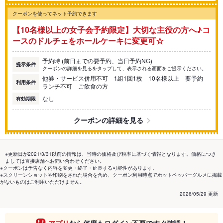
クーポンを使ってネット予約できます
【10名様以上の女子会予約限定】大切な主役の方へ♪コ
ースのドルチェをホールケーキに変更可☆
予約時 (前日までの要予約、当日予約NG)
提示条件
クーポンの詳細を見るをタップして、表示される画面をご提示ください。
他券・サービス併用不可 1組1回1枚 10名様以上 要予約
利用条件
ランチ不可 ご飲食の方
なし
有効期限
クーポンの詳細を見る
※更新日が2021/3/31以前の情報は、当時の価格及び税率に基づく情報となります。価格につき
ましては直接店舗へお問い合わせください。
※クーポンは予告なく内容を変更・終了・延長する可能性があります。
※スクリーンショットや印刷をされた場合を含め、クーポン利用時点でホットペッパーグルメに掲載
がないものはご利用いただけません。
2026/05/29 更新
アプリ
なら何度もログイン不要ですぐ確認！