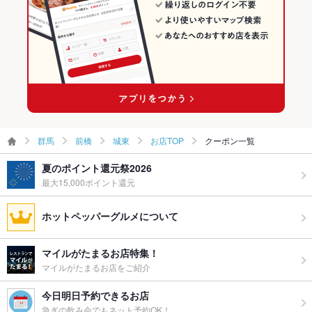
前橋 × 洋・和洋・各国料理・その他
群馬 × ダイニングバー・バル
城東の居酒屋ランキング
中央前橋駅 × ダイニングバー・バル
群馬 × 洋・和洋・各国料理・その他
中央前橋駅 × 洋・和洋・各国料理・その他
群馬
前橋
城東
お店TOP
クーポン一覧
夏のポイント還元祭2026
最大15,000ポイント還元
ホットペッパーグルメについて
マイルがたまるお店特集！
マイルがたまるお店をご紹介
今日明日予約できるお店
急ぎの飲み会でもネット予約OK！