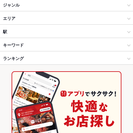
ジャンル
居酒屋
エリア
洋・和洋・各国料理・その他
城東
駅
前橋 × 居酒屋
城東 × 居酒屋
新前橋駅
キーワード
前橋 × 洋・和洋・各国料理・その他
城東 × 洋・和洋・各国料理・その他
中央前橋駅
ランキング
からあげ
エビ料理
フライドポテト
レバー
ステーキ
トリュフ
鴨肉
パスタ
カルボナーラ
ペペロンチーノ
ジェノベーゼ
ボロネーゼ
中央前橋駅 × 居酒屋
城東 × ダイニングバー・バル
前橋駅
群馬のグルメランキング
ペスカトーレ
生パスタ
ピザ
マルゲリータ
牛タン
アヒージョ
中央前橋駅 × 洋・和洋・各国料理・その他
城東 × 洋・和洋・各国料理・その他
群馬の居酒屋ランキング
生ハム
ジェノベーゼピザ
ビスマルクピザ
ダイニングバー・バル
群馬
前橋のグルメランキング
洋・和洋・各国料理・その他
群馬 × 居酒屋
前橋の居酒屋ランキング
前橋 × ダイニングバー・バル
群馬 × 洋・和洋・各国料理・その他
城東のグルメランキング