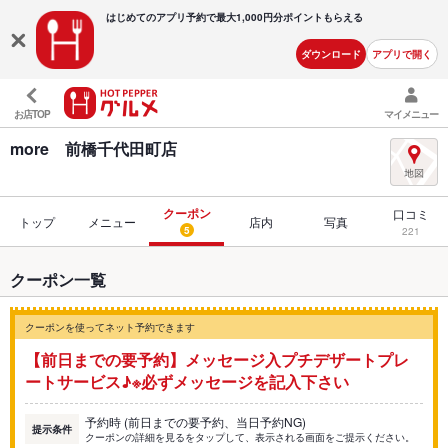
はじめてのアプリ予約で最大
1,000円分ポイントもらえる
ダウンロード
アプリで開く
お店TOP
マイメニュー
more 前橋千代田町店
クーポン
口コミ
トップ
メニュー
店内
写真
5
221
クーポン一覧
クーポンを使ってネット予約できます
【前日までの要予約】メッセージ入プチデザートプレ
ートサービス♪※必ずメッセージを記入下さい
予約時 (前日までの要予約、当日予約NG)
提示条件
クーポンの詳細を見るをタップして、表示される画面をご提示ください。