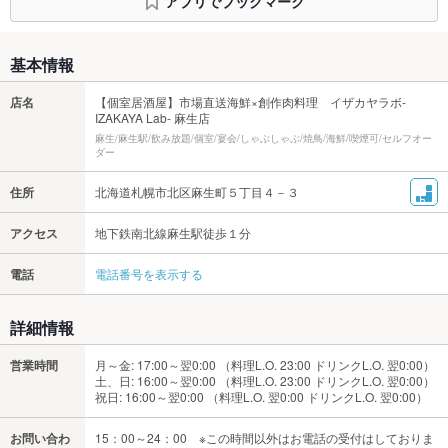
アプリでブックマーク
基本情報
店名
【個室居酒屋】市場直送海鮮×創作肉料理 イザカヤラボ-
IZAKAYA Lab- 麻生店
麻生/麻生駅/飲み放題/個室/宴会/しゃぶしゃぶ/焼鳥/海鮮/喫煙可/セルフオー
ダー
住所
北海道札幌市北区麻生町５丁目４－３
アクセス
地下鉄南北線麻生駅徒歩１分
電話
電話番号を表示する
詳細情報
営業時間
月～金: 17:00～翌0:00 （料理L.O. 23:00 ドリンクL.O. 翌0:00）
土、日: 16:00～翌0:00 （料理L.O. 23:00 ドリンクL.O. 翌0:00）
祝日: 16:00～翌0:00 （料理L.O. 翌0:00 ドリンクL.O. 翌0:00）
お問い合わ
15：00～24：00 ※この時間以外はお電話の受付はしておりま