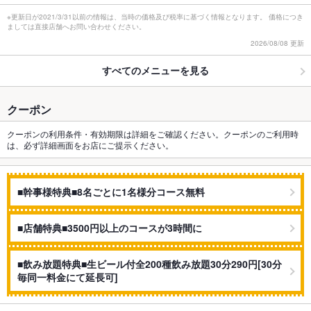
※更新日が2021/3/31以前の情報は、当時の価格及び税率に基づく情報となります。 価格につき
ましては直接店舗へお問い合わせください。
2026/08/08 更新
すべてのメニューを見る
クーポン
クーポンの利用条件・有効期限は詳細をご確認ください。クーポンのご利用時
は、必ず詳細画面をお店にご提示ください。
■幹事様特典■8名ごとに1名様分コース無料
■店舗特典■3500円以上のコースが3時間に
■飲み放題特典■生ビール付全200種飲み放題30分290円[30分
毎同一料金にて延長可]