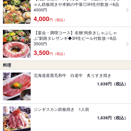
ゃん鉄板焼きや本鮪の中落◎3H生付飲放⇒8品
4000円
4,000
円（税込）
【宴会・満喫コース】名物“肉炊きしゃぶしゃ
ぶ”釧路タレザンギ◆3H生ビール付飲放⇒8品
3500円
3,500
円（税込）
料理
北海道産黒毛和牛 白老牛 炙りすき焼き
1,639円（税込）
ジンギスカン鉄板焼き 1人前
1,639円（税込）