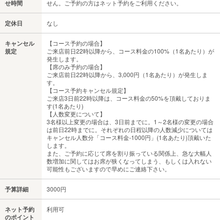
せ時間
せん。ご予約の方はネット予約をご利用ください。
定休日
なし
キャンセル
【コース予約の場合】
規定
ご来店前日22時以降から、コース料金の100%（1名あたり）が
発生します。
【席のみ予約の場合】
ご来店前日22時以降から、3,000円（1名あたり）が発生しま
す。
【コース予約キャンセル規定】
ご来店3日前22時以降は、コース料金の50%を頂戴しておりま
す(1名あたり)
【人数変更について】
3名様以上変更の場合は、3日前までに。1～2名様の変更の場合
は前日22時までに。それぞれの日程以降の人数減少については
キャンセル人数分「コース料金-1000円」(1名あたり)頂戴いた
します。
また、ご予約に応じて席を割り振っている関係上、急な大幅人
数増加に関してはお席が狭くなってしまう、もしくは入れない
可能性もございますので早めにご連絡下さい。
予算詳細
3000円
ネット予約
利用可
のポイント