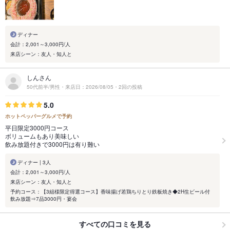
ディナー
会計：2,001～3,000円/人
来店シーン：友人・知人と
しんさん
50代前半/男性・来店日：2026/08/05・2回の投稿
5.0
ホットペッパーグルメで予約
平日限定3000円コース
ボリュームもあり美味しい
飲み放題付きで3000円は有り難い
ディナー | 3人
会計：2,001～3,000円/人
来店シーン：友人・知人と
予約コース：【3組様限定得選コース】香味揚げ若鶏ちりとり鉄板焼き◆2H生ビール付
飲み放題⇒7品3000円・宴会
すべての口コミを見る