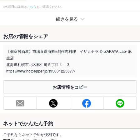
※各項目の詳細は
こちら
をご確認ください。
続きを見る
たばこ
お店の情報をシェア
禁煙・喫煙
全席喫煙可
【個室居酒屋】市場直送海鮮×創作肉料理 イザカヤラボ-IZAKAYA Lab- 麻
喫煙専用室
あり
生店
北海道札幌市北区麻生町５丁目４－３
※2020年4月1日～受動喫煙対策に関する法律が施行されています。正しい情報はお店へお問い
https://www.hotpepper.jp/strJ001225877/
合わせください。
お席
お店情報をコピー
総席数
62席
最大宴会収
30人(掘り炬燵個室最大24名迄可能。)
容人数
個室
ネットでかんたん予約
あり ：掘り炬燵個室最大24名迄可能。
ご予約ならネット予約が便利です。
座敷
なし ：掘り炬燵個室最大24名迄可能。