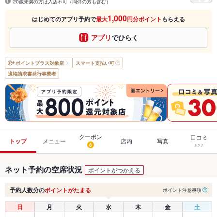
20歳未満の方は入店不可（同伴の方も含む）
1,000
はじめてのアプリ予約で
最大
円分ポイント
もらえる
アプリ
でひらく
ポイントプラス
対象店
スマート支払い可
適格請求書発行事業者
クーポン
口コミ
トップ
メニュー
店内
写真
8
527
ネット予約の空席状況
ポイントがつかえる
予約人数分の
ポイントがたまる
ポイント注意事項
日
月
火
水
木
金
土