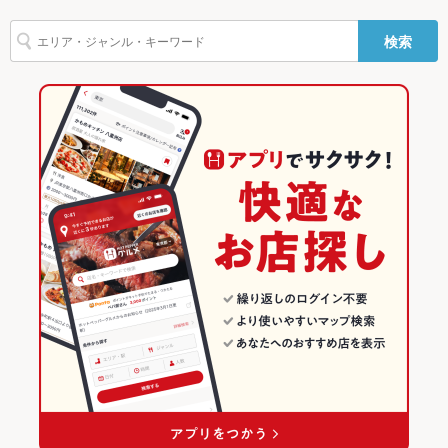
しゃぶしゃぶ
すき焼き
牛すじ
焼きそば
つくね
鶏皮
ジンギスカン
【個室居酒屋】創作肉料理 イザカヤラボ-IZAKAYA Lab- 手稲店
麻生駅 × 居酒屋
麻生 × 和食
北海道のグルメランキング
飲み放題
あり ：生ビール付全２００種飲み放題３０分２９０円
検索
肉寿司
サムギョプサル 食べ飲み放題 韓国料理 モクポ 札幌駅前店
麻生駅 × 海鮮
麻生 × 焼き鳥・鶏料理
北海道の居酒屋ランキング
食べ放題
なし
お酒
カクテル充実、焼酎充実、日本酒充実、ワイン充実
和食
北海道
北海道の海鮮ランキング
お子様連れ
お子様連れOK
焼き鳥・鶏料理
北海道 × 居酒屋
麻生・北24条（北区・東区）のグルメランキング
ウェディン
－
麻生・北24条（北区・東区） × 和食
北海道 × 海鮮
麻生・北24条（北区・東区）の居酒屋ランキング
グパーティ
ー二次会
麻生・北24条（北区・東区） × 焼き鳥・鶏料理
北海道 × 和食
麻生・北24条（北区・東区）の海鮮ランキング
お祝い・サ
可
プライズ対
麻生駅 × 和食
北海道 × 焼き鳥・鶏料理
麻生のグルメランキング
応
備考
－
麻生駅 × 焼き鳥・鶏料理
麻生の居酒屋ランキング
麻生の海鮮ランキング