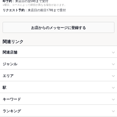
即予約
：来店日の翌0時まで受付
※曜日、コースによって締切が異なる場合があります。
掘りごたつ
なし ：掘り炬燵個室最大24名迄可能。
リクエスト予約
：来店日の前日17時まで受付
カウンター
あり ：掘り炬燵個室最大24名迄可能。
お店からのメッセージに登録する
ソファー
なし ：掘り炬燵個室最大24名迄可能。
テラス席
なし ：掘り炬燵個室最大24名迄可能。
関連リンク
貸切
貸切可 ：掘り炬燵個室最大24名迄可能。
関連店舗
設備
イザカヤラボ -IZAKAYA Lab-
ジャンル
Wi-Fi
あり
【全席完全個室】海鮮と北海道産料理 きたとら-別邸- 札幌駅南口
居酒屋
エリア
バリアフリ
なし
店
ー
海鮮
麻生
駅
【個室居酒屋】市場直送海鮮×創作肉料理 イザカヤラボ-
駐車場
なし ：近隣のコインパーキングをご利用下さい。
IZAKAYA Lab- 札幌駅前店
麻生・北24条（北区・東区） × 居酒屋
麻生 × 居酒屋
麻生駅
キーワード
その他設備
－
【個室居酒屋】市場直送海鮮×創作肉料理 イザカヤラボ-
IZAKAYA Lab- 新札幌店
麻生・北24条（北区・東区） × 海鮮
麻生 × 海鮮
新琴似駅
ランキング
手羽先
からあげ
お茶漬け
塩辛
カニ料理
刺身
フライドポテト
その他