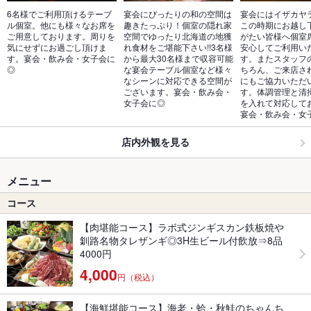
6名様でご利用頂けるテーブ
宴会にぴったりの和の空間は
宴会にはイザカヤ
ル個室。他にも様々なお席を
趣きたっぷり！個室の隠れ家
この時期にお越し
ご用意しております。周りを
空間でゆったり北海道の地獲
がたい皆様へ個室
気にせずにお過ごし頂けま
れ食材をご堪能下さい!!3名様
安心してご利用い
す。宴会・飲み会・女子会に
から最大30名様まで収容可能
す。またスタッフ
◎
な宴会テーブル個室など様々
ちろん、ご来店さ
なシーンに対応できる空間が
にもご協力いただ
ございます。宴会・飲み会・
す。体調管理と清
女子会に◎
を入れて対応して
宴会・飲み会・女
店内外観を見る
メニュー
コース
【肉堪能コース】ラボ式ジンギスカン鉄板焼や
釧路名物タレザンギ◎3H生ビール付飲放⇒8品
4000円
4,000
円（税込）
【海鮮堪能コース】海老・蛤・秋鮭のちゃんち