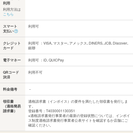
利用
利用方法は
こちら
スマート
利用可
支払い
クレジット
利用可 ：VISA､マスター､アメックス､DINERS､JCB､Discover､
カード
銀聯
電子マネー
利用可 ：iD､QUICPay
QRコード
利用不可
決済
料金備考
－
領収書
適格請求書（インボイス）の要件を満たした領収書を発行しま
（適格簡易
す。
請求書）
登録番号：T4030001130351
※適格請求書発行事業者の最新の登録状態については、インボイ
ス制度適格請求書発行事業者公表サイトを確認するか店舗にご
確認ください。