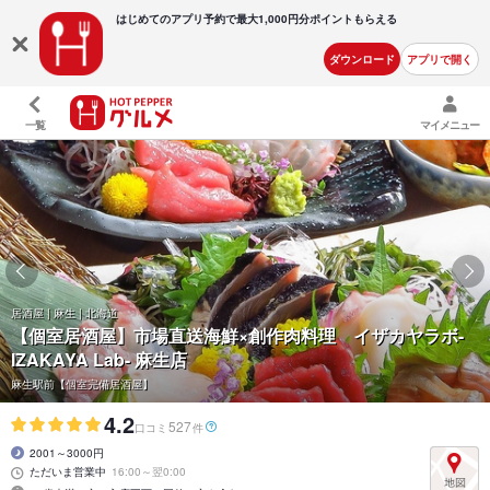
はじめてのアプリ予約で最大
1,000円分ポイントもらえる
ダウンロード
アプリで開く
一覧
マイメニュー
居酒屋 | 麻生 | 北海道
【個室居酒屋】市場直送海鮮×創作肉料理 イザカヤラボ-
IZAKAYA Lab- 麻生店
麻生駅前【個室完備居酒屋】
4.2
527
口コミ
件
2001～3000円
ただいま営業中
16:00～翌0:00