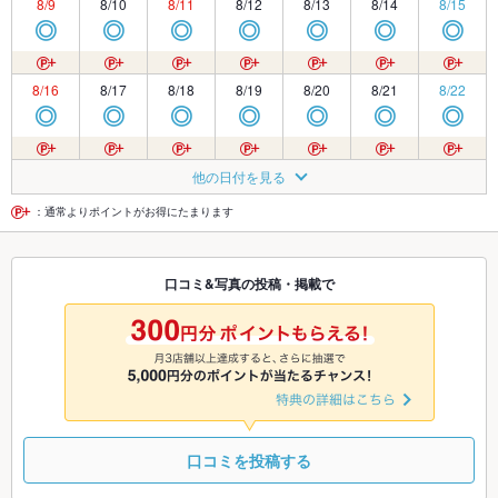
8/9
8/10
8/11
8/12
8/13
8/14
8/15
◎
◎
◎
◎
◎
◎
◎
8/16
8/17
8/18
8/19
8/20
8/21
8/22
◎
◎
◎
◎
◎
◎
◎
8/23
8/24
8/25
8/26
8/27
8/28
8/29
他の日付を見る
◎
◎
◎
◎
◎
◎
◎
：通常よりポイントがお得にたまります
8/30
8/31
9/1
9/2
9/3
9/4
9/5
口コミ&写真の投稿・掲載で
◎
◎
◎
◎
◎
◎
◎
9/6
9/7
9/8
9/9
9/10
9/11
9/12
◎
◎
◎
◎
◎
◎
◎
口コミを投稿する