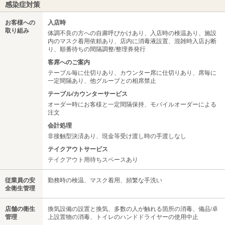
感染症対策
お客様への
入店時
取り組み
体調不良の方への自粛呼びかけあり、入店時の検温あり、施設
内のマスク着用依頼あり、店内に消毒液設置、混雑時入店お断
り、順番待ちの間隔調整/整理券発行
客席へのご案内
テーブル毎に仕切りあり、カウンター席に仕切りあり、席毎に
一定間隔あり、他グループとの相席禁止
テーブル/カウンターサービス
オーダー時にお客様と一定間隔保持、モバイルオーダーによる
注文
会計処理
非接触型決済あり、現金等受け渡し時の手渡しなし
テイクアウトサービス
テイクアウト用待ちスペースあり
従業員の安
勤務時の検温、マスク着用、頻繁な手洗い
全衛生管理
店舗の衛生
換気設備の設置と換気、多数の人が触れる箇所の消毒、備品/卓
管理
上設置物の消毒、トイレのハンドドライヤーの使用中止