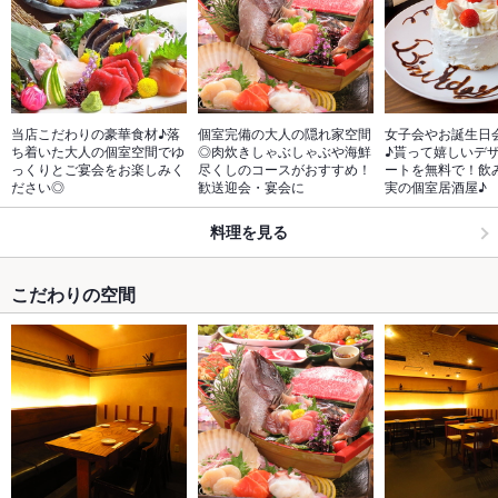
当店こだわりの豪華食材♪落
個室完備の大人の隠れ家空間
女子会やお誕生日
ち着いた大人の個室空間でゆ
◎肉炊きしゃぶしゃぶや海鮮
♪貰って嬉しいデ
っくりとご宴会をお楽しみく
尽くしのコースがおすすめ！
ートを無料で！飲
ださい◎
歓送迎会・宴会に
実の個室居酒屋♪
料理を見る
こだわりの空間