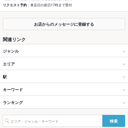
リクエスト予約
：来店日の前日17時まで受付
掘りごたつ
あり
カウンター
あり
お店からのメッセージに登録する
ソファー
なし
関連リンク
テラス席
なし
ジャンル
貸切
貸切可
居酒屋
エリア
設備
Wi-Fi
なし
洋・和洋・各国料理・その他
本川越
駅
バリアフリ
なし
川越 × 居酒屋
本川越 × 居酒屋
川越駅
キーワード
ー
川越 × 洋・和洋・各国料理・その他
本川越 × 洋・和洋・各国料理・その他
川越市駅
ランキング
からあげ
炉ばた焼き・炙り焼き
エビ料理
カニ料理
ローストビーフ
駐車場
なし
フライドポテト
ウインナー
鶏皮
ステーキ
パスタ
カルボナーラ
その他設備
コンセントご利用可能 ※ スタッフにお声掛けください
本川越駅 × 居酒屋
埼玉
本川越駅
埼玉のグルメランキング
検索
ジェノベーゼ
ニョッキ
生パスタ
ピザ
餃子
牛タン
デザート
その他
本川越駅 × 洋・和洋・各国料理・その他
埼玉 × 居酒屋
埼玉の居酒屋ランキング