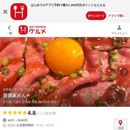
はじめてのアプリ予約で最大
1,000円分ポイントもらえる
ダウンロード
アプリで開く
一覧
マイメニュー
居酒屋 | 本川越 | 埼玉県
居酒家めん
本川越 川越市 居酒屋 個室 飲み放題 貸切
4.8
30
口コミ
件
4001～5000円
ただいま営業時間外
18:00～23:00