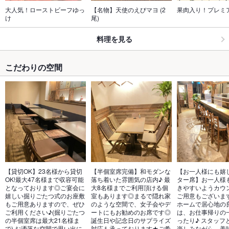
大人気！ローストビーフゆっ
【名物】天使のえびマヨ (2
果肉入り！プレミ
け
尾)
料理を見る
こだわりの空間
【貸切OK】23名様から貸切
【半個室席完備】和モダンな
【お一人様にも嬉
OK!最大47名様まで収容可能
落ち着いた雰囲気の店内♪ 最
ター席】お一人様
となっております◎ご宴会に
大8名様までご利用頂ける個
きやすいようカウ
嬉しい掘りごたつ式のお座敷
室もあります◎まるで隠れ家
ご用意もございます
もご用意ありますので、ぜひ
のような空間で、女子会やデ
ホームで居心地の
ご利用ください♪(掘りごたつ
ートにもお勧めのお席です◎
は、お仕事帰りの
の半個室席は最大21名様ま
誕生日や記念日のサプライズ
ったり♪ スタッフ
で) お洒落な空間で思い出に
対応も承っております★ご希
楽しみながら、美