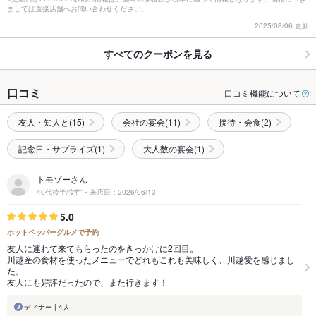
ましては直接店舗へお問い合わせください。
2025/08/06 更新
すべてのクーポンを見る
口コミ
口コミ機能について
友人・知人と(15)
会社の宴会(11)
接待・会食(2)
記念日・サプライズ(1)
大人数の宴会(1)
トモゾーさん
40代後半/女性・来店日：2026/06/13
5.0
ホットペッパーグルメで予約
友人に連れて来てもらったのをきっかけに2回目。
川越産の食材を使ったメニューでどれもこれも美味しく、川越愛を感じまし
た。
友人にも好評だったので、また行きます！
ディナー | 4人