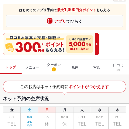
1,000
はじめてのアプリ予約で
最大
円分ポイント
もらえる
アプリ
でひらく
クーポン
口コミ
トップ
メニュー
店内
写真
1
30
このお店はネット予約時に
ポイントがつかえます
ネット予約の空席状況
金
土
日
月
火
水
木
8/7
8/8
8/9
8/10
8/11
8/12
8/13
TEL
休
休
TEL
TEL
TEL
◎