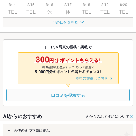
8/14
8/15
8/16
8/17
8/18
8/19
8/20
TEL
TEL
休
休
TEL
TEL
TEL
8/21
8/22
8/23
8/24
8/25
8/26
8/27
他の日付を見る
TEL
TEL
休
休
TEL
TEL
TEL
8/28
8/29
8/30
8/31
9/1
9/2
9/3
TEL
TEL
休
休
TEL
TEL
TEL
口コミ&写真の投稿・掲載で
9/4
9/5
9/6
9/7
9/8
9/9
9/10
TEL
TEL
休
休
TEL
TEL
TEL
口コミを投稿する
AIからのおすすめ
AIからのおすすめについて
天使のえびマヨは絶品！