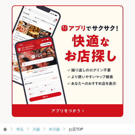
アヒージョ
生ハム
塩ラーメン
鶏塩ラーメン
飲み放題
あり ：単品料理に、飲み放題可能
埼玉 × 洋・和洋・各国料理・その他
川越のグルメランキング
食べ放題
なし
川越の居酒屋ランキング
お酒
カクテル充実、焼酎充実、日本酒充実、ワイン充実
本川越のグルメランキング
お子様連れ
お子様連れ不可
本川越の居酒屋ランキング
ウェディン
要相談
グパーティ
ー二次会
お祝い・サ
可
プライズ対
応
備考
－
埼玉
川越
本川越
お店TOP