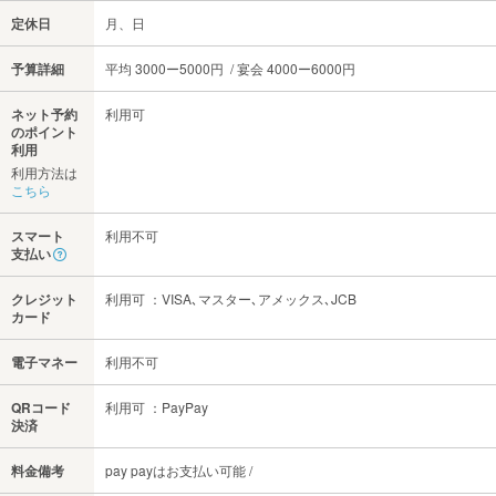
定休日
月、日
予算詳細
平均 3000ー5000円 / 宴会 4000ー6000円
ネット予約
利用可
のポイント
利用
利用方法は
こちら
スマート
利用不可
支払い
クレジット
利用可 ：VISA､マスター､アメックス､JCB
カード
電子マネー
利用不可
QRコード
利用可 ：PayPay
決済
料金備考
pay payはお支払い可能 /