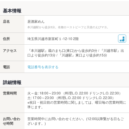
基本情報
店名
居酒家めん
本川越駅から徒歩3分。名物ローストビーフと天使のえびマヨ。
住所
埼玉県川越市新富町１-12-10 2階
アクセス
『本川越駅』蔵のまち口(東口)から徒歩約3分 / 『川越市駅』出
口より徒歩約13分 / 『川越駅』東口より徒歩約15分
電話
電話番号を表示する
詳細情報
営業時間
火～金: 18:00～23:00 （料理L.O. 22:00 ドリンクL.O. 22:30）
土: 17:00～23:00 （料理L.O. 22:00 ドリンクL.O. 22:30）
※祝日・祝日前の営業時間に関しましては、曜日毎の営業時間に
準じます。
お問い合わ
営業時間中にお問い合わせください。(12:00以降繋がる日もご
せ時間
ざいます。)