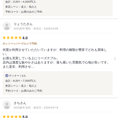
会計：3,001～4,000円/人
来店シーン：友人・知人と
予約コース：お席のみのご予約
りょうたさん
30代前半/男性・来店日：2026/04/28
4.0
ホットペッパーグルメで予約
何度か利用させていただいていますが、料理の種類が豊富でどれも美味し
い。
お酒も充実している上にリーズナブル。
店内は適度な賑やかさはありますが、落ち着いた雰囲気で心地が良いです。
また是非、利用させ…
ディナー | 4人
会計：6,001～7,000円/人
来店シーン：友人・知人と
予約コース：お席のみのご予約
さちさん
30代後半/女性・来店日：2026/04/18
5.0