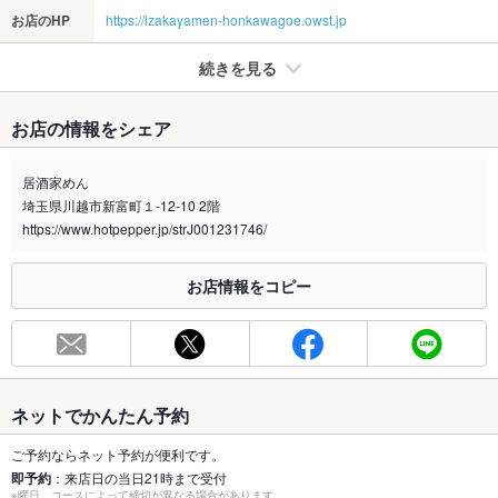
お店のHP
https://izakayamen-honkawagoe.owst.jp
続きを見る
たばこ
お店の情報をシェア
禁煙・喫煙
全席禁煙
居酒家めん
喫煙専用室
なし
埼玉県川越市新富町１-12-10 2階
https://www.hotpepper.jp/strJ001231746/
※2020年4月1日～受動喫煙対策に関する法律が施行されています。正しい情報はお店へお問い
合わせください。
お店情報をコピー
お席
総席数
47席
最大宴会収
47人
容人数
ネットでかんたん予約
個室
あり
ご予約ならネット予約が便利です。
即予約
：来店日の当日21時まで受付
座敷
あり
※曜日、コースによって締切が異なる場合があります。