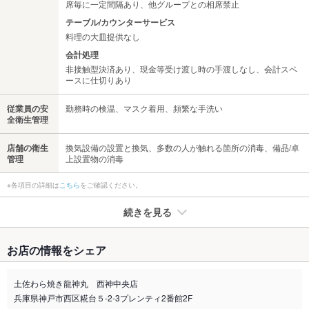
席毎に一定間隔あり、他グループとの相席禁止
テーブル/カウンターサービス
料理の大皿提供なし
会計処理
非接触型決済あり、現金等受け渡し時の手渡しなし、会計スペ
ースに仕切りあり
従業員の安
勤務時の検温、マスク着用、頻繁な手洗い
全衛生管理
店舗の衛生
換気設備の設置と換気、多数の人が触れる箇所の消毒、備品/卓
管理
上設置物の消毒
※各項目の詳細は
こちら
をご確認ください。
続きを見る
たばこ
お店の情報をシェア
禁煙・喫煙
全席禁煙
土佐わら焼き龍神丸 西神中央店
喫煙専用室
あり
兵庫県神戸市西区糀台５-2-3プレンティ2番館2F