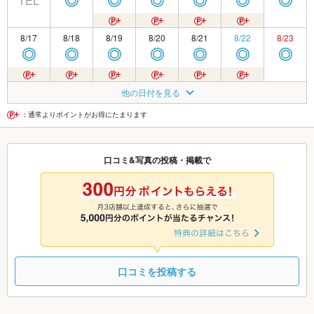
TEL
◎
◎
◎
◎
◎
◎
8/17
8/18
8/19
8/20
8/21
8/22
8/23
◎
◎
◎
◎
◎
◎
◎
8/24
8/25
8/26
8/27
8/28
8/29
8/30
他の日付を見る
◎
◎
◎
◎
◎
◎
◎
：通常よりポイントがお得にたまります
8/31
9/1
9/2
9/3
9/4
9/5
9/6
口コミ&写真の投稿・掲載で
◎
◎
◎
◎
◎
◎
◎
9/7
9/8
9/9
9/10
9/11
9/12
9/13
◎
◎
◎
◎
◎
◎
◎
口コミを投稿する