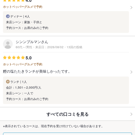
4.0
ホットペッパーグルメで予約
ディナー | 4人
来店シーン：家族・子供と
予約コース：お席のみのご予約
シンンプルマンさん
60代～/男性・来店日：2026/08/02・13回の投稿
5.0
ホットペッパーグルメで予約
鰹の塩たたきランチが美味しかったです。
ランチ | 1人
会計：1,501～2,000円/人
来店シーン：一人で
予約コース：お席のみのご予約
すべての口コミを見る
※表示されているコースは、現在予約を受け付けていない場合があります。