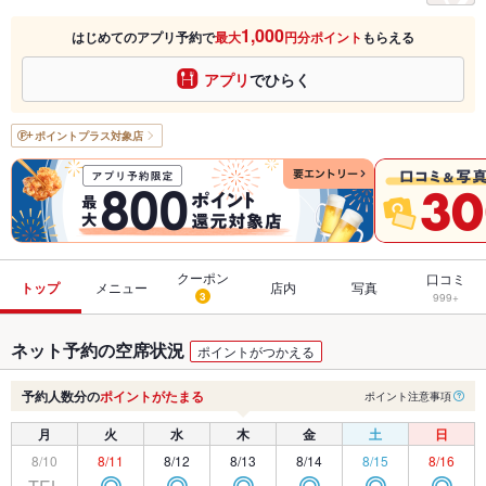
1,000
はじめてのアプリ予約で
最大
円分ポイント
もらえる
アプリ
でひらく
ポイントプラス
対象店
クーポン
口コミ
トップ
メニュー
店内
写真
3
999+
ネット予約の空席状況
ポイントがつかえる
予約人数分の
ポイントがたまる
ポイント注意事項
月
火
水
木
金
土
日
8/10
8/11
8/12
8/13
8/14
8/15
8/16