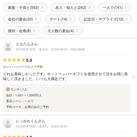
家族・子供と(552)
友人・知人と(242)
一人で(141)
会社の宴会(33)
デート(14)
記念日・サプライズ(12)
接待・会食(8)
大人数の宴会(4)
ともたんさん
50代前半/女性・来店日：2026/08/05・6回の投稿
5.0
ホットペッパーグルメで予約
どれも美味しかったです。ホットペッパーギフトを使用させて頂きお得に美
味しく頂きました。いつも大満足です。
ランチ | 1人
会計：1,001～1,500円/人
来店シーン：一人で
予約コース：お席のみのご予約
にっかわくんさん
40代前半/男性・来店日：2026/08/04