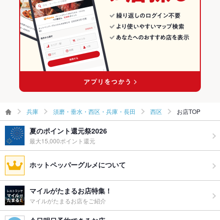
グパーティ
ー二次会
西神中央駅 × 創作料理
兵庫 × 和風
お祝い・サ
可
西神中央駅 × 和風
プライズ対
応
備考
－
兵庫
須磨・垂水・西区・兵庫・長田
西区
お店TOP
夏のポイント還元祭2026
最大15,000ポイント還元
ホットペッパーグルメについて
マイルがたまるお店特集！
マイルがたまるお店をご紹介