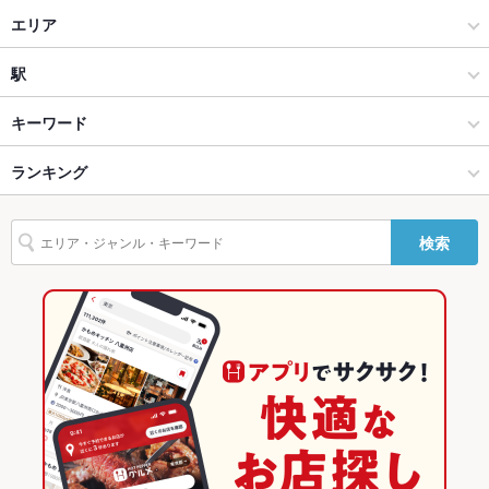
居酒屋
エリア
設備
Wi-Fi
なし
和風
西区
駅
バリアフリ
なし ：車椅子の際はご相談下さい。
須磨・垂水・西区・兵庫・長田 × 居酒屋
西区 × 居酒屋
西神中央駅
キーワード
ー
須磨・垂水・西区・兵庫・長田 × 和風
西区 × 和風
ランキング
からあげ
お茶漬け
串かつ
エビ料理
刺身
にんにく料理
駐車場
あり ：当館ダイエー立体駐車場(88台)をご利用ください。
ふぐ・てっちり
天ぷら
天丼
鶏皮
その他設備
誕生日クーポン・サービスあり★
西神中央駅 × 居酒屋
西区 × 創作料理
兵庫のグルメランキング
検索
その他
西神中央駅 × 和風
西区 × 和風
兵庫の居酒屋ランキング
飲み放題
あり ：宴会コースのみ 1,500円にてご利用可能です
創作料理
兵庫
須磨・垂水・西区・兵庫・長田のグルメランキング
食べ放題
なし
和風
兵庫 × 居酒屋
須磨・垂水・西区・兵庫・長田の居酒屋ランキング
お酒
焼酎充実、日本酒充実
須磨・垂水・西区・兵庫・長田 × 創作料理
兵庫 × 和風
西区のグルメランキング
お子様連れ
お子様連れOK ：お困りなことがあればご相談下さい。
須磨・垂水・西区・兵庫・長田 × 和風
兵庫 × 創作料理
西区の居酒屋ランキング
ウェディン
駅チカ好立地！ご宴会絶賛受付中！