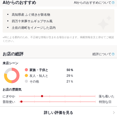
AIからのおすすめ
AIからのおすすめについて
高知県産 ふぐ焼きが新名物
四万十米豚サムギョプサル風
土佐の港町をイメージした店内
※AIによる要約のため、不正確な情報が含まれる場合があります。掲載情報全文と併せてご確認
ください。
お店の総評
総評について
来店シーン
家族・子供と
50％
友人・知人と
29％
その他
21％
お店の雰囲気
にぎやか
落ち着いた
普段使い
特別な日
詳しい評価を見る