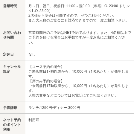
営業時間
月～日、祝日、祝前日: 11:00～翌0:00 （料理L.O. 23:00 ドリン
クL.O. 23:00）
2名様から宴会は可能ですので、ぜひご利用ください。
また大人数のご宴会にも対応できますので一度ご相談下さい。
お問い合わ
営業時間外のご予約はNET予約で承ります。また、4名様以上で
せ時間
ご予約を頂ける場合はお手数ですが一度お店にご相談くださ
い。
定休日
なし
キャンセル
【コース予約の場合】
規定
ご来店前日17時以降から、10,000円（1名あたり）が発生しま
す。
【席のみ予約の場合】
ご来店前日17時以降から、10,000円（1名あたり）が発生しま
す。
人数の変更などについてはお電話にてご相談ください。
予算詳細
ランチ:1250円/ディナー:3000円
ネット予約
利用可
のポイント
利用