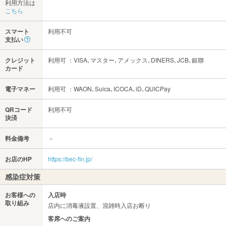
利用方法は
こちら
スマート
利用不可
支払い
クレジット
利用可 ：VISA､マスター､アメックス､DINERS､JCB､銀聯
カード
電子マネー
利用可 ：WAON､Suica､ICOCA､iD､QUICPay
QRコード
利用不可
決済
料金備考
－
お店のHP
https://bec-fin.jp/
感染症対策
お客様への
入店時
取り組み
店内に消毒液設置、混雑時入店お断り
客席へのご案内