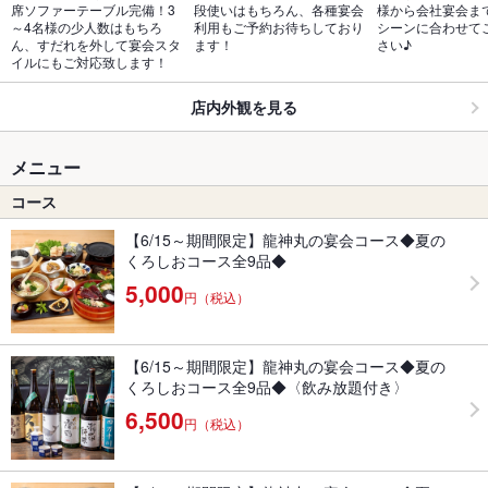
席ソファーテーブル完備！3
段使いはもちろん、各種宴会
様から会社宴会ま
～4名様の少人数はもちろ
利用もご予約お待ちしており
シーンに合わせて
ん、すだれを外して宴会スタ
ます！
さい♪
イルにもご対応致します！
店内外観を見る
メニュー
コース
【6/15～期間限定】龍神丸の宴会コース◆夏の
くろしおコース全9品◆
5,000
円（税込）
【6/15～期間限定】龍神丸の宴会コース◆夏の
くろしおコース全9品◆〈飲み放題付き〉
6,500
円（税込）