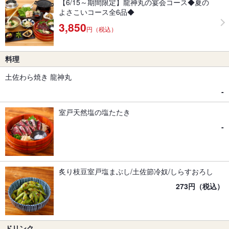
【6/15～期間限定】龍神丸の宴会コース◆夏の
よさこいコース全6品◆
3,850
円（税込）
料理
土佐わら焼き 龍神丸
-
室戸天然塩の塩たたき
-
炙り枝豆室戸塩まぶし/土佐節冷奴/しらすおろし
273円（税込）
ドリンク