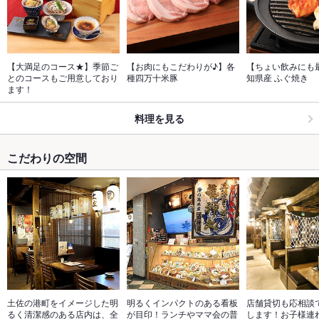
【大満足のコース★】季節ご
【お肉にもこだわりが♪】各
【ちょい飲みにも
とのコースもご用意しており
種四万十米豚
知県産 ふぐ焼き
ます！
料理を見る
こだわりの空間
土佐の港町をイメージした明
明るくインパクトのある看板
店舗貸切も応相談
るく清潔感のある店内は、全
が目印！ランチやママ会の普
します！お子様連