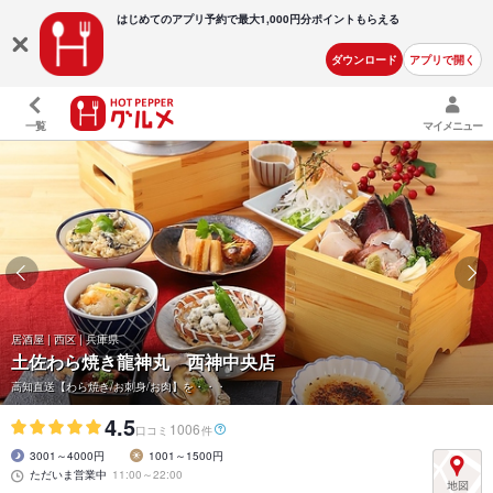
はじめてのアプリ予約で最大
1,000円分ポイントもらえる
ダウンロード
アプリで開く
一覧
マイメニュー
居酒屋 | 西区 | 兵庫県
土佐わら焼き龍神丸 西神中央店
高知直送【わら焼き/お刺身/お肉】を・・・
4.5
1006
口コミ
件
3001～4000円
1001～1500円
ただいま営業中
11:00～22:00