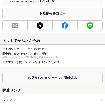
https://www.hotpepper.jp/strJ001245693/
※2020年4月1日～受動喫煙対策に関する法律が施行されています。正しい情報はお店へお問い
合わせください。
お店情報をコピー
お席
総席数
100席(ソファーテーブル全席完備！)
最大宴会収
100人(100名様～貸切OK)
容人数
ネットでかんたん予約
個室
なし ：ございません。
ご予約ならネット予約が便利です。
即予約
：来店日の当日21時まで受付
座敷
なし ：ございません。
※曜日、コースによって締切が異なる場合があります。
リクエスト予約
：来店日の前日17時まで受付
掘りごたつ
なし ：ございません。
カウンター
なし ：ございません。
お店からのメッセージに登録する
ソファー
なし ：ございません。
関連リンク
テラス席
なし ：ございません。
ジャンル
貸切
貸切可 ：平日のみ/100名様以上/応相談