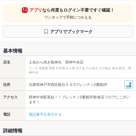
アプリ
なら何度もログイン不要ですぐ確認！
ワンタップで手軽につかえる
アプリでブックマーク
基本情報
店名
土佐わら焼き龍神丸 西神中央店
ランチ 居酒屋 和食 日本酒 わら焼 女子会 わら焼き サク飲み 宴会 駅近 西
神中央
住所
兵庫県神戸市西区糀台５-2-3プレンティ2番館2F
アクセス
西神中央駅直結！！プレンティ2番館2F飲食店フロアにござい
ます！
電話
電話番号を表示する
詳細情報