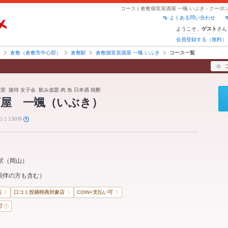
コース | 倉敷個室居酒屋 一颯 いぶき - ク
よくある問い合わせ
ようこそ、
さん
ゲスト
会員登録する（無料）
山
倉敷（倉敷市中心部）
倉敷駅
倉敷個室居酒屋 一颯 いぶき
コース一覧
個室 接待 女子会 飲み放題 肉 魚 日本酒 焼酎
酒屋 一颯（いぶき）
コミ130件
駅
（
岡山
）
同伴の方も含む）
店
口コミ投稿特典対象店
COIN+支払い可
可