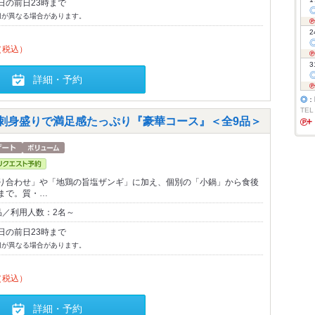
日の前日23時まで
切が異なる場合があります。
2
（税込）
3
詳細・予約
◎
：
TEL
の刺身盛りで満足感たっぷり『豪華コース』＜全9品＞
り合わせ」や「地鶏の旨塩ザンギ」に加え、個別の「小鍋」から食後
まで。質・…
品／利用人数：2名～
日の前日23時まで
切が異なる場合があります。
（税込）
詳細・予約