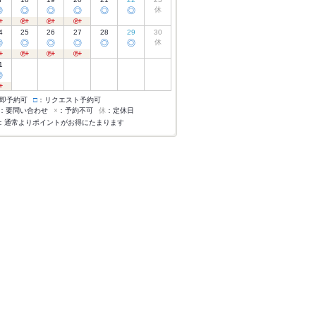
◎
◎
◎
◎
◎
◎
休
4
25
26
27
28
29
30
◎
◎
◎
◎
◎
◎
休
1
◎
即予約可
□
：リクエスト予約可
：要問い合わせ
×
：予約不可
休
：定休日
：通常よりポイントがお得にたまります