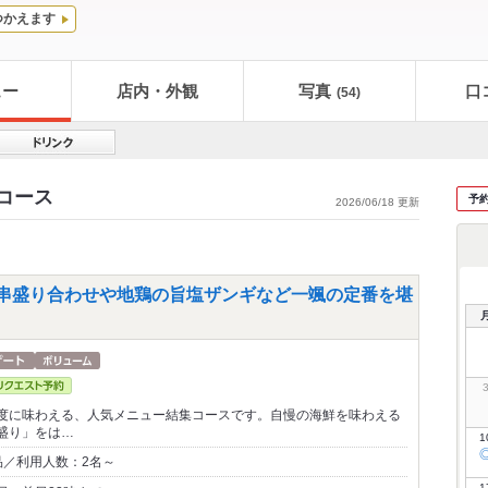
つかえます
ュー
店内・外観
写真
口
(54)
 コース
予
2026/06/18 更新
】串盛り合わせや地鶏の旨塩ザンギなど一颯の定番を堪
度に味わえる、人気メニュー結集コースです。自慢の海鮮を味わえる
盛り」をは…
1
品／利用人数：2名～
1