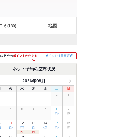
コミ
地図
(
130
)
ポイント注意事項
約人数分の
ポイントがたまる
ネット予約の空席状況
2026年08月
月
火
水
木
金
土
日
1
2
3
4
5
6
7
8
9
◎
休
0
11
12
13
14
15
16
◎
◎
◎
◎
◎
◎
休
7
18
19
20
21
22
23