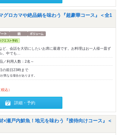
たマグロカマや絶品鍋を味わう『超豪華コース』＜全1
など、会話を大切にしたいお席に最適です。お料理はお一人様一皿ず
ル。中でも…
0品／利用人数：2名～
日の前日23時まで
切が異なる場合があります。
（税込）
詳細・予約
食材×瀬戸内鮮魚！地元を味わう『接待向けコース』＜