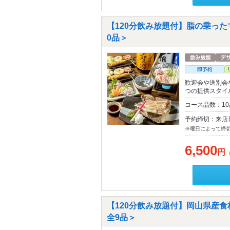
【120分飲み放題付】脂の乗っ
0品＞
歓迎会や送別会
つの提供スタイ
コース品数：1
予約締切：来店
※曜日によって締
6,500
円
【120分飲み放題付】岡山県産
全9品＞