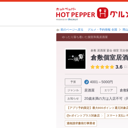
前のページへ戻る
グルメ・予約情報 全国
岡
ゆったり落ち着いた個室和風居酒屋
倉敷 居酒屋 宴会 個室 完全
倉敷個室居
3.6
口
4001～5000円
予算
居酒屋
倉敷
ジャンル
エリア
20歳未満の方は入店不可（
お知らせ
【アプリ予約限定】最大800ポイント還元対象
ポイントプラス対象店
スマート支払い
適格請求書発行事業者