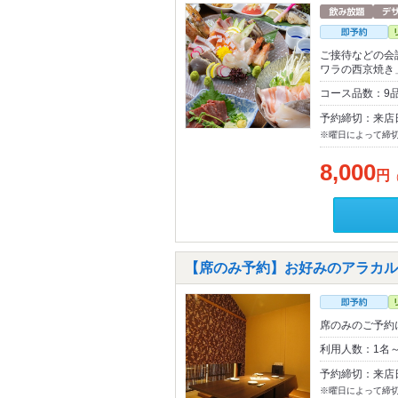
ご接待などの会
ワラの西京焼き
コース品数：9
予約締切：来店
※曜日によって締
8,000
円
【席のみ予約】お好みのアラカル
席のみのご予約
利用人数：1名
予約締切：来店
※曜日によって締