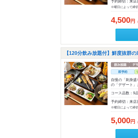
予約締切：来店
※曜日によって締
4,500
円
【120分飲み放題付】鮮度抜群
自慢の「刺身盛
の「デザート」
コース品数：9
予約締切：来店
※曜日によって締
5,000
円