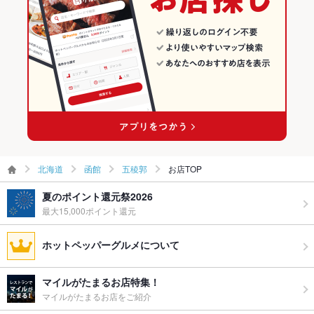
ウェディン
－
グパーティ
中央病院前駅 × 中華
北海道 × 中華全般
ー二次会
中央病院前駅 × 中華全般
お祝い・サ
可
プライズ対
応
備考
－
北海道
函館
五稜郭
お店TOP
夏のポイント還元祭2026
最大15,000ポイント還元
ホットペッパーグルメについて
マイルがたまるお店特集！
マイルがたまるお店をご紹介