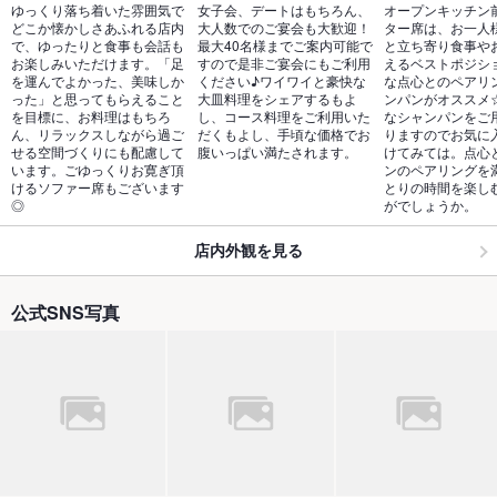
ゆっくり落ち着いた雰囲気で
女子会、デートはもちろん、
オープンキッチン
どこか懐かしさあふれる店内
大人数でのご宴会も大歓迎！
ター席は、お一人
で、ゆったりと食事も会話も
最大40名様までご案内可能で
と立ち寄り食事や
お楽しみいただけます。「足
すので是非ご宴会にもご利用
えるベストポジシ
を運んでよかった、美味しか
ください♪ワイワイと豪快な
な点心とのペアリ
った」と思ってもらえること
大皿料理をシェアするもよ
ンパンがオススメ
を目標に、お料理はもちろ
し、コース料理をご利用いた
なシャンパンをご
ん、リラックスしながら過ご
だくもよし、手頃な価格でお
りますのでお気に
せる空間づくりにも配慮して
腹いっぱい満たされます。
けてみては。点心
います。ごゆっくりお寛ぎ頂
ンのペアリングを
けるソファー席もございます
とりの時間を楽し
◎
がでしょうか。
店内外観を見る
公式SNS写真