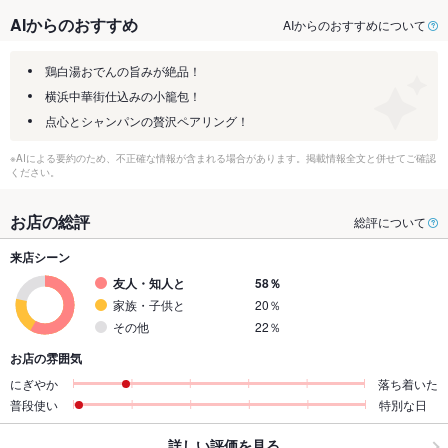
AIからのおすすめ
AIからのおすすめについて
鶏白湯おでんの旨みが絶品！
横浜中華街仕込みの小籠包！
点心とシャンパンの贅沢ペアリング！
※AIによる要約のため、不正確な情報が含まれる場合があります。掲載情報全文と併せてご確認
ください。
お店の総評
総評について
来店シーン
友人・知人と
58％
家族・子供と
20％
その他
22％
お店の雰囲気
にぎやか
落ち着いた
普段使い
特別な日
詳しい評価を見る