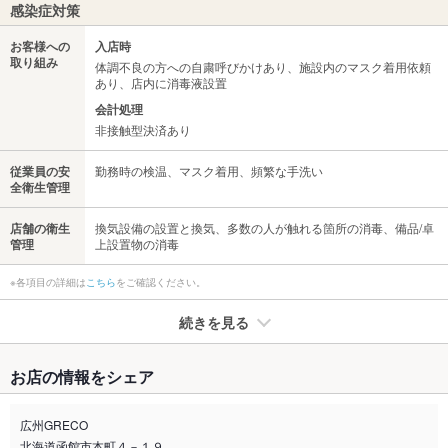
感染症対策
お客様への
入店時
取り組み
体調不良の方への自粛呼びかけあり、施設内のマスク着用依頼
あり、店内に消毒液設置
会計処理
非接触型決済あり
従業員の安
勤務時の検温、マスク着用、頻繁な手洗い
全衛生管理
店舗の衛生
換気設備の設置と換気、多数の人が触れる箇所の消毒、備品/卓
管理
上設置物の消毒
※各項目の詳細は
こちら
をご確認ください。
続きを見る
たばこ
お店の情報をシェア
禁煙・喫煙
分煙（仕切りあり）
ランチタイム全席禁煙
広州GRECO
北海道函館市本町４－１９