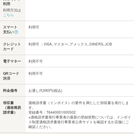
利用
利用方法は
こちら
スマート
利用可
支払い
クレジット
利用可 ：VISA､マスター､アメックス､DINERS､JCB
カード
電子マネー
利用不可
QRコード
利用不可
決済
料金備考
お通し代390円(税込)
領収書
適格請求書（インボイス）の要件を満たした領収書を発行しま
（適格簡易
す。
請求書）
登録番号：T6440001005502
※適格請求書発行事業者の最新の登録状態については、インボイ
ス制度適格請求書発行事業者公表サイトを確認するか店舗にご
確認ください。