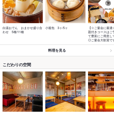
白湯おでん　おまかせ盛り合
小籠包　3ヶ/5ヶ
【☆ご宴会に最適
わせ　5種/11種
題付きコースはご
て豊富にご用意し
◎ご宴会大歓迎で
料理を見る
こだわりの空間