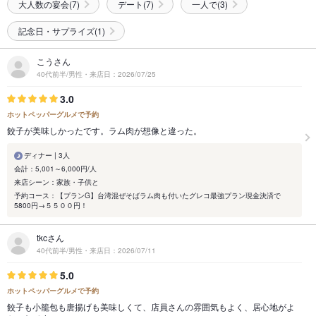
大人数の宴会(7)
デート(7)
一人で(3)
記念日・サプライズ(1)
こうさん
40代前半/男性・来店日：2026/07/25
3.0
ホットペッパーグルメで予約
餃子が美味しかったです。ラム肉が想像と違った。
ディナー | 3人
会計：5,001～6,000円/人
来店シーン：家族・子供と
予約コース：【プランG】台湾混ぜそばラム肉も付いたグレコ最強プラン現金決済で
5800円→５５００円！
tkcさん
40代前半/男性・来店日：2026/07/11
5.0
ホットペッパーグルメで予約
餃子も小籠包も唐揚げも美味しくて、店員さんの雰囲気もよく、居心地がよ