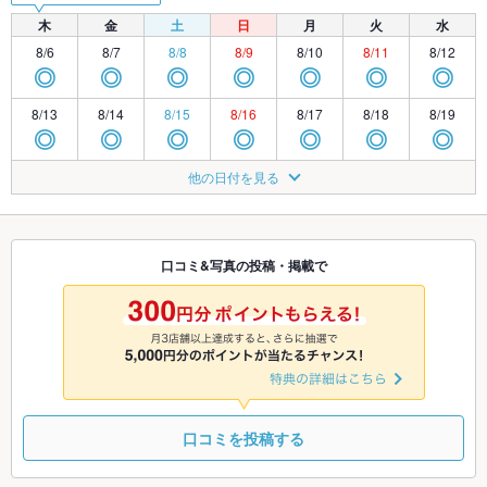
木
金
土
日
月
火
水
8/6
8/7
8/8
8/9
8/10
8/11
8/12
◎
◎
◎
◎
◎
◎
◎
8/13
8/14
8/15
8/16
8/17
8/18
8/19
◎
◎
◎
◎
◎
◎
◎
8/20
8/21
8/22
8/23
8/24
8/25
8/26
他の日付を見る
◎
◎
◎
◎
◎
◎
◎
8/27
8/28
8/29
8/30
8/31
9/1
9/2
◎
◎
◎
◎
◎
◎
◎
口コミ&写真の投稿・掲載で
9/3
9/4
9/5
9/6
9/7
9/8
9/9
◎
◎
◎
◎
◎
◎
◎
口コミを投稿する