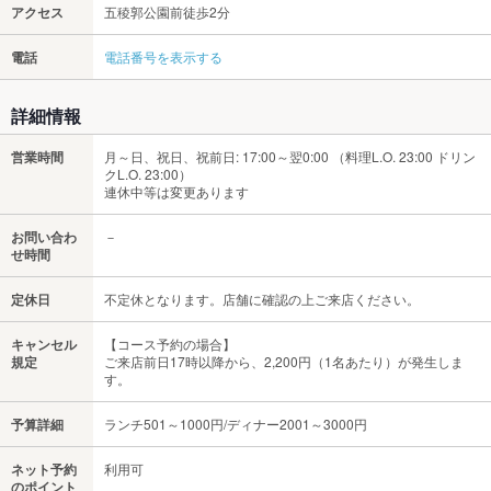
アクセス
五稜郭公園前徒歩2分
電話
電話番号を表示する
詳細情報
営業時間
月～日、祝日、祝前日: 17:00～翌0:00 （料理L.O. 23:00 ドリン
クL.O. 23:00）
連休中等は変更あります
お問い合わ
－
せ時間
定休日
不定休となります。店舗に確認の上ご来店ください。
キャンセル
【コース予約の場合】
規定
ご来店前日17時以降から、2,200円（1名あたり）が発生しま
す。
予算詳細
ランチ501～1000円/ディナー2001～3000円
ネット予約
利用可
のポイント