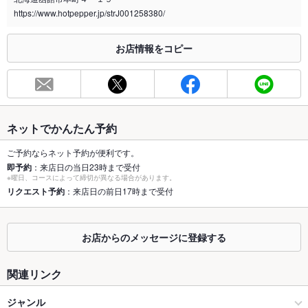
喫煙専用室
なし
https://www.hotpepper.jp/strJ001258380/
※2020年4月1日～受動喫煙対策に関する法律が施行されています。正しい情報はお店へお問い
合わせください。
お店情報をコピー
お席
総席数
80席
最大宴会収
40人
容人数
ネットでかんたん予約
個室
なし
ご予約ならネット予約が便利です。
即予約
：来店日の当日23時まで受付
※曜日、コースによって締切が異なる場合があります。
座敷
なし
リクエスト予約
：来店日の前日17時まで受付
掘りごたつ
なし
カウンター
なし
お店からのメッセージに登録する
ソファー
なし
関連リンク
テラス席
なし
ジャンル