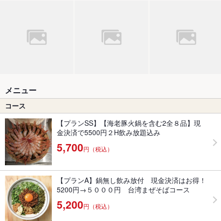
メニュー
コース
【プランSS】【海老豚火鍋を含む2全８品】現
金決済で5500円２H飲み放題込み
5,700
円（税込）
【プランA】鍋無し飲み放付 現金決済はお得！
5200円→５０００円 台湾まぜそばコース
5,200
円（税込）