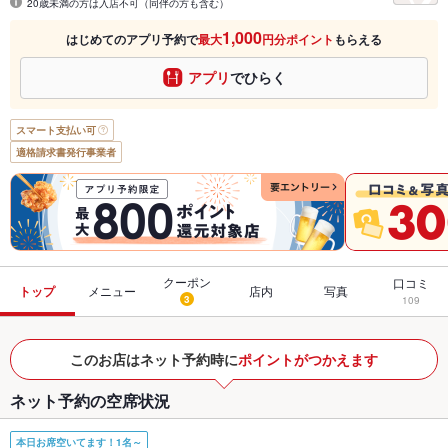
20歳未満の方は入店不可（同伴の方も含む）
1,000
はじめてのアプリ予約で
最大
円分ポイント
もらえる
アプリ
でひらく
スマート支払い可
適格請求書発行事業者
クーポン
口コミ
トップ
メニュー
店内
写真
3
109
このお店はネット予約時に
ポイントがつかえます
ネット予約の空席状況
本日お席空いてます！1名～