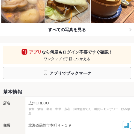
すべての写真を見る
アプリ
なら何度もログイン不要ですぐ確認！
ワンタップで手軽につかえる
アプリでブックマーク
基本情報
店名
広州GRECO
個室 酒場 宴会 中華 点心 鶏白湯おでん 瞬間レモンサワー 飲み放
題
住所
北海道函館市本町４－１９