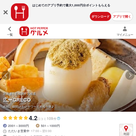
はじめてのアプリ予約で最大
1,000円分ポイントもらえる
ダウンロード
アプリで開く
一覧
マイメニュー
居酒屋 | 五稜郭 | 北海道
広州GRECO
函館 瞬間レモンサワーと本格中華♪
4.2
109
口コミ
件
2001～3000円
501～1000円
ただいま営業中
17:00～翌0:00