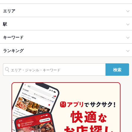
貸切
貸切可 ：最大40名様までご利用いただけます。
居酒屋
エリア
設備
洋・和洋・各国料理・その他
五稜郭
駅
Wi-Fi
なし
函館 × 居酒屋
五稜郭 × 居酒屋
五稜郭駅
キーワード
バリアフリ
なし
ー
函館 × 洋・和洋・各国料理・その他
五稜郭 × 洋・和洋・各国料理・その他
五稜郭公園前駅
ランキング
手羽先
からあげ
エビ料理
おでん
牛すじ
焼きそば
もつ鍋
駐車場
なし
点心
餃子
小籠包
焼売
チャーハン
麻婆豆腐
酢豚
杏仁豆腐
中央病院前駅 × 居酒屋
五稜郭 × 中華
中央病院前駅
北海道のグルメランキング
その他設備
－
検索
揚げ餃子
中央病院前駅 × 洋・和洋・各国料理・その他
五稜郭 × 中華全般
北海道の居酒屋ランキング
その他
飲み放題
あり
中華
北海道
函館のグルメランキング
食べ放題
なし
中華全般
北海道 × 居酒屋
函館の居酒屋ランキング
お酒
日本酒充実
函館 × 中華
北海道 × 洋・和洋・各国料理・その他
五稜郭のグルメランキング
お子様連れ
お子様連れ不可
函館 × 中華全般
北海道 × 中華
五稜郭の居酒屋ランキング