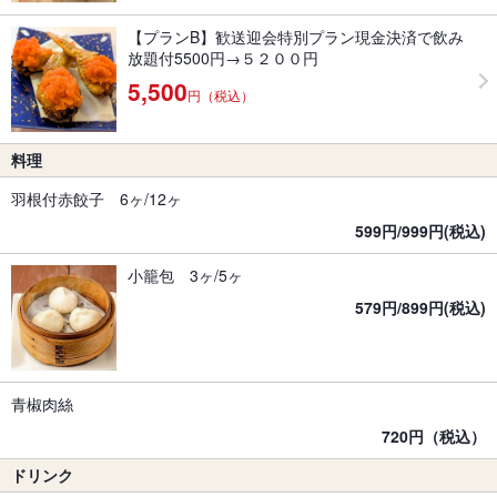
【プランB】歓送迎会特別プラン現金決済で飲み
放題付5500円→５２００円
5,500
円（税込）
料理
羽根付赤餃子 6ヶ/12ヶ
599円/999円(税込)
小籠包 3ヶ/5ヶ
579円/899円(税込)
青椒肉絲
720円（税込）
ドリンク