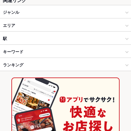
関連リンク
ジャンル
和食
エリア
日本料理・懐石・割烹
西町・総曲輪・桜木町
駅
富山市 × 和食
西町・総曲輪・桜木町 × 和食
荒町駅
キーワード
富山市 × 日本料理・懐石・割烹
西町・総曲輪・桜木町 × 日本料理・懐石・割烹
グランドプラザ前駅
ランキング
エビ料理
刺身
アワビ
にんにく料理
割烹
ふぐ・てっちり
海鮮丼
うなぎ
ぶりしゃぶ
荒町駅 × 和食
富山
国際会議場前駅
富山のグルメランキング
荒町駅 × 日本料理・懐石・割烹
富山 × 和食
富山の和食ランキング
富山 × 日本料理・懐石・割烹
富山の日本料理・懐石・割烹ランキング
富山市のグルメランキング
富山市の和食ランキング