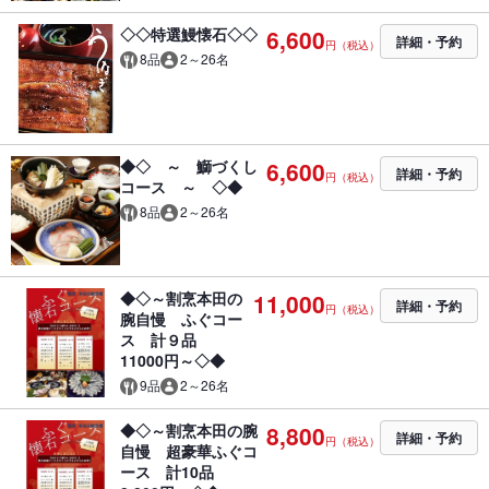
◇◇特選鰻懐石◇◇
6,600
詳細・予約
円（税込）
8品
2～26名
◆◇ ～ 鰤づくし
6,600
詳細・予約
円（税込）
コース ～ ◇◆
8品
2～26名
◆◇～割烹本田の
11,000
詳細・予約
円（税込）
腕自慢 ふぐコー
ス 計９品
11000円～◇◆
9品
2～26名
◆◇～割烹本田の腕
8,800
詳細・予約
円（税込）
自慢 超豪華ふぐコ
ース 計10品