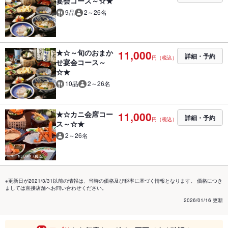
宴会コース～☆★
9品
2～26名
★☆～旬のおまか
11,000
詳細・予約
円（税込）
せ宴会コース～
☆★
10品
2～26名
★☆カニ会席コー
11,000
詳細・予約
円（税込）
ス～☆★
2～26名
※更新日が2021/3/31以前の情報は、当時の価格及び税率に基づく情報となります。 価格につき
ましては直接店舗へお問い合わせください。
2026/01/16 更新