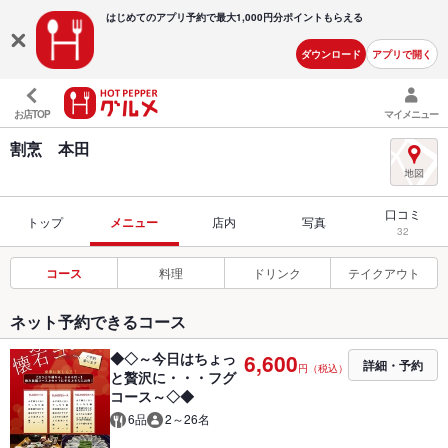
はじめてのアプリ予約で最大
1,000円分ポイントもらえる
ダウンロード
アプリで開く
お店TOP
マイメニュー
割烹 本田
口コミ
トップ
メニュー
店内
写真
32
コース
料理
ドリンク
テイクアウト
ネット予約できるコース
◆◇～今日はちょっ
6,600
詳細・予約
円（税込）
と贅沢に・・・フグ
コース～◇◆
6品
2～26名