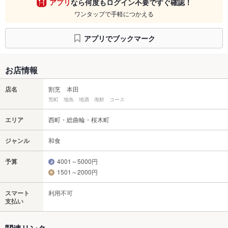
アプリ
なら何度もログイン不要ですぐ確認！
ワンタップで手軽につかえる
アプリでブックマーク
お店情報
店名
割烹 本田
荒町 地魚 地酒 海鮮 コース
エリア
西町・総曲輪・桜木町
ジャンル
和食
予算
4001～5000円
1501～2000円
スマート
利用不可
支払い