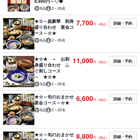
8,800円～◇◆
8品
2～26名
★☆～超豪華 刺身
7,700
詳細・予約
円（税込）
盛り合わせ 宴会コ
ース～☆★
8品
2～26名
★☆★ ～ お刺
11,000
詳細・予約
円（税込）
身盛り合わせ ふ
ぐ刺しコース
～ ★☆★
9品
2～26名
★☆～旬のおまかせ
6,600
詳細・予約
円（税込）
宴会コース～☆★
8品
2～26名
★☆～旬のおまかせ
8,800
詳細・予約
円（税込）