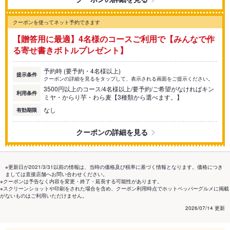
クーポンを使ってネット予約できます
【贈答用に最適】4名様のコースご利用で【みんなで作
る寄せ書きボトルプレゼント】
予約時 (要予約・4名様以上)
提示条件
クーポンの詳細を見るをタップして、表示される画面をご提示ください。
3500円以上のコース/4名様以上/要予約/ご希望がなければキン
利用条件
ミヤ・からり芋・わら麦【3種類から選べます。】
なし
有効期限
クーポンの詳細を見る
※更新日が2021/3/31以前の情報は、当時の価格及び税率に基づく情報となります。価格につき
ましては直接店舗へお問い合わせください。
※クーポンは予告なく内容を変更・終了・延長する可能性があります。
※スクリーンショットや印刷をされた場合を含め、クーポン利用時点でホットペッパーグルメに掲載
がないものはご利用いただけません。
2026/07/14 更新