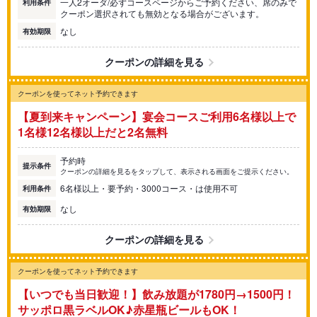
一人2オーダ/必ずコースページからご予約ください、席のみで
利用条件
クーポン選択されても無効となる場合がございます。
なし
有効期限
クーポンの詳細を見る
クーポンを使ってネット予約できます
【夏到来キャンペーン】宴会コースご利用6名様以上で
1名様12名様以上だと2名無料
予約時
提示条件
クーポンの詳細を見るをタップして、表示される画面をご提示ください。
6名様以上・要予約・3000コース・は使用不可
利用条件
なし
有効期限
クーポンの詳細を見る
クーポンを使ってネット予約できます
【いつでも当日歓迎！】飲み放題が1780円→1500円！
サッポロ黒ラベルOK♪赤星瓶ビールもOK！