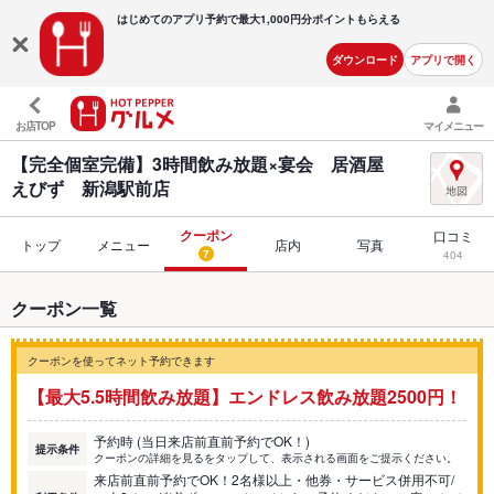
はじめてのアプリ予約で最大
1,000円分ポイントもらえる
ダウンロード
アプリで開く
お店TOP
マイメニュー
【完全個室完備】3時間飲み放題×宴会 居酒屋
えびず 新潟駅前店
クーポン
口コミ
トップ
メニュー
店内
写真
7
404
クーポン一覧
クーポンを使ってネット予約できます
【最大5.5時間飲み放題】エンドレス飲み放題2500円！
予約時 (当日来店前直前予約でOK！)
提示条件
クーポンの詳細を見るをタップして、表示される画面をご提示ください。
来店前直前予約でOK！2名様以上・他券・サービス併用不可/