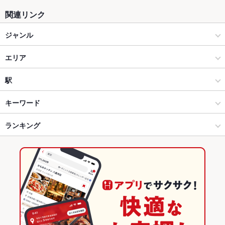
関連リンク
ジャンル
居酒屋
エリア
和風
新潟駅前
駅
新潟駅・万代・古町周辺 × 居酒屋
新潟駅前 × 居酒屋
新潟駅
キーワード
新潟駅・万代・古町周辺 × 和風
新潟駅前 × 和風
ランキング
からあげ
塩辛
モツ煮込み
エビ料理
刺身
フライドポテト
ウインナー
焼きそば
餃子
チャーハン
新潟駅 × 居酒屋
新潟駅前 × 和食
新潟のグルメランキング
新潟駅 × 和風
新潟駅前 × 焼き鳥・鶏料理
新潟の居酒屋ランキング
和食
新潟
新潟駅・万代・古町周辺のグルメランキング
焼き鳥・鶏料理
新潟 × 居酒屋
新潟駅・万代・古町周辺の居酒屋ランキング