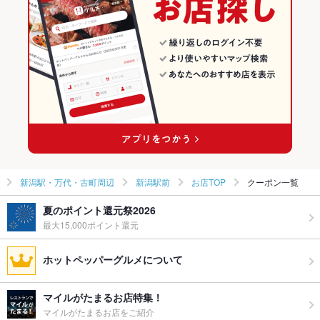
新潟駅・万代・古町周辺 × 和食
新潟 × 和風
新潟駅前のグルメランキング
新潟駅・万代・古町周辺 × 焼き鳥・鶏料理
新潟 × 和食
新潟駅前の居酒屋ランキング
新潟駅 × 和食
新潟 × 焼き鳥・鶏料理
新潟駅 × 焼き鳥・鶏料理
新潟駅・万代・古町周辺
新潟駅前
お店TOP
クーポン一覧
夏のポイント還元祭2026
最大15,000ポイント還元
ホットペッパーグルメについて
マイルがたまるお店特集！
マイルがたまるお店をご紹介