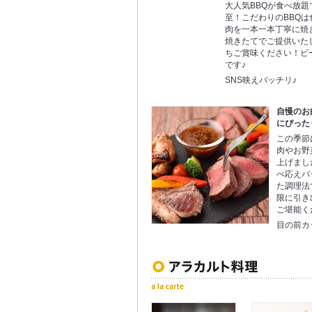
大人気BBQが食べ放
至！こだわりのBBQ
肉を一本一本丁寧に焼
焼きたてでご提供いた
ちご賞味ください！ビ
です♪
SNS映えバッチリ♪
自慢のお
にぴった
この季節
肉やお野
上げまし
べ応えバ
た調理法
限に引き
ご堪能く
目の前カ