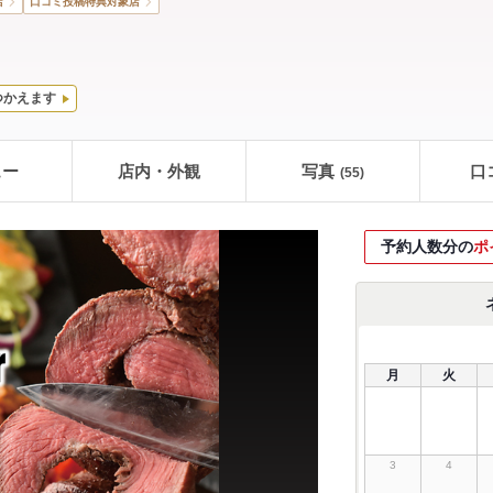
店
口コミ投稿特典対象店
つかえます
ュー
店内・外観
写真
口
(55)
予約人数分の
ポ
月
火
3
4