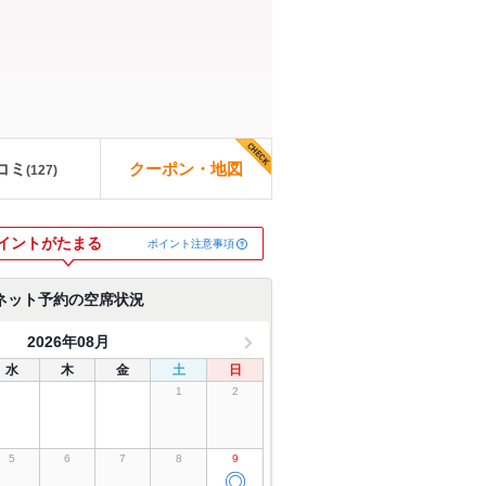
コミ
クーポン・地図
(
127
)
イントがたまる
ポイント注意事項
ネット予約の空席状況
2026年08月
水
木
金
土
日
1
2
5
6
7
8
9
◎