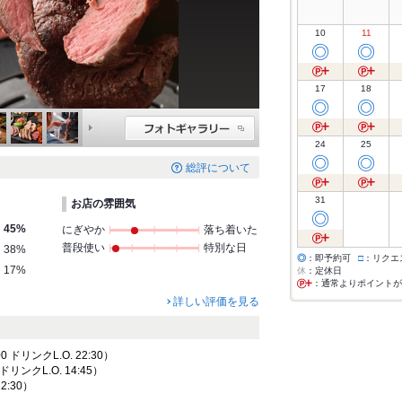
10
11
◎
◎
17
18
◎
◎
24
25
◎
◎
総評について
31
お店の雰囲気
◎
45%
にぎやか
落ち着いた
普段使い
特別な日
38%
◎
：即予約可
□
：リクエ
17%
休
：定休日
：通常よりポイントが
詳しい評価を見る
0 ドリンクL.O. 22:30）
 ドリンクL.O. 14:45）
22:30）