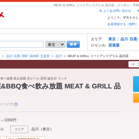
MEAT & GRILL ミートアンドグリル 品川店 - クーポン
よくある問い合わせ
ようこそ、
さん
ゲスト
会員登録する（無料）
エリア
東京
品川･目黒
ジャンル
居酒屋
京
品川･目黒･田町･浜松町･五反田
品川
MEAT & GRILL ミートアンドグリル 品川店
 食べ放題 飲み放題 生ビール 貸切 誕生日 ランチ
BBQ食べ飲み放題 MEAT & GRILL 品
コミ127件
1～1000円
バル
品川
（
東京
）
エリア