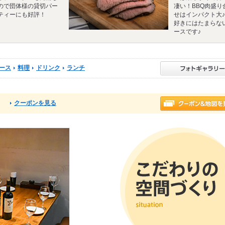
ので団体様の貸切パー
凄い！BBQ肉盛り
ティーにも好評！
せはインパクト大
好きにはたまらな
ースです♪
ース
料理
ドリンク
ランチ
クーポンを見る
る