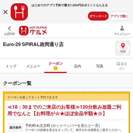
はじめてのアプリ予約で最大
1,000円分ポイントもらえる
ダウンロード
アプリで開く
お店TOP
マイメニュー
Euro-29 SPIRAL政岡通り店
クーポン
口コミ
トップ
メニュー
店内
写真
1
471
クーポン一覧
クーポンを使ってネット予約できます
≪18：30までのご来店のお客様≫120分飲み放題ご利
用でなんと【お料理が☆★ほぼ全品半額★☆】
予約時＆注文時 (ホットペッパーを見たと一言)
提示条件
クーポンの詳細を見るをタップして、表示される画面をご提示ください。