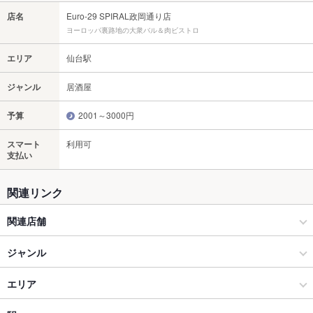
店名
Euro-29 SPIRAL政岡通り店
ヨーロッパ裏路地の大衆バル＆肉ビストロ
エリア
仙台駅
ジャンル
居酒屋
予算
2001～3000円
スマート
利用可
支払い
関連リンク
関連店舗
Euro-29国分町店
ジャンル
WHISKY PLANET 椿 BAR
居酒屋
エリア