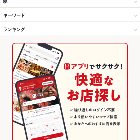
仙台焼き鳥とワインの店 大魔王 本店
洋・和洋・各国料理・その他
仙台駅
駅
全席喫煙可完全個室有×鍋居酒屋 仙台焼き鳥とワイン大魔王
仙台市 × 居酒屋
仙台駅 × 居酒屋
あおば通駅
キーワード
HOUSE(大魔王ハウス)
仙台市 × 洋・和洋・各国料理・その他
仙台駅 × 洋・和洋・各国料理・その他
仙台駅
ランキング
からあげ
エビ料理
ソーセージ
牛すじ
鴨肉
仔羊
パスタ
【貸切宴会大歓迎】 仙台焼き鳥とワイン 大魔王jr(大魔王ジュニ
ア) 仙台国分町
ジェノベーゼ
ボロネーゼ
ピザ
マルゲリータ
アヒージョ
仙台駅 × 居酒屋
仙台駅 × ダイニングバー・バル
東照宮駅
宮城のグルメランキング
大魔王 Magic 東口店
仙台駅 × 洋・和洋・各国料理・その他
仙台駅 × スペインバル・イタリアンバール
宮城の居酒屋ランキング
大魔王 ＧＯＬＤ
ダイニングバー・バル
宮城
仙台市のグルメランキング
スペインバル・イタリアンバール
宮城 × 居酒屋
仙台市の居酒屋ランキング
仙台市 × ダイニングバー・バル
宮城 × 洋・和洋・各国料理・その他
仙台駅のグルメランキング
仙台市 × スペインバル・イタリアンバール
宮城 × ダイニングバー・バル
仙台駅の居酒屋ランキング
仙台駅 × ダイニングバー・バル
宮城 × スペインバル・イタリアンバール