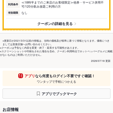
≪18時半までのご来店のお客様限定≫他券・サービス併用不
利用条件
可/120分飲み放題ご利用の方
なし
有効期限
クーポンの詳細を見る
※更新日が2021/3/31以前の情報は、当時の価格及び税率に基づく情報となります。価格につき
ましては直接店舗へお問い合わせください。
※クーポンは予告なく内容を変更・終了・延長する可能性があります。
※スクリーンショットや印刷をされた場合を含め、クーポン利用時点でホットペッパーグルメに掲載
がないものはご利用いただけません。
2026/07/18 更新
アプリ
なら何度もログイン不要ですぐ確認！
ワンタップで手軽につかえる
アプリでブックマーク
お店情報