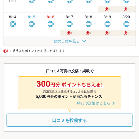
TEL
◎
◎
◎
◎
◎
◎
8/14
8/15
8/16
8/17
8/18
8/19
8/20
◎
◎
◎
◎
◎
◎
◎
8/21
8/22
8/23
8/24
8/25
8/26
8/27
他の日付を見る
◎
◎
◎
◎
◎
◎
◎
：通常よりポイントがお得にたまります
8/28
8/29
8/30
8/31
9/1
9/2
9/3
口コミ&写真の投稿・掲載で
◎
◎
◎
◎
◎
◎
◎
9/4
9/5
9/6
9/7
9/8
9/9
9/10
◎
◎
◎
◎
◎
◎
◎
口コミを投稿する