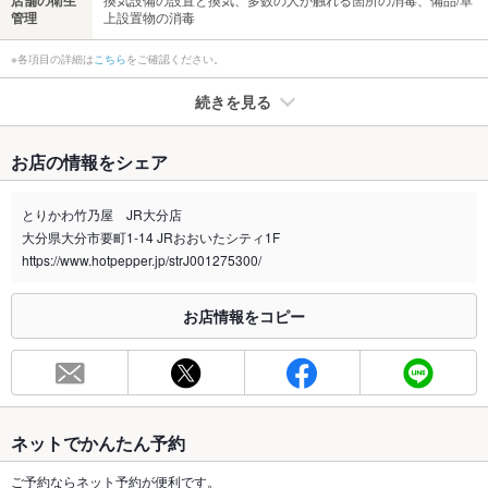
管理
上設置物の消毒
※各項目の詳細は
こちら
をご確認ください。
続きを見る
たばこ
お店の情報をシェア
禁煙・喫煙
全席禁煙
全面禁煙
とりかわ竹乃屋 JR大分店
大分県大分市要町1-14 JRおおいたシティ1F
喫煙専用室
なし
https://www.hotpepper.jp/strJ001275300/
※2020年4月1日～受動喫煙対策に関する法律が施行されています。正しい情報はお店へお問い
合わせください。
お店情報をコピー
お席
総席数
54席
最大宴会収
40人
容人数
ネットでかんたん予約
個室
なし
ご予約ならネット予約が便利です。