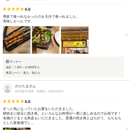
4.0
博多で食べれなかったのを大分で食べれました。
美味しかったです。
ディナー
会計：1,501～2,000円/人
来店シーン：友人・知人と
のりたまさん
20代前半/女性・投稿日：2026/08/01
4.0
ずっと気になっていたお重をいただきました。
卵焼きに味玉に焼き鳥、といろんなお料理が一度に楽しめるのでお得です！
名物のぐるぐる鳥皮もいただきました。普通の焼き鳥とはちがう、もちもち
とした新食感でし…