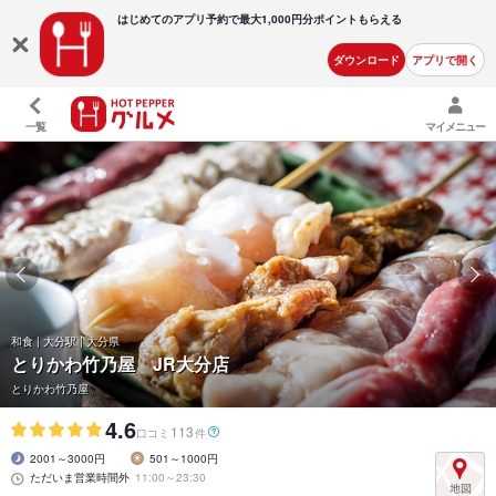
はじめてのアプリ予約で最大
1,000円分ポイントもらえる
ダウンロード
アプリで開く
一覧
マイメニュー
和食 | 大分駅 | 大分県
とりかわ竹乃屋 JR大分店
とりかわ竹乃屋
4.6
113
口コミ
件
2001～3000円
501～1000円
ただいま営業時間外
11:00～23:30