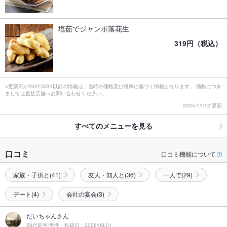
塩茹でジャンボ落花生
319円（税込）
※更新日が2021/3/31以前の情報は、当時の価格及び税率に基づく情報となります。 価格につき
ましては直接店舗へお問い合わせください。
2024/11/12 更新
すべてのメニューを見る
口コミ
口コミ機能について
家族・子供と(41)
友人・知人と(36)
一人で(29)
デート(4)
会社の宴会(3)
だいちゃんさん
50代前半/男性・投稿日：2026/08/01