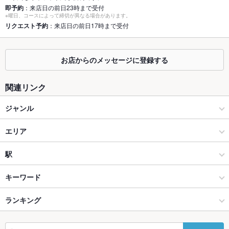
即予約
：来店日の前日23時まで受付
※曜日、コースによって締切が異なる場合があります。
座敷
なし
リクエスト予約
：来店日の前日17時まで受付
掘りごたつ
なし
カウンター
なし
お店からのメッセージに登録する
ソファー
なし
関連リンク
テラス席
なし
ジャンル
貸切
貸切不可 ：半フロアー貸切30名様～
和食
エリア
設備
焼き鳥・鶏料理
大分駅
駅
Wi-Fi
なし
大分市 × 和食
大分駅 × 和食
大分駅
キーワード
バリアフリ
あり
ー
大分市 × 焼き鳥・鶏料理
大分駅 × 焼き鳥・鶏料理
古国府駅
ランキング
卵焼き
手羽先
からあげ
お茶漬け
カニ料理
刺身
白子
駐車場
あり ：大分シティ内に駐車場あり
にんにく料理
フライドポテト
ウインナー
豆腐料理
天ぷら
おでん
大分駅 × 和食
大分駅 × 居酒屋
大分のグルメランキング