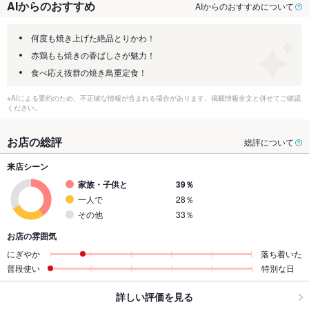
AIからのおすすめ
AIからのおすすめについて
何度も焼き上げた絶品とりかわ！
赤鶏もも焼きの香ばしさが魅力！
食べ応え抜群の焼き鳥重定食！
※AIによる要約のため、不正確な情報が含まれる場合があります。掲載情報全文と併せてご確認
ください。
お店の総評
総評について
来店シーン
家族・子供と
39％
一人で
28％
その他
33％
お店の雰囲気
にぎやか
落ち着いた
普段使い
特別な日
詳しい評価を見る