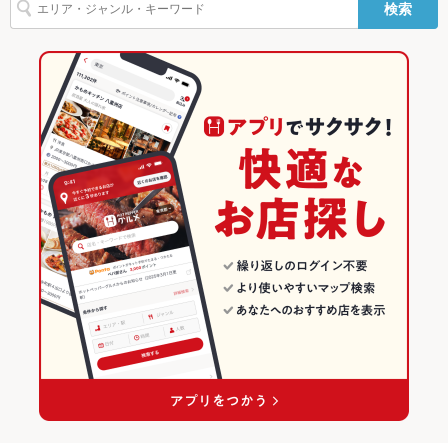
その他設備
－
検索
つくね
鶏皮
もつ鍋
餃子
肉まん
炭火焼
デザート
大分駅 × 焼き鳥・鶏料理
大分駅 × 和風
大分の和食ランキング
その他
飲み放題
あり ：もつ鍋1人前～のご注文が必要です。
居酒屋
大分
大分の焼き鳥・鶏料理ランキング
食べ放題
なし
和風
大分 × 和食
大分市のグルメランキング
お酒
カクテル充実、焼酎充実、日本酒充実
大分市 × 居酒屋
大分 × 焼き鳥・鶏料理
大分市の和食ランキング
お子様連れ
お子様連れ歓迎 ：小さなお子様用いすご用意してます！
大分市 × 和風
大分 × 居酒屋
大分市の焼き鳥・鶏料理ランキング
ウェディン
ウエディング・二次会承ります。詳しくはお問い合わせ下さ
グパーティ
い。
大分駅 × 居酒屋
大分 × 和風
大分駅のグルメランキング
ー二次会
大分駅 × 和風
大分駅の和食ランキング
備考
－
大分駅の焼き鳥・鶏料理ランキング