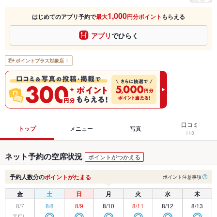
1,000
はじめてのアプリ予約で
最大
円分ポイント
もらえる
アプリ
でひらく
ポイントプラス
対象店
口コミ
トップ
メニュー
写真
113
ネット予約の空席状況
ポイントがつかえる
予約人数分の
ポイントがたまる
ポイント注意事項
金
土
日
月
火
水
木
8/7
8/8
8/9
8/10
8/11
8/12
8/13