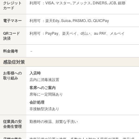
クレジット
利用可 ：VISA､マスター､アメックス､DINERS､JCB､銀聯
カード
電子マネー
利用可 ：楽天Edy､Suica､PASMO､iD､QUICPay
QRコード
利用可 ：PayPay、楽天ペイ、d払い、au PAY、メルペイ
決済
料金備考
－
感染症対策
お客様への
入店時
取り組み
店内に消毒液設置
客席へのご案内
席毎に一定間隔あり
会計処理
非接触型決済あり
従業員の安
勤務時の検温、頻繁な手洗い
全衛生管理
店舗の衛生
換気設備の設置と換気、多数の人が触れる箇所の消毒、備品/卓