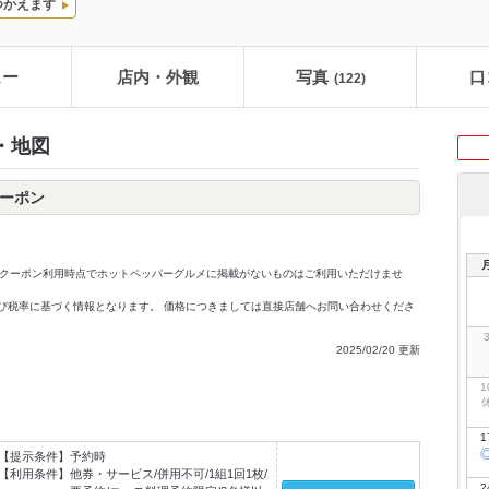
つかえます
ュー
店内・外観
写真
口
(122)
・地図
クーポン
クーポン利用時点でホットペッパーグルメに掲載がないものはご利用いただけませ
価格及び税率に基づく情報となります。 価格につきましては直接店舗へお問い合わせくださ
2025/02/20 更新
1
1
【提示条件】
予約時
【利用条件】
他券・サービス/併用不可/1組1回1枚/
2