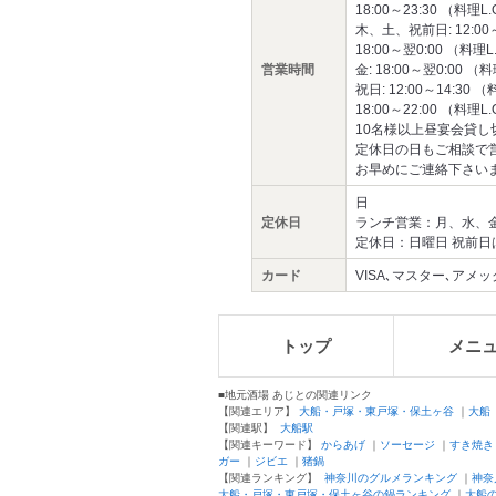
18:00～23:30 （料理L.O
木、土、祝前日: 12:00～1
18:00～翌0:00 （料理L.
営業時間
金: 18:00～翌0:00 （料
祝日: 12:00～14:30 （
18:00～22:00 （料理L.O
10名様以上昼宴会貸し
定休日の日もご相談で
お早めにご連絡下さい
日
定休日
ランチ営業：月、水、
定休日：日曜日 祝前日
カード
VISA､マスター､アメックス
トップ
メニ
■地元酒場 あじとの関連リンク
【関連エリア】
大船・戸塚・東戸塚・保土ヶ谷
｜
大船
【関連駅】
大船駅
【関連キーワード】
からあげ
｜
ソーセージ
｜
すき焼き
ガー
｜
ジビエ
｜
猪鍋
【関連ランキング】
神奈川のグルメランキング
｜
神奈
大船・戸塚・東戸塚・保土ヶ谷の鍋ランキング
｜
大船