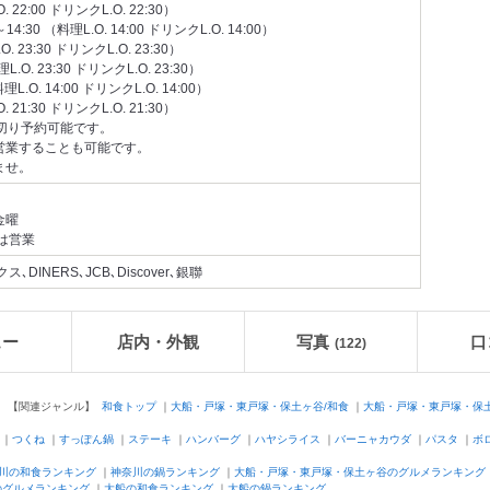
. 22:00 ドリンクL.O. 22:30）
4:30 （料理L.O. 14:00 ドリンクL.O. 14:00）
O. 23:30 ドリンクL.O. 23:30）
理L.O. 23:30 ドリンクL.O. 23:30）
料理L.O. 14:00 ドリンクL.O. 14:00）
. 21:30 ドリンクL.O. 21:30）
切り予約可能です。
営業することも可能です。
ませ。
金曜
は営業
､DINERS､JCB､Discover､銀聯
ュー
店内・外観
写真
口
(122)
【関連ジャンル】
和食トップ
｜
大船・戸塚・東戸塚・保土ヶ谷/和食
｜
大船・戸塚・東戸塚・保土
｜
つくね
｜
すっぽん鍋
｜
ステーキ
｜
ハンバーグ
｜
ハヤシライス
｜
バーニャカウダ
｜
パスタ
｜
ボ
川の和食ランキング
｜
神奈川の鍋ランキング
｜
大船・戸塚・東戸塚・保土ヶ谷のグルメランキング
のグルメランキング
｜
大船の和食ランキング
｜
大船の鍋ランキング