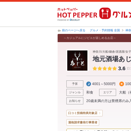
前のページへ戻る
グルメ・予約情報 全国
神
～カジュアルにジビエが楽しめるお店～
神奈川/大船/鎌倉/居酒屋/女
地元酒場あ
3.6
口
4001～5000円
10
予算
和食
大船
（
ジャンル
エリア
20歳未満の方は禁煙席のみ
お知らせ
口コミ投稿特典対象店
適格請求書発行事業者