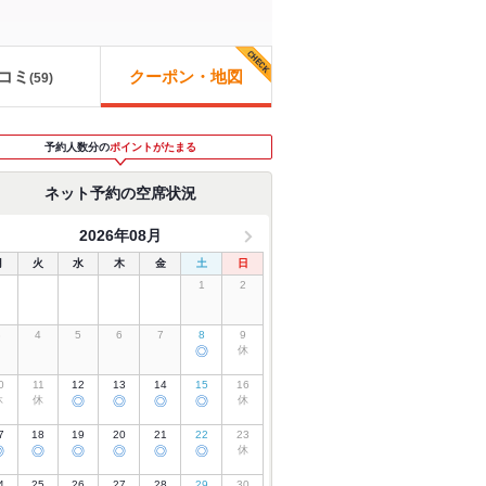
コミ
クーポン・地図
(
59
)
予約人数分の
ポイントがたまる
ネット予約の空席状況
2026年08月
月
火
水
木
金
土
日
1
2
3
4
5
6
7
8
9
◎
休
0
11
12
13
14
15
16
休
休
◎
◎
◎
◎
休
7
18
19
20
21
22
23
◎
◎
◎
◎
◎
◎
休
4
25
26
27
28
29
30