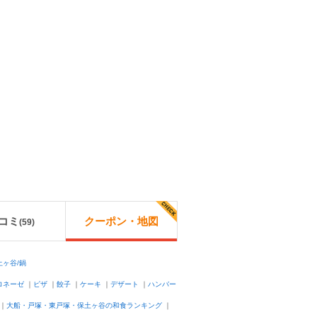
コミ
クーポン・地図
(
59
)
ヶ谷/鍋
ロネーゼ
｜
ピザ
｜
餃子
｜
ケーキ
｜
デザート
｜
ハンバー
｜
大船・戸塚・東戸塚・保土ヶ谷の和食ランキング
｜