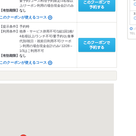
要予約/コース料理予約限定/3名様以
上/クーポン利用の場合現金会計のみ
【有効期限】
なし
3
このクーポンが使えるコース
【提示条件】
予約時
◎
：
【利用条件】
他券・サービス併用不可/1組1回1枚/
TEL
4名様以上/ランチ不可/要予約/お食事
代別/祝日・祝前日利用不可/クーポ
ン利用の場合現金会計のみ/ 12/28～
1/3はご利用不可
【有効期限】
なし
このクーポンが使えるコース