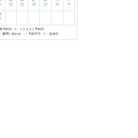
◎
◎
◎
◎
◎
◎
休
1
◎
即予約可
□
：リクエスト予約可
：要問い合わせ
×
：予約不可
休
：定休日