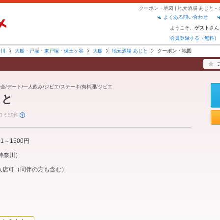
クーポン・地図 | 地元酒場 あじと
よくある問い合わせ
ようこそ、
さん
ゲスト
会員登録する（無料）
奈川
大船・戸塚・東戸塚・保土ヶ谷
大船
地元酒場 あじと
クーポン・地図
子会/デート/一人飲み/ジビエ/ステーキ/肉料理/ジビエ
じと
コミ59件
01～1500円
神奈川
）
入店可（同伴の方も含む）