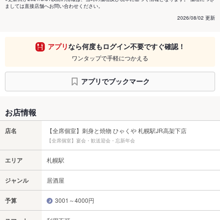
ましては直接店舗へお問い合わせください。
2026/08/02 更新
アプリ
なら何度もログイン不要ですぐ確認！
ワンタップで手軽につかえる
アプリでブックマーク
お店情報
店名
【全席個室】刺身と焼物 ひゃくや 札幌駅JR高架下店
【全席個室】宴会・歓送迎会・忘新年会
エリア
札幌駅
ジャンル
居酒屋
予算
3001～4000円