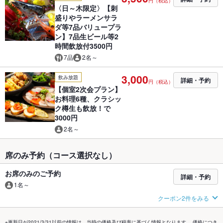
円（税込）
〈日～木限定〉【刺
盛りやラーメンサラ
ダ等7品バリュープラ
ン】7品生ビール等2
時間飲放付3500円
7品
2名～
3,000
飲み放題
詳細・予約
円（税込）
【個室2次会プラン】
お料理6種、クラシッ
ク樽生も飲放！で
3000円
2名～
席のみ予約（コース選択なし）
お席のみのご予約
詳細・予約
1名～
クーポン2件をみる
※更新日が2021/3/31以前の情報は、当時の価格及び税率に基づく情報となります。 価格につき