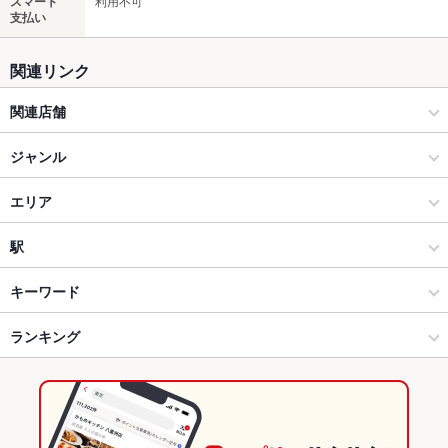
スマート
利用不可
支払い
関連リンク
関連店舗
刺身と焼き物 ひゃくや
ジャンル
【全席個室】刺身と焼物 ひゃくや 本邸
居酒屋
エリア
【全席個室】刺身と焼物 ひゃくや 別邸
海鮮
札幌駅
駅
【全席個室】刺身と焼物 ひゃくや 札幌駅北口店
札幌（札幌駅・大通） × 居酒屋
札幌駅 × 居酒屋
さっぽろ駅
キーワード
【全席個室】刺身と焼物 ひゃくや 大通南１条店
札幌（札幌駅・大通） × 海鮮
札幌駅 × 海鮮
札幌駅
ランキング
からあげ
お茶漬け
ウニ料理
エビ料理
カキ料理・オイスター
刺身
アワビ
すき焼き
そば
うなぎ
天ぷら
焼きそば
レバー
つくね
【全席個室】刺身と焼物 ひゃくや 北24条駅前店
札幌駅 × 居酒屋
札幌駅 × 和食
北海道のグルメランキング
ステーキ
チャーハン
ジンギスカン
クレープ
パフェ
アヒージョ
【全席個室】刺身と焼物 ひゃくや 狸小路駅前店
札幌駅 × 海鮮
札幌駅 × 焼き鳥・鶏料理
北海道の居酒屋ランキング
馬肉
肉寿司
夏野菜の天ぷら