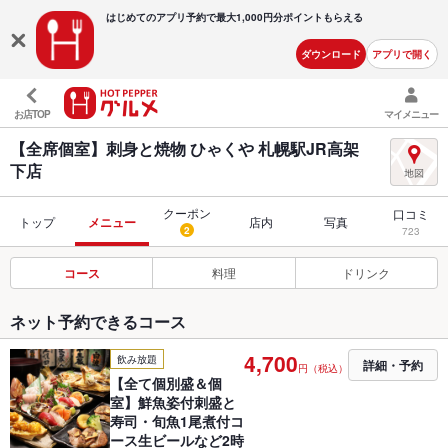
はじめてのアプリ予約で最大
1,000円分ポイントもらえる
ダウンロード
アプリで開く
お店TOP
マイメニュー
【全席個室】刺身と焼物 ひゃくや 札幌駅JR高架
下店
クーポン
口コミ
トップ
メニュー
店内
写真
2
723
コース
料理
ドリンク
ネット予約できるコース
4,700
飲み放題
詳細・予約
円（税込）
【全て個別盛＆個
室】鮮魚姿付刺盛と
寿司・旬魚1尾煮付コ
ース生ビールなど2時