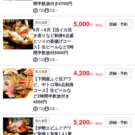
間半飲放付き4700円
7品
2名～
5,000
飲み放題
詳細・予約
円（税込）
6月～9月【活イカ活
き造りなど刺身6点盛
とソイの姿揚げコー
ス】生ビールなど2時
間半飲放付5000円
7品
2名～
4,200
飲み放題
詳細・予約
円（税込）
【下関産ふぐ活アワ
ビ、中トロ等6点刺身
コース】生ビールな
ど2時間半飲放付き
4200円
7品
2名～
5,200
飲み放題
詳細・予約
円（税込）
【伊勢エビふぐアワ
ビ刺身と旬魚1人1尾