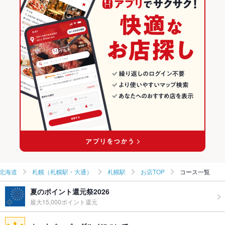
【のれん個室×刺身の旨い居酒屋】ひゃくや 月寒中央駅前店
和食
北海道
北海道の海鮮ランキング
【全席個室】炙り旬（あぶりしゅん）狸小路駅前店
焼き鳥・鶏料理
北海道 × 居酒屋
札幌（札幌駅・大通）のグルメランキング
【全席個室】炙り旬（あぶりしゅん）南5条別邸
札幌（札幌駅・大通） × 和食
北海道 × 海鮮
札幌（札幌駅・大通）の居酒屋ランキング
海鮮個室酒場 伊まり 大通駅前店
札幌（札幌駅・大通） × 焼き鳥・鶏料理
北海道 × 和食
札幌（札幌駅・大通）の海鮮ランキング
札幌駅 × 和食
北海道 × 焼き鳥・鶏料理
札幌駅のグルメランキング
その他の関連店舗
札幌駅 × 焼き鳥・鶏料理
札幌駅の居酒屋ランキング
札幌駅の海鮮ランキング
北海道
札幌（札幌駅・大通）
札幌駅
お店TOP
コース一覧
夏のポイント還元祭2026
最大15,000ポイント還元