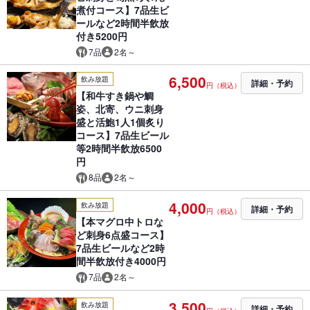
煮付コース】7品生ビ
ールなど2時間半飲放
付き5200円
7品
2名～
6,500
飲み放題
詳細・予約
円（税込）
【和牛すき鍋や鯛
姿、北寄、ウニ刺身
盛と活鮑1人1個炙り
コース】7品生ビール
等2時間半飲放6500
円
8品
2名～
4,000
飲み放題
詳細・予約
円（税込）
【本マグロ中トロな
ど刺身6点盛コース】
7品生ビールなど2時
間半飲放付き4000円
7品
2名～
3,500
飲み放題
詳細・予約