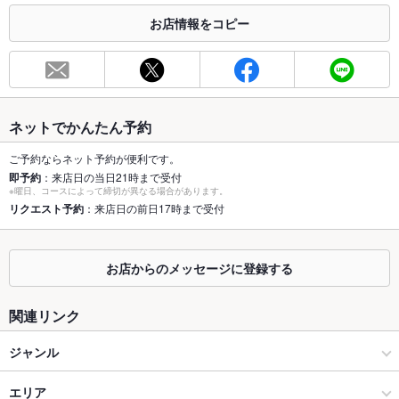
お店情報をコピー
お席
総席数
20席
最大宴会収
6人
容人数
ネットでかんたん予約
個室
なし
ご予約ならネット予約が便利です。
即予約
：来店日の当日21時まで受付
座敷
なし
※曜日、コースによって締切が異なる場合があります。
リクエスト予約
：来店日の前日17時まで受付
掘りごたつ
なし
カウンター
あり
お店からのメッセージに登録する
ソファー
なし
関連リンク
テラス席
なし
ジャンル
貸切
貸切不可 ：貸切のご相談については店舗電話にてお問い合わせ
ください。
居酒屋
エリア