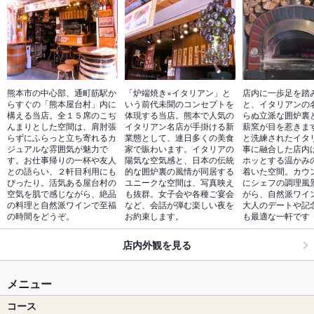
熊本市の中心部、通町筋駅か
「炉端焼き×イタリアン」と
店内に一歩足を踏
らすぐの「熊本屋台村」内に
いう前代未聞のコンセプトを
と、イタリアンの
構える当店。全１５席のこぢ
体現する当店。熊本で人気の
らぬ立派な囲炉裏
んまりとした空間は、肩肘張
イタリアン名店が手掛ける新
薪窯が目を惹きま
らずにふらっと立ち寄れるカ
業態として、連日多くの美食
と洗練されたイタ
ジュアルな雰囲気が魅力で
家で賑わいます。イタリアの
事に融合した店内
す。お仕事帰りの一杯や友人
陽気な空気感と、日本の伝統
ホッとする温かみ
との語らい、２軒目利用にも
的な囲炉裏の風情が同居する
着いた空間。カウ
ぴったり。活気ある屋台村の
ユニークな空間は、写真映え
にシェフの調理風
空気を肌で感じながら、絶品
も抜群。女子会や各種ご宴会
がら、自然派ワイ
の料理と自然派ワインで至福
など、会話が弾む楽しい夜を
大人のデートや記
の時間をどうぞ。
お約束します。
も最適な一軒です
店内外観を見る
メニュー
コース