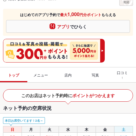
1,000
はじめてのアプリ予約で
最大
円分ポイント
もらえる
アプリ
でひらく
口コミ
トップ
メニュー
店内
写真
1
このお店はネット予約時に
ポイントがつかえます
ネット予約の空席状況
本日お席空いてます！2名～
日
月
火
水
木
金
土