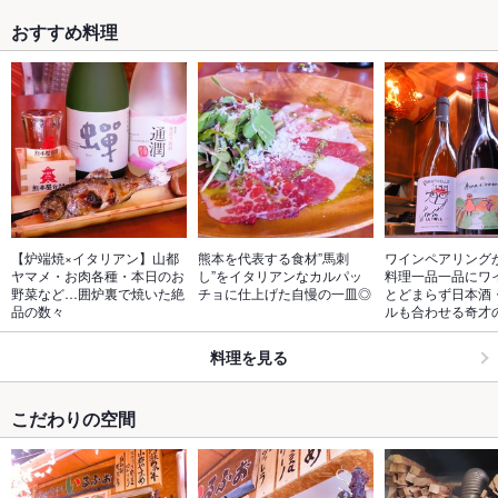
おすすめ料理
【炉端焼×イタリアン】山都
熊本を代表する食材”馬刺
ワインペアリング
ヤマメ・お肉各種・本日のお
し”をイタリアンなカルパッ
料理一品一品にワ
野菜など…囲炉裏で焼いた絶
チョに仕上げた自慢の一皿◎
とどまらず日本酒
品の数々
ルも合わせる奇才
料理を見る
こだわりの空間