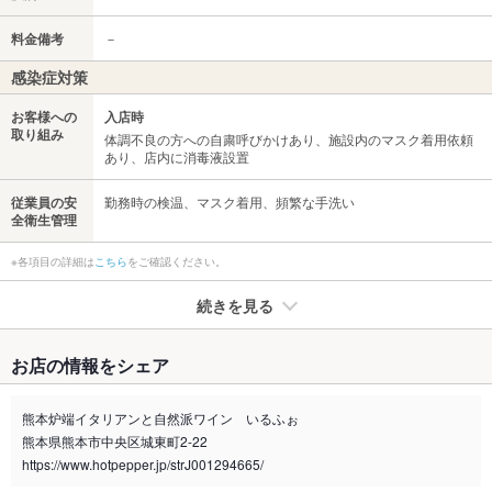
料金備考
－
感染症対策
お客様への
入店時
取り組み
体調不良の方への自粛呼びかけあり、施設内のマスク着用依頼
あり、店内に消毒液設置
従業員の安
勤務時の検温、マスク着用、頻繁な手洗い
全衛生管理
※各項目の詳細は
こちら
をご確認ください。
続きを見る
たばこ
お店の情報をシェア
禁煙・喫煙
全席禁煙
熊本炉端イタリアンと自然派ワイン いるふぉ
喫煙専用室
なし
熊本県熊本市中央区城東町2-22
https://www.hotpepper.jp/strJ001294665/
※2020年4月1日～受動喫煙対策に関する法律が施行されています。正しい情報はお店へお問い
合わせください。