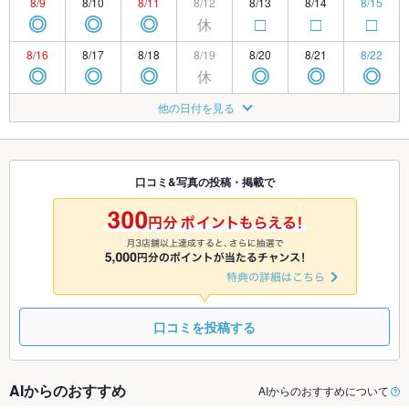
8/9
8/10
8/11
8/12
8/13
8/14
8/15
休
◎
◎
◎
□
□
□
8/16
8/17
8/18
8/19
8/20
8/21
8/22
休
◎
◎
◎
◎
◎
◎
8/23
8/24
8/25
8/26
8/27
8/28
8/29
他の日付を見る
休
◎
◎
◎
◎
◎
◎
8/30
8/31
9/1
9/2
9/3
9/4
9/5
休
◎
◎
◎
◎
◎
◎
口コミ&写真の投稿・掲載で
9/6
9/7
9/8
9/9
9/10
9/11
9/12
休
◎
◎
◎
◎
◎
◎
口コミを投稿する
AIからのおすすめ
AIからのおすすめについて