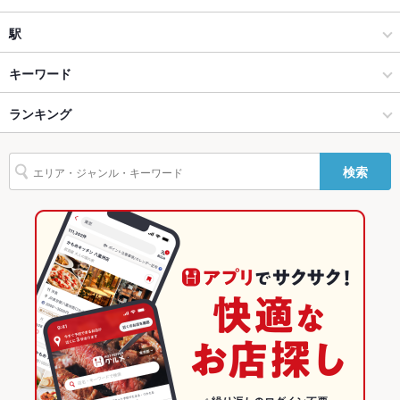
設備
創作
通町筋
駅
Wi-Fi
なし
熊本市(上通り･下通り･新市街) × 居酒屋
通町筋 × 居酒屋
通町筋駅
キーワード
バリアフリ
なし
ー
熊本市(上通り･下通り･新市街) × 創作
通町筋 × 創作
藤崎宮前駅
ランキング
炉ばた焼き・炙り焼き
エビ料理
ソーセージ
牛すじ
パスタ
ピザ
駐車場
なし
マルゲリータ
炭火焼
ジビエ
馬肉
通町筋駅 × 居酒屋
通町筋 × イタリアン・フレンチ
熊本のグルメランキング
英語メニュ
あり
検索
ー
通町筋駅 × 創作
通町筋 × イタリアン
熊本の居酒屋ランキング
その他設備
－
イタリアン・フレンチ
熊本
熊本市(上通り･下通り･新市街)のグルメランキング
その他
イタリアン
熊本 × 居酒屋
熊本市(上通り･下通り･新市街)の居酒屋ランキング
飲み放題
なし
熊本市(上通り･下通り･新市街) × イタリアン・フレンチ
熊本 × 創作
食べ放題
なし
熊本市(上通り･下通り･新市街) × イタリアン
熊本 × イタリアン・フレンチ
お子様連れ
お子様連れ歓迎
ウェディン
－
通町筋駅 × イタリアン・フレンチ
熊本 × イタリアン