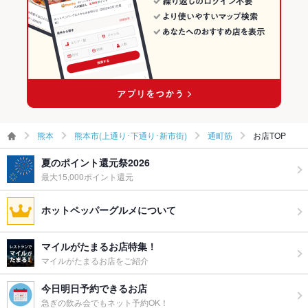
グパーティ
ー二次会
通町筋駅 × イタリアン
お祝い・サ
可
プライズ対
応
備考
－
熊本
熊本市(上通り･下通り･新市街)
通町筋
お店TOP
夏のポイント還元祭2026
最大15,000ポイント還元
ホットペッパーグルメについて
マイルがたまるお店特集！
マイルがたまるお店をご紹介
今日明日予約できるお店
急ぎの飲み会でもネット予約OK！