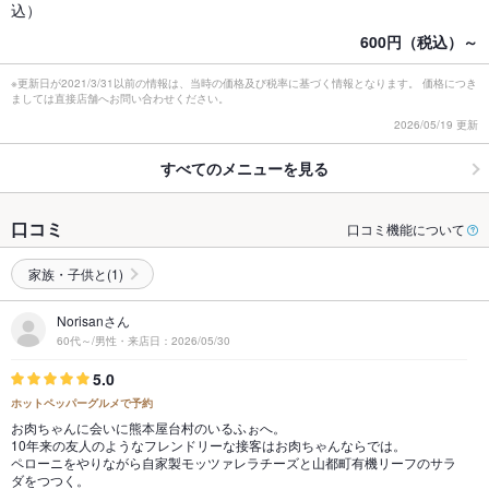
込）
600円（税込）～
※更新日が2021/3/31以前の情報は、当時の価格及び税率に基づく情報となります。 価格につき
ましては直接店舗へお問い合わせください。
2026/05/19 更新
すべてのメニューを見る
口コミ
口コミ機能について
家族・子供と(1)
Norisanさん
60代～/男性・来店日：2026/05/30
5.0
ホットペッパーグルメで予約
お肉ちゃんに会いに熊本屋台村のいるふぉへ。
10年来の友人のようなフレンドリーな接客はお肉ちゃんならでは。
ペローニをやりながら自家製モッツァレラチーズと山都町有機リーフのサラ
ダをつつく。