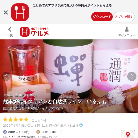
はじめてのアプリ予約で最大
1,000円分ポイントもらえる
ダウンロード
アプリで開く
一覧
マイメニュー
居酒屋 | 通町筋 | 熊本県
熊本炉端イタリアンと自然派ワイン いるふぉ
囲炉裏で楽しむ！炉端焼き×イタリアン酒場
-
1
口コミ
件
2026年1月以降の口コミ5件以上で評点が表示されます
3001～4000円
2001～3000円
ただいま営業時間外
15:00～22:00