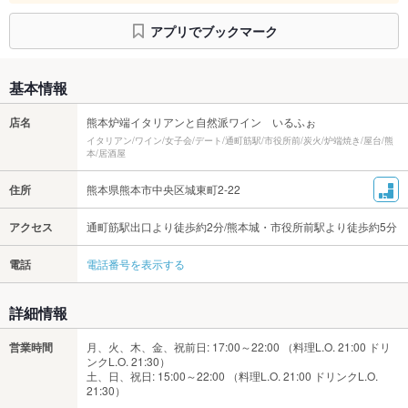
アプリでブックマーク
基本情報
店名
熊本炉端イタリアンと自然派ワイン いるふぉ
イタリアン/ワイン/女子会/デート/通町筋駅/市役所前/炭火/炉端焼き/屋台/熊
本/居酒屋
住所
熊本県熊本市中央区城東町2-22
アクセス
通町筋駅出口より徒歩約2分/熊本城・市役所前駅より徒歩約5分
電話
電話番号を表示する
詳細情報
営業時間
月、火、木、金、祝前日: 17:00～22:00 （料理L.O. 21:00 ドリ
ンクL.O. 21:30）
土、日、祝日: 15:00～22:00 （料理L.O. 21:00 ドリンクL.O.
21:30）