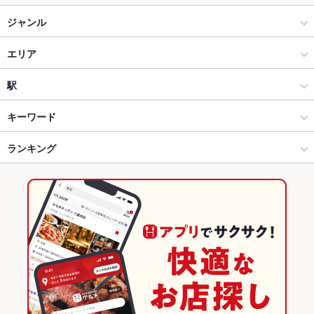
ジャンル
居酒屋
エリア
創作
福井駅
駅
福井市 × 居酒屋
福井駅 × 居酒屋
福井城址大名町駅
キーワード
福井市 × 創作
福井駅 × 創作
仁愛女子高校駅
ランキング
エビ料理
フライドポテト
ソーセージ
パスタ
カルボナーラ
ペペロンチーノ
ボロネーゼ
ピザ
マルゲリータ
生ハム
福井城址大名町駅 × 居酒屋
福井
福井駅
福井のグルメランキング
福井城址大名町駅 × 創作
福井 × 居酒屋
福井の居酒屋ランキング
福井 × 創作
福井市のグルメランキング
福井市の居酒屋ランキング
福井駅のグルメランキング