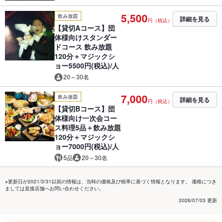
5,500
飲み放題
詳細を見る
円（税込）
【貸切Aコース】団
体様向けスタンダー
ドコース 飲み放題
120分＋マジックシ
ョー5500円(税込)/人
20～30名
7,000
飲み放題
詳細を見る
円（税込）
【貸切Bコース】団
体様向け一次会コー
ス料理5品＋飲み放題
120分＋マジックシ
ョー7000円(税込)/人
5品
20～30名
※更新日が2021/3/31以前の情報は、当時の価格及び税率に基づく情報となります。 価格につき
ましては直接店舗へお問い合わせください。
2026/07/03 更新