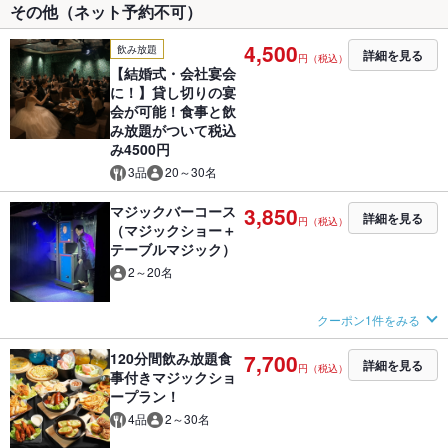
その他（ネット予約不可）
4,500
飲み放題
詳細を見る
円（税込）
【結婚式・会社宴会
に！】貸し切りの宴
会が可能！食事と飲
み放題がついて税込
み4500円
3品
20～30名
マジックバーコース
3,850
詳細を見る
円（税込）
（マジックショー＋
テーブルマジック）
2～20名
クーポン1件をみる
120分間飲み放題食
7,700
詳細を見る
円（税込）
事付きマジックショ
ープラン！
4品
2～30名