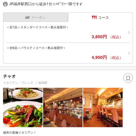
JR福井駅西口から徒歩1分☆ﾊﾋﾟﾘﾝ一階です♪
クーポン
コース
＜全7品＞スタンダードコース＜飲み放題付＞
3,850円
（税込）
＜全8品＞バラエティコース＜飲み放題付＞
4,950円
（税込）
チャオ
イタリアン・フレンチ
福井駅
福井の老舗イタリアン！