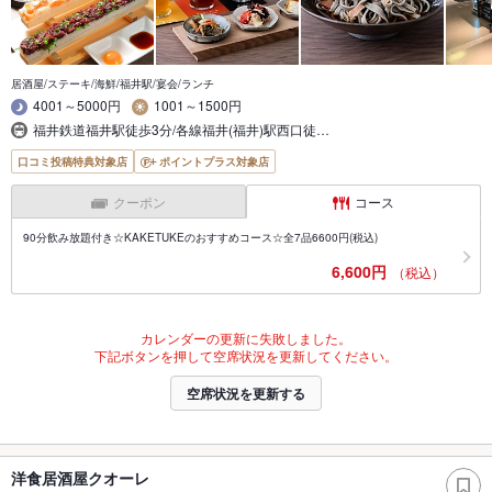
居酒屋/ステーキ/海鮮/福井駅/宴会/ランチ
4001～5000円
1001～1500円
福井鉄道福井駅徒歩3分/各線福井(福井)駅西口徒…
口コミ投稿特典対象店
ポイントプラス対象店
クーポン
コース
90分飲み放題付き☆KAKETUKEのおすすめコース☆全7品6600円(税込)
6,600円
（税込）
カレンダーの更新に失敗しました。
下記ボタンを押して空席状況を更新してください。
空席状況を更新する
洋食居酒屋クオーレ