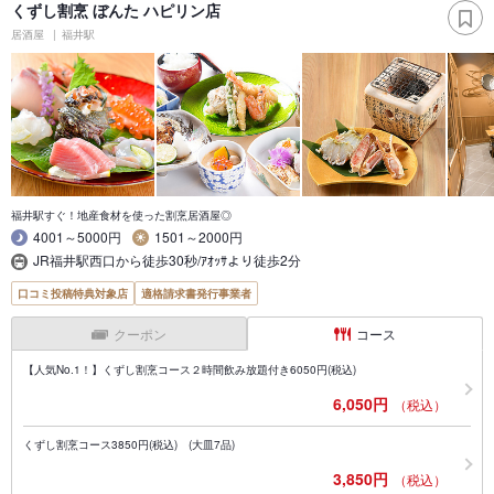
くずし割烹 ぼんた ハピリン店
居酒屋
福井駅
福井駅すぐ！地産食材を使った割烹居酒屋◎
4001～5000円
1501～2000円
JR福井駅西口から徒歩30秒/ｱｵｯｻより徒歩2分
口コミ投稿特典対象店
適格請求書発行事業者
クーポン
コース
【人気No.1！】くずし割烹コース２時間飲み放題付き6050円(税込)
6,050円
（税込）
くずし割烹コース3850円(税込) (大皿7品)
3,850円
（税込）