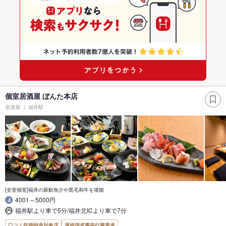
個室居酒屋 ぼんた本店
居酒屋
福井駅
[全室個室]福井の新鮮魚介や黒毛和牛を堪能
4001～5000円
福井駅より車で5分/福井北ICより車で7分
口コミ投稿特典対象店
適格請求書発行事業者