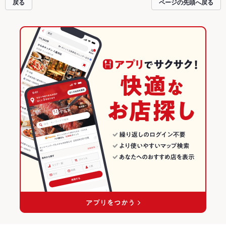
戻る
ページの先頭へ戻る
も、デートやパーティーにもお得に便利にホットペッパーグルメをご利用くだ
さい。