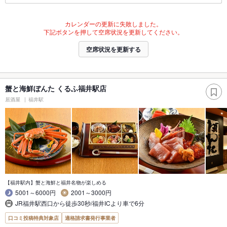
カレンダーの更新に失敗しました。
下記ボタンを押して空席状況を更新してください。
空席状況を更新する
蟹と海鮮ぼんた くるふ福井駅店
居酒屋
福井駅
【福井駅内】蟹と海鮮と福井名物が楽しめる
5001～6000円
2001～3000円
JR福井駅西口から徒歩30秒/福井ICより車で6分
口コミ投稿特典対象店
適格請求書発行事業者