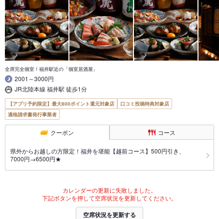
全席完全個室！福井駅近の「個室居酒屋」
2001～3000円
JR北陸本線 福井駅 徒歩1分
【アプリ予約限定】最大800ポイント還元対象店
口コミ投稿特典対象店
適格請求書発行事業者
クーポン
コース
県外からお越しの方限定！福井を堪能【越前コース】500円引き、
7000円→6500円★
カレンダーの更新に失敗しました。
下記ボタンを押して空席状況を更新してください。
空席状況を更新する