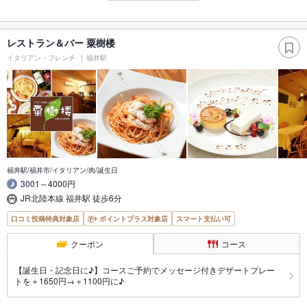
レストラン＆バー 粟樹楼
イタリアン・フレンチ
福井駅
福井駅/福井市/イタリアン/肉/誕生日
3001～4000円
JR北陸本線 福井駅 徒歩6分
口コミ投稿特典対象店
ポイントプラス対象店
スマート支払い可
クーポン
コース
【誕生日・記念日に♪】コースご予約でメッセージ付きデザートプレー
トを＋1650円→＋1100円に♪