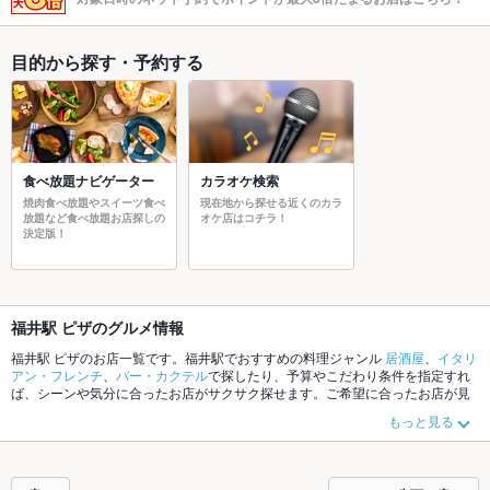
目的から探す・予約する
食べ放題ナビゲーター
カラオケ検索
焼肉食べ放題やスイーツ食べ
現在地から探せる近くのカラ
放題など食べ放題お店探しの
オケ店はコチラ！
決定版！
福井駅 ピザのグルメ情報
福井駅 ピザのお店一覧です。福井駅でおすすめの料理ジャンル
居酒屋
、
イタリ
アン・フレンチ
、
バー・カクテル
で探したり、予算やこだわり条件を指定すれ
ば、シーンや気分に合ったお店がサクサク探せます。ご希望に合ったお店が見
つからなかったら、近隣のエリア
福井駅
、
福井市その他
、
大和田・開発
もチェ
もっと見る
ックしてみてください。ホットペッパーグルメなら、お得なクーポンはもちろ
ん、こだわりメニュー
からあげ
、
お茶漬け
、
手羽先
や季節のおすすめ料理な
ど、お店の最新情報をご紹介しているので安心！24時間使える簡単便利なネッ
ト予約が使えるお店も拡大中です。友達どうしの飲み会にも、会社の宴会に