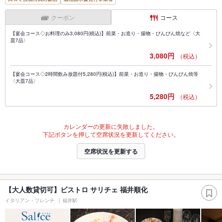
クーポン
コース
【宴会コース◇お料理のみ3,080円(税込)】前菜・お造り・揚物・ぴんぴん焼など〈大
皿7品〉
3,080円
（税込）
【宴会コース◇2時間飲み放題付5,280円(税込)】前菜・お造り・揚物・ぴんぴん焼等
〈大皿7品〉
5,280円
（税込）
カレンダーの更新に失敗しました。
下記ボタンを押して空席状況を更新してください。
空席状況を更新する
【大人数貸切可】ビストロ サリチェ 福井順化
イタリアン・フレンチ
福井駅