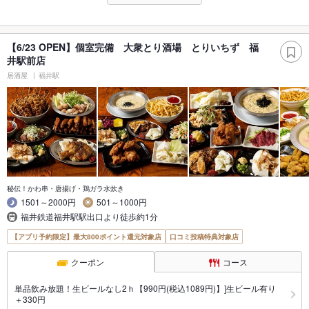
【6/23 OPEN】個室完備 大衆とり酒場 とりいちず 福
井駅前店
居酒屋
福井駅
秘伝！かわ串・唐揚げ・鶏ガラ水炊き
1501～2000円
501～1000円
福井鉄道福井駅駅出口より徒歩約1分
【アプリ予約限定】最大800ポイント還元対象店
口コミ投稿特典対象店
クーポン
コース
単品飲み放題！生ビールなし2ｈ【990円(税込1089円)】]生ビール有り
＋330円