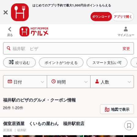
はじめてのアプリ予約で最大
1,000円分ポイントもらえる
ダウンロード
アプリで開く
戻る
マイメニュー
福井駅 ピザ
変更
絞り込む
ポイントがつかえる
スマート支払い可
日付
時間
人数
福井駅のピザのグルメ・クーポン情報
26件 1-20件
地図で表示
個室居酒屋 くいもの屋わん 福井駅前店
居酒屋
福井駅