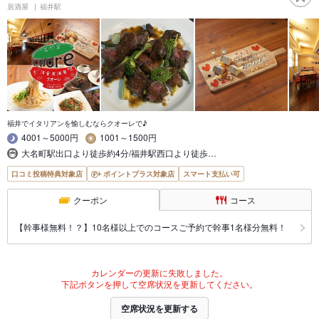
居酒屋
福井駅
福井でイタリアンを愉しむならクオーレで♪
4001～5000円
1001～1500円
大名町駅出口より徒歩約4分/福井駅西口より徒歩…
口コミ投稿特典対象店
ポイントプラス対象店
スマート支払い可
クーポン
コース
【幹事様無料！？】10名様以上でのコースご予約で幹事1名様分無料！
カレンダーの更新に失敗しました。
下記ボタンを押して空席状況を更新してください。
空席状況を更新する