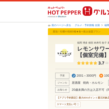
前のページへ戻る
グルメ・予約情報 全国
福
最強！牡蠣や焼肉5種★食べ飲み放題プラン
福岡 博多 個室 肉寿司 餃子
レモンサワー
【個室完備
3.7
口
2001～3000円
10
予算
居酒屋
焼肉・ホルモン
ジャンル
20歳未満の方は入店不可（
お知らせ
【アプリ予約限定】最大800ポイント還元対象
スマート支払い可