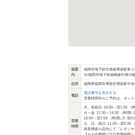
道案
福岡市地下鉄空港線博多駅東２出
内
分/福岡市地下鉄箱崎線中洲川端
住所
福岡県福岡市博多区博多駅中央街
電話番号を表示する
電話
営業時間外のご予約は、ネット
月、祝前日: 16:00～翌1:00 （料理
火～金: 11:30～14:30 （料理L.O
16:00～翌1:00 （料理L.O. 翌0:
営業
土、日、祝日: 11:30～翌0:30 （料
時間
韓美博多の店内にて『レモンサ
【※お盆期間は下記営業時間と