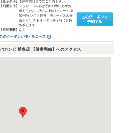
【提示条件】
予約時前日までにご予約下さい。
【利用条件】
メッセージ内容は予約の際に必ずお
伝えください/3組以上は1プレート10
00円/インスタ特典・他サービスの併
用不可/ラストオーダー終了時にお持
ち致します
【有効期限】
なし
このクーポンが使えるコース
バカンビ 博多店 【個室完備】へのアクセス