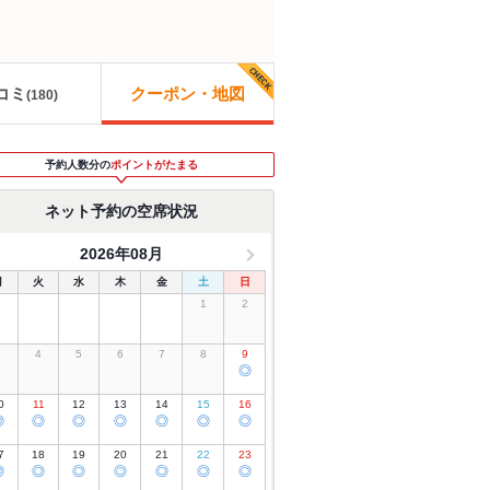
コミ
クーポン・地図
(
180
)
予約人数分の
ポイントがたまる
ネット予約の空席状況
2026年08月
月
火
水
木
金
土
日
1
2
3
4
5
6
7
8
9
◎
0
11
12
13
14
15
16
◎
◎
◎
◎
◎
◎
◎
7
18
19
20
21
22
23
◎
◎
◎
◎
◎
◎
◎