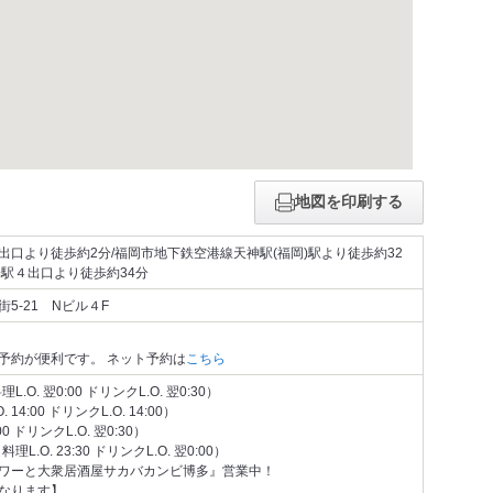
地図を印刷する
口より徒歩約2分/福岡市地下鉄空港線天神駅(福岡)駅より徒歩約32
駅４出口より徒歩約34分
5-21 Nビル４F
予約が便利です。 ネット予約は
こちら
L.O. 翌0:00 ドリンクL.O. 翌0:30）
. 14:00 ドリンクL.O. 14:00）
00 ドリンクL.O. 翌0:30）
理L.O. 23:30 ドリンクL.O. 翌0:00）
ワーと大衆居酒屋サカバカンビ博多』営業中！
なります】