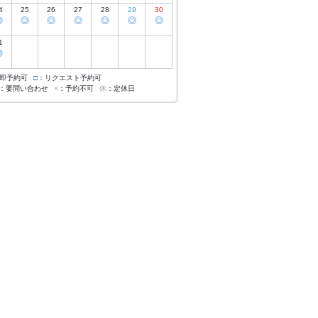
4
25
26
27
28
29
30
◎
◎
◎
◎
◎
◎
◎
1
◎
即予約可
□
：リクエスト予約可
：要問い合わせ
×
：予約不可
休
：定休日