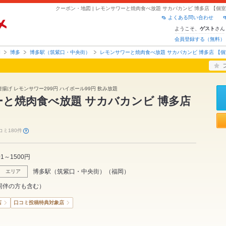
よくある問い合わせ
ようこそ、
さん
ゲスト
会員登録する（無料）
岡
博多
博多駅（筑紫口・中央街）
レモンサワーと焼肉食べ放題 サカバカンビ 博多店 【
 唐揚げ レモンサワー299円 ハイボール99円 飲み放題
と焼肉食べ放題 サカバカンビ 博多店
】
コミ180件
01～1500円
博多駅（筑紫口・中央街）
（
福岡
）
エリア
同伴の方も含む）
店
口コミ投稿特典対象店