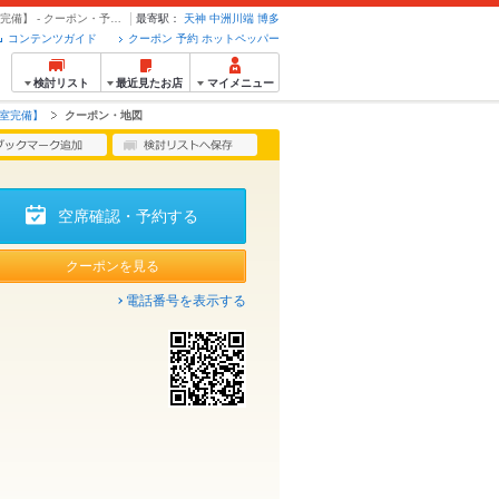
クーポン・地図 | レモンサワーと焼肉食べ放題 サカバカンビ 博多店 【個室完備】 - クーポン・予約のホットペッパーグルメ
最寄駅：
天神
中洲川端
博多
コンテンツガイド
クーポン 予約 ホットペッパー
検討リスト
最近見たお店
マイメニュー
個室完備】
クーポン・地図
空席確認・予約する
クーポンを見る
電話番号を表示する