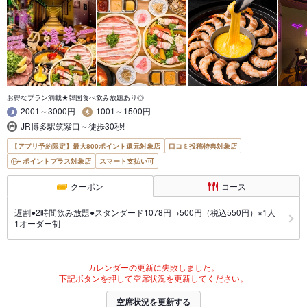
お得なプラン満載★韓国食べ飲み放題あり◎
2001～3000円
1001～1500円
JR博多駅筑紫口～徒歩30秒!
【アプリ予約限定】最大800ポイント還元対象店
口コミ投稿特典対象店
ポイントプラス対象店
スマート支払い可
クーポン
コース
遅割●2時間飲み放題●スタンダード1078円→500円（税込550円）※1人
1オーダー制
カレンダーの更新に失敗しました。
下記ボタンを押して空席状況を更新してください。
空席状況を更新する