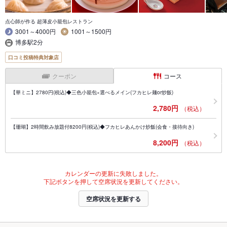
点心師が作る 超薄皮小籠包レストラン
3001～4000円
1001～1500円
博多駅2分
口コミ投稿特典対象店
クーポン
コース
【華ミニ】2780円(税込)◆三色小籠包×選べるメイン(フカヒレ麺or炒飯)
2,780円
（税込）
【珊瑚】2時間飲み放題付8200円(税込)◆フカヒレあんかけ炒飯(会食・接待向き)
8,200円
（税込）
カレンダーの更新に失敗しました。
下記ボタンを押して空席状況を更新してください。
空席状況を更新する