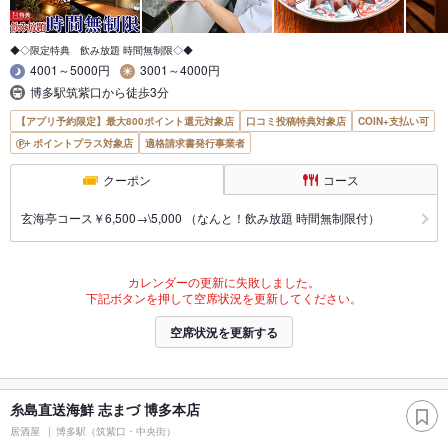
◆◇限定特典 飲み放題 時間無制限◇◆
4001～5000円
3001～4000円
博多駅筑紫口から徒歩3分
【アプリ予約限定】最大800ポイント還元対象店
口コミ投稿特典対象店
COIN+支払い可
ポイントプラス対象店
適格請求書発行事業者
クーポン
コース
玄海亭コース￥6,500→\5,000 （なんと！飲み放題 時間無制限付）
カレンダーの更新に失敗しました。
下記ボタンを押して空席状況を更新してください。
空席状況を更新する
糸島直送海鮮 志まづ 博多本店
居酒屋
博多駅（筑紫口・中央街）