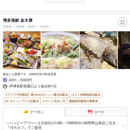
博多海鮮 金木犀
居酒屋
博多駅（筑紫口・中央街）
宴会にも最適です。25時(午前1時)迄営業
4001～5000円
JR博多駅筑紫口より徒歩約1分
【アプリ予約限定】最大800ポイント還元対象店
口コミ投稿特典対象店
ポイントプラス対象店
スマート支払い可
適格請求書発行事業者
クーポン
コース
＜ハッピーアワー＞土日祝日の13時～15時59分の時間帯は単品ご注文
『10％オフ』でご提供