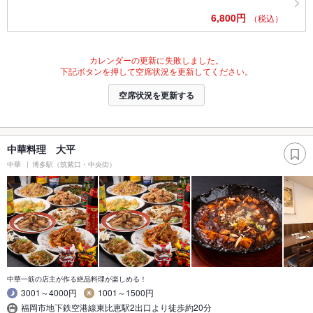
6,800円
（税込）
カレンダーの更新に失敗しました。
下記ボタンを押して空席状況を更新してください。
空席状況を更新する
中華料理 大平
中華
博多駅（筑紫口・中央街）
中華一筋の店主が作る絶品料理が楽しめる！
3001～4000円
1001～1500円
福岡市地下鉄空港線東比恵駅2出口より徒歩約20分