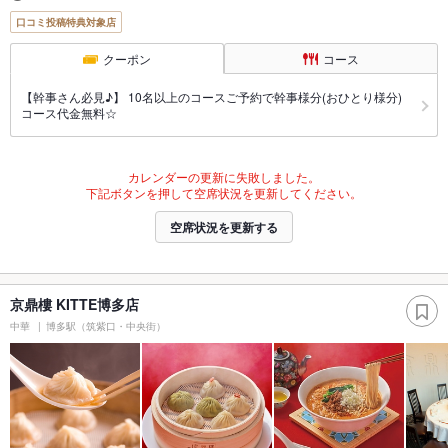
口コミ投稿特典対象店
クーポン
コース
【幹事さん必見♪】 10名以上のコースご予約で幹事様分(おひとり様分)
コース代金無料☆
カレンダーの更新に失敗しました。
下記ボタンを押して空席状況を更新してください。
空席状況を更新する
京鼎樓 KITTE博多店
中華
博多駅（筑紫口・中央街）