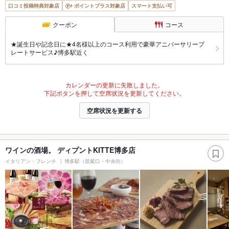
口コミ投稿特典対象店
ポイントプラス対象店
スマート支払い可
クーポン
コース
★誕生日や記念日に★4名様以上のコース利用で豪華アニバーサリープ
レートサービス♪博多駅近く
カレンダーの更新に失敗しました。
下記ボタンを押して空席状況を更新してください。
空席状況を更新する
ワインの酒場。 ディプントKITTE博多店
イタリアン・フレンチ
博多駅（筑紫口・中央街）