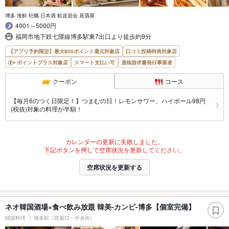
博多 海鮮 牡蠣 日本酒 歓送迎会 居酒屋
4001～5000円
福岡市地下鉄七隈線博多駅東7出口より徒歩約9分
【アプリ予約限定】最大800ポイント還元対象店
口コミ投稿特典対象店
ポイントプラス対象店
スマート支払い可
適格請求書発行事業者
クーポン
コース
【毎月6のつく日限定！】つまむの日！レモンサワー、ハイボール98円
(税抜)対象の料理が半額！
カレンダーの更新に失敗しました。
下記ボタンを押して空席状況を更新してください。
空席状況を更新する
ネオ韓国酒場×食べ飲み放題 韓美-カンビ-博多【個室完備】
韓国料理
博多駅（筑紫口・中央街）