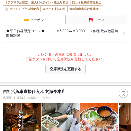
【アプリ予約限定】最大800ポイント還元対象店
口コミ投稿特典対象店
ポイントプラス対象店
スマート支払い可
適格請求書発行事業者
クーポン
コース
◆平日お昼限定コース◆ ￥5,000→￥3,980 （各種 飲み放題時
間無制限）
カレンダーの更新に失敗しました。
下記ボタンを押して空席状況を更新してください。
空席状況を更新する
自社活魚車直接仕入れ 玄海亭本店
居酒屋
博多駅（筑紫口・中央街）