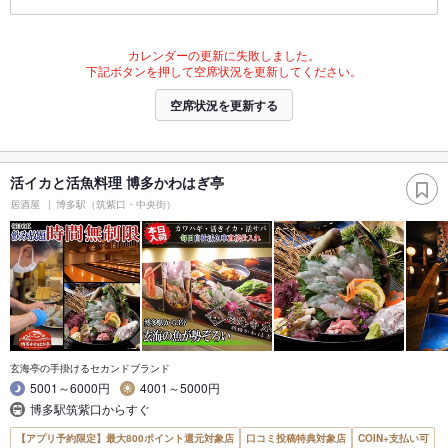
カレンダーの更新に失敗しました。
下記ボタンを押して空席状況を更新してください。
空席状況を更新する
活イカと活魚料理 博多かわはぎ亭
居酒屋
博多駅（筑紫口・中央街）
玄海亭の手掛けるセカンドブランド
5001～6000円
4001～5000円
博多駅筑紫口からすぐ
【アプリ予約限定】最大800ポイント還元対象店
口コミ投稿特典対象店
COIN+支払い可