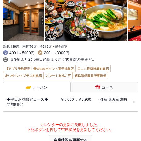
新館/136席 本館/76席 全212席・完全個室
4001～5000円
2001～3000円
博多駅より2分/毎日糸島より届く玄界灘の幸をど…
【アプリ予約限定】最大800ポイント還元対象店
口コミ投稿特典対象店
ポイントプラス対象店
スマート支払い可
適格請求書発行事業者
クーポン
コース
◆平日お昼限定コース◆ ￥5,000→￥3,980 （各種 飲み放題時
間無制限）
カレンダーの更新に失敗しました。
下記ボタンを押して空席状況を更新してください。
空席状況を更新する