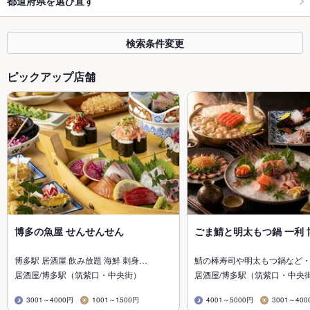
都道府県を選び直す
検索条件変更
ピックアップ店舗
博多の魚屋 せんせんせん
ごま鯖と明太もつ鍋 一利 
博多駅 居酒屋 飲み放題 海鮮 刺身…
鯖の棒寿司や明太もつ鍋など
居酒屋/博多駅（筑紫口・中央街）
居酒屋/博多駅（筑紫口・中央
3001～4000円
1001～1500円
4001～5000円
3001～400