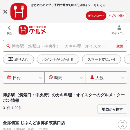
はじめてのアプリ予約で最大
1,000円分ポイントもらえる
ダウンロード
アプリで開く
戻る
マイメニュー
博多駅（筑紫口・中央街） カキ料理・オイスター
変更
絞り込む
ポイントがつかえる
スマート支払い可
日付
時間
人数
博多駅（筑紫口・中央街）のカキ料理・オイスターのグルメ・クー
ポン情報
31件 1-20件
地図から探す
全席個室 じぶんどき博多筑紫口店
居酒屋
博多駅（筑紫口・中央街）