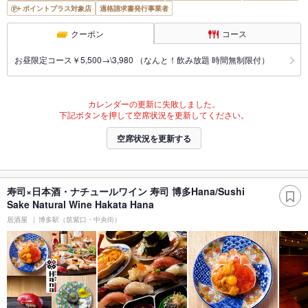
ポイントプラス対象店
適格請求書発行事業者
クーポン
コース
お昼限定コース￥5,500→\3,980 （なんと！飲み放題 時間無制限付）
カレンダーの更新に失敗しました。
下記ボタンを押して空席状況を更新してください。
空席状況を更新する
寿司×日本酒・ナチュールワイン 寿司 博多Hana/Sushi
Sake Natural Wine Hakata Hana
居酒屋
博多駅（筑紫口・中央街）