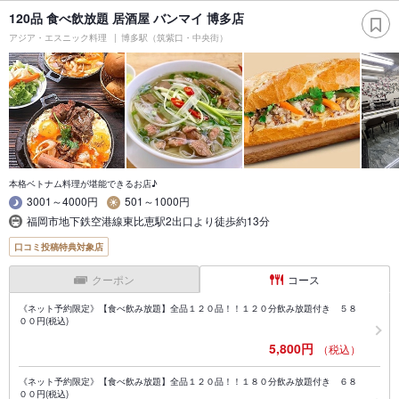
120品 食べ飲放題 居酒屋 バンマイ 博多店
アジア・エスニック料理
博多駅（筑紫口・中央街）
本格ベトナム料理が堪能できるお店♪
3001～4000円
501～1000円
福岡市地下鉄空港線東比恵駅2出口より徒歩約13分
口コミ投稿特典対象店
クーポン
コース
《ネット予約限定》【食べ飲み放題】全品１２０品！！１２０分飲み放題付き ５８
００円(税込)
5,800円
（税込）
《ネット予約限定》【食べ飲み放題】全品１２０品！！１８０分飲み放題付き ６８
００円(税込)