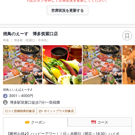
空席状況を更新する
焼鳥のえーす 博多筑紫口店
和食
博多駅（筑紫口・中央街）
焼鳥といえばえーす♪
3001～4000円
博多駅筑紫口徒歩7分!一双様隣
口コミ投稿特典対象店
ポイントプラス対象店
クーポン
コース
【断然お得♪】ハッピーアワー！！日～木曜日（開店～18:30）ハイボ