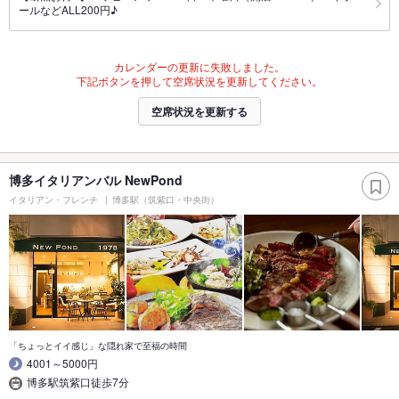
ールなどALL200円♪
カレンダーの更新に失敗しました。
下記ボタンを押して空席状況を更新してください。
空席状況を更新する
博多イタリアンバル NewPond
イタリアン・フレンチ
博多駅（筑紫口・中央街）
「ちょっとイイ感じ」な隠れ家で至福の時間
4001～5000円
博多駅筑紫口徒歩7分