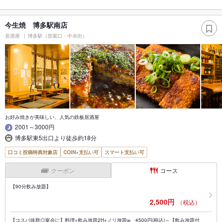
今生焼 博多駅南店
居酒屋
博多駅（筑紫口・中央街）
お好み焼きが美味しい、人気の鉄板居酒屋
2001～3000円
博多駅東5出口より徒歩約18分
口コミ投稿特典対象店
COIN+支払い可
スマート支払い可
クーポン
コース
【90分飲み放題】
2,500円
（税込）
【コスパ抜群◎宴会に】料理+飲み放題2H+ノリ放題∞ 4500円(税込)～【飲み放題付