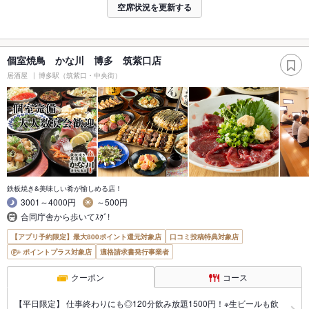
空席状況を更新する
個室焼鳥 かな川 博多 筑紫口店
居酒屋
博多駅（筑紫口・中央街）
鉄板焼き&美味しい肴が愉しめる店！
3001～4000円
～500円
合同庁舎から歩いてｽｸﾞ!
【アプリ予約限定】最大800ポイント還元対象店
口コミ投稿特典対象店
ポイントプラス対象店
適格請求書発行事業者
クーポン
コース
【平日限定】 仕事終わりにも◎120分飲み放題1500円！※生ビールも飲