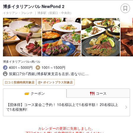
博多イタリアンバル NewPond 2
イタリアン・フレンチ
博多駅（筑紫口・中央街）
博多イタリアンバル×肉バル
4001～5000円
1001～1500円
筑紫口7分/｢西銀｣博多駅東支店を左折､道なりに…
口コミ投稿特典対象店
ポイントプラス対象店
クーポン
コース
【団体得】コース宴会ご予約！ 10名様以上で1名様半額！ 20名様以上
で1名様無料!
カレンダーの更新に失敗しました。
下記ボタンを押して空席状況を更新してください。