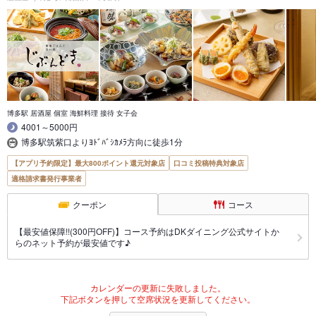
博多駅 居酒屋 個室 海鮮料理 接待 女子会
4001～5000円
博多駅筑紫口よりﾖﾄﾞﾊﾞｼｶﾒﾗ方向に徒歩1分
【アプリ予約限定】最大800ポイント還元対象店
口コミ投稿特典対象店
適格請求書発行事業者
クーポン
コース
【最安値保障!!(300円OFF)】コース予約はDKダイニング公式サイトか
らのネット予約が最安値です♪
カレンダーの更新に失敗しました。
下記ボタンを押して空席状況を更新してください。