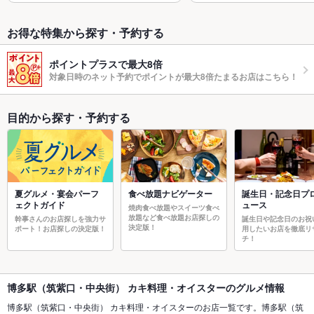
お得な特集から探す・予約する
ポイントプラスで最大8倍
対象日時のネット予約でポイントが最大8倍たまるお店はこちら！
目的から探す・予約する
夏グルメ・宴会パーフ
食べ放題ナビゲーター
誕生日・記念日プ
ェクトガイド
ュース
焼肉食べ放題やスイーツ食べ
放題など食べ放題お店探しの
幹事さんのお店探しを強力サ
誕生日や記念日のお祝
決定版！
ポート！お店探しの決定版！
用したいお店を徹底リ
チ！
博多駅（筑紫口・中央街） カキ料理・オイスターのグルメ情報
博多駅（筑紫口・中央街） カキ料理・オイスターのお店一覧です。博多駅（筑