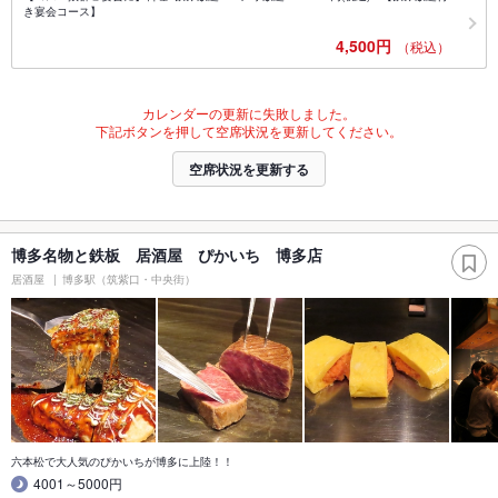
き宴会コース】
4,500円
（税込）
カレンダーの更新に失敗しました。
下記ボタンを押して空席状況を更新してください。
空席状況を更新する
博多名物と鉄板 居酒屋 ぴかいち 博多店
居酒屋
博多駅（筑紫口・中央街）
六本松で大人気のぴかいちが博多に上陸！！
4001～5000円