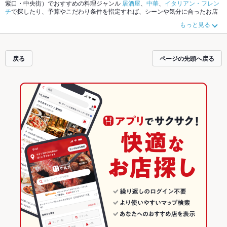
紫口・中央街）でおすすめの料理ジャンル
居酒屋
、
中華
、
イタリアン・フレン
チ
で探したり、予算やこだわり条件を指定すれば、シーンや気分に合ったお店
がサクサク探せます。ご希望に合ったお店が見つからなかったら、近隣のエリ
もっと見る
ア
博多駅（博多口）
、
博多駅（筑紫口・中央街）
、
キャナルシティ・周辺エリ
ア
もチェックしてみてください。ホットペッパーグルメなら、お得なクーポン
はもちろん、こだわりメニュー
からあげ
、
お茶漬け
、
馬刺し
や季節のおすすめ
料理など、お店の最新情報をご紹介しているので安心！24時間使える簡単便利
戻る
ページの先頭へ戻る
なネット予約が使えるお店も拡大中です。友達どうしの飲み会にも、会社の宴
会にも、デートやパーティーにもお得に便利にホットペッパーグルメをご利用
ください。