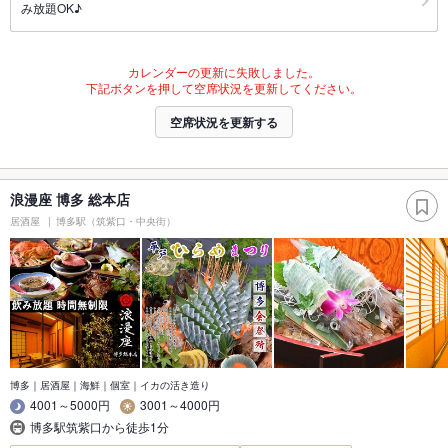
み放題OK♪
カレンダーの更新に失敗しました。
下記ボタンを押して空席状況を更新してください。
空席状況を更新する
浪漫座 博多 総本店
居酒屋
博多駅（筑紫口・中央街）
博多｜居酒屋｜海鮮｜個室｜イカの活き造り
4001～5000円
3001～4000円
博多駅筑紫口から徒歩1分