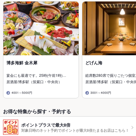
博多海鮮 金木犀
どげん海
宴会にも最適です。25時(午前1時)…
総席数280席で掘りごたつ個
居酒屋/博多駅（筑紫口・中央街）
居酒屋/博多駅（筑紫口・中央
4001～5000円
3001～4000円
お得な特集から探す・予約する
ポイントプラスで最大8倍
対象日時のネット予約でポイントが最大8倍たまるお店はこちら！