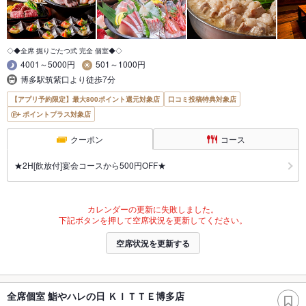
◇◆全席 掘りごたつ式 完全 個室◆◇
4001～5000円
501～1000円
博多駅筑紫口より徒歩7分
【アプリ予約限定】最大800ポイント還元対象店
口コミ投稿特典対象店
ポイントプラス対象店
クーポン
コース
★2H[飲放付]宴会コースから500円OFF★
カレンダーの更新に失敗しました。
下記ボタンを押して空席状況を更新してください。
空席状況を更新する
全席個室 鮨やハレの日 ＫＩＴＴＥ博多店