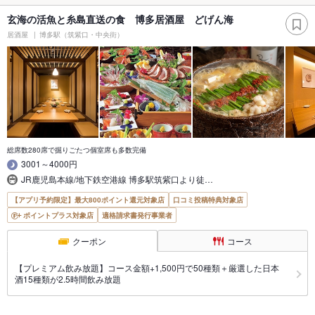
玄海の活魚と糸島直送の食 博多居酒屋 どげん海
居酒屋
博多駅（筑紫口・中央街）
総席数280席で掘りごたつ個室席も多数完備
3001～4000円
JR鹿児島本線/地下鉄空港線 博多駅筑紫口より徒…
【アプリ予約限定】最大800ポイント還元対象店
口コミ投稿特典対象店
ポイントプラス対象店
適格請求書発行事業者
クーポン
コース
【プレミアム飲み放題】コース金額+1,500円で50種類＋厳選した日本
酒15種類が2.5時間飲み放題