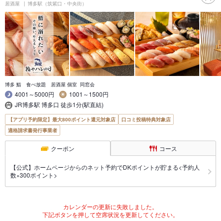
居酒屋
博多駅（筑紫口・中央街）
博多 鮨 食べ放題 居酒屋 個室 同窓会
4001～5000円
1001～1500円
JR博多駅 博多口 徒歩1分(駅直結)
【アプリ予約限定】最大800ポイント還元対象店
口コミ投稿特典対象店
適格請求書発行事業者
クーポン
コース
【公式】ホームページからのネット予約でDKポイントが貯まる<予約人
数×300ポイント>
カレンダーの更新に失敗しました。
下記ボタンを押して空席状況を更新してください。