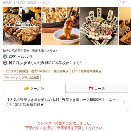
居酒屋
博多駅（筑紫口・中央街）
餃子と焼き鳥が名物 博多名物もあります
2001～3000円
博多口 人参通りの公務員ﾋﾞｼﾞﾈｽ学校からすぐ!!
【アプリ予約限定】最大800ポイント還元対象店
口コミ投稿特典対象店
ポイントプラス対象店
クーポン
コース
【人気の野菜まき串が愉しめる♪】 野菜まき串コース5500円！！ゆっ
たり120分飲み放題付★
カレンダーの更新に失敗しました。
下記ボタンを押して空席状況を更新してください。