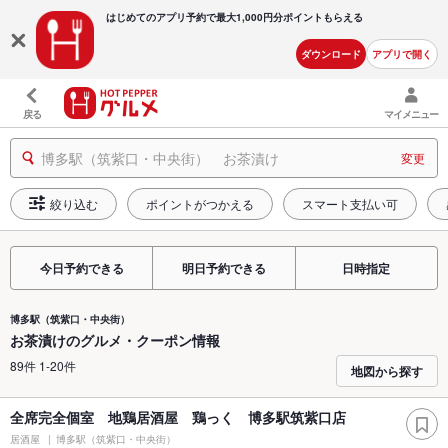
はじめてのアプリ予約で最大
1,000円分ポイントもらえる
ダウンロード
アプリで開く
戻る
マイメニュー
博多駅（筑紫口・中央街） お茶漬け
変更
絞り込む
ポイントがつかえる
スマート支払い可
今日予約できる
明日予約できる
日時指定
博多駅（筑紫口・中央街）
お茶漬けのグルメ・クーポン情報
89件 1-20件
地図から探す
全席完全個室 地鶏居酒屋 鶏っく 博多駅筑紫口店
居酒屋
博多駅（筑紫口・中央街）