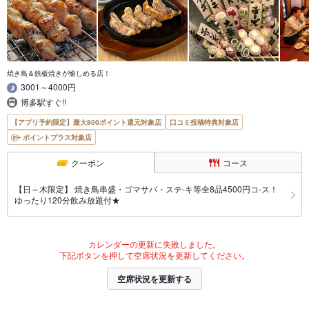
焼き鳥＆鉄板焼きが愉しめる店！
3001～4000円
博多駅すぐ!!
【アプリ予約限定】最大800ポイント還元対象店
口コミ投稿特典対象店
ポイントプラス対象店
クーポン
コース
【日～木限定】 焼き鳥串盛・ゴマサバ・ステ-キ等全8品4500円コ-ス！
ゆったり120分飲み放題付★
カレンダーの更新に失敗しました。
下記ボタンを押して空席状況を更新してください。
空席状況を更新する