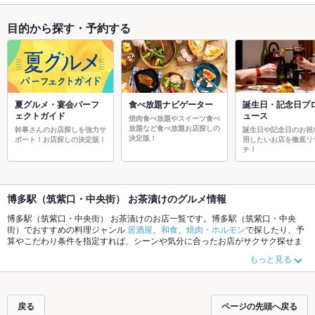
目的から探す・予約する
夏グルメ・宴会パーフ
食べ放題ナビゲーター
誕生日・記念日プ
ェクトガイド
ュース
焼肉食べ放題やスイーツ食べ
放題など食べ放題お店探しの
幹事さんのお店探しを強力サ
誕生日や記念日のお祝
決定版！
ポート！お店探しの決定版！
用したいお店を徹底リ
チ！
博多駅（筑紫口・中央街） お茶漬けのグルメ情報
博多駅（筑紫口・中央街） お茶漬けのお店一覧です。博多駅（筑紫口・中央
街）でおすすめの料理ジャンル
居酒屋
、
和食
、
焼肉・ホルモン
で探したり、予
算やこだわり条件を指定すれば、シーンや気分に合ったお店がサクサク探せま
す。ご希望に合ったお店が見つからなかったら、近隣のエリア
博多駅（筑紫
もっと見る
口・中央街）
、
博多駅（博多口）
、
住吉・美野島
もチェックしてみてくださ
い。ホットペッパーグルメなら、お得なクーポンはもちろん、こだわりメニュ
ー
からあげ
、
馬刺し
、
エビ料理
や季節のおすすめ料理など、お店の最新情報を
ご紹介しているので安心！24時間使える簡単便利なネット予約が使えるお店も
戻る
ページの先頭へ戻る
拡大中です。友達どうしの飲み会にも、会社の宴会にも、デートやパーティー