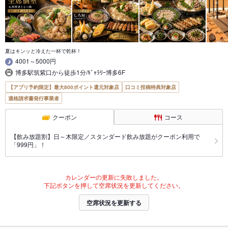
夏はキンッと冷えた一杯で乾杯！
4001～5000円
博多駅筑紫口から徒歩1分/ｷﾞｬﾗﾘｰ博多6F
【アプリ予約限定】最大800ポイント還元対象店
口コミ投稿特典対象店
適格請求書発行事業者
クーポン
コース
【飲み放題割】日～木限定／スタンダード飲み放題がクーポン利用で
「999円」！
カレンダーの更新に失敗しました。
下記ボタンを押して空席状況を更新してください。
空席状況を更新する