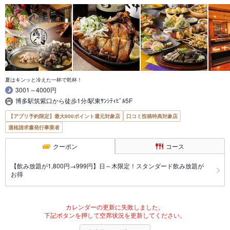
夏はキンッと冷えた一杯で乾杯！
3001～4000円
博多駅筑紫口から徒歩1分/駅東ｻﾝｼﾃｨﾋﾞﾙ5F
【アプリ予約限定】最大800ポイント還元対象店
口コミ投稿特典対象店
適格請求書発行事業者
クーポン
コース
【飲み放題が1,800円→999円】日～木限定！スタンダード飲み放題が
お得
カレンダーの更新に失敗しました。
下記ボタンを押して空席状況を更新してください。