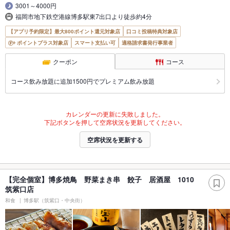
3001～4000円
福岡市地下鉄空港線博多駅東7出口より徒歩約4分
【アプリ予約限定】最大800ポイント還元対象店
口コミ投稿特典対象店
ポイントプラス対象店
スマート支払い可
適格請求書発行事業者
クーポン
コース
コース飲み放題に追加1500円でプレミアム飲み放題
カレンダーの更新に失敗しました。
下記ボタンを押して空席状況を更新してください。
空席状況を更新する
【完全個室】博多焼鳥 野菜まき串 餃子 居酒屋 1010
筑紫口店
和食
博多駅（筑紫口・中央街）