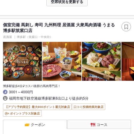
空席状況を更新する
個室完備 馬刺し 寿司 九州料理 居酒屋 大衆馬肉酒場 うまる
博多駅筑紫口店
居酒屋
博多駅（筑紫口・中央街）
博多駅徒歩4分♪コスパ抜群の馬肉専門店！
3001～4000円
福岡市地下鉄空港線博多駅東6出口より徒歩約5分
【アプリ予約限定】最大800ポイント還元対象店
口コミ投稿特典対象店
ポイントプラス対象店
クーポン
コース