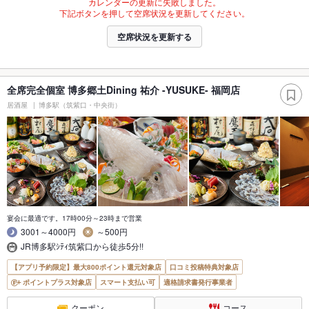
カレンダーの更新に失敗しました。
下記ボタンを押して空席状況を更新してください。
空席状況を更新する
全席完全個室 博多郷土Dining 祐介 -YUSUKE- 福岡店
居酒屋
博多駅（筑紫口・中央街）
宴会に最適です。17時00分～23時まで営業
3001～4000円
～500円
JR博多駅ｼﾃｨ筑紫口から徒歩5分!!
【アプリ予約限定】最大800ポイント還元対象店
口コミ投稿特典対象店
ポイントプラス対象店
スマート支払い可
適格請求書発行事業者
クーポン
コース