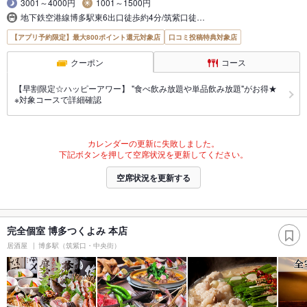
3001～4000円
1001～1500円
地下鉄空港線博多駅東6出口徒歩約4分/筑紫口徒…
【アプリ予約限定】最大800ポイント還元対象店
口コミ投稿特典対象店
クーポン
コース
【早割限定☆ハッピーアワー】 "食べ飲み放題や単品飲み放題"がお得★
※対象コースで詳細確認
カレンダーの更新に失敗しました。
下記ボタンを押して空席状況を更新してください。
空席状況を更新する
完全個室 博多つくよみ 本店
居酒屋
博多駅（筑紫口・中央街）