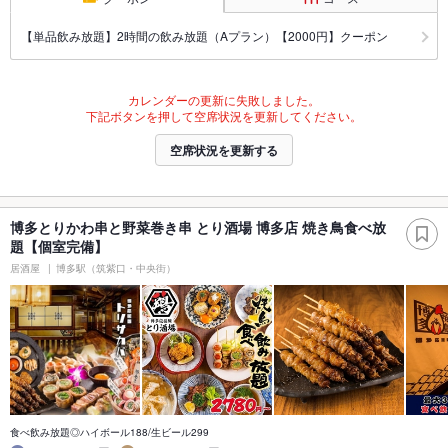
【単品飲み放題】2時間の飲み放題（Aプラン）【2000円】クーポン
カレンダーの更新に失敗しました。
下記ボタンを押して空席状況を更新してください。
空席状況を更新する
博多とりかわ串と野菜巻き串 とり酒場 博多店 焼き鳥食べ放
題【個室完備】
居酒屋
博多駅（筑紫口・中央街）
食べ飲み放題◎ハイボール188/生ビール299