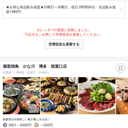
★お得な単品飲み放題★日曜日～木曜日、祝日 2時間30分 全品飲み放
題1980円
カレンダーの更新に失敗しました。
下記ボタンを押して空席状況を更新してください。
空席状況を更新する
個室焼鳥 かな川 博多 筑紫口店
居酒屋
博多駅（筑紫口・中央街）
鉄板焼き&美味しい肴が愉しめる店！
3001～4000円
～500円