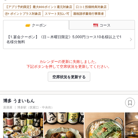
【アプリ予約限定】最大800ポイント還元対象店
口コミ投稿特典対象店
ポイントプラス対象店
スマート支払い可
適格請求書発行事業者
クーポン
コース
【1.宴会クーポン】《日～木曜日限定》5,000円コース10名様以上で1
名様分無料
カレンダーの更新に失敗しました。
下記ボタンを押して空席状況を更新してください。
空席状況を更新する
博多 うまいもん
居酒屋
博多駅（筑紫口・中央街）