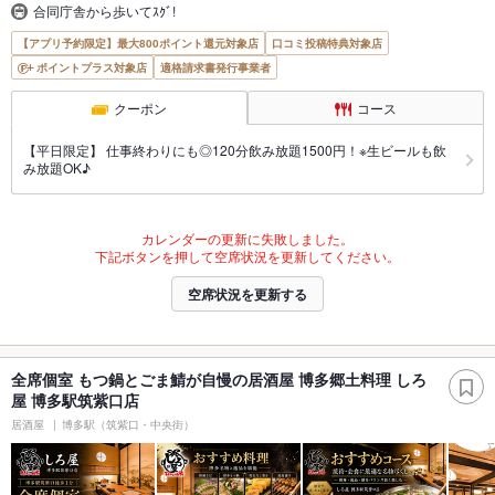
合同庁舎から歩いてｽｸﾞ!
【アプリ予約限定】最大800ポイント還元対象店
口コミ投稿特典対象店
ポイントプラス対象店
適格請求書発行事業者
クーポン
コース
【平日限定】 仕事終わりにも◎120分飲み放題1500円！※生ビールも飲
み放題OK♪
カレンダーの更新に失敗しました。
下記ボタンを押して空席状況を更新してください。
空席状況を更新する
全席個室 もつ鍋とごま鯖が自慢の居酒屋 博多郷土料理 しろ
屋 博多駅筑紫口店
居酒屋
博多駅（筑紫口・中央街）