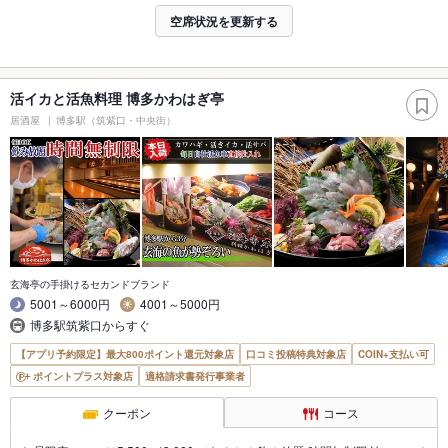
空席状況を更新する
活イカと活魚料理 博多かわはぎ亭
居酒屋
博多駅（筑紫口・中央街）
玄海亭の手掛けるセカンドブランド
5001～6000円
4001～5000円
博多駅筑紫口からすぐ
【アプリ予約限定】最大800ポイント還元対象店
口コミ投稿特典対象店
COIN+支払い可
ポイントプラス対象店
適格請求書発行事業者
クーポン
コース