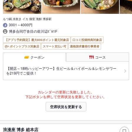
もつ鍋 水炊き イカ 個室 海鮮 博多駅
3001～4000円
博多合同庁舎目の前川辺ﾋﾞﾙ1F
【アプリ予約限定】最大800ポイント還元対象店
口コミ投稿特典対象店
ポイントプラス対象店
スマート支払い可
適格請求書発行事業者
クーポン
コース
【開店～18時ハッピーアワー】生ビール＆ハイボール＆レモンサワー
を219円でご提供！
カレンダーの更新に失敗しました。
下記ボタンを押して空席状況を更新してください。
空席状況を更新する
浪漫座 博多 総本店