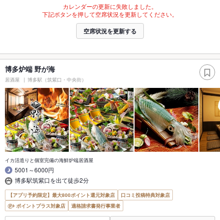
カレンダーの更新に失敗しました。
下記ボタンを押して空席状況を更新してください。
空席状況を更新する
博多炉端 野が海
居酒屋
博多駅（筑紫口・中央街）
イカ活造りと個室完備の海鮮炉端居酒屋
5001～6000円
博多駅筑紫口を出て徒歩2分
【アプリ予約限定】最大800ポイント還元対象店
口コミ投稿特典対象店
ポイントプラス対象店
適格請求書発行事業者