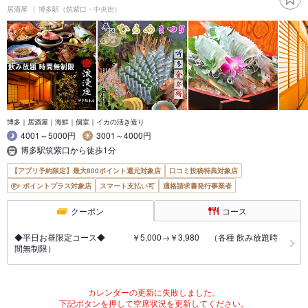
居酒屋
博多駅（筑紫口・中央街）
博多｜居酒屋｜海鮮｜個室｜イカの活き造り
4001～5000円
3001～4000円
博多駅筑紫口から徒歩1分
【アプリ予約限定】最大800ポイント還元対象店
口コミ投稿特典対象店
ポイントプラス対象店
スマート支払い可
適格請求書発行事業者
クーポン
コース
◆平日お昼限定コース◆ ￥5,000→￥3,980 （各種 飲み放題時
間無制限）
カレンダーの更新に失敗しました。
下記ボタンを押して空席状況を更新してください。