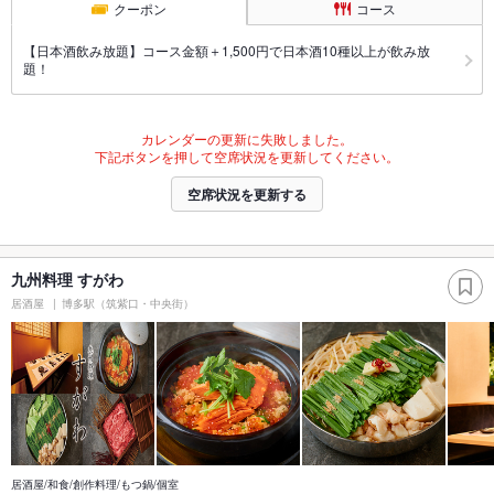
クーポン
コース
【日本酒飲み放題】コース金額＋1,500円で日本酒10種以上が飲み放
題！
カレンダーの更新に失敗しました。
下記ボタンを押して空席状況を更新してください。
空席状況を更新する
九州料理 すがわ
居酒屋
博多駅（筑紫口・中央街）
居酒屋/和食/創作料理/もつ鍋/個室