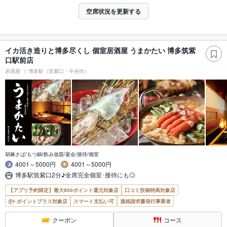
空席状況を更新する
イカ活き造りと博多尽くし 個室居酒屋 うまかたい 博多筑紫
口駅前店
居酒屋
博多駅（筑紫口・中央街）
胡麻さば/もつ鍋/飲み放題/宴会/接待/個室
4001～5000円
4001～5000円
博多駅筑紫口2分♪全席完全個室･接待にも◎
【アプリ予約限定】最大800ポイント還元対象店
口コミ投稿特典対象店
ポイントプラス対象店
スマート支払い可
適格請求書発行事業者
クーポン
コース