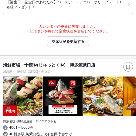
【誕生日・記念日のあなたへ】バースデー・アニバーサリープレート1
名様プレゼント！
カレンダーの更新に失敗しました。
下記ボタンを押して空席状況を更新してください。
空席状況を更新する
海鮮市場 十徳や(じゅっとくや) 博多筑紫口店
居酒屋
博多駅（筑紫口・中央街）
博多名物×海鮮居酒屋 テイクアウトも
4001～5000円
JR博多駅 筑紫口徒歩3分/合同庁舎すぐ