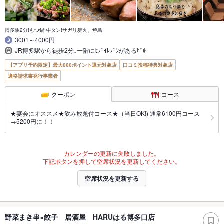
博多駅2分!もつ鍋!牛タン!サガリ炭火、焼鳥
3001～4000円
JR博多駅から徒歩2分｡一階にｾﾌﾞｲﾚﾌﾞﾝがあるﾋﾞﾙ
【アプリ予約限定】最大800ポイント還元対象店
口コミ投稿特典対象店
適格請求書発行事業者
クーポン
コース
★宴会にオススメ★飲み放題付コース★（当日OK!) 通常6100円コース
→5200円に！！
カレンダーの更新に失敗しました。
下記ボタンを押して空席状況を更新してください。
空席状況を更新する
野菜まき串×餃子 居酒屋 HARUはる博多口店