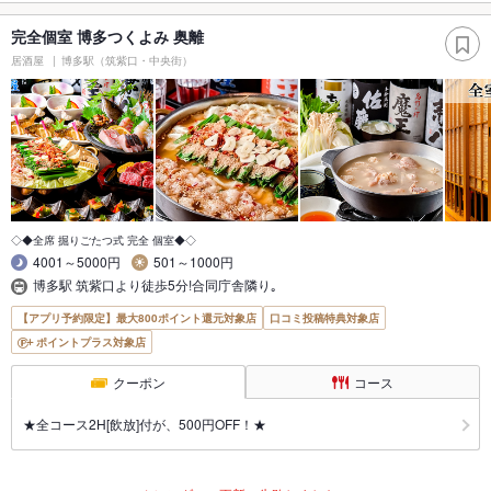
完全個室 博多つくよみ 奥離
居酒屋
博多駅（筑紫口・中央街）
◇◆全席 掘りごたつ式 完全 個室◆◇
4001～5000円
501～1000円
博多駅 筑紫口より徒歩5分!合同庁舎隣り｡
【アプリ予約限定】最大800ポイント還元対象店
口コミ投稿特典対象店
ポイントプラス対象店
クーポン
コース
★全コース2H[飲放]付が、500円OFF！★