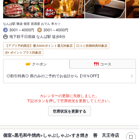
なんば駅 難波 個室 居酒屋 おでん 串カツ
3001～4000円
3001～4000円
地下鉄千日前線 なんば駅 徒歩6分
【アプリ予約限定】最大800ポイント還元対象店
口コミ投稿特典対象店
ポイントプラス対象店
クーポン
コース
◎割引特典◎ 席のみのご予約でお会計から【10％OFF】
カレンダーの更新に失敗しました。
下記ボタンを押して空席状況を更新してください。
空席状況を更新する
個室×黒毛和牛焼肉×しゃぶしゃぶ×すき焼き 善 天王寺店