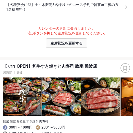
【各種宴会に◎】土～木限定8名様以上のコース予約で幹事or主賓の方
1名様無料！
カレンダーの更新に失敗しました。
下記ボタンを押して空席状況を更新してください。
空席状況を更新する
【7/11 OPEN】和牛すき焼きと肉寿司 政宗 難波店
居酒屋
難波
難波 個室 居酒屋 すき焼き 肉寿司
3001～4000円
2001～3000円