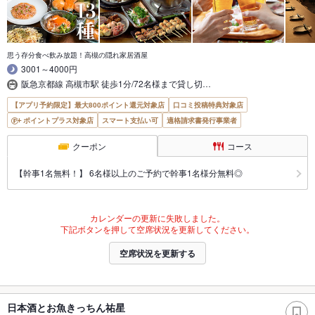
思う存分食べ飲み放題！高槻の隠れ家居酒屋
3001～4000円
阪急京都線 高槻市駅 徒歩1分/72名様まで貸し切…
【アプリ予約限定】最大800ポイント還元対象店
口コミ投稿特典対象店
ポイントプラス対象店
スマート支払い可
適格請求書発行事業者
クーポン
コース
【幹事1名無料！】 6名様以上のご予約で幹事1名様分無料◎
カレンダーの更新に失敗しました。
下記ボタンを押して空席状況を更新してください。
空席状況を更新する
日本酒とお魚きっちん祐星