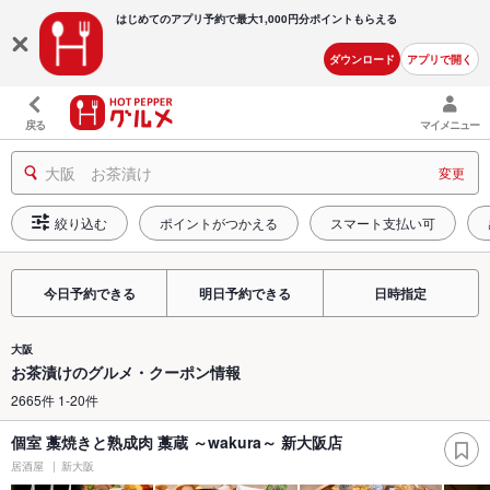
はじめてのアプリ予約で最大
1,000円分ポイントもらえる
ダウンロード
アプリで開く
戻る
マイメニュー
大阪 お茶漬け
変更
絞り込む
ポイントがつかえる
スマート支払い可
今日予約できる
明日予約できる
日時指定
大阪
お茶漬けのグルメ・クーポン情報
2665件 1-20件
個室 藁焼きと熟成肉 藁蔵 ～wakura～ 新大阪店
居酒屋
新大阪