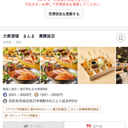
下記ボタンを押して空席状況を更新してください。
空席状況を更新する
大衆酒場 まんま 裏難波店
居酒屋
難波
難波に誕生！毎日寄れる大衆酒場♪
2001～3000円
1501～2000円
近鉄奈良線近鉄日本橋駅4出口より徒歩約2分
【アプリ予約限定】最大800ポイント還元対象店
口コミ投稿特典対象店
ポイントプラス対象店
クーポン
コース