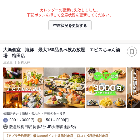
カレンダーの更新に失敗しました。
下記ボタンを押して空席状況を更新してください。
空席状況を更新する
大漁個室 海鮮 最大160品食べ飲み放題 エビスちゃん酒
場 梅田店
居酒屋
お初天神
梅田駅チカ！海鮮・天ぷら・寿司各食べ放題
2001～3000円
1501～2000円
阪急線梅田駅 徒歩3分 JR大阪駅徒歩5分
【アプリ予約限定】最大800ポイント還元対象店
口コミ投稿特典対象店