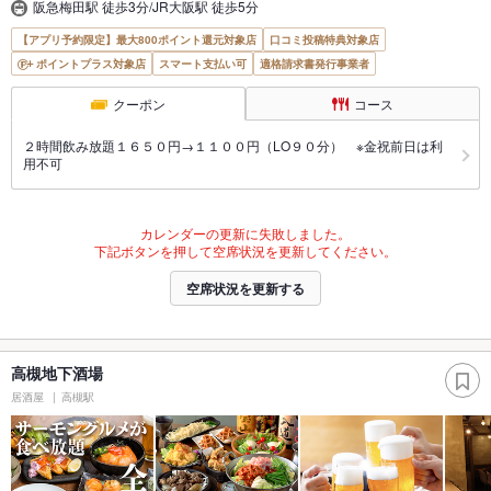
阪急梅田駅 徒歩3分/JR大阪駅 徒歩5分
【アプリ予約限定】最大800ポイント還元対象店
口コミ投稿特典対象店
ポイントプラス対象店
スマート支払い可
適格請求書発行事業者
クーポン
コース
２時間飲み放題１６５０円→１１００円（LO９０分） ※金祝前日は利
用不可
カレンダーの更新に失敗しました。
下記ボタンを押して空席状況を更新してください。
空席状況を更新する
高槻地下酒場
居酒屋
高槻駅