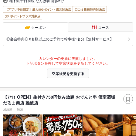
地下鉄千日前線 なんば駅 徒歩6分
【アプリ予約限定】最大800ポイント還元対象店
口コミ投稿特典対象店
ポイントプラス対象店
クーポン
コース
◎宴会特典◎ 8名様以上のご予約で幹事様1名分【無料サービス】
カレンダーの更新に失敗しました。
下記ボタンを押して空席状況を更新してください。
空席状況を更新する
【7/11 OPEN】生付き750円飲み放題 おでんと串 個室酒場
だるま商店 難波店
居酒屋
難波