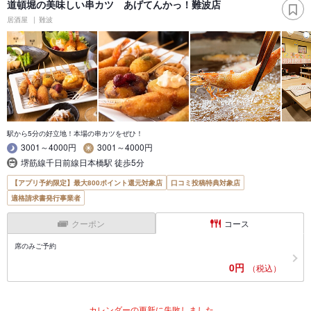
道頓堀の美味しい串カツ あげてんかっ！難波店
居酒屋
難波
駅から5分の好立地！本場の串カツをぜひ！
3001～4000円
3001～4000円
堺筋線千日前線日本橋駅 徒歩5分
【アプリ予約限定】最大800ポイント還元対象店
口コミ投稿特典対象店
適格請求書発行事業者
クーポン
コース
席のみご予約
0円
（税込）
カレンダーの更新に失敗しました。