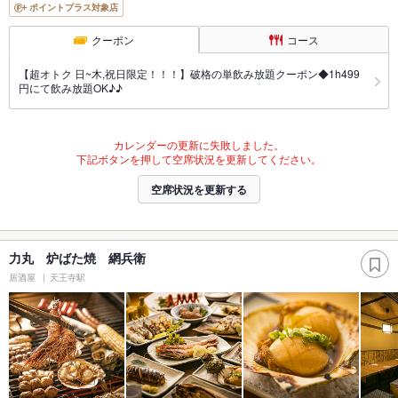
ポイントプラス対象店
クーポン
コース
【超オトク 日~木,祝日限定！！！】破格の単飲み放題クーポン◆1h499
円にて飲み放題OK♪♪
カレンダーの更新に失敗しました。
下記ボタンを押して空席状況を更新してください。
空席状況を更新する
力丸 炉ばた焼 網兵衛
居酒屋
天王寺駅