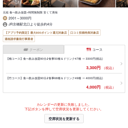
元祖 食べ飲み放題×時間無制限 安くて美味
2001～3000円
JR京橋駅北口より徒歩約4分
【アプリ予約限定】最大800ポイント還元対象店
口コミ投稿特典対象店
適格請求書発行事業者
クーポン
コース
【梅コース】食べ飲み放題90分♪食事50種＆ドリンク47種 ⇒ 3300円(税込)
3,300円
（税込）
【竹コース】食べ飲み放題90分♪食事68種＆ドリンク49種 ⇒ 4000円(税込)
4,000円
（税込）
カレンダーの更新に失敗しました。
下記ボタンを押して空席状況を更新してください。
空席状況を更新する