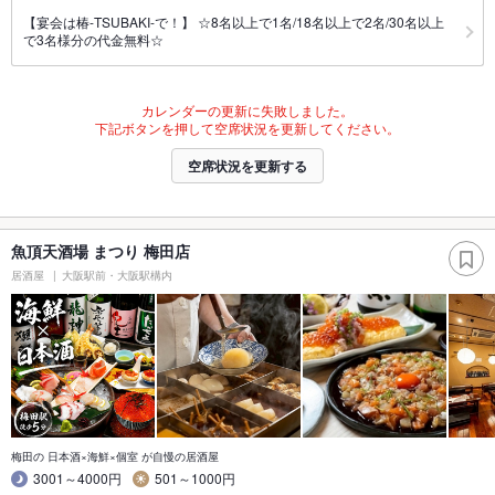
【宴会は椿-TSUBAKI-で！】 ☆8名以上で1名/18名以上で2名/30名以上
で3名様分の代金無料☆
カレンダーの更新に失敗しました。
下記ボタンを押して空席状況を更新してください。
空席状況を更新する
魚頂天酒場 まつり 梅田店
居酒屋
大阪駅前・大阪駅構内
梅田の 日本酒×海鮮×個室 が自慢の居酒屋
3001～4000円
501～1000円