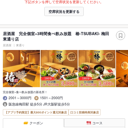
下記ボタンを押して空席状況を更新してください。
空席状況を更新する
居酒屋 完全個室×3時間食べ飲み放題 椿-TSUBAKI- 梅田
東通り店
居酒屋
東通り
完全個室×食べ飲み放題の新名所！
2001～3000円
1501～2000円
阪急線梅田駅 徒歩5分 JR大阪駅徒歩5分
【アプリ予約限定】最大800ポイント還元対象店
口コミ投稿特典対象店
クーポン
コース