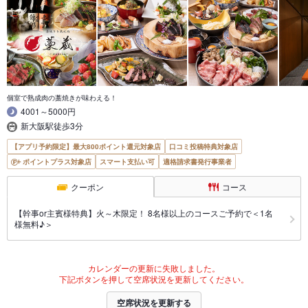
個室で熟成肉の藁焼きが味わえる！
4001～5000円
新大阪駅徒歩3分
【アプリ予約限定】最大800ポイント還元対象店
口コミ投稿特典対象店
ポイントプラス対象店
スマート支払い可
適格請求書発行事業者
クーポン
コース
【幹事or主賓様特典】火～木限定！ 8名様以上のコースご予約で＜1名
様無料♪＞
カレンダーの更新に失敗しました。
下記ボタンを押して空席状況を更新してください。
空席状況を更新する