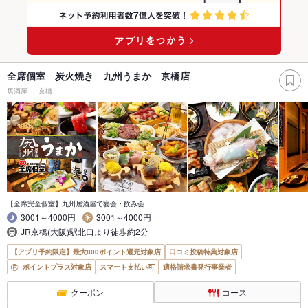
全席個室 炭火焼き 九州うまか 京橋店
居酒屋
京橋
【全席完全個室】九州居酒屋で宴会・飲み会
3001～4000円
3001～4000円
JR京橋(大阪)駅北口より徒歩約2分
【アプリ予約限定】最大800ポイント還元対象店
口コミ投稿特典対象店
ポイントプラス対象店
スマート支払い可
適格請求書発行事業者
クーポン
コース