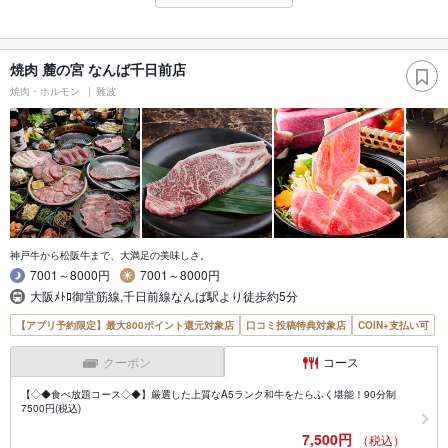
焼肉 麓の宮 なんば千日前店
焼肉・ホルモン
難波
神戸牛から松阪牛まで、大満足の美味しさ。
7001～8000円
7001～8000円
大阪ﾒﾄﾛ御堂筋線,千日前線なんば駅より徒歩約5分
【アプリ予約限定】最大800ポイント還元対象店
口コミ投稿特典対象店
COIN+支払い可
クーポン
コース
【◇◆食べ放題コース◇◆】厳選した上質なA5ランク和牛をたらふく堪能！90分制
7500円(税込)
7,500円
（税込）