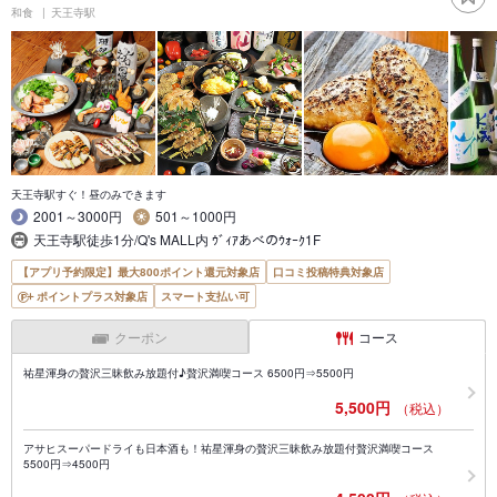
和食
天王寺駅
天王寺駅すぐ！昼のみできます
2001～3000円
501～1000円
天王寺駅徒歩1分/Q's MALL内 ｳﾞｨｱあべのｳｫｰｸ1F
【アプリ予約限定】最大800ポイント還元対象店
口コミ投稿特典対象店
ポイントプラス対象店
スマート支払い可
クーポン
コース
祐星渾身の贅沢三昧飲み放題付♪贅沢満喫コース 6500円⇒5500円
5,500円
（税込）
アサヒスーパードライも日本酒も！祐星渾身の贅沢三昧飲み放題付贅沢満喫コース
5500円⇒4500円