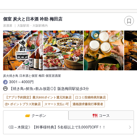
個室 炭火と日本酒 吟助 梅田店
居酒屋
大阪駅前・大阪駅構内
炭火焼き鳥 日本酒と個室 梅田 個室居酒屋
3001～4000円
【焼き鳥×鮮魚×飲み放題◎】阪急梅田駅徒歩3分
【アプリ予約限定】最大800ポイント還元対象店
口コミ投稿特典対象店
ポイントプラス対象店
スマート支払い可
適格請求書発行事業者
クーポン
コース
《日～木限定》【幹事様特典】5名様以上で3,000円OFF！！