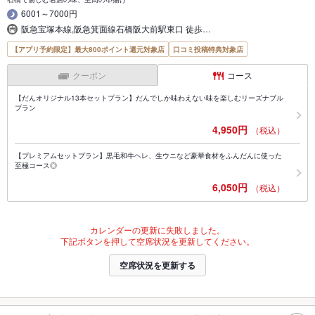
6001～7000円
阪急宝塚本線,阪急箕面線石橋阪大前駅東口 徒歩…
【アプリ予約限定】最大800ポイント還元対象店
口コミ投稿特典対象店
クーポン
コース
【だんオリジナル13本セットプラン】だんでしか味わえない味を楽しむリーズナブル
プラン
4,950円
（税込）
【プレミアムセットプラン】黒毛和牛ヘレ、生ウニなど豪華食材をふんだんに使った
至極コース◎
6,050円
（税込）
カレンダーの更新に失敗しました。
下記ボタンを押して空席状況を更新してください。
空席状況を更新する