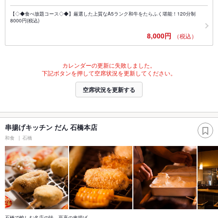
【◇◆食べ放題コース◇◆】厳選した上質なA5ランク和牛をたらふく堪能！120分制
8000円(税込)
8,000円
（税込）
カレンダーの更新に失敗しました。
下記ボタンを押して空席状況を更新してください。
空席状況を更新する
串揚げキッチン だん 石橋本店
和食
石橋
石橋で愉しむ名店の味、至高の串揚げ