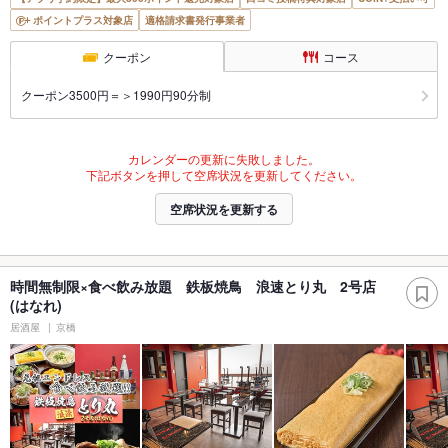
ポイントプラス対象店
適格請求書発行事業者
クーポン
コース
クーポン3500円＝＞1990円90分制
カレンダーの更新に失敗しました。
下記ボタンを押して空席状況を更新してください。
空席状況を更新する
時間無制限×食べ飲み放題 鉄板焼鳥 浪速とり丸 2号店
(はなれ)
居酒屋
京橋