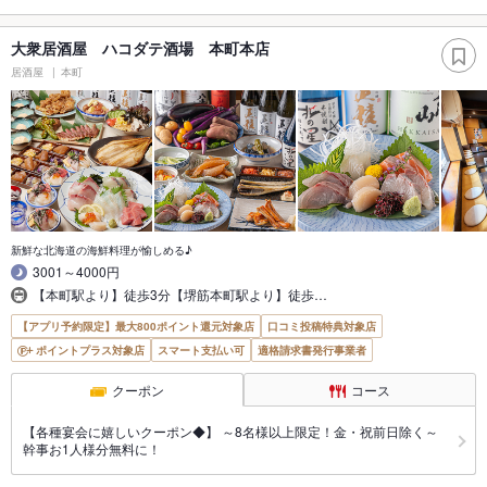
大衆居酒屋 ハコダテ酒場 本町本店
居酒屋
本町
新鮮な北海道の海鮮料理が愉しめる♪
3001～4000円
【本町駅より】徒歩3分【堺筋本町駅より】徒歩…
【アプリ予約限定】最大800ポイント還元対象店
口コミ投稿特典対象店
ポイントプラス対象店
スマート支払い可
適格請求書発行事業者
クーポン
コース
【各種宴会に嬉しいクーポン◆】 ～8名様以上限定！金・祝前日除く～
幹事お1人様分無料に！