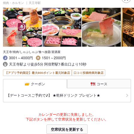
焼肉・ホルモン
天王寺駅
天王寺/焼肉/しゃぶしゃぶ/食べ放題/居酒屋
3001～4000円
1501～2000円
天王寺駅より徒歩5分 阿倍野駅1番出口より10秒
【アプリ予約限定】最大800ポイント還元対象店
口コミ投稿特典対象店
クーポン
コース
【デートコースご予約で♪】 ★乾杯ドリンク プレゼント★
カレンダーの更新に失敗しました。
下記ボタンを押して空席状況を更新してください。
空席状況を更新する