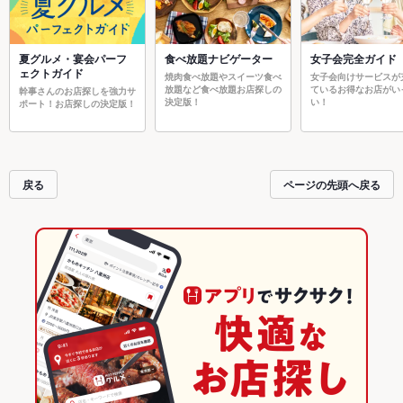
夏グルメ・宴会パーフ
食べ放題ナビゲーター
女子会完全ガイド
ェクトガイド
焼肉食べ放題やスイーツ食べ
女子会向けサービスが
放題など食べ放題お店探しの
ているお得なお店がい
幹事さんのお店探しを強力サ
決定版！
い！
ポート！お店探しの決定版！
戻る
ページの先頭へ戻る