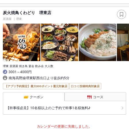
炭火焼鳥くわどり 堺東店
居酒屋
堺東
堺東 居酒屋 焼き鳥 宴会 飲み会 大人数
3001～4000円
南海高野線堺東駅西出口より徒歩約5分
【アプリ予約限定】最大800ポイント還元対象店
口コミ投稿特典対象店
クーポン
コース
【幹事様必見】10名様以上のご予約で幹事1名様無料♪
カレンダーの更新に失敗しました。