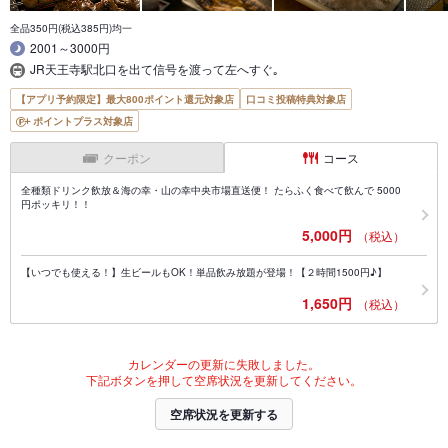
全品350円(税込385円)均一
2001～3000円
JR天王寺駅北口を出て信号を渡って左へすぐ｡
【アプリ予約限定】最大800ポイント還元対象店
口コミ投稿特典対象店
ポイントプラス対象店
クーポン
コース
全種類ドリンク飲放＆海の幸・山の幸中央市場直送便！ たらふく食べて飲んで 5000
円ポッキリ！！
5,000円
（税込）
【いつでも使える！】生ビールもOK！単品飲み放題が登場！【２時間1500円♪】
1,650円
（税込）
カレンダーの更新に失敗しました。
下記ボタンを押して空席状況を更新してください。
空席状況を更新する