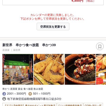
4,500円
（税込）
カレンダーの更新に失敗しました。
下記ボタンを押して空席状況を更新してください。
空席状況を更新する
新世界 串かつ食べ放題 串かつ39
居酒屋
新世界
串かつ 居酒屋 宴会 食べ放題 飲み放題
2001～3000円
501～1000円
地下鉄御堂筋線動物園前駅5番出口徒歩3分
【アプリ予約限定】最大800ポイント還元対象店
口コミ投稿特典対象店
COIN+支払い可