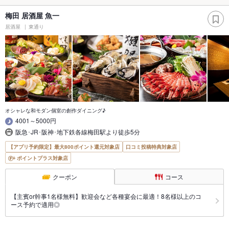
梅田 居酒屋 魚一
居酒屋
東通り
オシャレな和モダン個室の創作ダイニング♪
4001～5000円
阪急･JR･阪神･地下鉄各線梅田駅より徒歩5分
【アプリ予約限定】最大800ポイント還元対象店
口コミ投稿特典対象店
ポイントプラス対象店
クーポン
コース
【主賓or幹事1名様無料】歓迎会など各種宴会に最適！8名様以上のコ
ース予約で適用◎