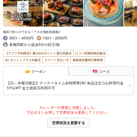
梅田で釣りができる！？ネオ海鮮居酒屋♪
3001～4000円
1501～2000円
各梅田駅から徒歩5分の好立地!
【アプリ予約限定】最大800ポイント還元対象店
口コミ投稿特典対象店
ポイントプラス対象店
スマート支払い可
適格請求書発行事業者
クーポン
コース
【日～木曜日限定】ディナータイム全時間帯OK! 単品注文◎お料理代金
10%OFF 金土祝前日利用不可
カレンダーの更新に失敗しました。
下記ボタンを押して空席状況を更新してください。
空席状況を更新する