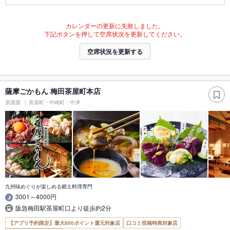
カレンダーの更新に失敗しました。
下記ボタンを押して空席状況を更新してください。
空席状況を更新する
薩摩ごかもん 梅田茶屋町本店
居酒屋
茶屋町・中崎町・中津
九州味めぐりが楽しめる郷土料理専門
3001～4000円
阪急梅田駅茶屋町口より徒歩約2分
【アプリ予約限定】最大800ポイント還元対象店
口コミ投稿特典対象店