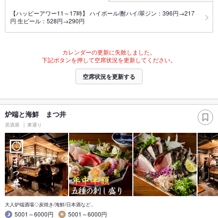
【ハッピーアワー11～17時】 ハイボール/酎ハイ/翠ジン：396円→217
円 生ビール：528円→290円
カレンダーの更新に失敗しました。
下記ボタンを押して空席状況を更新してください。
空席状況を更新する
炉端と海鮮 まつ井
居酒屋
東通り
大人炉端酒場◇炭焼き/海鮮/日本酒など..
5001～6000円
5001～6000円