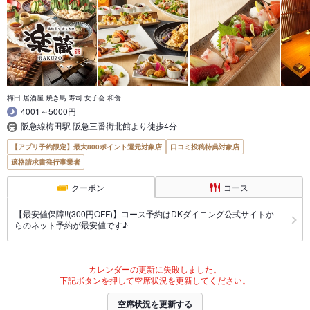
梅田 居酒屋 焼き鳥 寿司 女子会 和食
4001～5000円
阪急線梅田駅 阪急三番街北館より徒歩4分
【アプリ予約限定】最大800ポイント還元対象店
口コミ投稿特典対象店
適格請求書発行事業者
クーポン
コース
【最安値保障!!(300円OFF)】コース予約はDKダイニング公式サイトか
らのネット予約が最安値です♪
カレンダーの更新に失敗しました。
下記ボタンを押して空席状況を更新してください。
空席状況を更新する