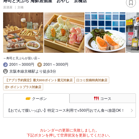
寿司と天ぷら 海鮮居酒屋 おやじ 京橋店
居酒屋
京橋
～寿司と天ぷらが旨い店～
2001～3000円
2001～3000円
京阪本線京橋駅より徒歩3分
【アプリ予約限定】最大800ポイント還元対象店
口コミ投稿特典対象店
ポイントプラス対象店
クーポン
コース
【おでんで腹いっぱい】特定コース利用で+500円おでん食べ放題OK！
カレンダーの更新に失敗しました。
下記ボタンを押して空席状況を更新してください。