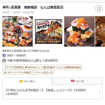
寿司×居酒屋 海鮮物語 なんば御堂筋店
居酒屋
道頓堀・宗右衛門町
新鮮魚介を道頓堀の真ん中で堪能できるお店
3001～4000円
大阪ﾒﾄﾛ御堂筋線なんば駅より徒歩約2分
【アプリ予約限定】最大800ポイント還元対象店
口コミ投稿特典対象店
ポイントプラス対象店
スマート支払い可
クーポン
コース
【17時からの入店予約限定！】【海老しゃぶコース】☆4,500円
→4,000円