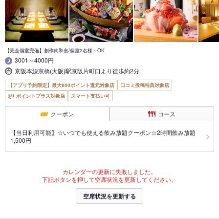
【完全個室完備】創作肉和食/個室2名様～OK
3001～4000円
京阪本線京橋(大阪)駅京阪片町口より徒歩約2分
【アプリ予約限定】最大800ポイント還元対象店
口コミ投稿特典対象店
ポイントプラス対象店
スマート支払い可
クーポン
コース
【当日利用可能】☆いつでも使える飲み放題クーポン☆2時間飲み放題
1,500円
カレンダーの更新に失敗しました。
下記ボタンを押して空席状況を更新してください。
空席状況を更新する