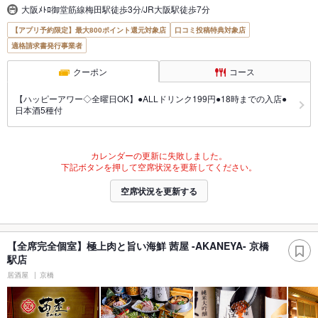
大阪ﾒﾄﾛ御堂筋線梅田駅徒歩3分/JR大阪駅徒歩7分
【アプリ予約限定】最大800ポイント還元対象店
口コミ投稿特典対象店
適格請求書発行事業者
クーポン
コース
【ハッピーアワー◇全曜日OK】●ALLドリンク199円●18時までの入店●
日本酒5種付
カレンダーの更新に失敗しました。
下記ボタンを押して空席状況を更新してください。
空席状況を更新する
【全席完全個室】極上肉と旨い海鮮 茜屋 -AKANEYA- 京橋
駅店
居酒屋
京橋