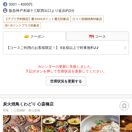
3001～4000円
阪急神戸本線十三駅西出口より徒歩約3分
【アプリ予約限定】最大800ポイント還元対象店
口コミ投稿特典対象店
ポイントプラス対象店
クーポン
コース
【コースご利用のお客様限定！】 8名様以上で幹事無料♪♪
カレンダーの更新に失敗しました。
下記ボタンを押して空席状況を更新してください。
空席状況を更新する
炭火焼鳥くわどり 心斎橋店
和食
心斎橋駅・東心斎橋