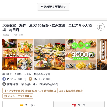
空席状況を更新する
大漁個室 海鮮 最大160品食べ飲み放題 エビスちゃん酒
場 梅田店
居酒屋
お初天神
梅田駅チカ！海鮮・天ぷら・寿司各食べ放題
2001～3000円
1501～2000円
阪急線梅田駅 徒歩3分 JR大阪駅徒歩5分
【アプリ予約限定】最大800ポイント還元対象店
口コミ投稿特典対象店
ポイントプラス対象店
クーポン
コース