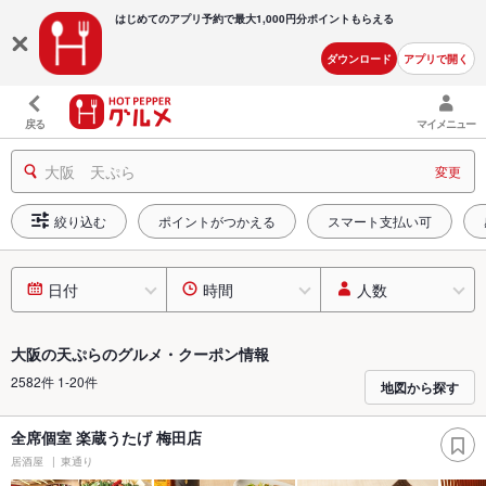
はじめてのアプリ予約で最大
1,000円分ポイントもらえる
ダウンロード
アプリで開く
戻る
マイメニュー
大阪 天ぷら
変更
絞り込む
ポイントがつかえる
スマート支払い可
日付
時間
人数
大阪の天ぷらのグルメ・クーポン情報
2582件 1-20件
地図から探す
全席個室 楽蔵うたげ 梅田店
居酒屋
東通り