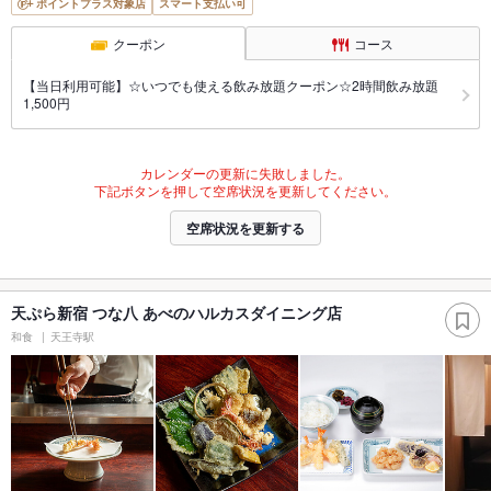
ポイントプラス対象店
スマート支払い可
クーポン
コース
【当日利用可能】☆いつでも使える飲み放題クーポン☆2時間飲み放題
1,500円
カレンダーの更新に失敗しました。
下記ボタンを押して空席状況を更新してください。
空席状況を更新する
天ぷら新宿 つな八 あべのハルカスダイニング店
和食
天王寺駅