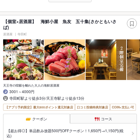
【個室×居酒屋】 海鮮小屋 魚友 五十集(さかともいさ
ば)
居酒屋
寺田町
天王寺の喧騒を離れた大人の海鮮居酒屋
3001～4000円
寺田町駅より徒歩3分/天王寺駅より徒歩13分
【アプリ予約限定】最大800ポイント還元対象店
口コミ投稿特典対象店
COIN+支払い可
クーポン
コース
【超お得◎】単品飲み放題500円OFFクーポン！1,650円→1,150円(税
込)