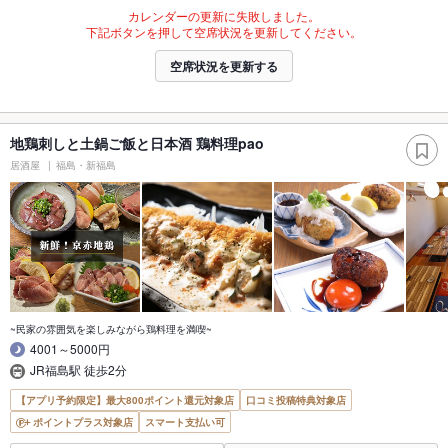
カレンダーの更新に失敗しました。
下記ボタンを押して空席状況を更新してください。
空席状況を更新する
地鶏刺しと土鍋ご飯と日本酒 鶏料理pao
居酒屋
福島・新福島
~民家の雰囲気を楽しみながら鶏料理を満喫~
4001～5000円
JR福島駅 徒歩2分
【アプリ予約限定】最大800ポイント還元対象店
口コミ投稿特典対象店
ポイントプラス対象店
スマート支払い可