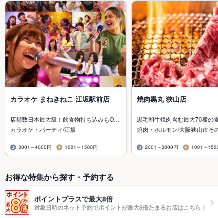
カラオケ まねきねこ 江坂駅前店
焼肉黒丸 狭山店
店舗数日本最大級！飲食物持ち込みもO…
黒毛和牛焼肉含む最大70種の
カラオケ・パーティ/江坂
焼肉・ホルモン/大阪狭山市そ
3001～4000円
1001～1500円
2001～3000円
1001～150
お得な特集から探す・予約する
ポイントプラスで最大8倍
対象日時のネット予約でポイントが最大8倍たまるお店はこちら！