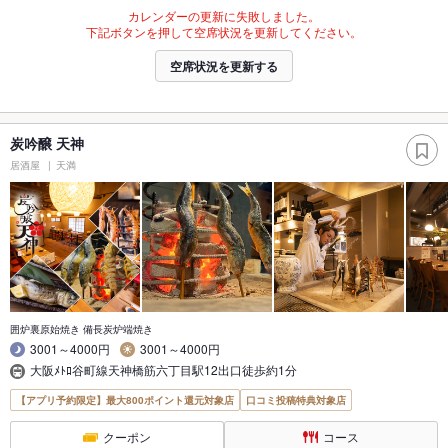
カレンダーの更新に失敗しました。
下記ボタンを押して空席状況を更新してください。
空席状況を更新する
炭吟醸 天神
居酒屋
天満
囲炉裏原始焼き 備長炭炉端焼き
3001～4000円
3001～4000円
大阪ﾒﾄﾛ谷町線天神橋筋六丁目駅12出口徒歩約1分
【アプリ予約限定】最大800ポイント還元対象店
口コミ投稿特典対象店
クーポン
コース