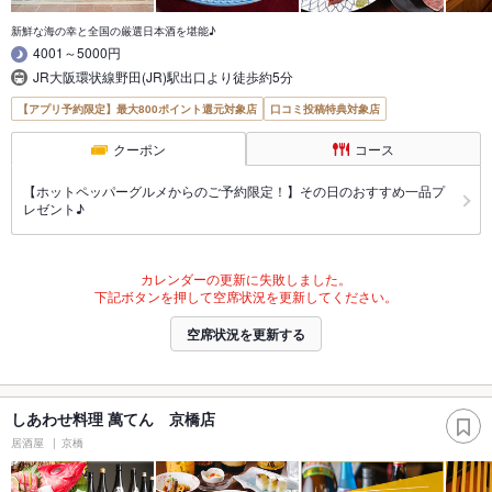
新鮮な海の幸と全国の厳選日本酒を堪能♪
4001～5000円
JR大阪環状線野田(JR)駅出口より徒歩約5分
【アプリ予約限定】最大800ポイント還元対象店
口コミ投稿特典対象店
クーポン
コース
【ホットペッパーグルメからのご予約限定！】その日のおすすめ一品プ
レゼント♪
カレンダーの更新に失敗しました。
下記ボタンを押して空席状況を更新してください。
空席状況を更新する
しあわせ料理 萬てん 京橋店
居酒屋
京橋