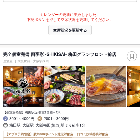
カレンダーの更新に失敗しました。
下記ボタンを押して空席状況を更新してください。
空席状況を更新する
完全個室完備 四季彩 -SHIKISAI- 梅田グランフロント前店
居酒屋
大阪駅前・大阪駅構内
【個室居酒屋】梅田駅近/個室2名様～OK
3001～4000円
2001～3000円
梅田駅･大阪駅･大阪梅田(阪急)駅より徒歩1分
【アプリ予約限定】最大800ポイント還元対象店
口コミ投稿特典対象店