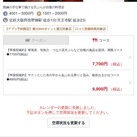
熟練の手仕事で揚げる天ぷらが自慢の料理店
4001～5000円
1501～2000円
近鉄大阪阿倍野橋駅 徒歩1分/天王寺駅 徒歩2分
【アプリ予約限定】最大800ポイント還元対象店
口コミ投稿特典対象店
クーポン
コース
【準個室確約】車海老、旬魚介、つな八流天ぷらなど自慢の逸品を提供。潮風コース
◆7700円(税込)
7,700円
（税込）
【準個室確約】サクッとした衣の中からあふれる香りと旨み。板前おまかせコース
◆9900円(税込)
9,900円
（税込）
カレンダーの更新に失敗しました。
下記ボタンを押して空席状況を更新してください。
空席状況を更新する