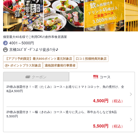
個室最大40名様でご利用OKの創作和食居酒屋
4001～5000円
京橋ｺﾑｽﾞｶﾞｰﾃﾞﾝより徒歩1分♪
【アプリ予約限定】最大800ポイント還元対象店
口コミ投稿特典対象店
ポイントプラス対象店
適格請求書発行事業者
クーポン
コース
2h飲み放題付き！～匠（たくみ）コース～お造りにトマトコロッケ、魚の煮付け、全
8品4,500円
4,500円
（税込）
2h飲み放題付き！～極（きわみ）コース～造りに天ぷら、和牛おろしなど全8品
5,500円
5,500円
（税込）