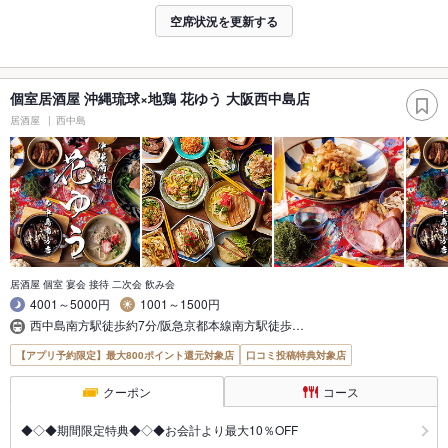
空席状況を更新する
個室居酒屋 沖縄琉球×地鶏 花ゆう 大阪西中島店
居酒屋
西中島
居酒屋 個室 宴会 接待 二次会 飲み会
4001～5000円
1001～1500円
西中島南方駅徒歩約7分/阪急京都本線南方駅徒歩…
【アプリ予約限定】最大800ポイント還元対象店
口コミ投稿特典対象店
クーポン
コース
◆◇◆期間限定特典◆◇◆お会計より最大10％OFF