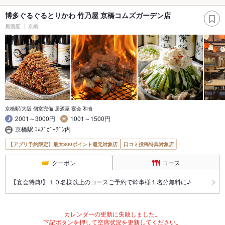
博多ぐるぐるとりかわ 竹乃屋 京橋コムズガーデン店
居酒屋
京橋
京橋駅/大阪 個室完備 居酒屋 宴会 和食
2001～3000円
1001～1500円
京橋駅 ｺﾑｽﾞｶﾞｰﾃﾞﾝ内
【アプリ予約限定】最大800ポイント還元対象店
口コミ投稿特典対象店
クーポン
コース
【宴会特典!】１０名様以上のコースご予約で幹事様１名分無料に♪
カレンダーの更新に失敗しました。
下記ボタンを押して空席状況を更新してください。