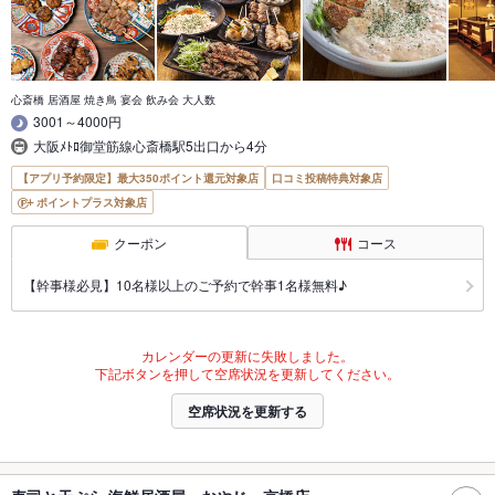
心斎橋 居酒屋 焼き鳥 宴会 飲み会 大人数
3001～4000円
大阪ﾒﾄﾛ御堂筋線心斎橋駅5出口から4分
【アプリ予約限定】最大350ポイント還元対象店
口コミ投稿特典対象店
ポイントプラス対象店
クーポン
コース
【幹事様必見】10名様以上のご予約で幹事1名様無料♪
カレンダーの更新に失敗しました。
下記ボタンを押して空席状況を更新してください。
空席状況を更新する