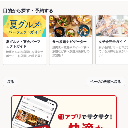
目的から探す・予約する
夏グルメ・宴会パーフ
食べ放題ナビゲーター
女子会完全ガイド
ェクトガイド
焼肉食べ放題やスイーツ食べ
女子会向けサービスが
放題など食べ放題お店探しの
ているお得なお店がい
幹事さんのお店探しを強力サ
決定版！
い！
ポート！お店探しの決定版！
戻る
ページの先頭へ戻る