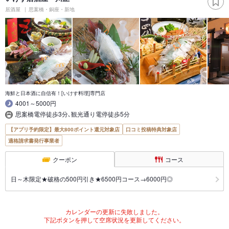
居酒屋
思案橋・銅座・新地
海鮮と日本酒に自信有！[いけす料理]専門店
4001～5000円
思案橋電停徒歩3分､観光通り電停徒歩5分
【アプリ予約限定】最大800ポイント還元対象店
口コミ投稿特典対象店
適格請求書発行事業者
クーポン
コース
日～木限定★破格の500円引き★6500円コース→6000円◎
カレンダーの更新に失敗しました。
下記ボタンを押して空席状況を更新してください。