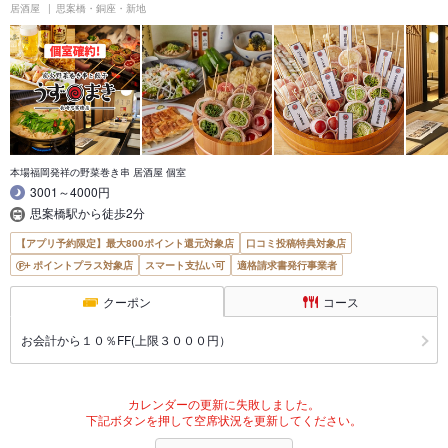
居酒屋
思案橋・銅座・新地
本場福岡発祥の野菜巻き串 居酒屋 個室
3001～4000円
思案橋駅から徒歩2分
【アプリ予約限定】最大800ポイント還元対象店
口コミ投稿特典対象店
ポイントプラス対象店
スマート支払い可
適格請求書発行事業者
クーポン
コース
お会計から１０％FF(上限３０００円）
カレンダーの更新に失敗しました。
下記ボタンを押して空席状況を更新してください。