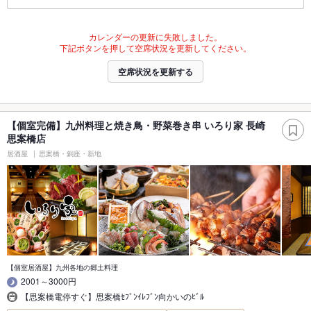
カレンダーの更新に失敗しました。
下記ボタンを押して空席状況を更新してください。
空席状況を更新する
【個室完備】九州料理と焼き鳥・野菜巻き串 いろり家 長崎
思案橋店
居酒屋
思案橋・銅座・新地
【個室居酒屋】九州各地の郷土料理
2001～3000円
【思案橋電停すぐ】思案橋ｾﾌﾞﾝｲﾚﾌﾞﾝ向かいのﾋﾞﾙ