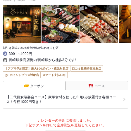
朝引き朝〆の本格炭火焼鳥が味わえるお店
3001～4000円
長崎駅前商店街内/長崎駅から徒歩3分です!
【アプリ予約限定】最大800ポイント還元対象店
口コミ投稿特典対象店
ポイントプラス対象店
スマート支払い可
クーポン
コース
【二代目炭蔵宴会コース】豪華食材を使った2H飲み放題付き各種コー
ス！各種1000円引き！
カレンダーの更新に失敗しました。
下記ボタンを押して空席状況を更新してください。