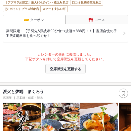
【アプリ予約限定】最大800ポイント還元対象店
口コミ投稿特典対象店
ポイントプラス対象店
スマート支払い可
クーポン
コース
期間限定！【手羽先&鶏皮串90分食べ放題⇒888円！！】当店自慢の手
羽先&鶏皮串を食べ尽くせ！
カレンダーの更新に失敗しました。
下記ボタンを押して空席状況を更新してください。
空席状況を更新する
炭火と炉端 まくろう
居酒屋
思案橋・銅座・新地