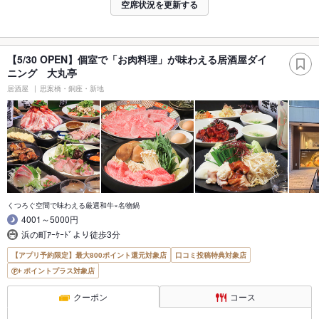
空席状況を更新する
【5/30 OPEN】個室で「お肉料理」が味わえる居酒屋ダイ
ニング 大丸亭
居酒屋
思案橋・銅座・新地
くつろぐ空間で味わえる厳選和牛×名物鍋
4001～5000円
浜の町ｱｰｹｰﾄﾞより徒歩3分
【アプリ予約限定】最大800ポイント還元対象店
口コミ投稿特典対象店
ポイントプラス対象店
クーポン
コース