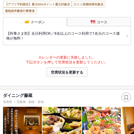
【アプリ予約限定】最大800ポイント還元対象店
口コミ投稿特典対象店
適格請求書発行事業者
クーポン
コース
【幹事さま割】全日利用OK／8名以上のコース利用で1名分のコース価
格が無料！
カレンダーの更新に失敗しました。
下記ボタンを押して空席状況を更新してください。
空席状況を更新する
ダイニング藤蔵
居酒屋
思案橋・銅座・新地