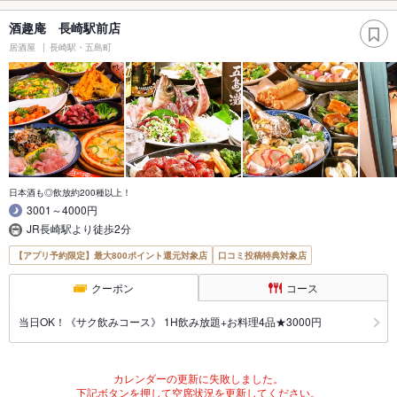
酒趣庵 長崎駅前店
居酒屋
長崎駅・五島町
日本酒も◎飲放約200種以上！
3001～4000円
JR長崎駅より徒歩2分
【アプリ予約限定】最大800ポイント還元対象店
口コミ投稿特典対象店
クーポン
コース
当日OK！《サク飲みコース》 1H飲み放題+お料理4品★3000円
カレンダーの更新に失敗しました。
下記ボタンを押して空席状況を更新してください。