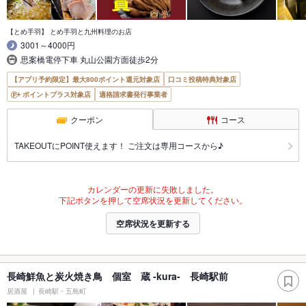
【とめ手羽】 とめ手羽と九州料理のお店
3001～4000円
思案橋電停下車 丸山公園方面徒歩2分
【アプリ予約限定】最大800ポイント還元対象店
口コミ投稿特典対象店
ポイントプラス対象店
適格請求書発行事業者
クーポン
コース
TAKEOUTにPOINT使えます！ ご注文は専用コースから♪
カレンダーの更新に失敗しました。
下記ボタンを押して空席状況を更新してください。
空席状況を更新する
長崎鮮魚と炭火焼き鳥 個室 蔵 -kura- 長崎駅前
居酒屋
長崎駅・五島町