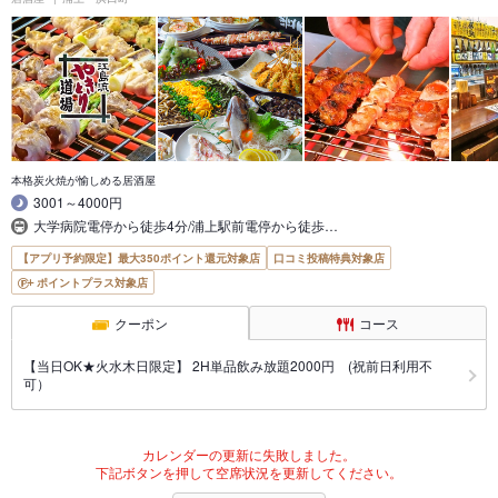
本格炭火焼が愉しめる居酒屋
3001～4000円
大学病院電停から徒歩4分/浦上駅前電停から徒歩…
【アプリ予約限定】最大350ポイント還元対象店
口コミ投稿特典対象店
ポイントプラス対象店
クーポン
コース
【当日OK★火水木日限定】 2H単品飲み放題2000円 (祝前日利用不
可）
カレンダーの更新に失敗しました。
下記ボタンを押して空席状況を更新してください。