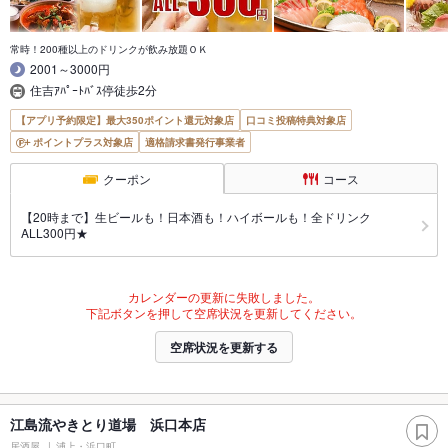
常時！200種以上のドリンクが飲み放題ＯＫ
2001～3000円
住吉ｱﾊﾟｰﾄﾊﾞｽ停徒歩2分
【アプリ予約限定】最大350ポイント還元対象店
口コミ投稿特典対象店
ポイントプラス対象店
適格請求書発行事業者
クーポン
コース
【20時まで】生ビールも！日本酒も！ハイボールも！全ドリンク
ALL300円★
カレンダーの更新に失敗しました。
下記ボタンを押して空席状況を更新してください。
空席状況を更新する
江島流やきとり道場 浜口本店
居酒屋
浦上・浜口町