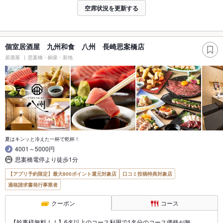
空席状況を更新する
個室居酒屋 九州和食 八州 長崎思案橋店
居酒屋
思案橋・銅座・新地
夏はキンッと冷えた一杯で乾杯！
4001～5000円
思案橋電停より徒歩1分
【アプリ予約限定】最大800ポイント還元対象店
口コミ投稿特典対象店
適格請求書発行事業者
クーポン
コース
【幹事様無料！！】6名以上のコース利用で1名分のコース価格が無