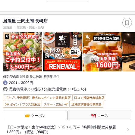
居酒屋 土間土間 長崎店
居酒屋
思案橋・銅座・新地
個室 記念日 誕生日 飲み放題 居酒屋 学生
2001～3000円
思案橋電停より徒歩1分/観光通電停より徒歩4分
【アプリ予約限定】最大800ポイント還元対象店
口コミ投稿特典対象店
ポイントプラス対象店
スマート支払い可
適格請求書発行事業者
クーポン
コース
【日～木限定！生付60種飲放】 2H2,178円→『時間無制限飲み放題
1,800円』（税込1,980円）