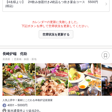
【4名様より】 2H飲み放題付き♪絶品もつ炊き宴会コース 5500円
(税込)
カレンダーの更新に失敗しました。
下記ボタンを押して空席状況を更新してください。
空席状況を更新する
長崎炉端 侘助
居酒屋
思案橋・銅座・新地
人気上昇中！素材にこだわる本格炉辺居酒屋
4001～5000円
観光通電停より徒歩2分｡