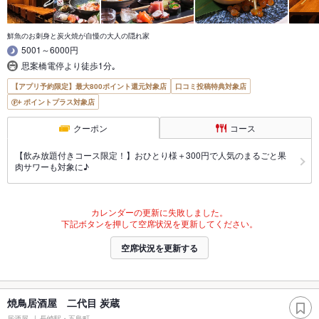
鮮魚のお刺身と炭火焼が自慢の大人の隠れ家
5001～6000円
思案橋電停より徒歩1分｡
【アプリ予約限定】最大800ポイント還元対象店
口コミ投稿特典対象店
ポイントプラス対象店
クーポン
コース
【飲み放題付きコース限定！】おひとり様＋300円で人気のまるごと果
肉サワーも対象に♪
カレンダーの更新に失敗しました。
下記ボタンを押して空席状況を更新してください。
空席状況を更新する
焼鳥居酒屋 二代目 炭蔵
居酒屋
長崎駅・五島町