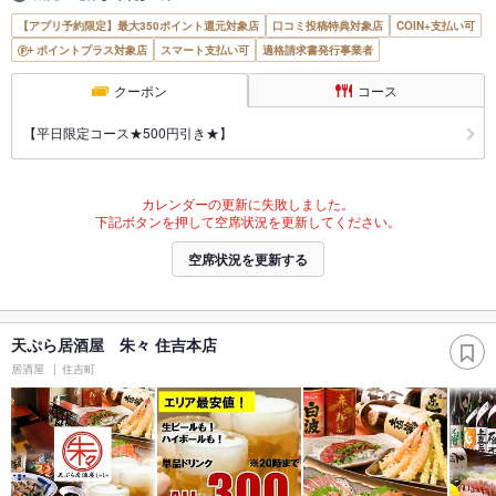
【アプリ予約限定】最大350ポイント還元対象店
口コミ投稿特典対象店
COIN+支払い可
ポイントプラス対象店
スマート支払い可
適格請求書発行事業者
クーポン
コース
【平日限定コース★500円引き★】
カレンダーの更新に失敗しました。
下記ボタンを押して空席状況を更新してください。
空席状況を更新する
天ぷら居酒屋 朱々 住吉本店
居酒屋
住吉町