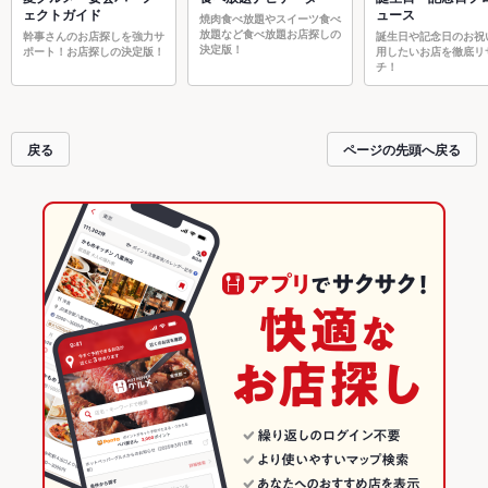
ェクトガイド
ュース
焼肉食べ放題やスイーツ食べ
放題など食べ放題お店探しの
幹事さんのお店探しを強力サ
誕生日や記念日のお祝
決定版！
ポート！お店探しの決定版！
用したいお店を徹底リ
チ！
戻る
ページの先頭へ戻る