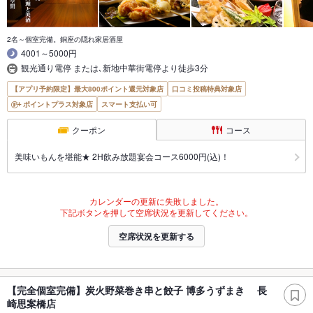
2名～個室完備。銅座の隠れ家居酒屋
4001～5000円
観光通り電停 または､新地中華街電停より徒歩3分
【アプリ予約限定】最大800ポイント還元対象店
口コミ投稿特典対象店
ポイントプラス対象店
スマート支払い可
クーポン
コース
美味いもんを堪能★ 2H飲み放題宴会コース6000円(込)！
カレンダーの更新に失敗しました。
下記ボタンを押して空席状況を更新してください。
空席状況を更新する
【完全個室完備】炭火野菜巻き串と餃子 博多うずまき 長
崎思案橋店