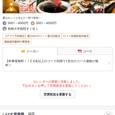
夏はキンッと冷えた一杯で乾杯！
3001～4000円
3001～4000円
長崎大学病院すぐ近く
【アプリ予約限定】最大800ポイント還元対象店
口コミ投稿特典対象店
適格請求書発行事業者
クーポン
コース
【幹事様無料！！】6名以上のコース利用で1名分のコース価格が無
料！
カレンダーの更新に失敗しました。
下記ボタンを押して空席状況を更新してください。
空席状況を更新する
いけす居酒屋 川正