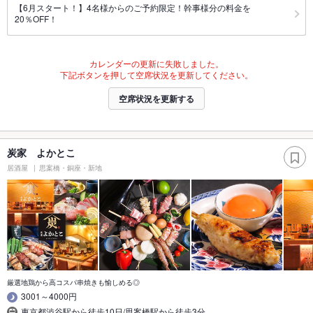
【6月スタート！】4名様からのご予約限定！幹事様分の料金を
20％OFF！
カレンダーの更新に失敗しました。
下記ボタンを押して空席状況を更新してください。
空席状況を更新する
炭家 よかとこ
居酒屋
思案橋・銅座・新地
厳選地鶏から高コスパ串焼きも愉しめる◎
3001～4000円
東京都渋谷駅から徒歩10日/思案橋駅から徒歩3分