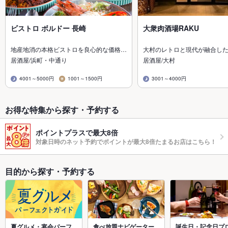
ビストロ ボルドー 長崎
大衆肉酒場RAKU
地産地消の本格ビストロを良心的な価格…
大村のレトロと現代が融合し
居酒屋/浜町・中通り
居酒屋/大村
4001～5000円
1001～1500円
3001～4000円
お得な特集から探す・予約する
ポイントプラスで最大8倍
対象日時のネット予約でポイントが最大8倍たまるお店はこちら！
目的から探す・予約する
夏グルメ・宴会パーフ
食べ放題ナビゲーター
誕生日・記念日プ