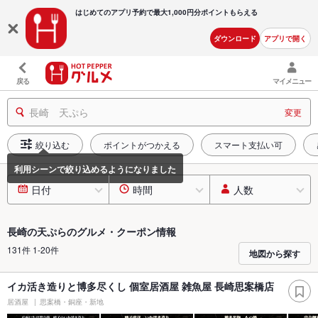
はじめてのアプリ予約で最大
1,000円分ポイントもらえる
ダウンロード
アプリで開く
戻る
マイメニュー
長崎 天ぷら
変更
絞り込む
ポイントがつかえる
スマート支払い可
日付
時間
人数
長崎の天ぷらのグルメ・クーポン情報
131件 1-20件
地図から探す
イカ活き造りと博多尽くし 個室居酒屋 雑魚屋 長崎思案橋店
居酒屋
思案橋・銅座・新地