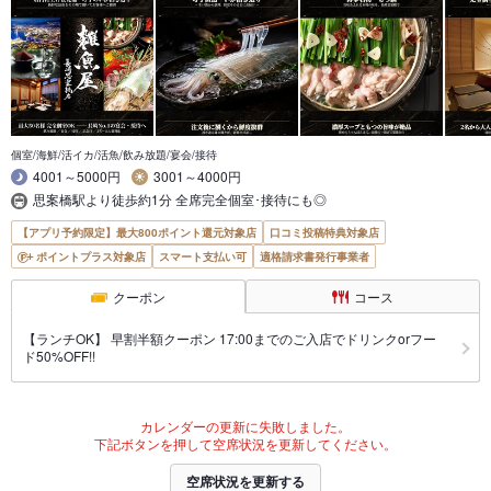
個室/海鮮/活イカ/活魚/飲み放題/宴会/接待
4001～5000円
3001～4000円
思案橋駅より徒歩約1分 全席完全個室･接待にも◎
【アプリ予約限定】最大800ポイント還元対象店
口コミ投稿特典対象店
ポイントプラス対象店
スマート支払い可
適格請求書発行事業者
クーポン
コース
【ランチOK】 早割半額クーポン 17:00までのご入店でドリンクorフー
ド50%OFF!!
カレンダーの更新に失敗しました。
下記ボタンを押して空席状況を更新してください。
空席状況を更新する