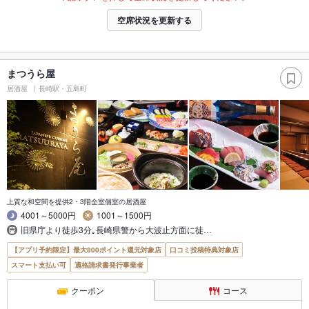
空席状況を更新する
まつうら屋
居酒屋
長崎駅・五島町
上質な和空間を提供2・3階全室個室の居酒屋
4001～5000円
1001～1500円
旧県庁より徒歩3分｡長崎県警から大波止方面に徒…
【アプリ予約限定】最大800ポイント還元対象店
口コミ投稿特典対象店
スマート支払い可
適格請求書発行事業者
クーポン
コース