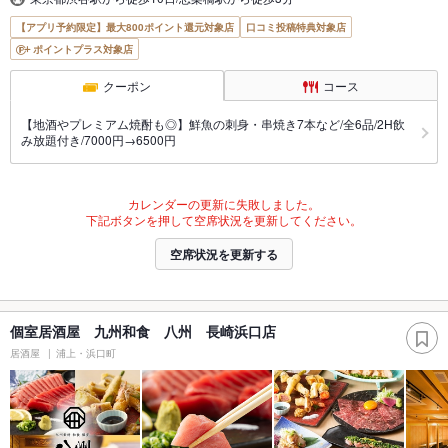
【アプリ予約限定】最大800ポイント還元対象店
口コミ投稿特典対象店
ポイントプラス対象店
クーポン
コース
【地酒やプレミアム焼酎も◎】鮮魚の刺身・串焼き7本など/全6品/2H飲
み放題付き/7000円→6500円
カレンダーの更新に失敗しました。
下記ボタンを押して空席状況を更新してください。
空席状況を更新する
個室居酒屋 九州和食 八州 長崎浜口店
居酒屋
浦上・浜口町