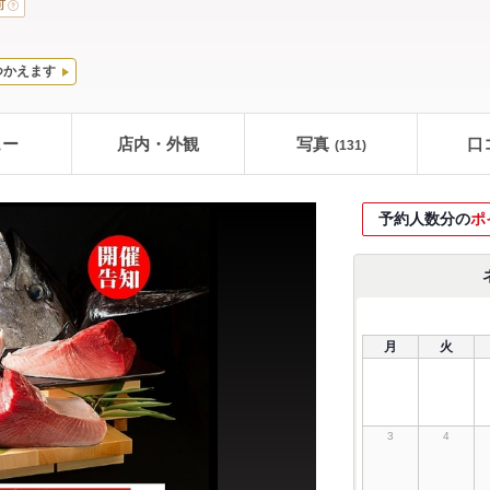
可
つかえます
ュー
店内・外観
写真
口
(131)
予約人数分の
ポ
月
火
3
4