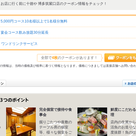
お店に行く前に十徳や 博多筑紫口店のクーポン情報をチェック！
,000円コース10名様以上で1名様分無料
》宴会コース飲み放題30分延長
》ワンドリンクサービス
全部で
4枚
のクーポンがあります！
31以前の情報は、当時の価格及び税率に基づく情報となります。価格につきましては直接店舗へお問い合
イ
完全個室で接待や食
鮮度にこだわる
事会
理
っ
掘りごたつや座敷の
店内の生簀から
の
テーブル席の個室
活魚のお造りな
、
等、様々な個室をご
度抜群！魚の仕