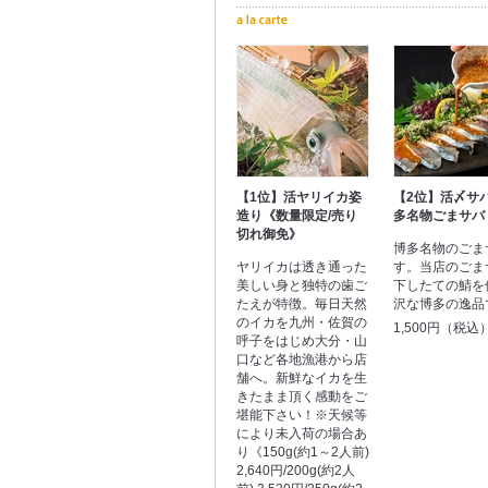
【1位】活ヤリイカ姿
【2位】活〆サ
造り《数量限定/売り
多名物ごまサバ
切れ御免》
博多名物のごま
ヤリイカは透き通った
す。当店のごま
美しい身と独特の歯ご
下したての鯖を
たえが特徴。毎日天然
沢な博多の逸品
のイカを九州・佐賀の
1,500円（税込
呼子をはじめ大分・山
口など各地漁港から店
舗へ。新鮮なイカを生
きたまま頂く感動をご
堪能下さい！※天候等
により未入荷の場合あ
り《150g(約1～2人前)
2,640円/200g(約2人