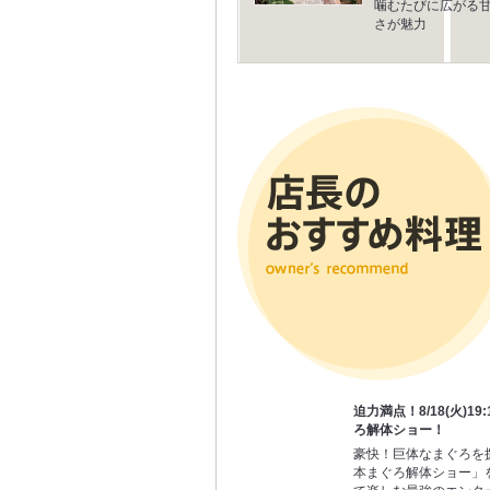
噛むたびに広がる
さが魅力
迫力満点！8/18(火)1
ろ解体ショー！
豪快！巨体なまぐろを
本まぐろ解体ショー」