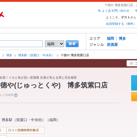
十徳や 博多筑紫口店 
よくある問い合わせ
ようこそ、
さん
ゲスト
会員登録する（無料）
エリア
福岡
博多
ジャンル
居酒屋
岡
博多
博多駅（筑紫口・中央街）
十徳や 博多筑紫口店
大歓迎！イカと魚が旨い居酒屋 生簀が見える席と完全個室
徳や(じゅっとくや) 博多筑紫口店
コミ538件
博多駅（筑紫口・中央街）
（
福岡
）
店
口コミ投稿特典対象店