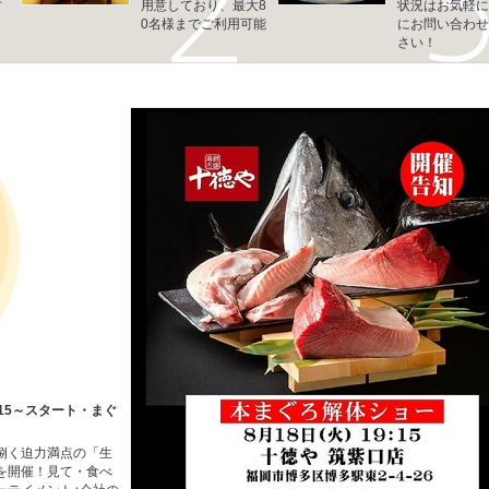
甘
用意しており、最大8
状況はお気軽に
0名様までご利用可能
にお問い合わせ
さい！
9:15～スタート・まぐ
捌く迫力満点の「生
を開催！見て・食べ