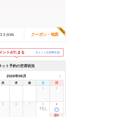
コミ
クーポン・地図
(
538
)
イントがたまる
ポイント注意事項
ネット予約の空席状況
2026年08月
水
木
金
土
日
1
2
5
6
7
8
9
TEL
◎