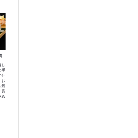
貫
選し
と手
て仕
！お
人気
一貫
込め