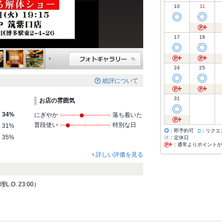
10
11
◎
◎
17
18
◎
◎
24
25
◎
◎
総評について
31
お店の雰囲気
◎
34%
にぎやか
落ち着いた
普段使い
特別な日
31%
◎
：即予約可
□
：リクエ
35%
休
：定休日
：通常よりポイントが
詳しい評価を見る
.O. 23:00）