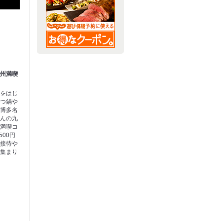
九州満喫
りをはじ
もつ鍋や
、博多名
さんの九
州満喫コ
500円
。接待や
お集まり