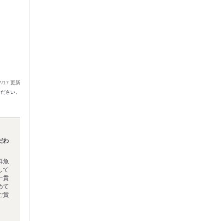
7/17 更新
ください。
だわ
鮮魚
して
一貫
めて
ご賞