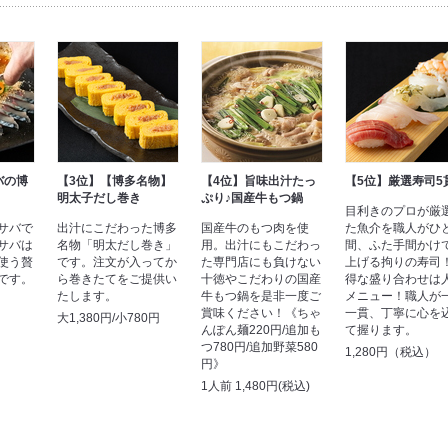
バの博
【3位】【博多名物】
【4位】旨味出汁たっ
【5位】厳選寿司5
明太子だし巻き
ぷり♪国産牛もつ鍋
目利きのプロが厳
サバで
出汁にこだわった博多
国産牛のもつ肉を使
た魚介を職人がひ
サバは
名物「明太だし巻き」
用。出汁にもこだわっ
間、ふた手間かけ
使う贅
です。注文が入ってか
た専門店にも負けない
上げる拘りの寿司
です。
ら巻きたてをご提供い
十徳やこだわりの国産
得な盛り合わせは
たします。
牛もつ鍋を是非一度ご
メニュー！職人が
）
賞味ください！《ちゃ
一貫、丁寧に心を
大1,380円/小780円
んぽん麺220円/追加も
て握ります。
つ780円/追加野菜580
1,280円（税込）
円》
1人前 1,480円(税込)