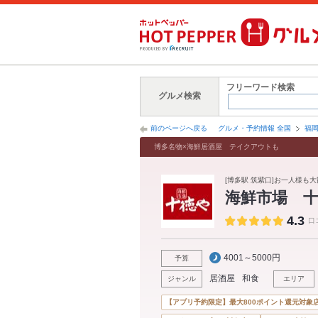
フリーワード検索
グルメ検索
前のページへ戻る
グルメ・予約情報 全国
福
博多名物×海鮮居酒屋 テイクアウトも
[博多駅 筑紫口]お一人様も
海鮮市場 十
4.3
口
4001～5000円
予算
居酒屋
和食
ジャンル
エリア
【アプリ予約限定】最大800ポイント還元対象