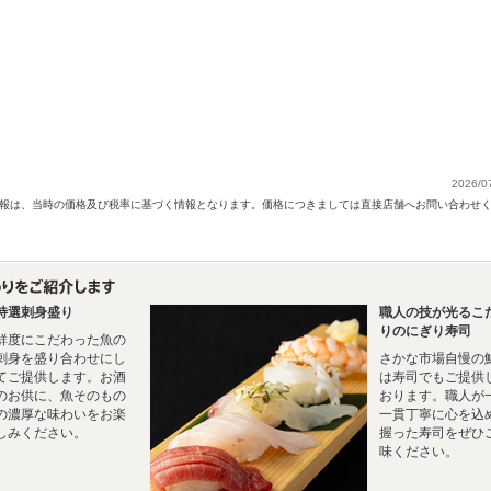
2026/0
以前の情報は、当時の価格及び税率に基づく情報となります。価格につきましては直接店舗へお問い合わせ
特選刺身盛り
職人の技が光るこ
りのにぎり寿司
鮮度にこだわった魚の
刺身を盛り合わせにし
さかな市場自慢の
てご提供します。お酒
は寿司でもご提供
のお供に、魚そのもの
おります。職人が
の濃厚な味わいをお楽
一貫丁寧に心を込
しみください。
握った寿司をぜひ
味ください。