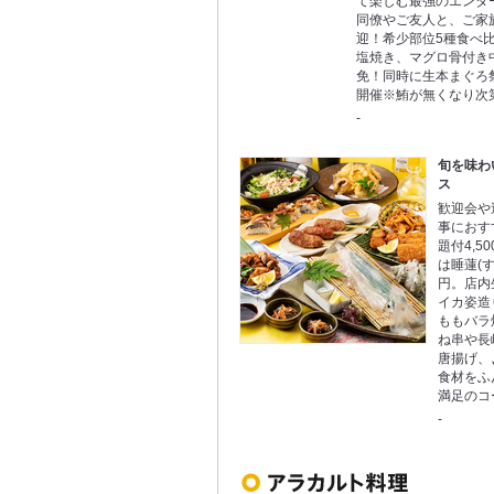
て楽しむ最強のエンタ
同僚やご友人と、ご家
迎！希少部位5種食べ
塩焼き、マグロ骨付き
免！同時に生本まぐろ祭り8
開催※鮪が無くなり次
-
旬を味わ
ス
歓迎会や
事におす
題付4,5
は睡蓮(す
円。店内
イカ姿造
ももバラ
ね串や長
唐揚げ、
食材をふ
満足のコ
-