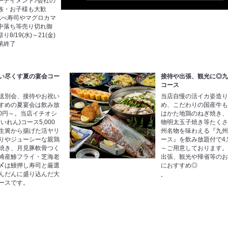
ーテイメント♪会社の
族・お子様も大歓
比べ寿司やマグロカマ
中落ち等売り切れ御
/19(水)～21(金)
第終了
い尽くす夏の宴会コー
接待や出張、観光に◎
コース
送別会、接待やお祝い
当店自慢の活イカ姿造
すめの夏宴会は飲み放
め、こだわりの国産牛
00円～。当店イチオシ
はかた地鶏のねぎ焼き
いれん)コース5,000
物明太玉子焼き等たく
生簀から揚げた活ヤリ
州名物を味わえる『九
りやジューシーな親鶏
ース』を飲み放題付で4,
焼き、月見豚軟骨つく
～ご用意しております
崎産鯵フライ・芝海老
出張、観光や帰省等の
〆は鰻押し寿司と厳選
におすすめ◎
んだんに盛り込んだ大
-
ースです。