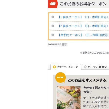
【1.宴会クーポン】《日～木曜日限定》5
【2.宴会クーポン】《日～木曜日限定
【席予約クーポン】《日～木曜日限定
2026/08/06 更新
※更新日が2021/3/
今が旬！活きヤリ
カ造り
ヤリイカは透き通
た美しい身と独特
歯ごたえが特徴で