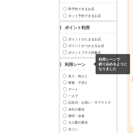
即予約できるお店
ネット予約できるお店
ポイント利用
ポイントがたまるお店
ポイントがつかえるお店
ポイントプラス対象店
利用シーンで
利用シーン
絞り込めるように
なりました
友人・知人と
家族・子供と
デート
一人で
記念日・お祝い・サプライズ
会社の宴会
接待・会食
大人数の宴会
合コン