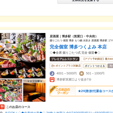
居酒屋｜博多駅（筑紫口・中央街）
掘りごたつ 個室 博多 もつ鍋 水炊き 居酒屋 博多駅 ゴ
完全個室 博多つくよみ 本店
◇◆全席 掘りごたつ式 完全 個室◆◇
【アプリ予約限定】最大8
ポイントプラス対象店
ポイントつかえる
4001～5000円
501～1000円
博多駅筑紫口より徒歩7分
★2H[飲放付]宴会コースか
このお店のコース