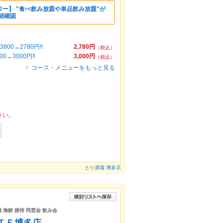
ー】 "食べ飲み放題や単品飲み放題"が
細確認
00→2780円!!
2,780円
（税込）
→3000円!!
3,000円
（税込）
コース・メニューをもっと見る
さい。
とり酒場 博多店
 海鮮 接待 同窓会 飲み会