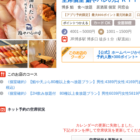
全席個室 鮨やハレの日 ＫＩＴ
博多 鮨 食べ放題 居酒屋 個室 同窓会
【アプリ予約限定】最大800ポイント還元対象店
口
ポイントつかえる
4001～5000円
1001～1500円
JR博多駅 博多口 徒歩１分（駅直結）
【公式】ホームページか
予約人数×300ポイント>
このお店のコース
《個室確約》【鮨や天ぷら80種以上食べ放題プラン】男性:4389円女性:4169円お
税込)
《個室確約》【2H飲み放題付 80種以上食放題プラン】男性6039円女性581
ネット予約の空席状況
カレンダーの更新に失敗しました。
下記ボタンを押して空席状況を更新してくだ
空席状況を更新する