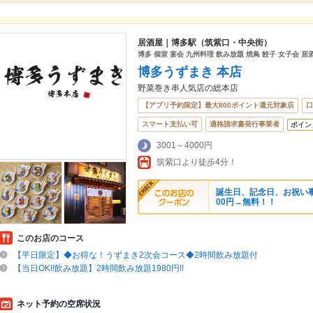
居酒屋｜博多駅（筑紫口・中央街）
博多 個室 宴会 九州料理 飲み放題 焼鳥 餃子 女子会 居
博多うずまき 本店
野菜巻き串人気店の総本店
【アプリ予約限定】最大800ポイント還元対象店
口
スマート支払い可
適格請求書発行事業者
ポイン
3001～4000円
筑紫口より徒歩4分！
誕生日、記念日、お祝い事
00円→無料！！
このお店のコース
【平日限定】◆お得な！うずまき2次会コース◆2時間飲み放題付
【当日OK!!飲み放題】2時間飲み放題1980円!!
ネット予約の空席状況