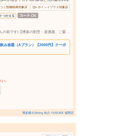
コミ投稿特典対象店
ポイントプラス対象店
トつかえる
(JR博多駅筑紫口より徒歩5分/合同庁舎さんの前です)【博多の割烹・居酒屋。ご宴会コースは4000円～。全席個室】
飲み放題（Aプラン）【2000円】クーポ
さい。
博多郷土Dining 祐介 YUSUKE 福岡店