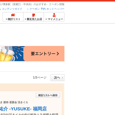
り/博多駅（筑紫口・中央街）のおすすめ・クーポン情報
コンテンツガイド
クーポン 予約 ホットペッパー
検討リスト
最近見たお店
マイメニュー
1/3ページ
炊き 接待 昼宴会 活きイカ
介 -YUSUKE- 福岡店
徒歩5分/活きイカや旬の鮮魚と九州郷土料理