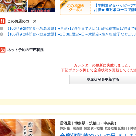
【早割限定☆ハッピーアワ
お得★ ※対象コースで詳
このお店のコース
【106品★2時間食べ飲み放題】●早割●17時半まで入店(土日祝.祝前日17時まで)38
【106品★2時間食べ飲み放題】●1日3組限定●日～木限定●焼き鳥,餃子など…3800
ネット予約の空席状況
カレンダーの更新に失敗しました。
下記ボタンを押して空席状況を更新してくだ
空席状況を更新する
居酒屋｜博多駅（筑紫口・中央街）
博多 鮨 居酒屋 個室 食べ放題 飲み放題 誕生日 日本酒