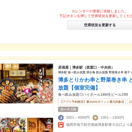
カレンダーの更新に失敗しました。
下記ボタンを押して空席状況を更新してくだ
空席状況を更新する
居酒屋｜博多駅（筑紫口・中央街）
博多駅 食べ飲み放題 焼き鳥 飲み放題 野菜巻き串 餃子 
博多とりかわ串と野菜巻き串 と
放題【個室完備】
食べ飲み放題◎ハイボール188/生ビール299
【アプリ予約限定】最大800ポイント還元対象店
口
3001～4000円
1001～1500円