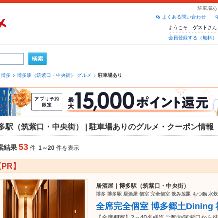
駐車場あ
よくある問い合わせ
ようこそ、
さん
ゲスト
会員登録する（無料）
博多
博多駅（筑紫口・中央街） グルメ
駐車場あり
多駅（筑紫口・中央街） | 駐車場ありのグルメ・クーポン情報
53
索結果
件
1～20
件を表示
【PR】
居酒屋｜博多駅（筑紫口・中央街）
博多 博多駅 居酒屋 個室 完全個室 飲み放題 もつ鍋 水
全席完全個室 博多郷土Dining 祐
【全席個室】2～40名様迄ご案内/筑紫口から