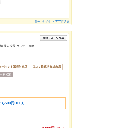
鮨やハレの日 KITTE博多店
マ鯖 飲み放題 ランチ 接待
00ポイント還元対象店
口コミ投稿特典対象店
ら500円OFF★