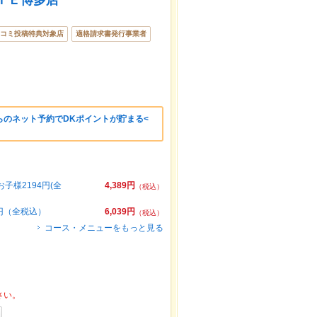
ＴＥ博多店
コミ投稿特典対象店
適格請求書発行事業者
らのネット予約でDKポイントが貯まる<
子様2194円(全
4,389円
（税込）
9円（全税込）
6,039円
（税込）
コース・メニューをもっと見る
さい。