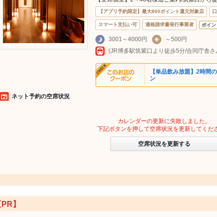
【アプリ予約限定】最大800ポイント還元対象店
口
スマート支払い可
適格請求書発行事業者
ポイン
3001～4000円
～500円
【単品飲み放題】2時間の
ン
ネット予約の空席状況
カレンダーの更新に失敗しました。
下記ボタンを押して空席状況を更新してくだ
空席状況を更新する
【PR】