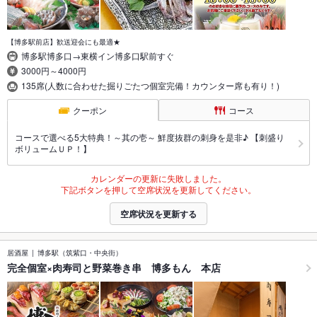
【博多駅前店】歓送迎会にも最適★
博多駅博多口→東横イン博多口駅前すぐ
3000円～4000円
135席(人数に合わせた掘りごたつ個室完備！カウンター席も有り！)
クーポン
コース
コースで選べる5大特典！～其の壱～ 鮮度抜群の刺身を是非♪ 【刺盛り
ボリュームＵＰ！】
カレンダーの更新に失敗しました。
下記ボタンを押して空席状況を更新してください。
空席状況を更新する
居酒屋
博多駅（筑紫口・中央街）
完全個室×肉寿司と野菜巻き串 博多もん 本店