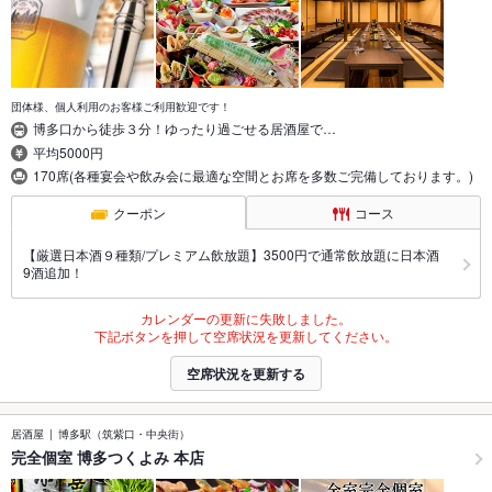
団体様、個人利用のお客様ご利用歓迎です！
博多口から徒歩３分！ゆったり過ごせる居酒屋で…
平均5000円
170席(各種宴会や飲み会に最適な空間とお席を多数ご完備しております。)
クーポン
コース
【厳選日本酒９種類/プレミアム飲放題】3500円で通常飲放題に日本酒
9酒追加！
カレンダーの更新に失敗しました。
下記ボタンを押して空席状況を更新してください。
空席状況を更新する
居酒屋
博多駅（筑紫口・中央街）
完全個室 博多つくよみ 本店