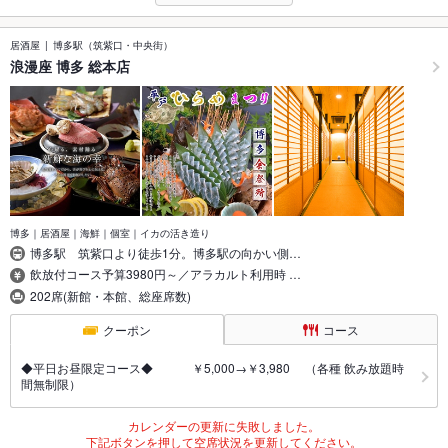
居酒屋
博多駅（筑紫口・中央街）
浪漫座 博多 総本店
博多｜居酒屋｜海鮮｜個室｜イカの活き造り
博多駅 筑紫口より徒歩1分。博多駅の向かい側…
飲放付コース予算3980円～／アラカルト利用時 …
202席(新館・本館、総座席数)
クーポン
コース
◆平日お昼限定コース◆ ￥5,000→￥3,980 （各種 飲み放題時
間無制限）
カレンダーの更新に失敗しました。
下記ボタンを押して空席状況を更新してください。