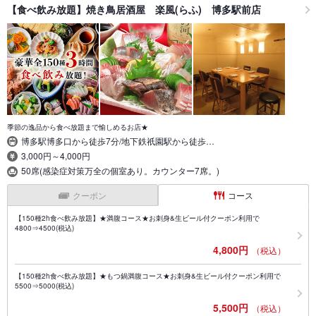
【食べ飲み放題】焼き鳥居酒屋 楽風(らふ) 博多駅前店
季節の逸品から食べ放題まで愉しめるお店★
博多駅博多口から徒歩7分/地下鉄祇園駅から徒歩…
3,000円～4,000円
50席(感染症対策万全の個室あり。カウンター7席。)
クーポン
コース
【150種2h食べ飲み放題】★満腹コース★お刺身&生ビール付クーポン利用で
4800⇒4500(税込)
4,800円
（税込）
【150種2h食べ飲み放題】★もつ鍋満腹コース★お刺身&生ビール付クーポン利用で
5500⇒5000(税込)
5,500円
（税込）