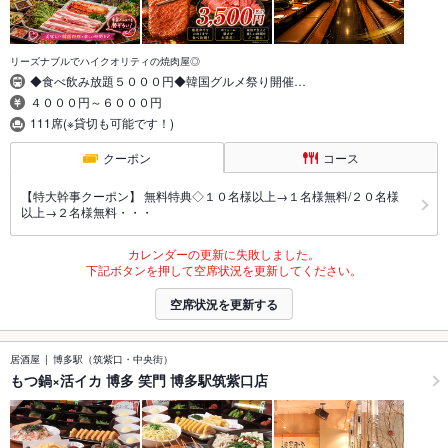
リーズナブルでハイクオリティの焼肉屋◎
◆食べ飲み放題５０００円◆韓国グルメ祭り開催…
４０００円～６０００円
111席(※貸切も可能です！)
クーポン
コース
【特大幹事クーポン】 無料特典◇１０名様以上→１名様無料/２０名様
以上→２名様無料・・・
カレンダーの更新に失敗しました。
下記ボタンを押して空席状況を更新してください。
空席状況を更新する
居酒屋
博多駅（筑紫口・中央街）
もつ鍋×活イカ 博多 笑門 博多駅筑紫口店