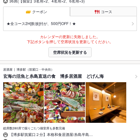
36席(【個室】3名用×2、4名用×2、6名用×3)
クーポン
コース
★全コース2H[飲放]付が、500円OFF！★
カレンダーの更新に失敗しました。
下記ボタンを押して空席状況を更新してください。
空席状況を更新する
居酒屋
博多駅（筑紫口・中央街）
玄海の活魚と糸島直送の食 博多居酒屋 どげん海
総席数280席で掘りごたつ個室席も多数完備
【博多駅筑紫口２分】本格和食居酒屋/糸島半島…