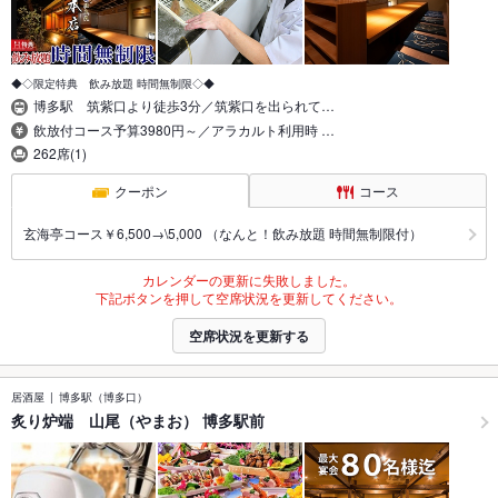
◆◇限定特典 飲み放題 時間無制限◇◆
博多駅 筑紫口より徒歩3分／筑紫口を出られて…
飲放付コース予算3980円～／アラカルト利用時 …
262席(1)
クーポン
コース
玄海亭コース￥6,500→\5,000 （なんと！飲み放題 時間無制限付）
カレンダーの更新に失敗しました。
下記ボタンを押して空席状況を更新してください。
空席状況を更新する
居酒屋
博多駅（博多口）
炙り炉端 山尾（やまお） 博多駅前