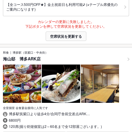
【全コース500円OFF★】金土祝前日も利用可能♪ (※テーブル席優先の
ご案内になります)
カレンダーの更新に失敗しました。
下記ボタンを押して空席状況を更新してください。
空席状況を更新する
和食
博多駅（筑紫口・中央街）
海山邸 博多ARK店
全室個室 会食宴会接待に人気です
博多駅筑紫口より徒歩4分/合同庁舎前交差点ARK…
6800円
120席(掘り炬燵個室は2～60名まで全12部屋ございます。)