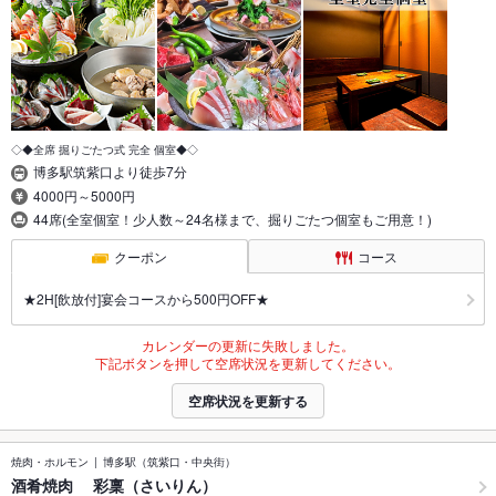
◇◆全席 掘りごたつ式 完全 個室◆◇
博多駅筑紫口より徒歩7分
4000円～5000円
44席(全室個室！少人数～24名様まで、掘りごたつ個室もご用意！)
クーポン
コース
★2H[飲放付]宴会コースから500円OFF★
カレンダーの更新に失敗しました。
下記ボタンを押して空席状況を更新してください。
空席状況を更新する
焼肉・ホルモン
博多駅（筑紫口・中央街）
酒肴焼肉 彩稟（さいりん）