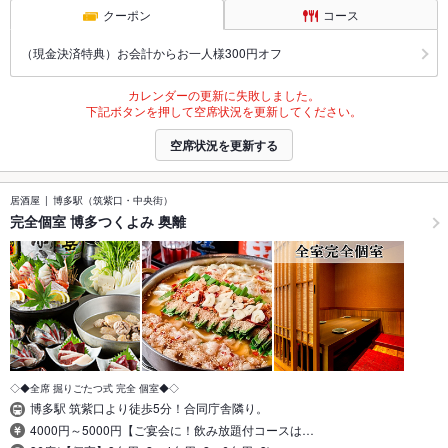
クーポン
コース
（現金決済特典）お会計からお一人様300円オフ
カレンダーの更新に失敗しました。
下記ボタンを押して空席状況を更新してください。
空席状況を更新する
居酒屋
博多駅（筑紫口・中央街）
完全個室 博多つくよみ 奥離
◇◆全席 掘りごたつ式 完全 個室◆◇
博多駅 筑紫口より徒歩5分！合同庁舎隣り。
4000円～5000円【ご宴会に！飲み放題付コースは…