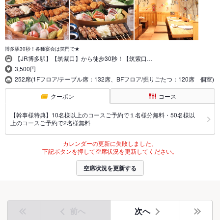
博多駅30秒！各種宴会は笑門で★
【JR博多駅】【筑紫口】から徒歩30秒！【筑紫口…
3,500円
252席(1Fフロア/テーブル席：132席、BFフロア/掘りごたつ：120席 個室)
クーポン
コース
【幹事様特典】10名様以上のコースご予約で１名様分無料・50名様以
上のコースご予約で2名様無料
カレンダーの更新に失敗しました。
下記ボタンを押して空席状況を更新してください。
空席状況を更新する
前へ
次へ