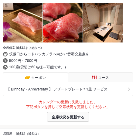
全席個室 博多駅より徒歩7分
筑紫口からヨドバシカメラへ向かい音羽交差点を…
5000円～7000円
100席(貸切は60名様～可能です。)
クーポン
コース
【 Birthday・Anniversary 】 デザートプレート＊1皿 サービス
カレンダーの更新に失敗しました。
下記ボタンを押して空席状況を更新してください。
空席状況を更新する
居酒屋
博多駅（博多口）