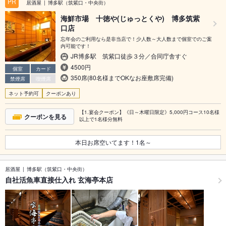
PR
居酒屋
博多駅（筑紫口・中央街）
海鮮市場 十徳や(じゅっとくや) 博多筑紫
口店
忘年会のご利用なら是非当店で！少人数～大人数まで個室でのご案
内可能です！
JR博多駅 筑紫口徒歩３分／合同庁舎すぐ
4500円
個室
カード
350席(80名様までOKなお座敷席完備)
禁煙席
喫煙席
ネット予約可
クーポンあり
【1.宴会クーポン】《日～木曜日限定》5,000円コース10名様
クーポンを見る
以上で1名様分無料
本日お席空いてます！
1
名～
居酒屋
博多駅（筑紫口・中央街）
自社活魚車直接仕入れ 玄海亭本店