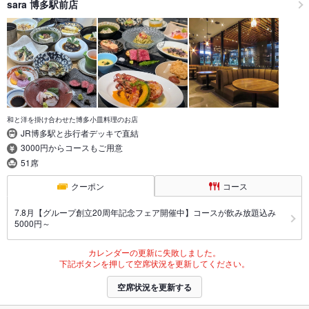
sara 博多駅前店
和と洋を掛け合わせた博多小皿料理のお店
JR博多駅と歩行者デッキで直結
3000円からコースもご用意
51席
クーポン
コース
7.8月【グループ創立20周年記念フェア開催中】コースが飲み放題込み
5000円～
カレンダーの更新に失敗しました。
下記ボタンを押して空席状況を更新してください。
空席状況を更新する