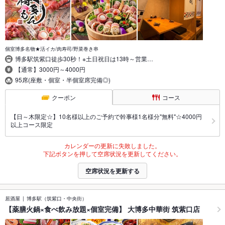
個室博多名物★活イカ/肉寿司/野菜巻き串
博多駅筑紫口徒歩30秒！※土日祝日は13時～営業…
【通常】3000円～4000円
95席(座敷・個室・半個室席完備◎)
クーポン
コース
【日～木限定☆】10名様以上のご予約で幹事様1名様分"無料"☆4000円
以上コース限定
カレンダーの更新に失敗しました。
下記ボタンを押して空席状況を更新してください。
空席状況を更新する
居酒屋
博多駅（筑紫口・中央街）
【薬膳火鍋×食べ飲み放題×個室完備】 大博多中華街 筑紫口店