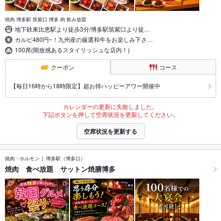
焼肉 博多駅 筑紫口 博多 肉 飲み放題
地下鉄東比恵駅より徒歩3分/博多駅筑紫口より徒…
カルビ480円~！九州産の厳選和牛をお楽しみ下さ…
100席(開放感あるスタイリッシュな店内！)
クーポン
コース
【毎日16時から18時限定】超お得ハッピーアワー開催中
カレンダーの更新に失敗しました。
下記ボタンを押して空席状況を更新してください。
空席状況を更新する
焼肉・ホルモン
博多駅（博多口）
焼肉 食べ放題 サットン焼膳博多