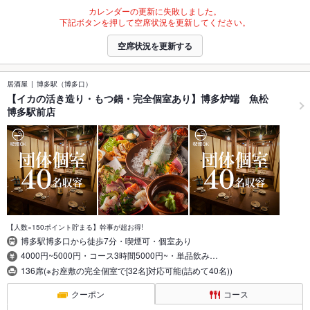
カレンダーの更新に失敗しました。
下記ボタンを押して空席状況を更新してください。
空席状況を更新する
居酒屋
博多駅（博多口）
【イカの活き造り・もつ鍋・完全個室あり】博多炉端 魚松
博多駅前店
【人数×150ポイント貯まる】幹事が超お得!
博多駅博多口から徒歩7分・喫煙可・個室あり
4000円~5000円・コース3時間5000円~・単品飲み…
136席(※お座敷の完全個室で[32名]対応可能(詰めて40名))
クーポン
コース