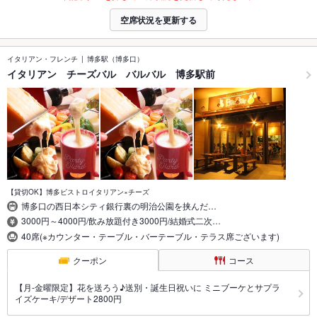
空席状況を更新する
イタリアン・フレンチ
博多駅（博多口）
イタリアン チーズバル バルバル 博多駅前
【貸切OK】博多ビストロイタリアン×チーズ
博多口の西日本シティ銀行裏の明治公園を挟んだ…
3000円～4000円/飲み放題付き3000円/結婚式二次…
40席(※カウンター・テーブル・バーテーブル・テラス席ございます)
クーポン
コース
【月-金曜限定】花を送ろう♪送別・誕生日祝いに ミニブーケとサプラ
イズケーキ/デザート2800円