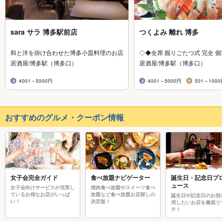
sara サラ 博多駅前店
つくよみ 離れ 博多
和と洋を掛け合わせた博多小皿料理のお店
◇◆全席 掘りごたつ式 完全 
居酒屋/博多駅（博多口）
居酒屋/博多駅（博多口）
4001～5000円
4001～5000円
501～100
おすすめのグルメ・クーポン情報
女子会完全ガイド
食べ放題ナビゲーター
誕生日・記念日プ
ュース
女子会向けサービスが充実し
焼肉食べ放題やスイーツ食べ
ているお得なお店がいっぱ
放題など食べ放題お店探しの
誕生日や記念日のお祝
い！
決定版！
用したいお店を徹底リ
チ！