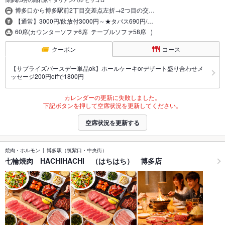
博多駅5分の隠れ家イタリアンバル ピッコロ
博多口から博多駅前2丁目交差点左折→2つ目の交…
【通常】3000円/飲放付3000円～★タパス690円/…
60席(カウンターソファ6席 テーブルソファ58席 )
クーポン
コース
【サプライズバースデー単品ok】ホールケーキorデザート盛り合わせメ
ッセージ200円offで1800円
カレンダーの更新に失敗しました。
下記ボタンを押して空席状況を更新してください。
空席状況を更新する
焼肉・ホルモン
博多駅（筑紫口・中央街）
七輪焼肉 HACHIHACHI （はちはち） 博多店