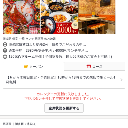
博多駅 個室 中華 ランチ 居酒屋 飲み放題
博多駅筑紫口より徒歩2分！博多でこだわりの中…
通常平均：2980円/宴会平均：4000円/ランチ平均…
120席(VIPルーム完備！半個室多数、最大56名様のご宴会も可能！)
クーポン
コース
【月から木曜日限定・予約限定】15時から18時までの来店で生ビール1
杯無料
カレンダーの更新に失敗しました。
下記ボタンを押して空席状況を更新してください。
空席状況を更新する
居酒屋
博多駅（博多口）