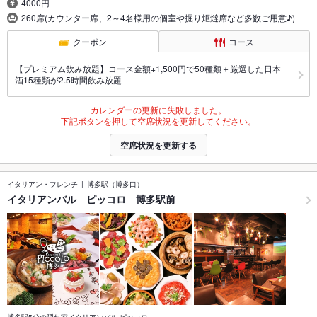
4000円
260席(カウンター席、2～4名様用の個室や掘り炬燵席など多数ご用意♪)
クーポン
コース
【プレミアム飲み放題】コース金額+1,500円で50種類＋厳選した日本
酒15種類が2.5時間飲み放題
カレンダーの更新に失敗しました。
下記ボタンを押して空席状況を更新してください。
空席状況を更新する
イタリアン・フレンチ
博多駅（博多口）
イタリアンバル ピッコロ 博多駅前