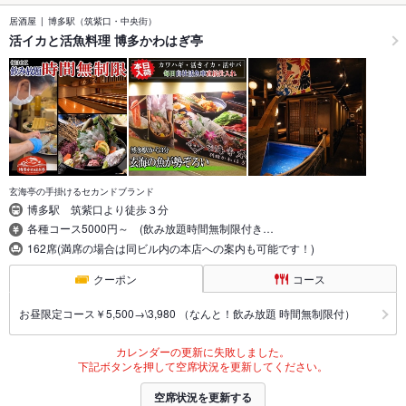
居酒屋
博多駅（筑紫口・中央街）
活イカと活魚料理 博多かわはぎ亭
玄海亭の手掛けるセカンドブランド
博多駅 筑紫口より徒歩３分
各種コース5000円～ (飲み放題時間無制限付き…
162席(満席の場合は同ビル内の本店への案内も可能です！)
クーポン
コース
お昼限定コース￥5,500→\3,980 （なんと！飲み放題 時間無制限付）
カレンダーの更新に失敗しました。
下記ボタンを押して空席状況を更新してください。
空席状況を更新する