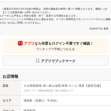
※更新日が2021/3/31以前の情報は、当時の価格及び税率に基づく情報となります。価格につき
ましては直接店舗へお問い合わせください。
※クーポンは予告なく内容を変更・終了・延長する可能性があります。
※スクリーンショットや印刷をされた場合を含め、クーポン利用時点でホットペッパーグルメに掲載
がないものはご利用いただけません。
2026/07/24 更新
アプリ
なら何度もログイン不要ですぐ確認！
ワンタップで手軽につかえる
アプリでブックマーク
お店情報
店名
ネオ韓国酒場×食べ飲み放題 韓美-カンビ-博多【個室完備】
お得なプラン満載★韓国食べ飲み放題あり◎
エリア
博多駅（筑紫口・中央街）
ジャンル
韓国料理