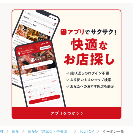
フライドポテト
ソーセージ
しゃぶしゃぶ
焼きそば
鶏皮
もつ鍋
博多駅 × 韓国料理
博多駅（筑紫口・中央街） × 和食
福岡のグルメランキング
餃子
チャーハン
杏仁豆腐
ビビンバ
石焼きビビンバ
冷麺
ケーキ
博多駅 × 韓国料理全般
博多駅（筑紫口・中央街） × 鍋
福岡の韓国料理ランキング
デザート
チーズタッカルビ
和食
福岡
博多のグルメランキング
鍋
福岡 × 韓国料理
博多の韓国料理ランキング
博多 × 和食
福岡 × 韓国料理全般
博多駅（筑紫口・中央街）のグルメランキング
博多 × 鍋
福岡 × 和食
博多駅 × 和食
福岡 × 鍋
博多駅 × 鍋
岡
博多
博多駅（筑紫口・中央街）
お店TOP
クーポン一覧