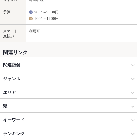
予算
2001～3000円
1001～1500円
スマート
利用可
支払い
関連リンク
関連店舗
韓美 KANBI
ジャンル
ネオ韓国酒場×食べ飲み放題 韓美-カンビ-天神【個室完備】
韓国料理
エリア
韓国料理全般
博多駅（筑紫口・中央街）
駅
博多 × 韓国料理
博多駅（筑紫口・中央街） × 韓国料理
呉服町駅
キーワード
博多 × 韓国料理全般
博多駅（筑紫口・中央街） × 韓国料理全般
博多駅
ランキング
からあげ
お茶漬け
馬刺し
エビ料理
カキ料理・オイスター