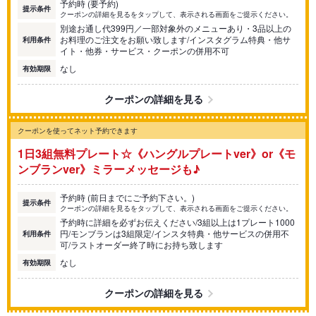
予約時 (要予約)
提示条件
クーポンの詳細を見るをタップして、表示される画面をご提示ください。
別途お通し代399円／一部対象外のメニューあり・3品以上の
お料理のご注文をお願い致します/インスタグラム特典・他サ
利用条件
イト・他券・サービス・クーポンの併用不可
なし
有効期限
クーポンの詳細を見る
クーポンを使ってネット予約できます
1日3組無料プレート☆《ハングルプレートver》or《モ
ンブランver》ミラーメッセージも♪
予約時 (前日までにご予約下さい。)
提示条件
クーポンの詳細を見るをタップして、表示される画面をご提示ください。
予約時に詳細を必ずお伝えください/3組以上は1プレート1000
円/モンブランは3組限定/インスタ特典・他サービスの併用不
利用条件
可/ラストオーダー終了時にお持ち致します
なし
有効期限
クーポンの詳細を見る