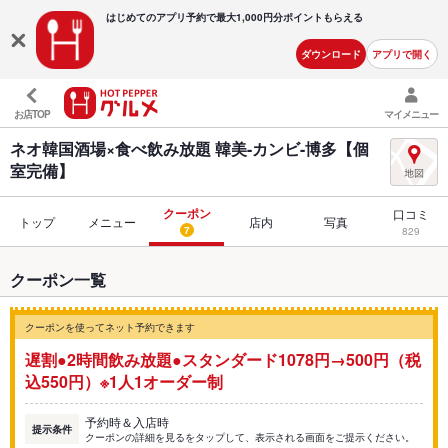
はじめてのアプリ予約で最大
1,000円分ポイントもらえる
ダウンロード
アプリで開く
お店TOP
マイメニュー
ネオ韓国酒場×食べ飲み放題 韓美-カンビ-博多【個
室完備】
クーポン
口コミ
トップ
メニュー
店内
写真
7
829
クーポン一覧
クーポンを使ってネット予約できます
遅割●2時間飲み放題●スタンダード1078円→500円（税
込550円）※1人1オーダー制
予約時＆入店時
提示条件
クーポンの詳細を見るをタップして、表示される画面をご提示ください。