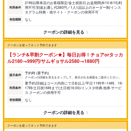
21時以降来店のお客様限定/金土祝前日,お盆期間(8/10-8/15)利
用不可/別途お通し代380円／1人1品以上のオーダー制/インス
利用条件
タグラム特典・他サイト・クーポンの併用不可
なし
有効期限
クーポンの詳細を見る
クーポンを使ってネット予約できます
【ランチ&早割クーポン★】毎日お得！チョアorタッカ
ル2180→999円/サムギョサル2580→1880円
予約時 (要予約)
提示条件
クーポンの詳細を見るをタップして、表示される画面をご提示ください。
要予約/詳細はコース内容にて/2名以上/平日:11時半~14時、16-
17時/土日祝16時まで(土日祝16:00)/インスタ特典.他券.サービ
利用条件
ス.クーポンの併用不可
なし
有効期限
クーポンの詳細を見る
クーポンを使ってネット予約できます