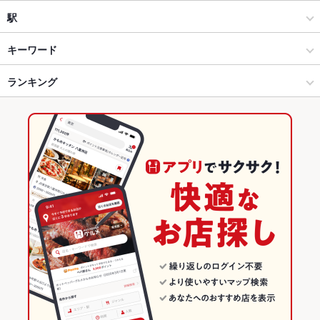
和風
赤坂・赤坂見附
駅
赤坂・六本木・麻布十番・西麻布 × 居酒屋
赤坂・赤坂見附 × 居酒屋
赤坂駅
キーワード
赤坂・六本木・麻布十番・西麻布 × 和風
赤坂・赤坂見附 × 和風
赤坂見附駅
ランキング
からあげ
お茶漬け
馬刺し
塩辛
モツ煮込み
エビ料理
カニ料理
刺身
フライドポテト
海鮮丼
しゃぶしゃぶ
すき焼き
うどん
天ぷら
赤坂駅 × 居酒屋
赤坂・赤坂見附 × 和食
永田町駅
東京のグルメランキング
焼きそば
レバー
つくね
地鶏
もつ鍋
水炊き
海鮮鍋
餃子
赤坂駅 × 和風
赤坂・赤坂見附 × 和食全般
東京の居酒屋ランキング
炭火焼
牛タン
ケーキ
パフェ
チーズケーキ
いくら丼
和食
東京
赤坂・六本木・麻布十番・西麻布のグルメランキング
和食全般
東京 × 居酒屋
赤坂・六本木・麻布十番・西麻布の居酒屋ランキング
赤坂・六本木・麻布十番・西麻布 × 和食
東京 × 和風
赤坂・赤坂見附のグルメランキング
赤坂・六本木・麻布十番・西麻布 × 和食全般
東京 × 和食
赤坂・赤坂見附の居酒屋ランキング
赤坂駅 × 和食
東京 × 和食全般