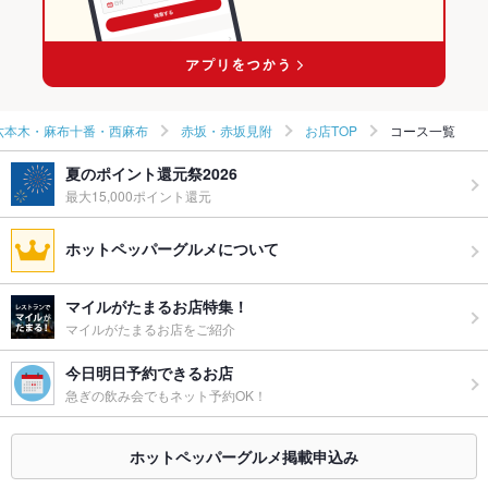
赤坂駅 × 和食全般
六本木・麻布十番・西麻布
赤坂・赤坂見附
お店TOP
コース一覧
夏のポイント還元祭2026
最大15,000ポイント還元
ホットペッパーグルメについて
マイルがたまるお店特集！
マイルがたまるお店をご紹介
今日明日予約できるお店
急ぎの飲み会でもネット予約OK！
ホットペッパーグルメ掲載申込み