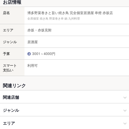
お店情報
店名
博多野菜巻きと旨い焼き鳥 完全個室居酒屋 串燈 赤坂店
全席個室 焼き鳥 野菜巻き串 鍋 九州料理
エリア
赤坂・赤坂見附
ジャンル
居酒屋
予算
3001～4000円
スマート
利用可
支払い
関連リンク
関連店舗
串ばってん
ジャンル
居酒屋
エリア