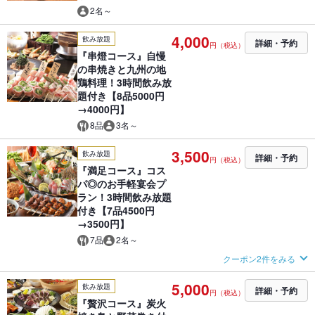
2名～
4,000
飲み放題
詳細・予約
円（税込）
『串燈コース』自慢
の串焼きと九州の地
鶏料理！3時間飲み放
題付き【8品5000円
→4000円】
8品
3名～
3,500
飲み放題
詳細・予約
円（税込）
『満足コース』コス
パ◎のお手軽宴会プ
ラン！3時間飲み放題
付き【7品4500円
→3500円】
7品
2名～
クーポン2件をみる
5,000
飲み放題
詳細・予約
円（税込）
『贅沢コース』炭火