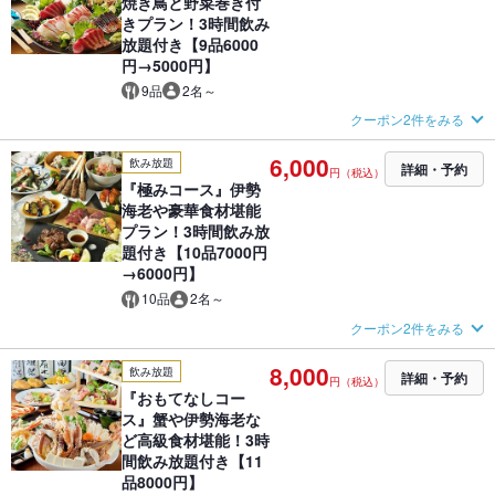
焼き鳥と野菜巻き付
きプラン！3時間飲み
放題付き【9品6000
円→5000円】
9品
2名～
クーポン2件をみる
6,000
飲み放題
詳細・予約
円（税込）
『極みコース』伊勢
海老や豪華食材堪能
プラン！3時間飲み放
題付き【10品7000円
→6000円】
10品
2名～
クーポン2件をみる
8,000
飲み放題
詳細・予約
円（税込）
『おもてなしコー
ス』蟹や伊勢海老な
ど高級食材堪能！3時
間飲み放題付き【11
品8000円】