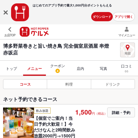
はじめてのアプリ予約で最大
1,000円分ポイントもらえる
ダウンロード
アプリで開く
お店TOP
マイメニュー
博多野菜巻きと旨い焼き鳥 完全個室居酒屋 串燈
赤坂店
クーポン
口コミ
トップ
メニュー
店内
写真
4
66
コース
料理
ドリンク
ネット予約できるコース
1,500
飲み放題
詳細・予約
円（税込）
【個室でご案内！当
日予約大歓迎！】今
だけなんと2時間飲み
放題2000円→1500円