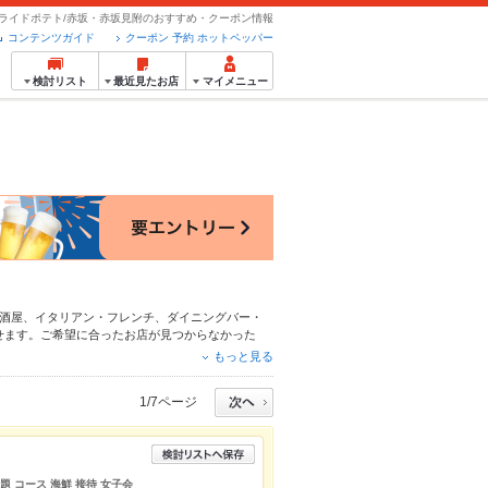
ライドポテト/赤坂・赤坂見附のおすすめ・クーポン情報
コンテンツガイド
クーポン 予約 ホットペッパー
検討リスト
最近見たお店
マイメニュー
酒屋
、
イタリアン・フレンチ
、
ダイニングバー・
せます。ご希望に合ったお店が見つからなかった
ッパーグルメなら、お得なクーポンはもちろん、こ
もっと見る
介しているので安心！24時間使える簡単便利なネ
ーティーにもお得に便利にホットペッパーグルメを
1/7ページ
題 コース 海鮮 接待 女子会