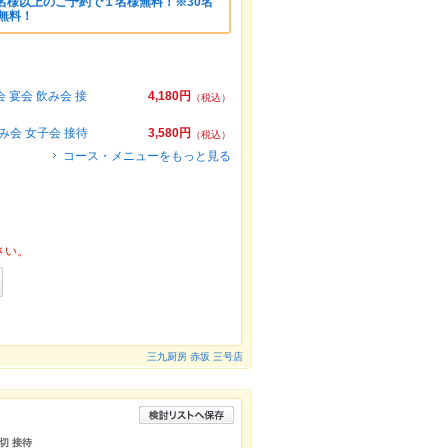
名様以上のご予約で１名様無料！※30名
様無料！
 宴会 飲み会 接
4,180円
（税込）
み会 女子会 接待
3,580円
（税込）
コース・メニューをもっと見る
さい。
三九厨房 赤坂 三号店
切 接待