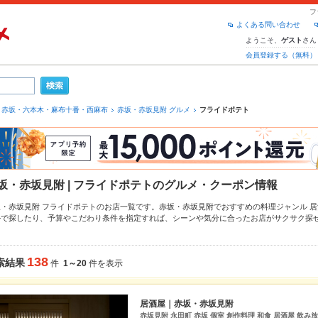
フ
よくある問い合わせ
ようこそ、
さん
ゲスト
会員登録する（無料）
赤坂・六本木・麻布十番・西麻布
赤坂・赤坂見附 グルメ
フライドポテト
坂・赤坂見附 | フライドポテトのグルメ・クーポン情報
坂・赤坂見附 フライドポテトのお店一覧です。赤坂・赤坂見附でおすすめの料理ジャンル
居
ル
で探したり、予算やこだわり条件を指定すれば、シーンや気分に合ったお店がサクサク探
、近隣のエリア
赤坂・赤坂見附
、
六本木
、
麻布十番
もチェックしてみてください。ホットペ
わりメニュー
からあげ
、
馬刺し
、
お茶漬け
や季節のおすすめ料理など、お店の最新情報をご紹
ト予約が使えるお店も拡大中です。友達どうしの飲み会にも、会社の宴会にも、デートやパ
138
索結果
件
1～20
件を表示
利用ください。
居酒屋｜赤坂・赤坂見附
赤坂見附 永田町 赤坂 個室 創作料理 和食 居酒屋 飲み放