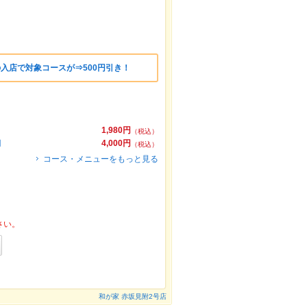
の入店で対象コースが⇒500円引き！
1,980円
（税込）
円
4,000円
（税込）
コース・メニューをもっと見る
さい。
和が家 赤坂見附2号店