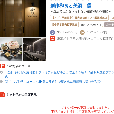
創作和食と美酒 霞
～当店でしか食べられない創作和食を堪能～
【アプリ予約限定】最大800ポイント還元対象店
口
適格請求書発行事業者
ポイントつかえる
3001～4000円
1001～1500円
このお店のコース
【当日予約も利用可能】プレミアム生ビル含むで全３０種！単品飲み放題プラン2時
込
新〈「お手軽」コース〉2H飲み放題付で焼き魚に蒸籠蒸し等《全7品》
ネット予約の空席状況
カレンダーの更新に失敗しました。
下記ボタンを押して空席状況を更新してくだ