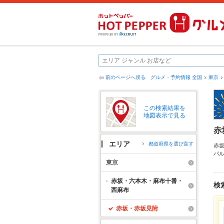
前のページへ戻る
グルメ・予約情報 全国
東京
この検索結果を
地図表示で見る
赤
エリア
都道府県を選び直す
赤
バ
ら
東京
だ
ッ
赤坂・六本木・麻布十番・
検
ご
西麻布
赤坂・赤坂見附