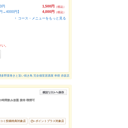
0円
1,500円
（税込）
→4000円】
4,000円
（税込）
コース・メニューをもっと見る
さい。
博多野菜巻きと旨い焼き鳥 完全個室居酒屋 串燈 赤坂店
 3時間飲み放題 接待 喫煙可
コミ投稿特典対象店
ポイントプラス対象店