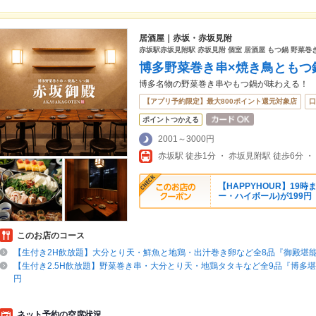
居酒屋｜赤坂・赤坂見附
赤坂駅赤坂見附駅 赤坂見附 個室 居酒屋 もつ鍋 野菜巻
博多野菜巻き串×焼き鳥ともつ鍋
博多名物の野菜巻き串やもつ鍋が味わえる！
【アプリ予約限定】最大800ポイント還元対象店
口
ポイントつかえる
2001～3000円
赤坂駅 徒歩1分 ・ 赤坂見附駅 徒歩6分 ・
【HAPPYHOUR】19
ー・ハイボール)が199円
このお店のコース
【生付き2H飲放題】大分とり天・鮮魚と地鶏・出汁巻き卵など全8品『御殿堪能コ
【生付き2.5H飲放題】野菜巻き串・大分とり天・地鶏タタキなど全9品『博多堪能
円
ネット予約の空席状況