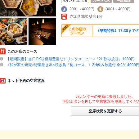
ポイントつかえる
3001～4000円
3001～4000円
赤坂見附駅 徒歩1分
《早割特典》17:30まで
このお店のコース
【期間限定】当日OK◎種類豊富なドリンクメニュー♪『2H飲み放題』1980円
《和が家の焼売×野菜巻き串×焼き鳥『梅コース』》2H飲み放題付 全9品 4000
ネット予約の空席状況
カレンダーの更新に失敗しました。
下記ボタンを押して空席状況を更新してくだ
空席状況を更新する