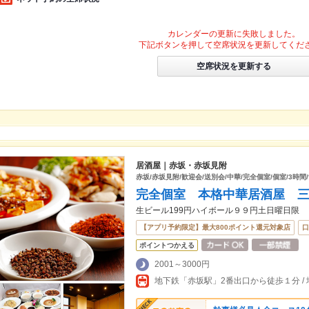
カレンダーの更新に失敗しました。
下記ボタンを押して空席状況を更新してくだ
空席状況を更新する
居酒屋｜赤坂・赤坂見附
赤坂/赤坂見附/歓迎会/送別会/中華/完全個室/個室/3時間
完全個室 本格中華居酒屋 
生ビール199円ハイボール９９円土日曜日限
【アプリ予約限定】最大800ポイント還元対象店
口
ポイントつかえる
2001～3000円