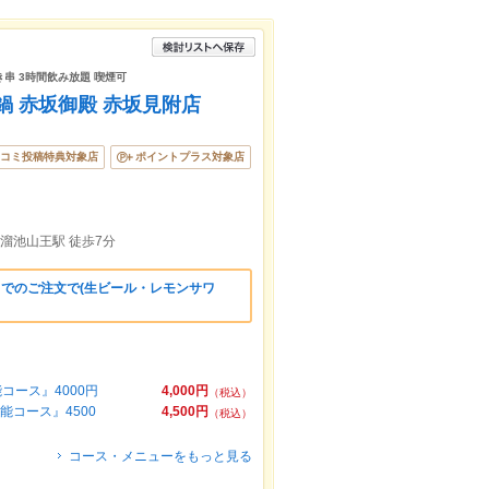
き串 3時間飲み放題 喫煙可
 赤坂御殿 赤坂見附店
コミ投稿特典対象店
ポイントプラス対象店
 溜池山王駅 徒歩7分
時までのご注文で(生ビール・レモンサワ
ース』4000円
4,000円
（税込）
コース』4500
4,500円
（税込）
コース・メニューをもっと見る