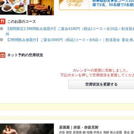
幹事様必見★全コース10
様で2名、50名様で3名
このお店のコース
【期間限定2.5時間飲み放題付】ご宴会4180円（税込)コース＜全10品＞歓送迎会
待
【2時間飲み放題付】ご宴会3580円（税込)コース＜全8品＞｜歓送迎会 宴会 飲
ネット予約の空席状況
カレンダーの更新に失敗しました。
下記ボタンを押して空席状況を更新してくだ
空席状況を更新する
居酒屋｜赤坂・赤坂見附
赤坂 個室 居酒屋 鍋 地鶏 串焼き 海鮮 飲み放題 宴会 貸