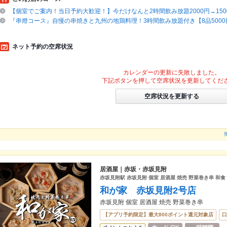
【個室でご案内！当日予約大歓迎！】今だけなんと2時間飲み放題2000円→150
『串燈コース』自慢の串焼きと九州の地鶏料理！3時間飲み放題付き【8品5000円
ネット予約の空席状況
カレンダーの更新に失敗しました。
下記ボタンを押して空席状況を更新してくだ
空席状況を更新する
居酒屋｜赤坂・赤坂見附
赤坂見附駅 赤坂見附 個室 居酒屋 焼売 野菜巻き串 和食
和が家 赤坂見附2号店
赤坂見附 個室 居酒屋 焼売 野菜巻き串
【アプリ予約限定】最大800ポイント還元対象店
口