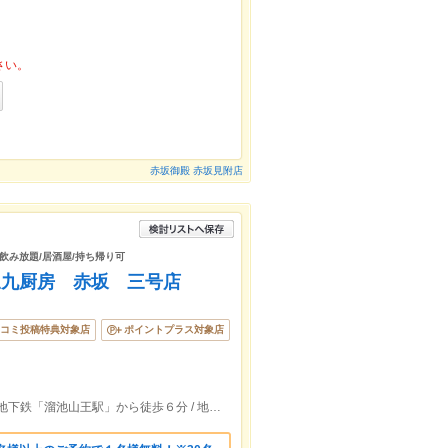
さい。
赤坂御殿 赤坂見附店
/飲み放題/居酒屋/持ち帰り可
三九厨房 赤坂 三号店
コミ投稿特典対象店
ポイントプラス対象店
地下鉄「赤坂駅」2番出口から徒歩１分 / 地下鉄「溜池山王駅」から徒歩６分 / 地下鉄「赤坂見附駅」から徒歩６分