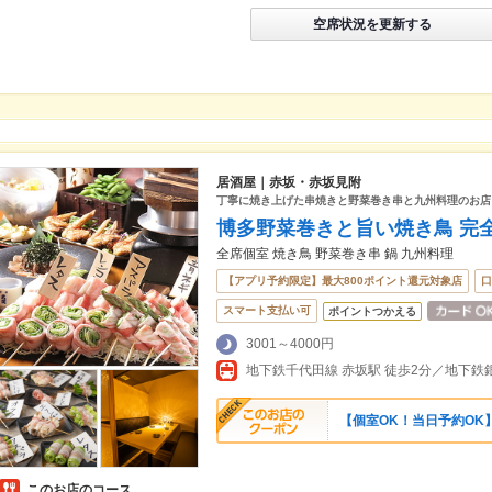
空席状況を更新する
居酒屋｜赤坂・赤坂見附
丁寧に焼き上げた串焼きと野菜巻き串と九州料理のお店
博多野菜巻きと旨い焼き鳥 完全
全席個室 焼き鳥 野菜巻き串 鍋 九州料理
【アプリ予約限定】最大800ポイント還元対象店
口
スマート支払い可
ポイントつかえる
3001～4000円
地下鉄千代田線 赤坂駅 徒歩2分／地下鉄銀
【個室OK！当日予約OK】
このお店のコース