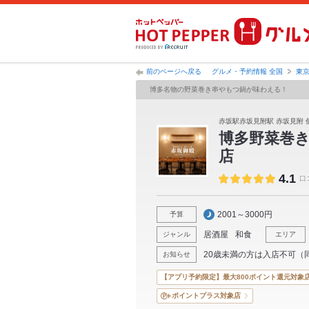
前のページへ戻る
グルメ・予約情報 全国
東
博多名物の野菜巻き串やもつ鍋が味わえる！
赤坂駅赤坂見附駅 赤坂見附 
博多野菜巻き
店
4.1
口
2001～3000円
予算
居酒屋
和食
ジャンル
エリア
20歳未満の方は入店不可（
お知らせ
【アプリ予約限定】最大800ポイント還元対象
ポイントプラス対象店