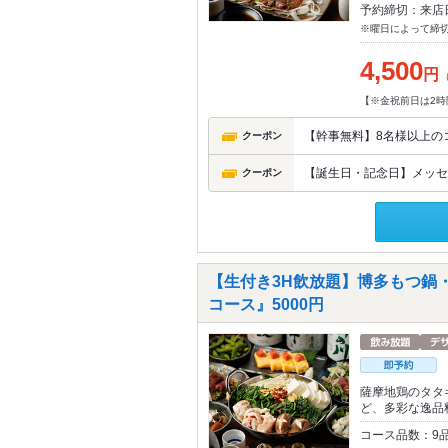
予約締切：来店
※曜日によって締
4,500
円
【※金祝前日は2時
【幹事無料】8名様以上の
クーポン
【誕生日・記念日】メッセ
クーポン
【生付き3H飲放題】博多もつ鍋
コース』5000円
薩摩地鶏のタタ
ど、多彩な逸品
コース品数：9