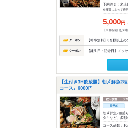
予約締切：来店
※曜日によって締
5,000
円
【※金祝前日は2時
【幹事無料】8名様以上の
クーポン
【誕生日・記念日】メッセ
クーポン
【生付き3H飲放題】朝〆鮮魚2
コース』6000円
朝〆鮮魚2種盛
タキなど、多彩
コース品数：1