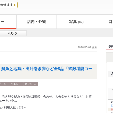
つかえます
ュー
店内・外観
写真
口
(82)
予
2026/05/01 更新
・鮮魚と地鶏・出汁巻き卵など全8品『御殿堪能コー
汁巻き卵や鮮魚と地鶏の2種盛り合わせ、大分名物とり天など、お酒
ューをバラ…
1
品／利用人数：2名～