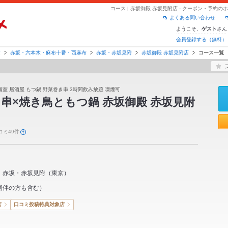
コース | 赤坂御殿 赤坂見附店 - クーポン・予約
よくある問い合わせ
ようこそ、
さん
ゲスト
会員登録する（無料）
京
赤坂・六本木・麻布十番・西麻布
赤坂・赤坂見附
赤坂御殿 赤坂見附店
コース一覧
個室 居酒屋 もつ鍋 野菜巻き串 3時間飲み放題 喫煙可
串×焼き鳥ともつ鍋 赤坂御殿 赤坂見附
コミ49件
赤坂・赤坂見附
（
東京
）
同伴の方も含む）
店
口コミ投稿特典対象店