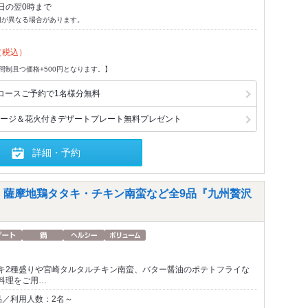
日の翌0時まで
切が異なる場合があります。
（税込）
間制且つ価格+500円となります。】
コースご予約で1名様分無料
ージ＆花火付きデザートプレート無料プレゼント
詳細・予約
・薩摩地鶏タタキ・チキン南蛮など全9品『九州贅沢
キ2種盛りや宮崎タルタルチキン南蛮、バター醤油のポテトフライな
料理をご用…
品／利用人数：2名～