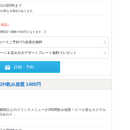
日の翌0時まで
切が異なる場合があります。
（税込）
間制且つ価格+500円となります。】
コースご予約で1名様分無料
ージ＆花火付きデザートプレート無料プレゼント
詳細・予約
飲み放題 1480円
0種類以上のドリンクメニューが2時間飲み放題！ビール党もカクテル
好みのド…
～