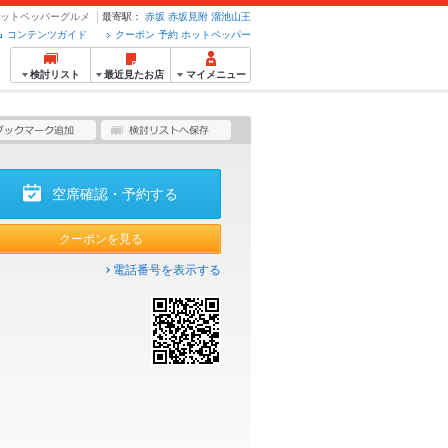
のホットペッパーグルメ
最寄駅：
赤坂
赤坂見附
溜池山王
コンテンツガイド
クーポン 予約 ホットペッパー
検討リスト
最近見たお店
マイメニュー
空席確認・予約する
クーポンを見る
電話番号を表示する