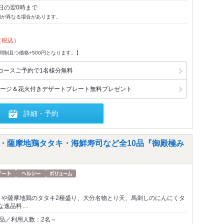
日の翌0時まで
切が異なる場合があります。
（税込）
間制且つ価格+500円となります。】
コースご予約で1名様分無料
ージ＆花火付きデザートプレート無料プレゼント
詳細・予約
種・薩摩地鶏タタキ・海鮮寿司など全10品『御殿極み
りや薩摩地鶏のタタキ2種盛り、大分名物とり天、馬刺しのにんにくタ
な逸品料…
0品／利用人数：2名～