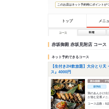
このお店はネット予約時にポイントが
トップ
メニ
赤坂御殿 赤坂見附店 コース
ネット予約できるコース
【生付き2H飲放題】大分とり天
ス』4000円
鶏のあんかけ出
が進む定番メニ
コース品数：8