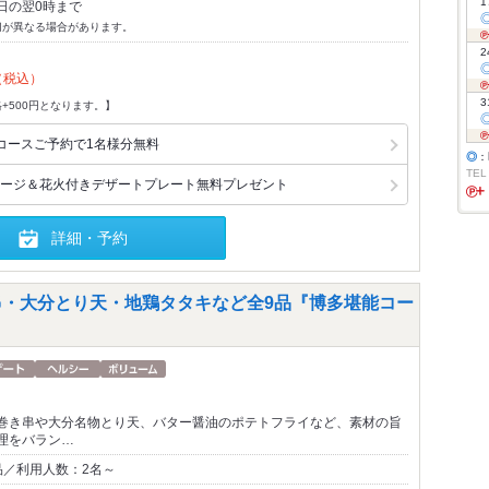
1
日の翌0時まで
切が異なる場合があります。
2
（税込）
3
+500円となります。】
コースご予約で1名様分無料
◎
：
TEL
ージ＆花火付きデザートプレート無料プレゼント
詳細・予約
き串・大分とり天・地鶏タタキなど全9品『博多堪能コー
巻き串や大分名物とり天、バター醤油のポテトフライなど、素材の旨
理をバラン…
品／利用人数：2名～