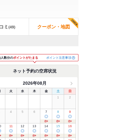
コミ
クーポン・地図
(
49
)
ポイント注意事項
約人数分の
ポイントがたまる
ネット予約の空席状況
2026年08月
月
火
水
木
金
土
日
1
2
3
4
5
6
7
8
9
◎
◎
◎
0
11
12
13
14
15
16
◎
◎
◎
◎
◎
◎
◎