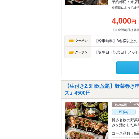
予約締切：来店
※曜日によって締
4,000
円
【※金祝前日は価格
【幹事無料】8名様以上の
クーポン
【誕生日・記念日】メッセ
クーポン
【生付き2.5H飲放題】野菜巻
ス』4500円
博多名物の野菜
みを活かした料
コース品数：9