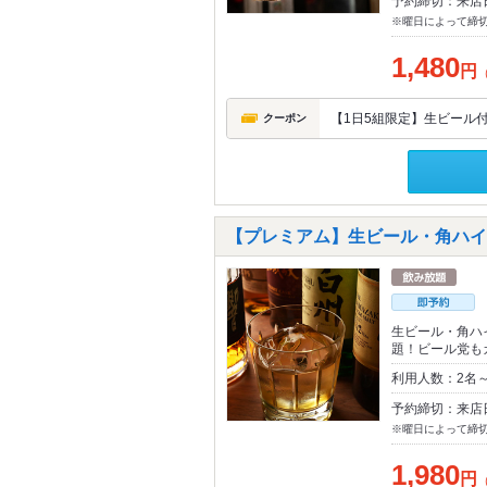
予約締切：来店
※曜日によって締
1,480
円
【1日5組限定】生ビール付き
クーポン
【プレミアム】生ビール・角ハイ・
生ビール・角ハ
題！ビール党も
利用人数：2名
予約締切：来店
※曜日によって締
1,980
円