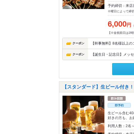
予約締切：来店
※曜日によって締
6,000
円
【※金祝前日は2時
【幹事無料】8名様以上の
クーポン
【誕生日・記念日】メッセ
クーポン
【スタンダード】生ビール付き！2H
生ビール含む4
好きの方も、お
利用人数：2名