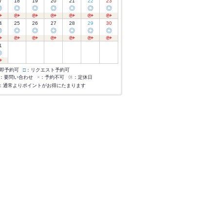
7
18
19
20
21
22
23
◎
◎
◎
◎
◎
◎
◎
4
25
26
27
28
29
30
◎
◎
◎
◎
◎
◎
◎
1
◎
即予約可
□
：リクエスト予約可
：要問い合わせ
×
：予約不可
休
：定休日
：通常よりポイントがお得にたまります