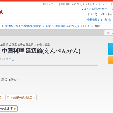
料理メニュー | 中国料理 延辺館 えんぺんかん - クーポン
よくある問い合わせ
ようこそ、
さん
ゲスト
会員登録する（無料）
知
栄ｷﾀ錦/伏見丸の内/泉/東桜/新栄
新栄
中国料理 延辺館 えんぺんかん
料理
み放題 貸切 個室 女子会 記念日 二次会 小籠包
 中国料理 延辺館(えんぺんかん)
コミ175件
新栄
（
愛知
）
店
口コミ投稿特典対象店
つかえます