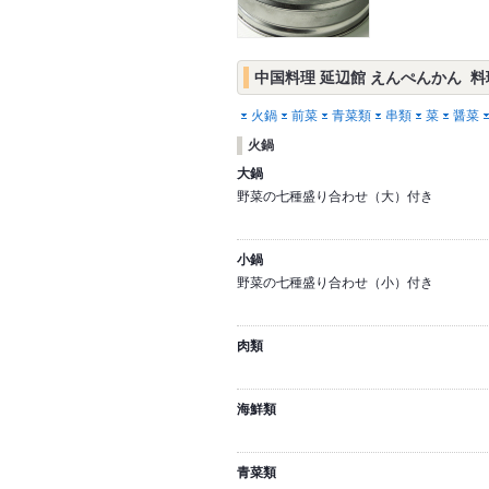
中国料理 延辺館 えんぺんかん 料
火鍋
前菜
青菜類
串類
菜
醤菜
火鍋
大鍋
野菜の七種盛り合わせ（大）付き
小鍋
野菜の七種盛り合わせ（小）付き
肉類
海鮮類
青菜類