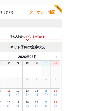
コミ
クーポン・地図
(
175
)
予約人数分の
ポイントがたまる
ネット予約の空席状況
2026年08月
月
火
水
木
金
土
日
1
2
3
4
5
6
7
8
9
0
11
12
13
14
15
16
休
◎
◎
◎
◎
◎
◎
7
18
19
20
21
22
23
休
◎
◎
◎
◎
◎
◎