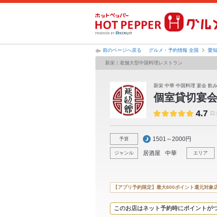
前のページへ戻る
グルメ・予約情報 全国
愛
新栄｜老舗大型中国料理レストラン
新栄 中華 中国料理 宴会 飲
個室貸切宴会
4.7
口
1501～2000円
予算
居酒屋
中華
ジャンル
エリア
【アプリ予約限定】最大800ポイント還元対象
このお店はネット予約時にポイントが