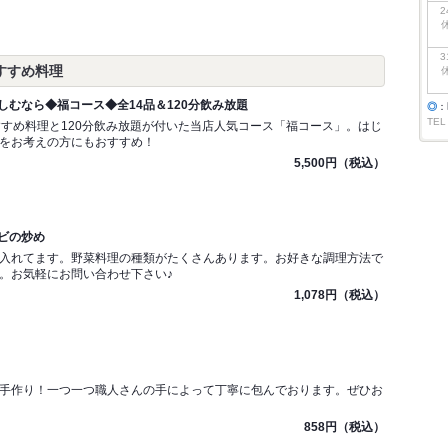
2
3
すすめ料理
しむなら◆福コース◆全14品＆120分飲み放題
◎
：
TEL
すすめ料理と120分飲み放題が付いた当店人気コース「福コース」。はじ
をお考えの方にもおすすめ！
5,500円（税込）
ビの炒め
入れてます。野菜料理の種類がたくさんあります。お好きな調理方法で
。お気軽にお問い合わせ下さい♪
1,078円（税込）
手作り！一つ一つ職人さんの手によって丁寧に包んでおります。ぜひお
858円（税込）