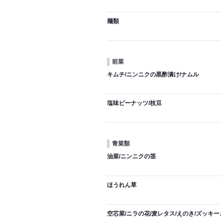
麺類
前菜
キムチ/ニンニクの黒酢漬け/ナムル
塩味ピーナッツ/枝豆
青菜類
油菜/ニンニクの茎
ほうれん草
空芯菜/ニラの花/麦レタス/えのき/ズッキー