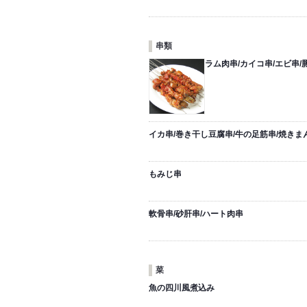
串類
ラム肉串/カイコ串/エビ串/
イカ串/巻き干し豆腐串/牛の足筋串/焼きま
もみじ串
軟骨串/砂肝串/ハート肉串
菜
魚の四川風煮込み