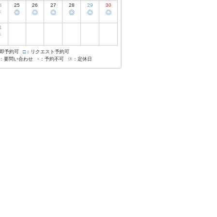
4
25
26
27
28
29
30
休
◎
◎
◎
◎
◎
◎
1
休
即予約可
□
：リクエスト予約可
：要問い合わせ
×
：予約不可
休
：定休日