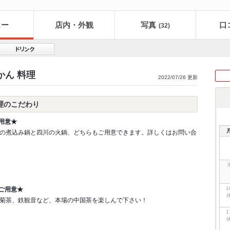
ュー
店内・外観
写真
口
(32)
かん 料理
2022/07/26 更新
料理のこだわり
用意★
の煮込み鍋と四川の火鍋、どちらもご用意できます。詳しくはお問い合
1
ご用意★
菊茶、鉄観音など、本場の中国茶を楽しんで下さい！
1