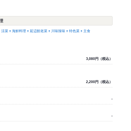
理
涼菜
海鮮料理
延辺館老菜
川味辣味
特色菜
主食
3,080円（税込）
2,200円（税込）
-
-