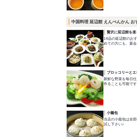
中国料理 延辺館 えんぺんかん お
贅沢に延辺館を楽
14品の延辺館のお
めての方にも、宴会
ブロッコリーとエ
新鮮な野菜を毎日仕
作ることも可能です
小籠包
当店の小籠包は全部
試し下さい♪