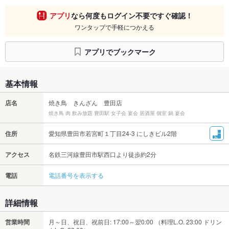
アプリ
なら何度もログイン不要ですぐ確認！
ワンタップで手軽につかえる
アプリでブックマーク
基本情報
店名
焼き鳥 きんざん 豊田店
焼き鳥 肉 飲み放題 豊田駅 女子会 宴会 居酒屋 個室 鍋 宴会
住所
愛知県豊田市若宮町１丁目24-3 にしきビル2階
アクセス
名鉄三河線豊田市駅西口より徒歩約2分
電話
電話番号を表示する
詳細情報
営業時間
月～日、祝日、祝前日: 17:00～翌0:00 （料理L.O. 23:00 ドリン