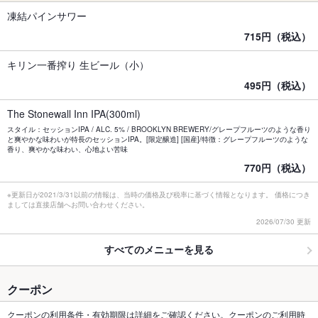
凍結パインサワー
715円（税込）
キリン一番搾り 生ビール（小）
495円（税込）
The Stonewall Inn IPA(300ml)
スタイル：セッションIPA / ALC. 5% / BROOKLYN BREWERY/グレープフルーツのような香り
と爽やかな味わいが特長のセッションIPA。[限定醸造] [国産]/特徴：グレープフルーツのような
香り、爽やかな味わい、心地よい苦味
770円（税込）
※更新日が2021/3/31以前の情報は、当時の価格及び税率に基づく情報となります。 価格につき
ましては直接店舗へお問い合わせください。
2026/07/30 更新
すべてのメニューを見る
クーポン
クーポンの利用条件・有効期限は詳細をご確認ください。クーポンのご利用時