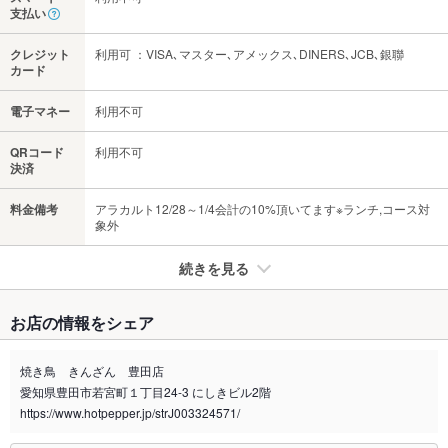
支払い
クレジット
利用可 ：VISA､マスター､アメックス､DINERS､JCB､銀聯
カード
電子マネー
利用不可
QRコード
利用不可
決済
料金備考
アラカルト12/28～1/4会計の10%頂いてます※ランチ,コース対
象外
続きを見る
たばこ
お店の情報をシェア
禁煙・喫煙
分煙（仕切りあり）
※喫煙の場合、加熱式たばこ限定です。
焼き鳥 きんざん 豊田店
電子たばこのみ喫煙可能に変わりました！紙たばこは店舗入り
口にて灰皿をご用意しております。
愛知県豊田市若宮町１丁目24-3 にしきビル2階
https://www.hotpepper.jp/strJ003324571/
喫煙専用室
なし