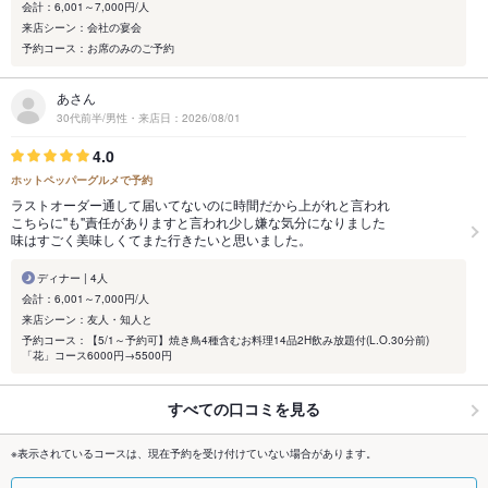
会計：6,001～7,000円/人
来店シーン：会社の宴会
予約コース：お席のみのご予約
あさん
30代前半/男性・来店日：2026/08/01
4.0
ホットペッパーグルメで予約
ラストオーダー通して届いてないのに時間だから上がれと言われ
こちらに''も''責任がありますと言われ少し嫌な気分になりました
味はすごく美味しくてまた行きたいと思いました。
ディナー | 4人
会計：6,001～7,000円/人
来店シーン：友人・知人と
予約コース：【5/1～予約可】焼き鳥4種含むお料理14品2H飲み放題付(L.O.30分前)
「花」コース6000円→5500円
すべての口コミを見る
※表示されているコースは、現在予約を受け付けていない場合があります。