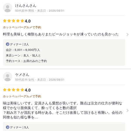
けんさんさん
50代前半/男性・来店日：2026/08/01
4.0
ホットペッパーグルメで予約
料理も美味しく種類もありまたビールジョッキが凍っていたのも良かった
ディナー | 2人
会計：5,001～6,000円/人
来店シーン：友人・知人と
予約コース：お席のみのご予約
ケメさん
50代前半/女性・来店日：2026/08/01
4.0
ホットペッパーグルメで予約
味は美味しいです。定員さんも愛想が良いです。難点は注文の仕方が便利な
様でかなり面倒臭くて、酔ってくると数の選択
？頼み方？が混乱する時がある。そこだけ改善して頂けると有難い。会社の
同僚も似た様な事を…
ディナー | 5人