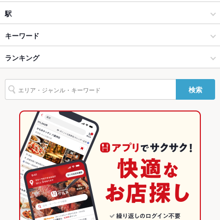
和風
豊田市駅
駅
設備
Wi-Fi
あり
豊田市 × 居酒屋
豊田市駅 × 居酒屋
豊田市駅
キーワード
バリアフリ
なし ：車いすで入店可（※バリアフリーの詳細はお店にお問い
豊田市 × 和風
豊田市駅 × 和風
ランキング
手羽先
からあげ
すき焼き
天ぷら
親子丼
レバー
つくね
鶏皮
ー
合せください）
パテ
鴨肉
水餃子
タッカンマリ
デザート
ねぎ焼き
塩ラーメン
豊田市駅 × 居酒屋
豊田市駅 × 和食
愛知のグルメランキング
駐車場
あり ：近隣のフリーパーキングをご利用ください。
検索
とうもろこしの天ぷら
鶏塩ラーメン
豊田市駅 × 和風
豊田市駅 × 焼き鳥・鶏料理
愛知の居酒屋ランキング
英語メニュ
あり
ー
和食
愛知
豊田市のグルメランキング
その他設備
お通し代300円。コースの場合不要。ワンドリンク制。お気楽
にお問い合わせ下さい。
焼き鳥・鶏料理
愛知 × 居酒屋
豊田市の居酒屋ランキング
その他
豊田市 × 和食
愛知 × 和風
豊田市駅のグルメランキング
飲み放題
あり ：各種飲み放題付コースをご用意しております。
豊田市 × 焼き鳥・鶏料理
愛知 × 和食
豊田市駅の居酒屋ランキング
食べ放題
なし ：食べ放題はございませんが、各種コースをご用意してお
ります。
豊田市駅 × 和食
愛知 × 焼き鳥・鶏料理