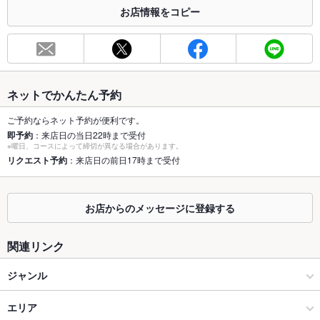
お店情報をコピー
※2020年4月1日～受動喫煙対策に関する法律が施行されています。正しい情報はお店へお問い
合わせください。
お席
総席数
53席(個室テーブル、カウンター、ソファー席がございます。)
ネットでかんたん予約
最大宴会収
53人(お気軽に店舗へご相談ください。)
容人数
ご予約ならネット予約が便利です。
即予約
：来店日の当日22時まで受付
個室
あり ：個室あり（3名様～）
※曜日、コースによって締切が異なる場合があります。
リクエスト予約
：来店日の前日17時まで受付
座敷
なし
掘りごたつ
なし
お店からのメッセージに登録する
カウンター
あり ：カウンター席あり（1名様～11名様まで）
関連リンク
ソファー
なし
ジャンル
テラス席
なし ：テラス席はご用意しておりません。
居酒屋
エリア
貸切
貸切不可 ：店舗にお問合せ下さい