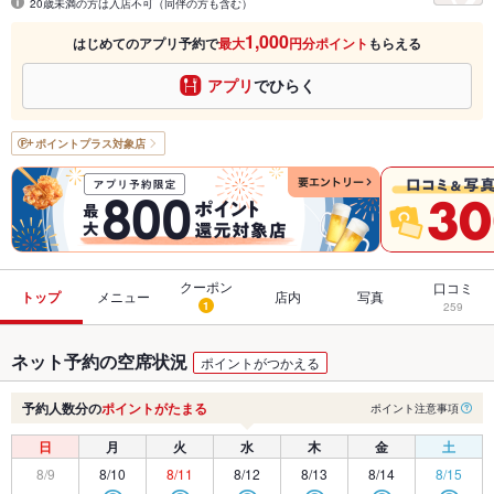
20歳未満の方は入店不可（同伴の方も含む）
1,000
はじめてのアプリ予約で
最大
円分ポイント
もらえる
アプリ
でひらく
ポイントプラス
対象店
クーポン
口コミ
トップ
メニュー
店内
写真
1
259
ネット予約の空席状況
ポイントがつかえる
予約人数分の
ポイントがたまる
ポイント注意事項
日
月
火
水
木
金
土
8/9
8/10
8/11
8/12
8/13
8/14
8/15