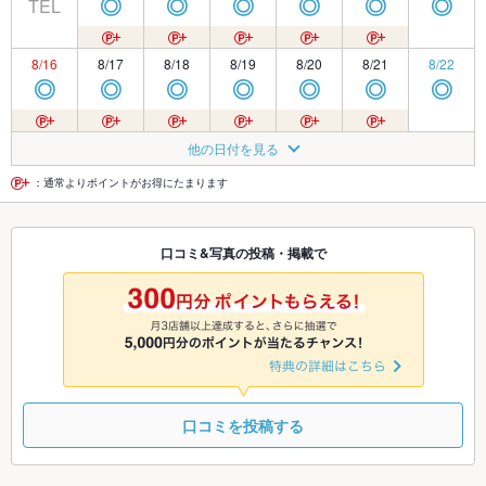
TEL
◎
◎
◎
◎
◎
◎
8/16
8/17
8/18
8/19
8/20
8/21
8/22
◎
◎
◎
◎
◎
◎
◎
8/23
8/24
8/25
8/26
8/27
8/28
8/29
他の日付を見る
◎
◎
◎
◎
◎
◎
◎
：通常よりポイントがお得にたまります
8/30
8/31
9/1
9/2
9/3
9/4
9/5
口コミ&写真の投稿・掲載で
◎
◎
◎
◎
◎
◎
◎
9/6
9/7
9/8
9/9
9/10
9/11
9/12
休
◎
◎
◎
◎
◎
◎
口コミを投稿する