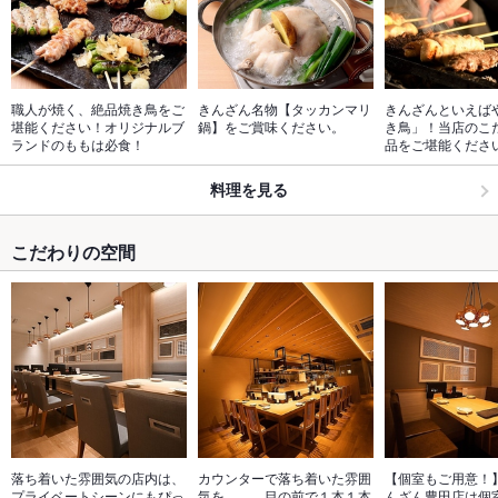
職人が焼く、絶品焼き鳥をご
きんざん名物【タッカンマリ
きんざんといえば
堪能ください！オリジナルブ
鍋】をご賞味ください。
き鳥」！当店のこ
ランドのももは必食！
品をご堪能くださ
料理を見る
こだわりの空間
落ち着いた雰囲気の店内は、
カウンターで落ち着いた雰囲
【個室もご用意！
プライベートシーンにもぴっ
気を。。。目の前で１本１本
んざん豊田店は個