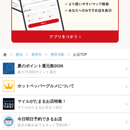
お酒
カクテル充実、焼酎充実、日本酒充実、ワイン充実
豊田市駅 × 焼き鳥・鶏料理
お子様連れ
お子様連れOK ：テーブル席などゆったりしたお席のご用意し
ておりますので、安心してご利用頂けます。
ウェディン
-
グパーティ
ー二次会
備考
タッカンマリのオンラインショップ、始めました。
愛知
豊田市
豊田市駅
お店TOP
https://www.kinzanonrain.co.jp/
夏のポイント還元祭2026
最大15,000ポイント還元
ホットペッパーグルメについて
マイルがたまるお店特集！
マイルがたまるお店をご紹介
今日明日予約できるお店
急ぎの飲み会でもネット予約OK！