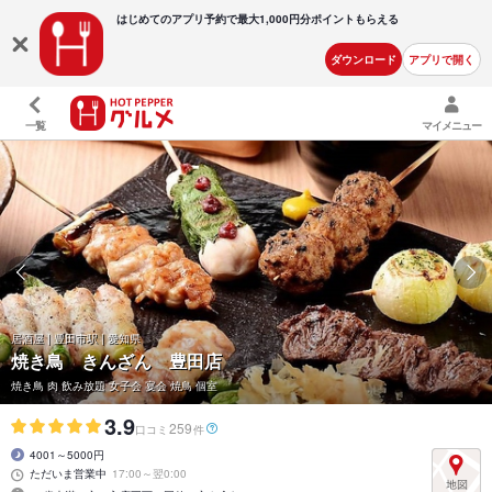
はじめてのアプリ予約で最大
1,000円分ポイントもらえる
ダウンロード
アプリで開く
一覧
マイメニュー
居酒屋 | 豊田市駅 | 愛知県
焼き鳥 きんざん 豊田店
焼き鳥 肉 飲み放題 女子会 宴会 焼鳥 個室
3.9
259
口コミ
件
4001～5000円
ただいま営業中
17:00～翌0:00