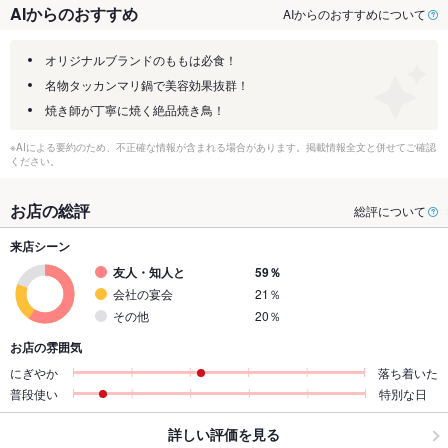
AIからのおすすめ
AIからのおすすめについて
オリジナルブランドのももは必食！
名物タッカンマリ鍋で美容効果抜群！
焼き師が丁寧に焼く絶品焼き鳥！
※AIによる要約のため、不正確な情報が含まれる場合があります。掲載情報全文と併せてご確認
ください。
お店の総評
総評について
来店シーン
友人・知人と
59％
会社の宴会
21％
その他
20％
お店の雰囲気
にぎやか
落ち着いた
普段使い
特別な日
詳しい評価を見る