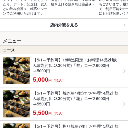
たり。デート、記念日、友人
焼き上げる焼き鳥は絶品★・
もございます。最大
との飲み会等々、幅広いシー
でご利用可能♪デ
ンでご利用いただけます。
にもぜびお使いく
店内外観を見る
メニュー
コース
【5/1～予約可】18時迄限定！お料理14品2H飲
み放題付(L.O.30分前)「遊」コース6000円
→5000円
5,000
円（税込）
【5/1～予約可】焼き鳥4種含むお料理14品2H飲
み放題付(L.O.30分前)「花」コース6000円
→5500円
5,500
円（税込）
【5/1～予約可】拘り焼鳥7種！お料理15品2H飲