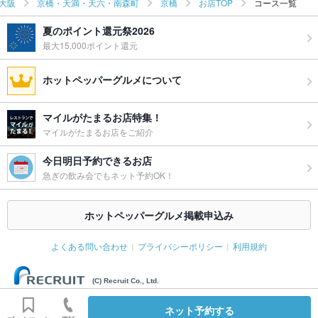
大阪
京橋・天満・天六・南森町
京橋
お店TOP
コース一覧
夏のポイント還元祭2026
最大15,000ポイント還元
ホットペッパーグルメについて
マイルがたまるお店特集！
マイルがたまるお店をご紹介
今日明日予約できるお店
急ぎの飲み会でもネット予約OK！
ホットペッパーグルメ掲載申込み
よくある問い合わせ
プライバシーポリシー
利用規約
(C) Recruit Co., Ltd.
ネット予約する