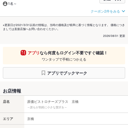
1名～
クーポン2件をみる
※更新日が2021/3/31以前の情報は、当時の価格及び税率に基づく情報となります。 価格につき
ましては直接店舗へお問い合わせください。
2026/08/01 更新
アプリ
なら何度もログイン不要ですぐ確認！
ワンタップで手軽につかえる
アプリでブックマーク
お店情報
店名
原価ビストロチーズプラス 京橋
～誰もが気軽に小さな贅沢を～
エリア
京橋