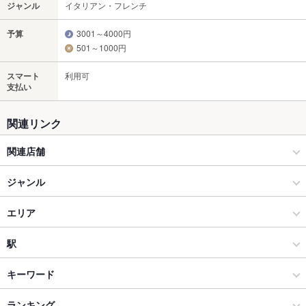
ジャンル
イタリアン・フレンチ
予算
3001～4000円
501～1000円
スマート
利用可
支払い
関連リンク
関連店舗
原価ビストロチーズプラス
ジャンル
イタリアン・フレンチ
エリア
イタリアン
京橋
駅
京橋・天満・天六・南森町 × イタリアン・フレンチ
京橋 × イタリアン・フレンチ
京橋駅
キーワード
京橋・天満・天六・南森町 × イタリアン
京橋 × イタリアン
ランキング
エビ料理
カニ料理
フライドポテト
チョリソー
おでん
レバー