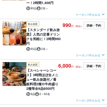
ー！2時間1,408円
80品
2名～
クーポン1件をみる
990
飲み放題
詳細・予約
円（税込）
【スタンダード飲み放
題】人気の定番ドリン
クを気軽に！2時間990
円
60品
2名～
クーポン1件をみる
6,000
飲み放題
詳細・予約
円（税込）
【スぺシャーレコー
ス】3時間ほぼ全メニ
ュー飲み放題付／看
板料理2種や牛肉盛り
2種等全9品6000円
9品
2～60名
クーポン2件をみる