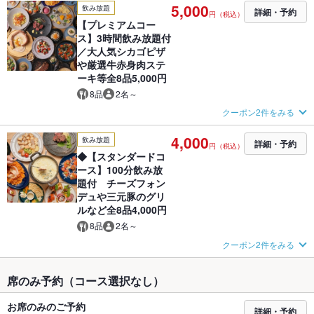
5,000
飲み放題
詳細・予約
円（税込）
【プレミアムコー
ス】3時間飲み放題付
／大人気シカゴピザ
や厳選牛赤身肉ステ
ーキ等全8品5,000円
8品
2名～
クーポン2件をみる
4,000
飲み放題
詳細・予約
円（税込）
◆【スタンダードコ
ース】100分飲み放
題付 チーズフォン
デュや三元豚のグリ
ルなど全8品4,000円
8品
2名～
クーポン2件をみる
席のみ予約（コース選択なし）
お席のみのご予約
詳細・予約