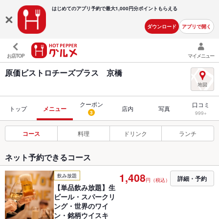
はじめてのアプリ予約で最大
1,000円分ポイントもらえる
ダウンロード
アプリで開く
お店TOP
マイメニュー
原価ビストロチーズプラス 京橋
クーポン
口コミ
トップ
メニュー
店内
写真
3
999+
コース
料理
ドリンク
ランチ
ネット予約できるコース
1,408
飲み放題
詳細・予約
円（税込）
【単品飲み放題】生
ビール・スパークリ
ング・世界のワイ
ン・銘柄ウイスキ