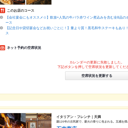
このお店のコース
【会社宴会にもオススメ☆】飲放+人気の牛バラ赤ワイン煮込みを含む全8品の
ース
【記念日や貸切宴会などお祝いごとに！】量より質！黒毛和牛ステーキもあり
ス
ネット予約の空席状況
カレンダーの更新に失敗しました。
下記ボタンを押して空席状況を更新してくだ
空席状況を更新する
イタリアン・フレンチ｜天満
築120年の古民家で、薪火の香りに包まれる。五感を