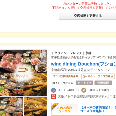
カレンダーの更新に失敗しました。
下記ボタンを押して空席状況を更新してくだ
空席状況を更新する
イタリアン・フレンチ｜京橋
京橋/歓送迎会/女子会/記念日/イタリアン/ワイン/飲み放
wine dining Bouchon(ブシ
京橋/歓送迎会/飲み放題/記念日/イタリアン
口コミ投稿特典対象店
ポイントプラス対象店
ポイントつかえる
3001～4000円
1001～1500円
【月～木の貸切限定！】 
コース代金無料！