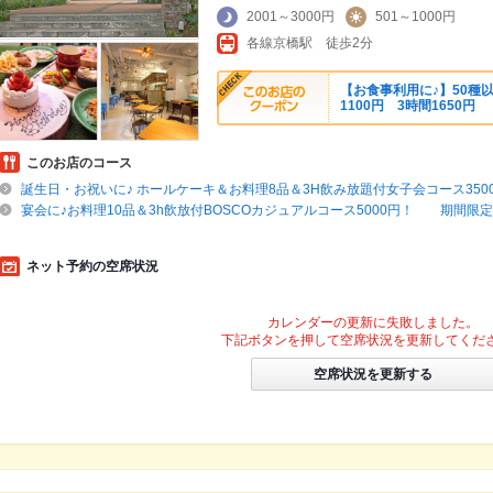
2001～3000円
501～1000円
各線京橋駅 徒歩2分
【お食事利用に♪】50種
1100円 3時間1650円
このお店のコース
誕生日・お祝いに♪ ホールケーキ＆お料理8品＆3H飲み放題付女子会コース350
宴会に♪お料理10品＆3h飲放付BOSCOカジュアルコース5000円！ 期間限定→
ネット予約の空席状況
カレンダーの更新に失敗しました。
下記ボタンを押して空席状況を更新してくだ
空席状況を更新する