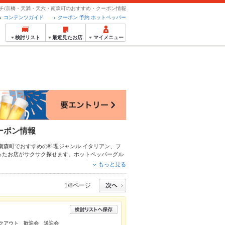
チ/京橋・天満・天六・南森町のおすすめ・クーポン情報
コンテンツガイド
クーポン 予約 ホットペッパー
検討リスト
最近見たお店
マイメニュー
ーポン情報
・南森町でおすすめの料理ジャンル
イタリアン
、
フ
ったお店がサクサク探せます。ホットペッパーグル
すすめ料理など、お店の最新情報をご紹介している
もっと見る
会にも、会社の宴会にも、デートやパーティーにも
1/8ページ
テイクアウト 歓迎会 送迎会