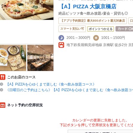
【A】PIZZA 大阪京橋店
絶品ピッツァ食べ飲み放題♪宴会・貸切も◎
【アプリ予約限定】最大800ポイント還元対象店
口
スマート支払い可
ポイントつかえる
2001～3000円
1001～1500円
地下鉄長堀鶴見緑地線 京橋駅 徒歩2分 京
このお店のコース
【A】PIZZAを心ゆくまで楽しむ《食べ飲み放題コース》
《日曜日のご予約はこちら》【A】PIZZAを心ゆくまで楽しむ《食べ飲み放題コ
ネット予約の空席状況
カレンダーの更新に失敗しました。
下記ボタンを押して空席状況を更新してくだ