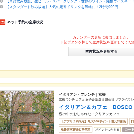
【単品飲み放題】生ビール・スパークリング・世界のワイン・銘柄ウイスキー！2時
【スタンダード飲み放題】人気の定番ドリンクを気軽に！2時間990円
ネット予約の空席状況
カレンダーの更新に失敗しました。
下記ボタンを押して空席状況を更新してくだ
空席状況を更新する
イタリアン・フレンチ｜京橋
京橋 ランチ カフェ 女子会 記念日 誕生日 サプライズ 
イタリアン＆カフェ BOSCO
森の中のおしゃれなイタリアンカフェ
【アプリ予約限定】最大800ポイント還元対象店
口
適格請求書発行事業者
ポイントつかえる