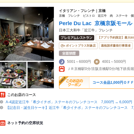
イタリアン・フレンチ｜京橋
京橋 フレンチ ビストロ 近江牛 肉 ステーキ 個
Perle Du Lac 京橋京阪モ
日本三大和牛「近江牛」フレンチ
【アプリ予約限定】最大8
ポイントプラス対象店
適格請求書発行事業者
5001～6000円
4001～5000円
ＪＲ京橋駅0分/京阪京橋駅0分/地下鉄長
コース全品1,000円ＯＦＦ
このお店のコース
A-4認定近江牛「希少イチボ」ステーキのフレンチコース 7,000円 → 6,000円
【記念日・誕生日ケーキ】近江牛「希少イチボ」ステーキのフレンチコース 7,00
ネット予約の空席状況