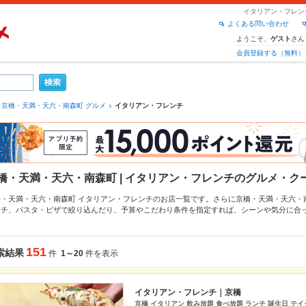
イタリアン・フレン
よくある問い合わせ
ようこそ、
さん
ゲスト
会員登録する（無料）
京橋・天満・天六・南森町 グルメ
イタリアン・フレンチ
橋・天満・天六・南森町 | イタリアン・フレンチのグルメ・ク
橋・天満・天六・南森町 イタリアン・フレンチのお店一覧です。さらに京橋・天満・天六
ンチ
、
パスタ・ピザ
で絞り込んだり、予算やこだわり条件を指定すれば、シーンや気分に合
なら、お得なクーポンはもちろん、こだわりメニュー
リゾット
、
トリュフ
、
ピザ
や季節のお
で安心！24時間使える簡単便利なネット予約が使えるお店も拡大中です。友達どうしの飲み
得に便利にホットペッパーグルメをご利用ください。
151
索結果
件
1～20
件を表示
イタリアン・フレンチ｜京橋
京橋 イタリアン 飲み放題 食べ放題 ランチ 誕生日 