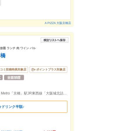
A PIZZA 大阪京橋店
放題 ランチ 肉 ワイン バル
京橋
コミ投稿特典対象店
ポイントプラス対象店
KiKi京橋／KぶらっとJR「京橋」駅Osaka Metro「京橋」駅JR東西線「大阪城北詰」駅 2号出口徒歩すぐ
☆ドリンク半額♪