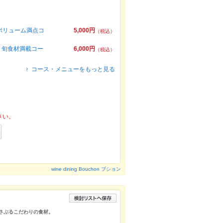
ボリューム満点コ
5,000円
（税込）
！旬食材満載コー
6,000円
（税込）
コース・メニューをもっと見る
さい。
wine dining Bouchon ブション
揺さぶるこだわりの食材。