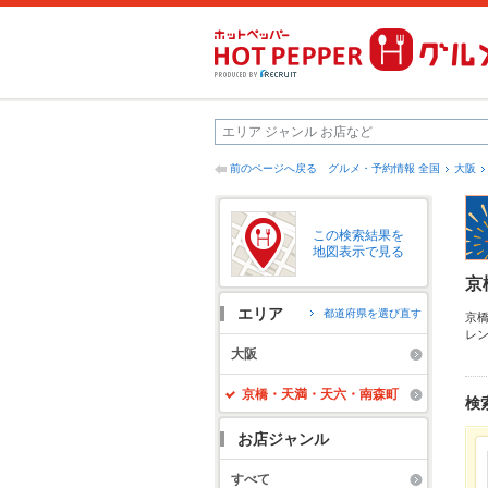
前のページへ戻る
グルメ・予約情報 全国
大阪
この検索結果を
地図表示で見る
京
エリア
都道府県を選び直す
京
レ
メ
大阪
の
お
京橋・天満・天六・南森町
検
お店ジャンル
すべて