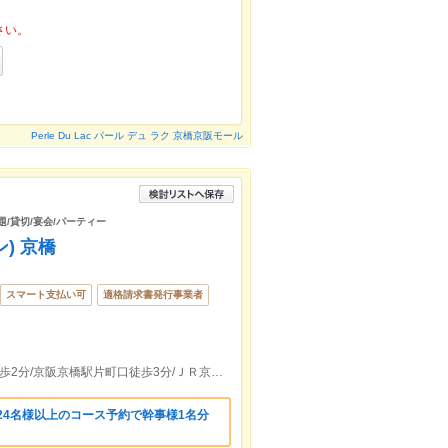
さい。
Perle Du Lac パール デュ ラク 京橋京阪モール
題/貸切/宴会/パーティー
ョン) 京橋
スマート支払い可
適格請求書発行事業者
大阪メトロ長堀鶴見緑地線京橋駅2出口徒歩2分/京阪京橋駅片町口徒歩3分/ＪＲ京橋駅徒歩5分
24名様以上のコース予約で幹事様1名分