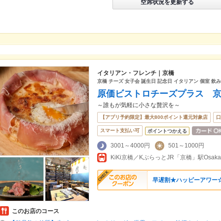
空席状況を更新する
イタリアン・フレンチ｜京橋
京橋 チーズ 女子会 誕生日 記念日 イタリアン 個室 飲み
原価ビストロチーズプラス 
～誰もが気軽に小さな贅沢を～
【アプリ予約限定】最大800ポイント還元対象店
口
スマート支払い可
ポイントつかえる
3001～4000円
501～1000円
早遅割★ハッピーアワー
このお店のコース