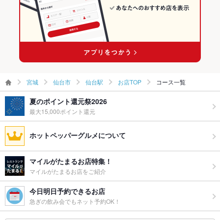
仙台駅 × イタリアン・フレンチ
宮城 × フレンチ
仙台駅 × フレンチ
宮城
仙台市
仙台駅
お店TOP
コース一覧
夏のポイント還元祭2026
最大15,000ポイント還元
ホットペッパーグルメについて
マイルがたまるお店特集！
マイルがたまるお店をご紹介
今日明日予約できるお店
急ぎの飲み会でもネット予約OK！