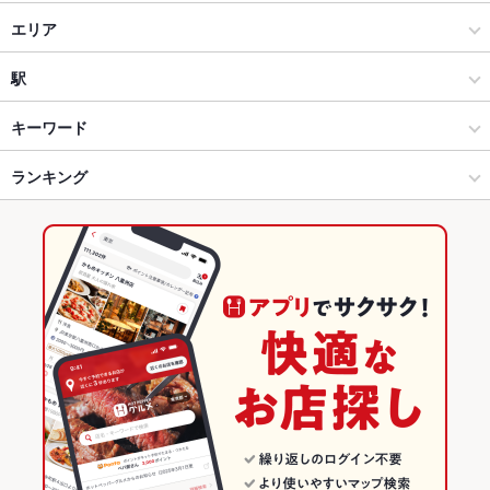
居酒屋
エリア
洋・和洋・各国料理・その他
仙台駅
駅
仙台市 × 居酒屋
仙台駅 × 居酒屋
あおば通駅
キーワード
仙台市 × 洋・和洋・各国料理・その他
仙台駅 × 洋・和洋・各国料理・その他
青葉通一番町駅
ランキング
エビ料理
カキ料理・オイスター
ローストビーフ
フライドポテト
ステーキ
ハンバーグ
トリュフ
リゾット
ラクレット
パスタ
カルボナーラ
仙台駅 × 居酒屋
仙台駅 × イタリアン・フレンチ
仙台駅
宮城のグルメランキング
ジェノベーゼ
ボロネーゼ
ニョッキ
チーズフォンデュ
アヒージョ
仙台駅 × 洋・和洋・各国料理・その他
仙台駅 × フレンチ
宮城の居酒屋ランキング
ランプステーキ
イタリアン・フレンチ
宮城
仙台市のグルメランキング
フレンチ
宮城 × 居酒屋
仙台市の居酒屋ランキング
仙台市 × イタリアン・フレンチ
宮城 × 洋・和洋・各国料理・その他
仙台駅のグルメランキング
仙台市 × フレンチ
宮城 × イタリアン・フレンチ
仙台駅の居酒屋ランキング