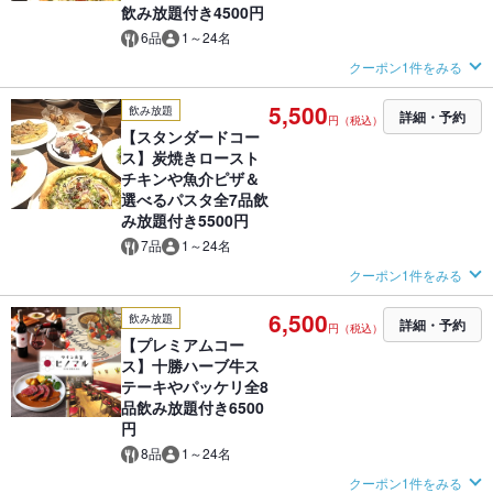
飲み放題付き4500円
6品
1～24名
クーポン1件をみる
5,500
飲み放題
詳細・予約
円（税込）
【スタンダードコー
ス】炭焼きロースト
チキンや魚介ピザ＆
選べるパスタ全7品飲
み放題付き5500円
7品
1～24名
クーポン1件をみる
6,500
飲み放題
詳細・予約
円（税込）
【プレミアムコー
ス】十勝ハーブ牛ス
テーキやパッケリ全8
品飲み放題付き6500
円
8品
1～24名
クーポン1件をみる