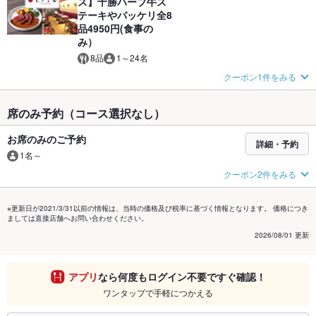
ス】十勝ハーブ牛ス
テーキやパッケリ全8
品4950円(食事の
み）
8品
1～24名
クーポン1件をみる
席のみ予約（コース選択なし）
お席のみのご予約
詳細・予約
1名～
クーポン2件をみる
※更新日が2021/3/31以前の情報は、当時の価格及び税率に基づく情報となります。 価格につき
ましては直接店舗へお問い合わせください。
2026/08/01 更新
アプリ
なら何度もログイン不要ですぐ確認！
ワンタップで手軽につかえる