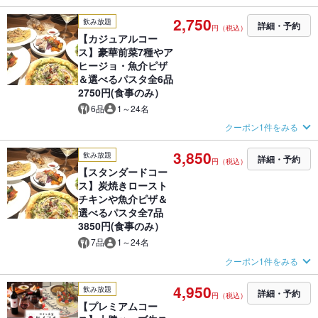
2,750
飲み放題
詳細・予約
円（税込）
【カジュアルコー
ス】豪華前菜7種やア
ヒージョ・魚介ピザ
＆選べるパスタ全6品
2750円(食事のみ）
6品
1～24名
クーポン1件をみる
3,850
飲み放題
詳細・予約
円（税込）
【スタンダードコー
ス】炭焼きロースト
チキンや魚介ピザ＆
選べるパスタ全7品
3850円(食事のみ）
7品
1～24名
クーポン1件をみる
4,950
飲み放題
詳細・予約
円（税込）
【プレミアムコー