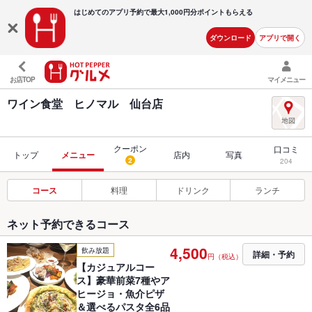
はじめてのアプリ予約で最大
1,000円分ポイントもらえる
ダウンロード
アプリで開く
お店TOP
マイメニュー
ワイン食堂 ヒノマル 仙台店
クーポン
口コミ
トップ
メニュー
店内
写真
2
204
コース
料理
ドリンク
ランチ
ネット予約できるコース
4,500
飲み放題
詳細・予約
円（税込）
【カジュアルコー
ス】豪華前菜7種やア
ヒージョ・魚介ピザ
＆選べるパスタ全6品