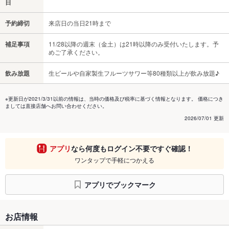
日
予約締切
来店日の当日21時まで
補足事項
11/28以降の週末（金土）は21時以降のみ受付いたします。予
めご了承ください。
飲み放題
生ビールや自家製生フルーツサワー等80種類以上が飲み放題♪
※更新日が2021/3/31以前の情報は、当時の価格及び税率に基づく情報となります。 価格につき
ましては直接店舗へお問い合わせください。
2026/07/01 更新
アプリ
なら何度もログイン不要ですぐ確認！
ワンタップで手軽につかえる
アプリでブックマーク
お店情報