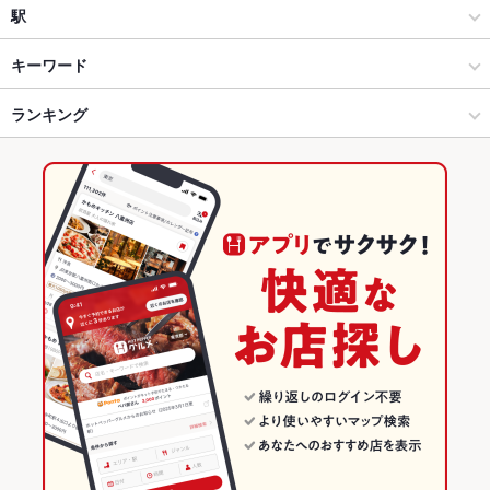
個室居酒屋×わら焼きダイニング ゆらゆら
洋・和洋・各国料理・その他
帯屋町・追手筋・知寄町
駅
個室宴会 わら焼き居酒屋ゆらゆら
高知市 × 居酒屋
帯屋町・追手筋・知寄町 × 居酒屋
高知駅
キーワード
個室居酒屋×わら焼きダイニング 稲屋
高知市 × 洋・和洋・各国料理・その他
帯屋町・追手筋・知寄町 × 洋・和洋・各国料理・その他
はりまや橋駅
ランキング
ローストビーフ
にんにく料理
フライドポテト
ソーセージ
つくね
地鶏
ステーキ
ハンバーグ
トリュフ
ラクレット
鴨肉
パスタ
手ぶらでバーベキュー×高知ビアホール BAT terrace(テラス)
はりまや橋駅 × 居酒屋
帯屋町・追手筋・知寄町 × ダイニングバー・バル
高知のグルメランキング
ペペロンチーノ
ボロネーゼ
ピザ
マルゲリータ
アヒージョ
生ハム
はりまや橋駅 × 洋・和洋・各国料理・その他
帯屋町・追手筋・知寄町 × ビアホール
高知の居酒屋ランキング
ダイニングバー・バル
高知
高知市のグルメランキング
ビアホール
高知 × 居酒屋
高知市の居酒屋ランキング
高知市 × ダイニングバー・バル
高知 × 洋・和洋・各国料理・その他
帯屋町・追手筋・知寄町のグルメランキング
高知市 × ビアホール
高知 × ダイニングバー・バル
帯屋町・追手筋・知寄町の居酒屋ランキング
はりまや橋駅 × ダイニングバー・バル
高知 × ビアホール