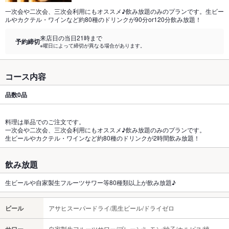
一次会や二次会、三次会利用にもオススメ♪飲み放題のみのプランです。生ビー
ルやカクテル・ワインなど約80種のドリンクが90分or120分飲み放題！
来店日の当日21時まで
予約締切
※曜日によって締切が異なる場合があります。
コース内容
品数
0品
料理は単品でのご注文です。
一次会や二次会、三次会利用にもオススメ♪飲み放題のみのプランです。
生ビールやカクテル・ワインなど約80種のドリンクが2時間飲み放題！
飲み放題
生ビールや自家製生フルーツサワー等80種類以上が飲み放題♪
ビール
アサヒスーパードライ/黒生ビール/ドライゼロ
自家製生フルーツサワー/プレーン/レモン/柚子/カルピス/桃