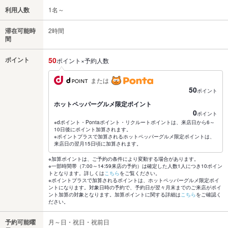
利用人数
1名～
滞在可能時
2時間
間
ポイント
50
ポイント×予約人数
または
50
ポイント
ホットペッパーグルメ限定ポイント
0
ポイント
※dポイント・Pontaポイント・リクルートポイントは、来店日から6～
10日後にポイント加算されます。
※ポイントプラスで加算されるホットペッパーグルメ限定ポイントは、
来店日の翌月15日頃に加算されます。
※加算ポイントは、ご予約の条件により変動する場合があります。
※一部時間帯（7:00～14:59来店の予約）は確定した人数1人につき10ポイン
トとなります。詳しくは
こちら
をご覧ください。
※ポイントプラスで加算されるポイントは、ホットペッパーグルメ限定ポイ
ントになります。対象日時の予約で、予約日が翌々月末までのご来店がポイ
ント加算の対象となります。加算ポイントに関する詳細は
こちら
をご確認く
ださい。
予約可能曜
月～日・祝日・祝前日