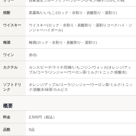
サワー
焼酎
黒霧島/いいちこ/(ロック・水割り・炭酸割り・湯割り)
ウイスキー
ウイスキー(ロック・水割り・炭酸割り・湯割りコークハイ・ジ
ンジャーハイボール)
梅酒
梅酒(ロック・水割り・炭酸割り・湯割り)
ワイン
赤/白
カクテル
カシス/ピーチ/ライチ/巨峰/いちご/ジン/ウォッカ(オレンジ/アッ
プル/コーラ/ジンジャー/ウーロン茶/ミルク/トニック/炭酸水)
ソフトドリ
オレンジ/アップル/コーラ/ジンジャー/ウーロン茶/ミルク/トニッ
ンク
ク/炭酸水/緑茶/カルピス
概要
料金
2,500円（税込）
品数
0品