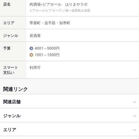
店名
肉酒場×ビアホール はりまやラボ
ビアホール/ビアガーデン/食べ放題飲み放題
エリア
帯屋町・追手筋・知寄町
ジャンル
居酒屋
予算
4001～5000円
1001～1500円
スマート
利用可
支払い
関連リンク
関連店舗
ビアホール×食べ飲み放題 はりまやラボアーケード店
ジャンル
肉酒場×食べ飲み放題 はりまやラボ
居酒屋
エリア