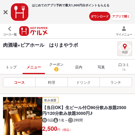
はじめてのアプリ予約で最大
1,000円分ポイントもらえる
ダウンロード
アプリで開く
コース一覧
マイメニュー
肉酒場×ビアホール はりまやラボ
クーポン
口コミ
トップ
メニュー
店内
写真
2
78
コース
料理
ドリンク
ランチ
飲み放題
【当日OK】生ビール付◎90分飲み放題2500
円/120分飲み放題3000円♪
0品
1名～
2時間
2,500
円（税込）