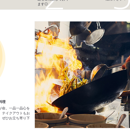
ます◎
料理
が命。一品一品心を
。テイクアウトもお
、ぜひお立ち寄り下