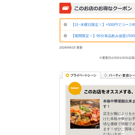
【日~木曜日限定！】+500円でコース
【期間限定！】90分単品飲み放題1500円(
2026/06/10 更新
※更新日が2021/3/
本格中華堪能出来
す！
店主が腕によりを
けた本格中華がお
頃な価格で堪能で
ます！ぜひご賞味
ださいませ！