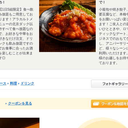
め！
で！
【1日5組限定】食べ飲
小籠包や焼き餃子
み放題もご用意してお
婆豆腐など、本格
ります！アラカルトメ
をお腹いっぱい楽
ニューの北京ダック以
ます！ご友人との
外すべて食べ放題なの
いひとときや、ロ
で、お好きな中華をお
ティックなデート
好きなだけ注文、ドリ
ジネスでのおもて
ンクも飲み放題ですの
し、アニバーサリ
でお食事に合ったお酒
ど、様々なシーン
を楽しむことが出来ま
利用いただけます
す◎
様のお越しをお待
ております。
ース
料理
ドリンク
クーポンを見る
る