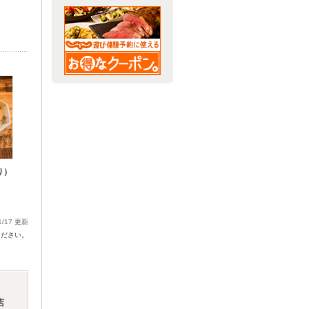
り）
1/17 更新
ください。
店