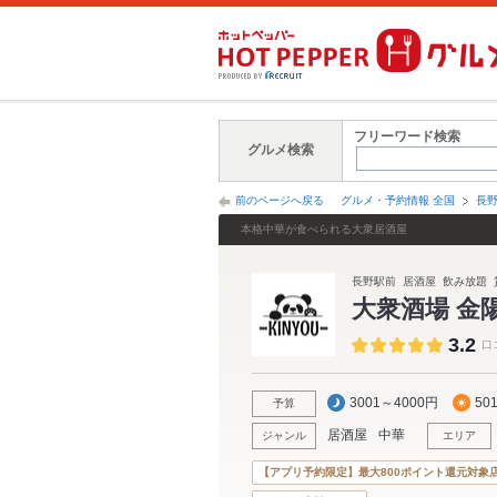
フリーワード検索
グルメ検索
前のページへ戻る
グルメ・予約情報 全国
長
本格中華が食べられる大衆居酒屋
長野駅前 居酒屋 飲み放題 
大衆酒場 金陽-
3.2
口
3001～4000円
50
予算
居酒屋
中華
ジャンル
エリア
【アプリ予約限定】最大800ポイント還元対象