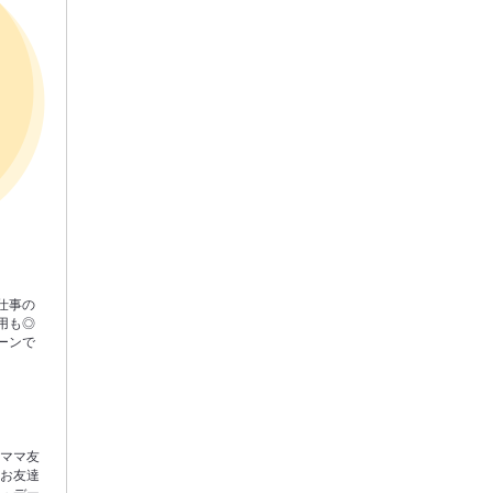
仕事の
用も◎
ーンで
やママ友
！お友達