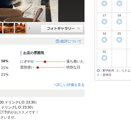
◎
◎
17
18
◎
◎
24
25
◎
◎
総評について
31
お店の雰囲気
◎
58%
にぎやか
落ち着いた
普段使い
特別な日
21%
◎
：即予約可
□
：リクエ
21%
休
：定休日
詳しい評価を見る
00 ドリンクL.O. 23:30）
 ドリンクL.O. 23:30）
ET予約がおススメです！
ださいませ。