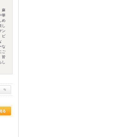
、麻
中華
しめ
楽し
マン
、ビ
な
ーな
にご
。皆
ちし