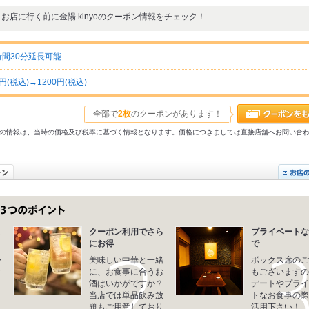
お店に行く前に金陽 kinyoのクーポン情報をチェック！
時間30分延長可能
税込)→1200円(税込)
全部で
2枚
のクーポンがあります！
31以前の情報は、当時の価格及び税率に基づく情報となります。価格につきましては直接店舗へお問い合
ま
クーポン利用でさら
プライベートな
にお得
で
か
美味しい中華と一緒
ボックス席のご
手
に、お食事に合うお
もございますの
き
酒はいかがですか？
デートやプライ
く
当店では単品飲み放
トなお食事の際
題もご用意しており
活用下さい！