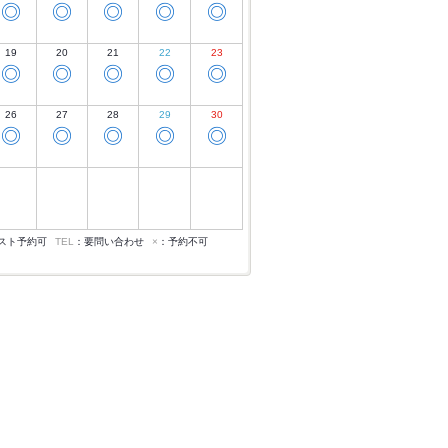
◎
◎
◎
◎
◎
19
20
21
22
23
◎
◎
◎
◎
◎
26
27
28
29
30
◎
◎
◎
◎
◎
スト予約可
TEL
：要問い合わせ
×
：予約不可