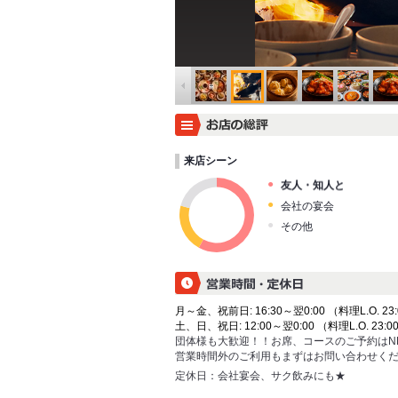
来店シーン
友人・知人と
会社の宴会
その他
月～金、祝前日: 16:30～翌0:00 （料理L.O. 23:
土、日、祝日: 12:00～翌0:00 （料理L.O. 23:00
団体様も大歓迎！！お席、コースのご予約はN
営業時間外のご利用もまずはお問い合わせく
定休日：
会社宴会、サク飲みにも★