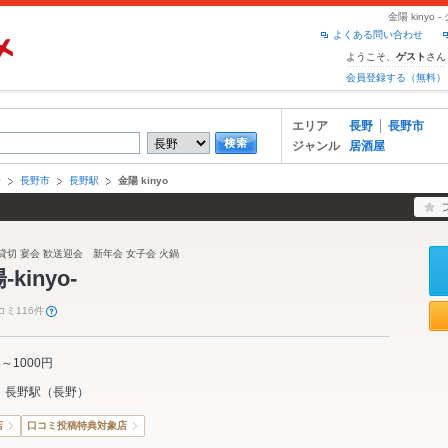
金陽 kiny
よくある問い合わせ
ようこそ、
さん
ゲスト
会員登録する（無料）
エリア
長野
長野市
ジャンル
居酒屋
野
長野市
長野駅
金陽 kinyo
貸切 宴会 歓送迎会 新年会 女子会 火鍋
kinyo-
コミ116件
1～1000円
長野駅
（
長野
）
店
口コミ投稿特典対象店