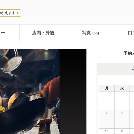
つかえます
ュー
店内・外観
写真
口
(55)
予約
月
火
3
4
10
11