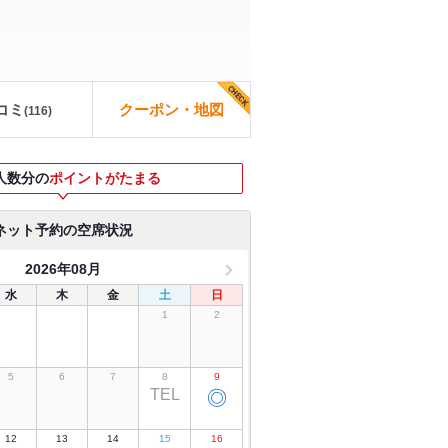
コミ
クーポン・地図
(
116
)
人数分の
ポイントがたまる
ネット予約の空席状況
2026年08月
水
木
金
土
日
1
2
5
6
7
8
9
TEL
◎
12
13
14
15
16