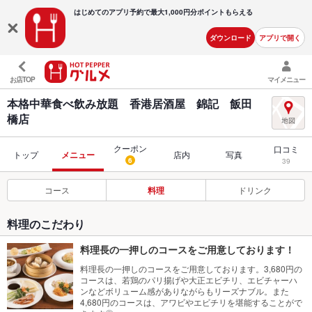
はじめてのアプリ予約で最大
1,000円分ポイントもらえる
ダウンロード
アプリで開く
お店TOP
マイメニュー
本格中華食べ飲み放題 香港居酒屋 錦記 飯田
橋店
クーポン
口コミ
トップ
メニュー
店内
写真
6
39
コース
料理
ドリンク
料理のこだわり
料理長の一押しのコースをご用意しております！
料理長の一押しのコースをご用意しております。3,680円の
コースは、若鶏のパリ揚げや大正エビチリ、エビチャーハ
ンなどボリューム感がありながらもリーズナブル。また
4,680円のコースは、アワビやエビチリを堪能することがで