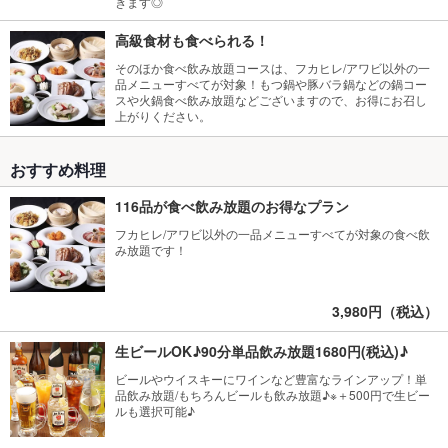
きます◎
高級食材も食べられる！
そのほか食べ飲み放題コースは、フカヒレ/アワビ以外の一
品メニューすべてが対象！もつ鍋や豚バラ鍋などの鍋コー
スや火鍋食べ飲み放題などございますので、お得にお召し
上がりください。
おすすめ料理
116品が食べ飲み放題のお得なプラン
フカヒレ/アワビ以外の一品メニューすべてが対象の食べ飲
み放題です！
3,980円（税込）
生ビールOK♪90分単品飲み放題1680円(税込)♪
ビールやウイスキーにワインなど豊富なラインアップ！単
品飲み放題/もちろんビールも飲み放題♪※＋500円で生ビー
ルも選択可能♪