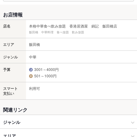
お店情報
店名
本格中華食べ飲み放題 香港居酒屋 錦記 飯田橋店
飯田橋 中華料理 食べ放題 飲み放題
エリア
飯田橋
ジャンル
中華
予算
3001～4000円
501～1000円
スマート
利用可
支払い
関連リンク
ジャンル
中華
エリア