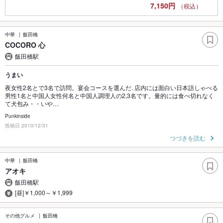
7,150円
（税込）
中華
飯田橋
COCORO 心
飯田橋駅
うまい
夜女性2名とで3名で訪問。宴会コースを選んだ. 店内には面白い日本語しゃべる
男性1名と中国人女性何名と中国人調理人の2,3名です。量的には食べ切れなく
て犬包み・・いや…
Punkinside
投稿日 2010/12/31
つづきを読む
中華
飯田橋
アオキ
飯田橋駅
[昼]￥1,000～￥1,999
その他グルメ
飯田橋