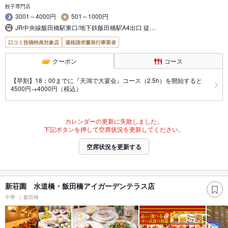
餃子専門店
3001～4000円
501～1000円
JR中央線飯田橋駅東口/地下鉄飯田橋駅A4出口 徒…
口コミ投稿特典対象店
適格請求書発行事業者
クーポン
コース
【早割】18：00までに『天鴻で大宴会』コース（2.5h）を開始すると
4500円→4000円（税込）
カレンダーの更新に失敗しました。
下記ボタンを押して空席状況を更新してください。
空席状況を更新する
新荘園 水道橋・飯田橋アイガーデンテラス店
中華
飯田橋