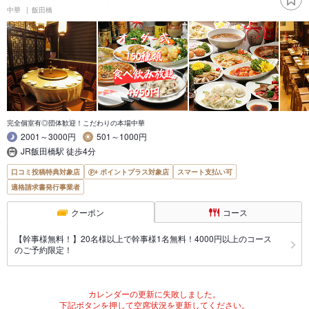
中華
飯田橋
完全個室有◎団体歓迎！こだわりの本場中華
2001～3000円
501～1000円
JR飯田橋駅 徒歩4分
口コミ投稿特典対象店
ポイントプラス対象店
スマート支払い可
適格請求書発行事業者
クーポン
コース
【幹事様無料！】20名様以上で幹事様1名無料！4000円以上のコース
のご予約限定！
カレンダーの更新に失敗しました。
下記ボタンを押して空席状況を更新してください。