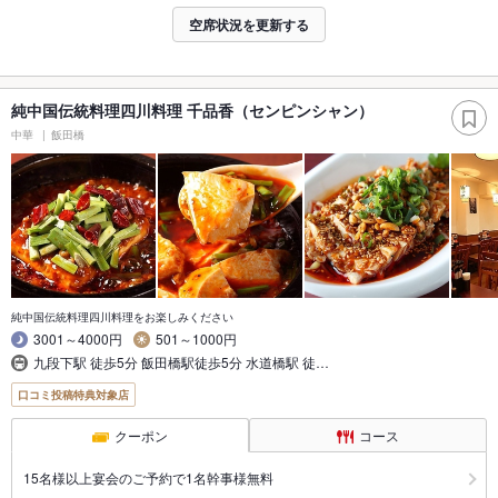
空席状況を更新する
純中国伝統料理四川料理 千品香（センピンシャン）
中華
飯田橋
純中国伝統料理四川料理をお楽しみください
3001～4000円
501～1000円
九段下駅 徒歩5分 飯田橋駅徒歩5分 水道橋駅 徒…
口コミ投稿特典対象店
クーポン
コース
15名様以上宴会のご予約で1名幹事様無料