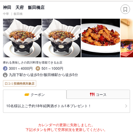
神田 天府 飯田橋店
中華
飯田橋
痺れる美味しさの四川料理を堪能できるお店
3001～4000円
501～1000円
九段下駅から徒歩5分/飯田橋駅から徒歩5分
口コミ投稿特典対象店
クーポン
コース
10名様以上ご予約18年紹興酒ボトル1本プレゼント！
カレンダーの更新に失敗しました。
下記ボタンを押して空席状況を更新してください。