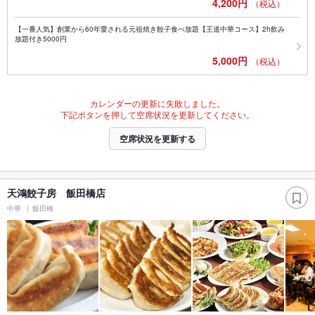
4,200円
（税込）
【一番人気】創業から60年愛される元祖焼き餃子食べ放題【王道中華コース】2h飲み
放題付き5000円
5,000円
（税込）
カレンダーの更新に失敗しました。
下記ボタンを押して空席状況を更新してください。
空席状況を更新する
天鴻餃子房 飯田橋店
中華
飯田橋