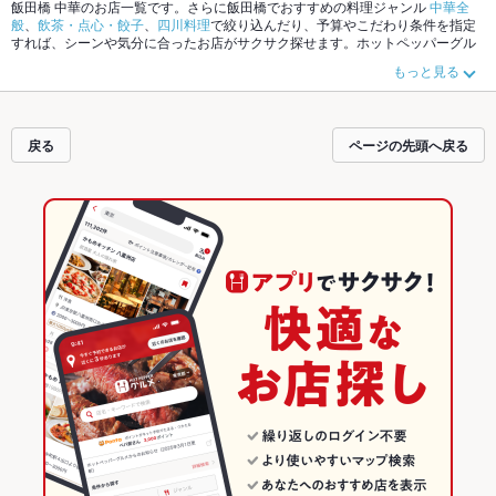
飯田橋 中華のお店一覧です。さらに飯田橋でおすすめの料理ジャンル
中華全
般
、
飲茶・点心・餃子
、
四川料理
で絞り込んだり、予算やこだわり条件を指定
すれば、シーンや気分に合ったお店がサクサク探せます。ホットペッパーグル
メなら、お得なクーポンはもちろん、こだわりメニュー
麻婆豆腐
、
坦々麺
、
チ
もっと見る
ャーハン
や季節のおすすめ料理など、お店の最新情報をご紹介しているので安
心！24時間使える簡単便利なネット予約が使えるお店も拡大中です。友達どう
しの飲み会にも、会社の宴会にも、デートやパーティーにもお得に便利にホッ
トペッパーグルメをご利用ください。
戻る
ページの先頭へ戻る