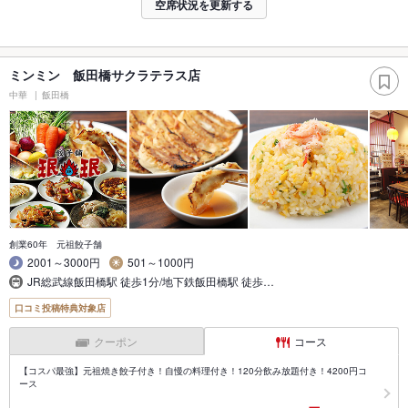
空席状況を更新する
ミンミン 飯田橋サクラテラス店
中華
飯田橋
創業60年 元祖餃子舗
2001～3000円
501～1000円
JR総武線飯田橋駅 徒歩1分/地下鉄飯田橋駅 徒歩…
口コミ投稿特典対象店
クーポン
コース
【コスパ最強】元祖焼き餃子付き！自慢の料理付き！120分飲み放題付き！4200円コ
ース