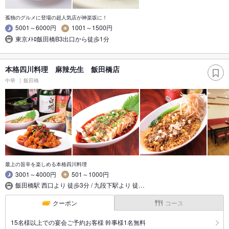
孤独のグルメに登場の超人気店が神楽坂に！
5001～6000円
1001～1500円
東京ﾒﾄﾛ飯田橋B3出口から徒歩1分
本格四川料理 麻辣先生 飯田橋店
中華
飯田橋
最上の旨辛を楽しめる本格四川料理
3001～4000円
501～1000円
飯田橋駅 西口より 徒歩3分 / 九段下駅より 徒…
クーポン
コース
15名様以上での宴会ご予約お客様 幹事様1名無料