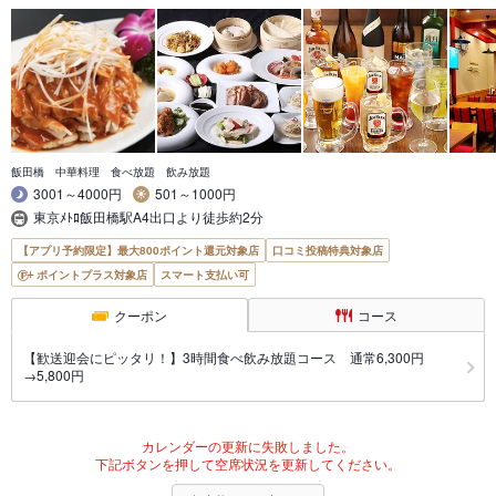
飯田橋 中華料理 食べ放題 飲み放題
3001～4000円
501～1000円
東京ﾒﾄﾛ飯田橋駅A4出口より徒歩約2分
【アプリ予約限定】最大800ポイント還元対象店
口コミ投稿特典対象店
ポイントプラス対象店
スマート支払い可
クーポン
コース
【歓送迎会にピッタリ！】3時間食べ飲み放題コース 通常6,300円
→5,800円
カレンダーの更新に失敗しました。
下記ボタンを押して空席状況を更新してください。