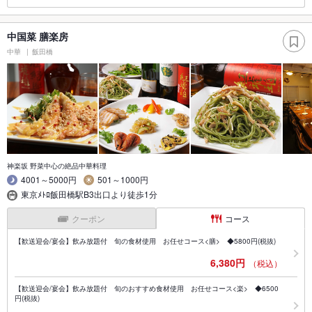
中国菜 膳楽房
中華
飯田橋
神楽坂 野菜中心の絶品中華料理
4001～5000円
501～1000円
東京ﾒﾄﾛ飯田橋駅B3出口より徒歩1分
クーポン
コース
【歓送迎会/宴会】飲み放題付 旬の食材使用 お任せコース<膳> ◆5800円(税抜)
6,380円
（税込）
【歓送迎会/宴会】飲み放題付 旬のおすすめ食材使用 お任せコース<楽> ◆6500
円(税抜)