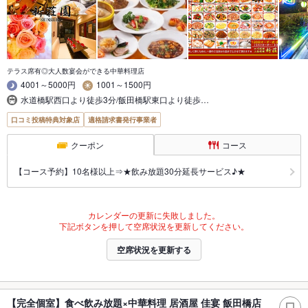
テラス席有◎大人数宴会ができる中華料理店
4001～5000円
1001～1500円
水道橋駅西口より徒歩3分/飯田橋駅東口より徒歩…
口コミ投稿特典対象店
適格請求書発行事業者
クーポン
コース
【コース予約】10名様以上⇒★飲み放題30分延長サービス♪★
カレンダーの更新に失敗しました。
下記ボタンを押して空席状況を更新してください。
空席状況を更新する
【完全個室】食べ飲み放題×中華料理 居酒屋 佳宴 飯田橋店