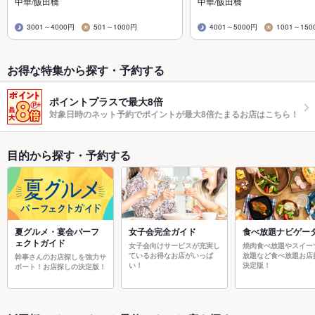
中華/飯田橋
中華/飯田橋
3001～4000円
501～1000円
4001～5000円
1001～150
お得な特集から探す・予約する
ポイントプラスで最大8倍
対象日時のネット予約でポイントが最大8倍たまるお店はこちら！
目的から探す・予約する
夏グルメ・宴会パーフ
女子会完全ガイド
食べ放題ナビゲー
ェクトガイド
女子会向けサービスが充実し
焼肉食べ放題やスイー
ているお得なお店がいっぱ
放題など食べ放題お店
幹事さんのお店探しを強力サ
い！
決定版！
ポート！お店探しの決定版！