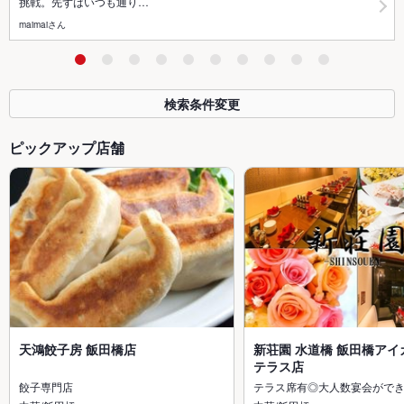
挑戦。先ずはいつも通り…
maimaiさん
検索条件変更
ピックアップ店舗
天鴻餃子房 飯田橋店
新荘園 水道橋 飯田橋アイ
テラス店
餃子専門店
テラス席有◎大人数宴会がで