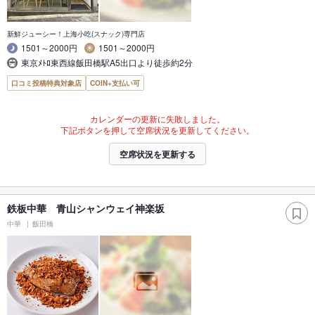
新鮮ジューシー！上海小吃(スナック)専門店
1501～2000円
1501～2000円
東京ﾒﾄﾛ東西線飯田橋駅A5出口より徒歩約2分
口コミ投稿特典対象店
COIN+支払い可
カレンダーの更新に失敗しました。
下記ボタンを押して空席状況を更新してください。
空席状況を更新する
鉄板中華 青山シャンウェイ神楽坂
中華
飯田橋