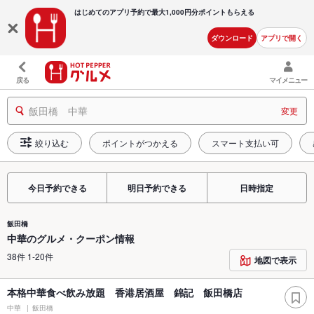
はじめてのアプリ予約で最大
1,000円分ポイントもらえる
ダウンロード
アプリで開く
戻る
マイメニュー
飯田橋 中華
変更
絞り込む
ポイントがつかえる
スマート支払い可
今日予約できる
明日予約できる
日時指定
飯田橋
中華のグルメ・クーポン情報
38件 1-20件
地図で表示
本格中華食べ飲み放題 香港居酒屋 錦記 飯田橋店
中華
飯田橋