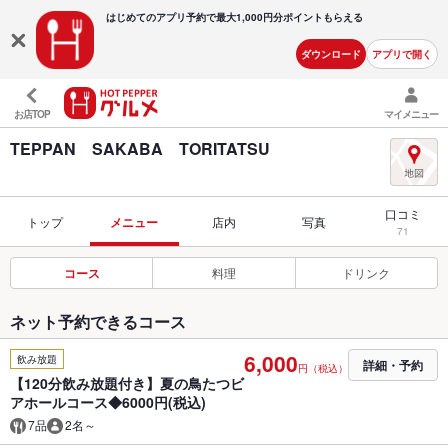
はじめてのアプリ予約で最大
1,000円分ポイントもらえる
ダウンロード
アプリで開く
お店TOP
マイメニュー
TEPPAN SAKABA TORITATSU
口コミ
トップ
メニュー
店内
写真
71
コース
料理
ドリンク
ネット予約できるコース
6,000
飲み放題
詳細・予約
円（税込）
【120分飲み放題付き】夏の鳥たつビ
アホールコース◆6000円(税込)
7品
2名～