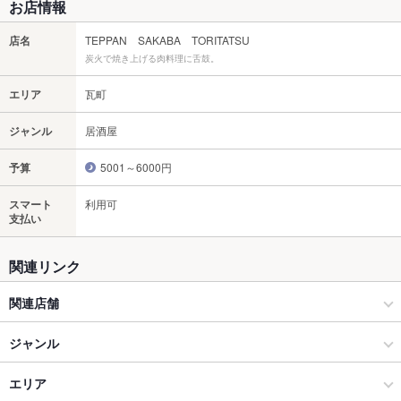
お店情報
店名
TEPPAN SAKABA TORITATSU
炭火で焼き上げる肉料理に舌鼓。
エリア
瓦町
ジャンル
居酒屋
予算
5001～6000円
スマート
利用可
支払い
関連リンク
関連店舗
もつ鍋炭火Dining もつたつ 高松瓦町店
ジャンル
居酒屋
エリア