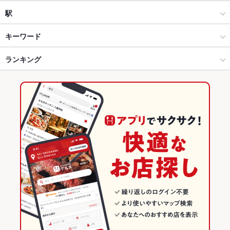
和風
瓦町
駅
創作
瓦町 × 居酒屋
瓦町駅
キーワード
高松市中心部 × 居酒屋
瓦町 × 和風
ランキング
手羽先
からあげ
エビ料理
にんにく料理
フライドポテト
ウインナー
ソーセージ
天ぷら
焼きそば
つくね
地鶏
ステーキ
炭火焼
高松市中心部 × 和風
瓦町 × 創作
香川のグルメランキング
牛タン
ジンギスカン
デザート
みそラーメン
ジェラート
塩ラーメン
高松市中心部 × 創作
香川
香川の居酒屋ランキング
担々麺
味噌ラーメン
ハラミステーキ
カルビ丼
タコの天ぷら
瓦町駅 × 居酒屋
香川 × 居酒屋
高松市中心部のグルメランキング
瓦町駅 × 和風
香川 × 和風
高松市中心部の居酒屋ランキング
瓦町駅 × 創作
香川 × 創作
瓦町のグルメランキング
瓦町の居酒屋ランキング