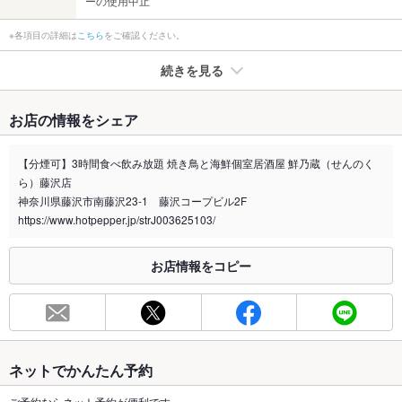
ーの使用中止
※各項目の詳細は
こちら
をご確認ください。
続きを見る
たばこ
お店の情報をシェア
禁煙・喫煙
分煙（仕切りあり）
【分煙可】3時間食べ飲み放題 焼き鳥と海鮮個室居酒屋 鮮乃蔵（せんのく
喫煙専用室
なし
ら）藤沢店
神奈川県藤沢市南藤沢23-1 藤沢コープビル2F
※2020年4月1日～受動喫煙対策に関する法律が施行されています。正しい情報はお店へお問い
https://www.hotpepper.jp/strJ003625103/
合わせください。
お席
お店情報をコピー
総席数
70席(最大70名様まで店舗貸切も可能！半貸切の対応もしてお
ります！)
最大宴会収
70人(全70席ご用意しております！藤沢エリアでの大型宴会に
容人数
おすすめ◎)
ネットでかんたん予約
個室
あり ：ゆったりお寛ぎいただける個室席を多数ご用意しており
ます！各種宴会におすすめの個室となっております！
ご予約ならネット予約が便利です。