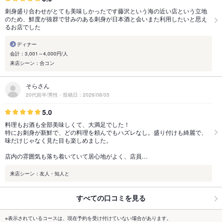
刺身盛り合わせがとても美味しかったです藤沢という海の近い店という立地
のため、鮮度が抜群で甘みのある刺身が日本酒と会いまた利用したいと思え
るお店でした
ディナー
会計：3,001～4,000円/人
来店シーン：合コン
そらさん
20代前半/男性・投稿日：2026/08/05
5.0
料理もお酒も全部美味しくて、大満足でした！
特にお刺身が新鮮で、どの料理を頼んでもハズレなし。盛り付けも綺麗で、
味だけじゃなく見た目も楽しめました。
店内の雰囲気も落ち着いていて居心地がよく、店員…
来店シーン：友人・知人と
すべての口コミを見る
※表示されているコースは、現在予約を受け付けていない場合があります。