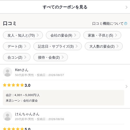
すべてのクーポンを見る
口コミ
口コミ機能について
友人・知人と(70)
会社の宴会(9)
家族・子供と(5)
デート(3)
記念日・サプライズ(3)
大人数の宴会(2)
合コン(2)
接待・会食(2)
Kenさん
50代前半/男性・投稿日：2026/08/07
3.0
会計：4,001～5,000円/人
来店シーン：会社の宴会
けんちゃんさん
20代前半/男性・投稿日：2026/08/06
5.0