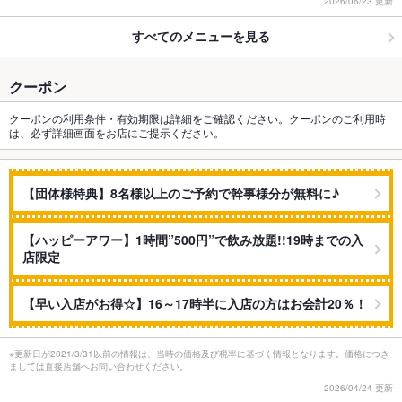
2026/06/23 更新
すべてのメニューを見る
クーポン
クーポンの利用条件・有効期限は詳細をご確認ください。クーポンのご利用時
は、必ず詳細画面をお店にご提示ください。
【団体様特典】8名様以上のご予約で幹事様分が無料に♪
【ハッピーアワー】1時間”500円”で飲み放題!!19時までの入
店限定
【早い入店がお得☆】16～17時半に入店の方はお会計20％！
※更新日が2021/3/31以前の情報は、当時の価格及び税率に基づく情報となります。価格につき
ましては直接店舗へお問い合わせください。
2026/04/24 更新