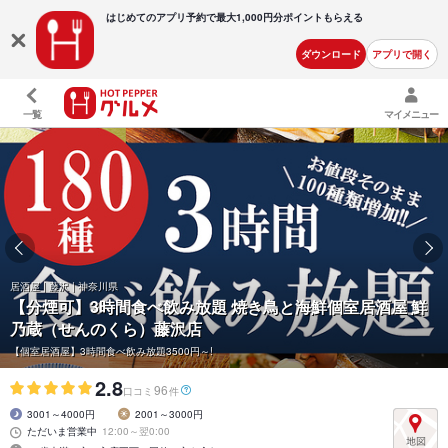
はじめてのアプリ予約で最大
1,000円分ポイントもらえる
ダウンロード
アプリで開く
一覧
マイメニュー
居酒屋 | 藤沢 | 神奈川県
【分煙可】3時間食べ飲み放題 焼き鳥と海鮮個室居酒屋 鮮
乃蔵（せんのくら）藤沢店
【個室居酒屋】3時間食べ飲み放題3500円～!
2.8
96
口コミ
件
3001～4000円
2001～3000円
ただいま営業中
12:00～翌0:00