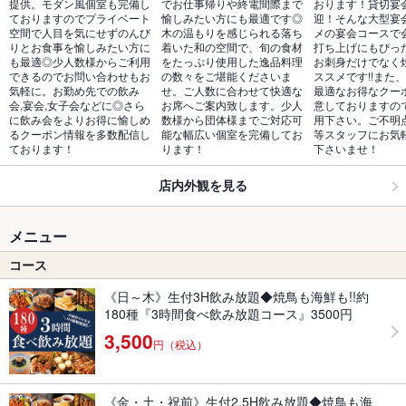
提供。モダン風個室も完備し
でお仕事帰りや終電間際まで
おります！貸切宴
ておりますのでプライベート
愉しみたい方にも最適です◎
迎！そんな大型宴
空間で人目を気にせずのんび
木の温もりを感じられる落ち
メの宴会コースで
りとお食事を愉しみたい方に
着いた和の空間で、旬の食材
打ち上げにもぴっ
も最適◎少人数様からご利用
をたっぷり使用した逸品料理
お刺身だけでなく
できるのでお問い合わせもお
の数々をご堪能くださいま
ススメです!!また
気軽に。お勤め先での飲み
せ。ご人数に合わせて快適な
最適なお得なクー
会,宴会,女子会などに◎さら
お席へご案内致します。少人
意しておりますの
に飲み会をよりお得に愉しめ
数様から団体様までご対応可
用下さい。ご不明
るクーポン情報を多数配信し
能な幅広い個室を完備してお
等スタッフにお気
ております！
ります！
下さいませ！
店内外観を見る
メニュー
コース
《日～木》生付3H飲み放題◆焼鳥も海鮮も!!約
180種『3時間食べ飲み放題コース』3500円
3,500
円（税込）
《金・土・祝前》生付2.5H飲み放題◆焼鳥も海