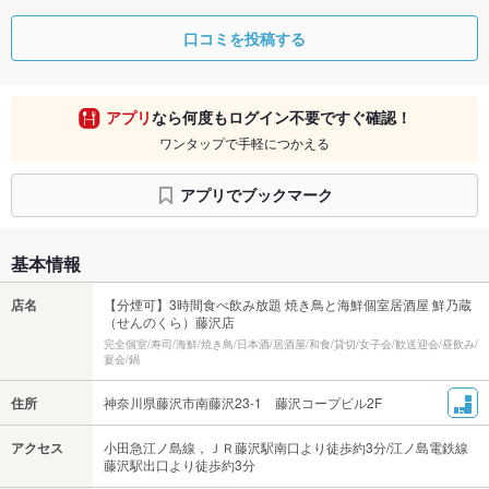
口コミを投稿する
アプリ
なら何度もログイン不要ですぐ確認！
ワンタップで手軽につかえる
アプリでブックマーク
基本情報
店名
【分煙可】3時間食べ飲み放題 焼き鳥と海鮮個室居酒屋 鮮乃蔵
（せんのくら）藤沢店
完全個室/寿司/海鮮/焼き鳥/日本酒/居酒屋/和食/貸切/女子会/歓送迎会/昼飲み/
宴会/鍋
住所
神奈川県藤沢市南藤沢23-1 藤沢コープビル2F
アクセス
小田急江ノ島線，ＪＲ藤沢駅南口より徒歩約3分/江ノ島電鉄線
藤沢駅出口より徒歩約3分