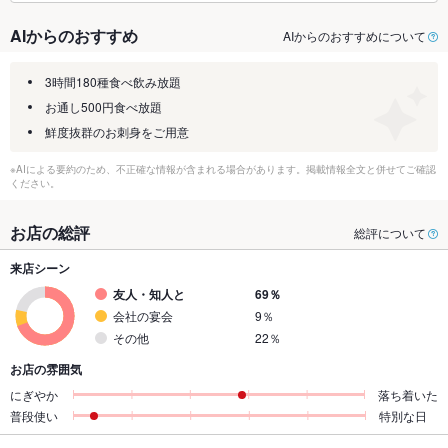
AIからのおすすめ
AIからのおすすめについて
3時間180種食べ飲み放題
お通し500円食べ放題
鮮度抜群のお刺身をご用意
※AIによる要約のため、不正確な情報が含まれる場合があります。掲載情報全文と併せてご確認
ください。
お店の総評
総評について
来店シーン
友人・知人と
69％
会社の宴会
9％
その他
22％
お店の雰囲気
にぎやか
落ち着いた
普段使い
特別な日