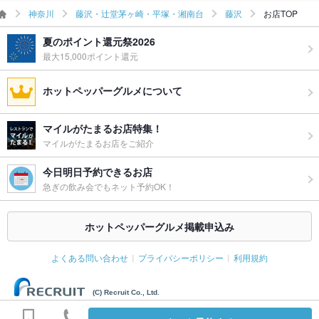
ウェディン
藤沢での大型宴会や貸切宴会にも対応しております!!お気軽にお
神奈川
藤沢・辻堂茅ヶ崎・平塚・湘南台
藤沢
お店TOP
グパーティ
問い合わせください！
ー二次会
夏のポイント還元祭2026
お祝い・サ
最大15,000ポイント還元
可
プライズ対
応
ホットペッパーグルメについて
備考
個室席やテレビ視聴可能席あり◎外国語対応スタッフもいます
（英語・韓国語・中国語）♪
マイルがたまるお店特集！
マイルがたまるお店をご紹介
今日明日予約できるお店
急ぎの飲み会でもネット予約OK！
ホットペッパーグルメ掲載申込み
よくある問い合わせ
プライバシーポリシー
利用規約
(C) Recruit Co., Ltd.