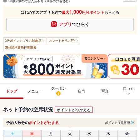
20歳未満の方は入店不可（同伴の方も含む）
1,000
はじめてのアプリ予約で
最大
円分ポイント
もらえる
アプリ
でひらく
ポイントプラス
対象店
スマート支払い可
適格請求書発行事業者
クーポン
口コミ
トップ
メニュー
店内
写真
5
96
ネット予約の空席状況
ポイントがつかえる
予約人数分の
ポイントがたまる
ポイント注意事項
土
日
月
火
水
木
金