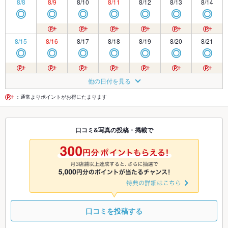
8/8
8/9
8/10
8/11
8/12
8/13
8/14
◎
◎
◎
◎
◎
◎
◎
8/15
8/16
8/17
8/18
8/19
8/20
8/21
◎
◎
◎
◎
◎
◎
◎
8/22
8/23
8/24
8/25
8/26
8/27
8/28
他の日付を見る
◎
◎
◎
◎
◎
◎
◎
：通常よりポイントがお得にたまります
8/29
8/30
8/31
9/1
9/2
9/3
9/4
口コミ&写真の投稿・掲載で
◎
◎
◎
◎
◎
◎
◎
9/5
9/6
9/7
9/8
9/9
9/10
9/11
◎
◎
◎
◎
◎
◎
◎
口コミを投稿する