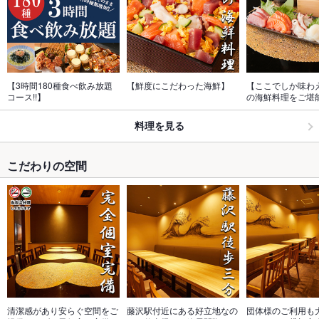
【3時間180種食べ飲み放題
【鮮度にこだわった海鮮】
【ここでしか味わ
コース!!】
の海鮮料理をご堪
料理を見る
こだわりの空間
清潔感があり安らぐ空間をご
藤沢駅付近にある好立地なの
団体様のご利用も