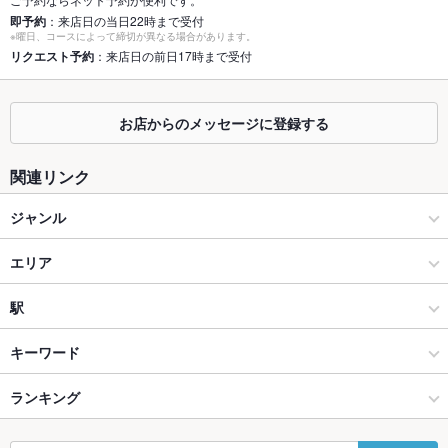
即予約
：来店日の当日22時まで受付
座敷
なし ：座敷席はございませんが、ゆったり広々としたテーブル
※曜日、コースによって締切が異なる場合があります。
席、カウンター席をご用意しております！
リクエスト予約
：来店日の前日17時まで受付
掘りごたつ
なし ：掘りごたつ席はございませんが、周りを気にせず各種宴
会をお楽しみいただける個室席をご用意！
お店からのメッセージに登録する
カウンター
あり ：藤沢エリアでのひとり飲みやデートにおすすめなカウン
ターもご用意しております！
関連リンク
ソファー
なし ：ベンチソファータイプのゆったり広々としたテーブル席
ジャンル
を多数ご用意しております！
居酒屋
エリア
テラス席
なし ：テラス席はございませんが、ゆったり寛げる個室席をご
用意！各種宴会におすすめの個室となっております！
和風
藤沢
駅
貸切
貸切可 ：貸切の予約は最大70名様まで対応しております！下見
やご相談も大歓迎です！お気軽にお問い合わせください！
藤沢・辻堂茅ヶ崎・平塚・湘南台 × 居酒屋
藤沢 × 居酒屋
片瀬山駅
キーワード
設備
藤沢・辻堂茅ヶ崎・平塚・湘南台 × 和風
藤沢 × 和風
藤沢駅
ランキング
からあげ
お茶漬け
馬刺し
刺身
フライドポテト
ウインナー
Wi-Fi
あり
しゃぶしゃぶ
うどん
焼きそば
つくね
地鶏
もつ鍋
餃子
藤沢駅 × 居酒屋
藤沢 × 和食
神奈川のグルメランキング
バリアフリ
なし ：店内はフラットなので移動しやすいです！サポートが必