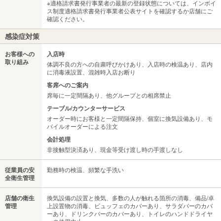
※適格請求書発行事業者の最新の登録状態については、インボイ
ス制度適格請求書発行事業者公表サイトを確認するか店舗にご
確認ください。
感染症対策
お客様への
入店時
取り組み
体調不良の方への自粛呼びかけあり、入店時の検温あり、店内
に消毒液設置、混雑時入店お断り
客席へのご案内
席毎に一定間隔あり、他グループとの相席禁止
テーブル/カウンターサービス
オーダー時にお客様と一定間隔保持、個室に換気設備あり、モ
バイルオーダーによる注文
会計処理
非接触型決済あり、現金等受け渡し時の手渡しなし
従業員の安
勤務時の検温、頻繁な手洗い
全衛生管理
店舗の衛生
換気設備の設置と換気、多数の人が触れる箇所の消毒、備品/卓
管理
上設置物の消毒、ビュッフェのカバーあり、サラダバーのカバ
ーあり、ドリンクバーのカバーあり、トイレのハンドドライヤ