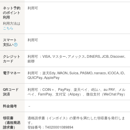
ネット予約
利用可
のポイント
利用
利用方法は
こちら
スマート
利用可
支払い
クレジット
利用可 ：VISA､マスター､アメックス､DINERS､JCB､Discover､
カード
銀聯
電子マネー
利用可 ：楽天Edy､WAON､Suica､PASMO､nanaco､ICOCA､iD､
QUICPay､ApplePay
QRコード
利用可 ：COIN＋、PayPay、楽天ペイ、d払い、au PAY、メル
決済
ペイ、FamiPay、支付宝（Alipay）、微信支付（WeChat Pay）
料金備考
－
領収書
適格請求書（インボイス）の要件を満たした領収書を発行しま
（適格簡易
す。
請求書）
登録番号：T4020001089894