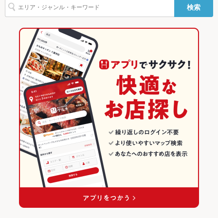
検索
ー
要でしたらスタッフまでお問い合わせください！
チャーハン
火鍋
焼き鳥丼
白湯鍋
藤沢駅 × 和風
藤沢 × 焼き鳥・鶏料理
神奈川の居酒屋ランキング
駐車場
なし ：近隣のコインパーキングをご利用ください。
和食
神奈川
藤沢・辻堂茅ヶ崎・平塚・湘南台のグルメランキング
TV・プロジ
あり
ェクタ
焼き鳥・鶏料理
神奈川 × 居酒屋
藤沢・辻堂茅ヶ崎・平塚・湘南台の居酒屋ランキング
その他設備
営業時間外のご予約も大歓迎!!お気軽にお問い合わせくださいま
せ♪
藤沢・辻堂茅ヶ崎・平塚・湘南台 × 和食
神奈川 × 和風
藤沢のグルメランキング
その他
藤沢・辻堂茅ヶ崎・平塚・湘南台 × 焼き鳥・鶏料理
神奈川 × 和食
藤沢の居酒屋ランキング
飲み放題
あり ：お手軽＆気ままにゆったり飲める単品飲み放題プランを
ご用意！飲み会や二次会など様々なシーンにおすすめ◎
藤沢駅 × 和食
神奈川 × 焼き鳥・鶏料理
食べ放題
あり ：お得な食べ飲み放題コースをご用意!!宴会・飲み会にも
藤沢駅 × 焼き鳥・鶏料理
◎お席やコースもお気軽にご相談ください!!
お酒
カクテル充実、焼酎充実、日本酒充実、ワイン充実
お子様連れ
お子様連れ歓迎 ：お子様連れも大歓迎◎藤沢エリアでのママ会
にもおすすめ◎