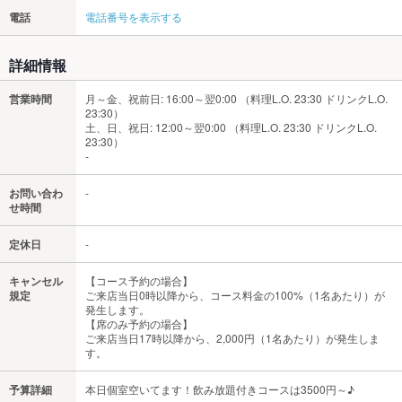
電話
電話番号を表示する
詳細情報
営業時間
月～金、祝前日: 16:00～翌0:00 （料理L.O. 23:30 ドリンクL.O.
23:30）
土、日、祝日: 12:00～翌0:00 （料理L.O. 23:30 ドリンクL.O.
23:30）
-
お問い合わ
-
せ時間
定休日
-
キャンセル
【コース予約の場合】
規定
ご来店当日0時以降から、コース料金の100%（1名あたり）が
発生します。
【席のみ予約の場合】
ご来店当日17時以降から、2,000円（1名あたり）が発生しま
す。
予算詳細
本日個室空いてます！飲み放題付きコースは3500円～♪