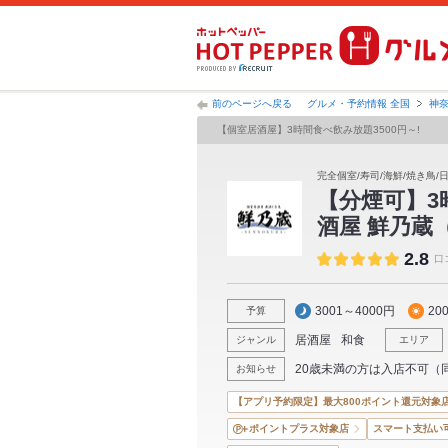
前のページへ戻る
グルメ・予約情報 全国
神
【個室居酒屋】3時間食べ飲み放題3500円～!
完全個室/寿司/海鮮/焼き鳥/日
【分煙可】3
酒屋 鮮乃蔵
2.8
口
3001～4000円
20
予算
居酒屋
和食
ジャンル
エリア
20歳未満の方は入店不可（
お知らせ
【アプリ予約限定】最大800ポイント還元対象
ポイントプラス対象店
スマート支払い