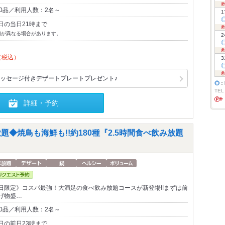
0品／利用人数：2名～
1
日の当日21時まで
切が異なる場合があります。
2
（税込）
3
ッセージ付きデザートプレートプレゼント♪
◎
：
TEL
詳細・予約
題◆焼鳥も海鮮も!!約180種『2.5時間食べ飲み放題
日限定》コスパ最強！大満足の食べ飲み放題コースが新登場!!まずは前
げ物盛…
0品／利用人数：2名～
日の前日23時まで