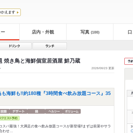
つかえます
ュー
店内・外観
写真
口
(100)
題 焼き鳥と海鮮個室居酒屋 鮮乃蔵
予
ス
2026/06/23 更新
も海鮮も!!約180種『3時間食べ飲み放題コース』35
コスパ最強！大満足の食べ飲み放題コースが新登場!!まずは前菜やサラ
1
合わせ…