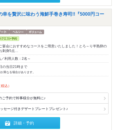
幸を贅沢に味わう海鮮手巻き寿司!!『5000円コー
ご宴会におすすめなコースをご用意いたしました！とろ～り半熟卵の
お刺身5点…
品／利用人数：2名～
日の当日21時まで
切が異なる場合があります。
（税込）
のご予約で幹事様分が無料に♪
ッセージ付きデザートプレートプレゼント♪
詳細・予約