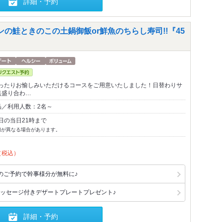
詳細・予約
の鮭ときのこの土鍋御飯or鮮魚のちらし寿司!!『45
ったりお愉しみいただけるコースをご用意いたしました！日替わりサ
点盛り合わ…
品／利用人数：2名～
日の当日21時まで
切が異なる場合があります。
（税込）
のご予約で幹事様分が無料に♪
ッセージ付きデザートプレートプレゼント♪
詳細・予約