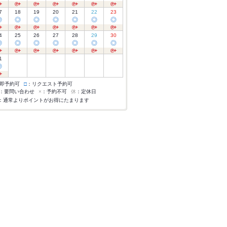
7
18
19
20
21
22
23
◎
◎
◎
◎
◎
◎
◎
4
25
26
27
28
29
30
◎
◎
◎
◎
◎
◎
◎
1
◎
即予約可
□
：リクエスト予約可
：要問い合わせ
×
：予約不可
休
：定休日
：通常よりポイントがお得にたまります