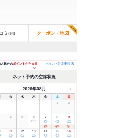
コミ
クーポン・地図
(
94
)
ポイント注意事項
約人数分の
ポイントがたまる
ネット予約の空席状況
2026年08月
月
火
水
木
金
土
日
1
2
3
4
5
6
7
8
9
TEL
◎
◎
◎
0
11
12
13
14
15
16
◎
◎
◎
◎
◎
◎
◎