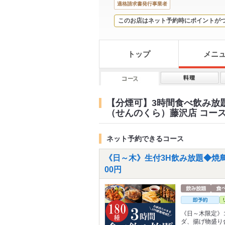
適格請求書発行事業者
このお店はネット予約時にポイントが
トップ
メニ
【分煙可】3時間食べ飲み放
（せんのくら）藤沢店 コー
ネット予約できるコース
《日～木》生付3H飲み放題◆焼鳥
00円
《日～木限定》
ダ、揚げ物盛り