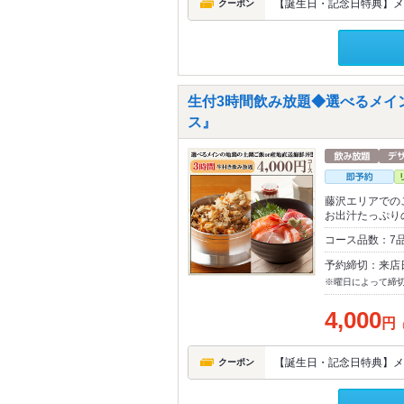
【誕生日・記念日特典】メ
クーポン
生付3時間飲み放題◆選べるメイン
ス』
藤沢エリアでの
お出汁たっぷり
コース品数：7
予約締切：来店
※曜日によって締
4,000
円
【誕生日・記念日特典】メ
クーポン