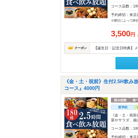
コース品数：18
予約締切：来店
※曜日によって締
3,500
円
【誕生日・記念日特典】メ
クーポン
《金・土・祝前》生付2.5H飲み放
コース』4000円
《金・土・祝前
菜やサラダ、揚
コース品数：18
予約締切：来店