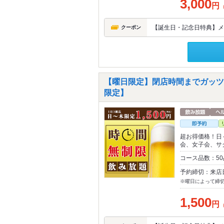
3,000
円
【誕生日・記念日特典】メ
クーポン
【曜日限定】閉店時間までガッツリ
限定】
超お得価格！日
会、女子会、サ
コース品数：5
予約締切：来店
※曜日によって締
1,500
円