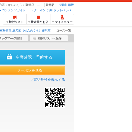
コース | 【分煙可】3時間食べ飲み放題 焼き鳥と海鮮個室居酒屋 鮮乃蔵（せんのくら）藤沢店 - クーポン・予約のホットペッパーグルメ
最寄駅：
片瀬山
藤沢
コンテンツガイド
クーポン 予約 ホットペッパー
検討リスト
最近見たお店
マイメニュー
個室居酒屋 鮮乃蔵（せんのくら）藤沢店
コース一覧
空席確認・予約する
クーポンを見る
電話番号を表示する