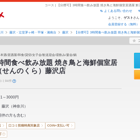
よくある問い合わせ
ようこそ、
さん
ゲスト
会員登録する（無料）
奈川
藤沢・辻堂茅ヶ崎・平塚・湘南台
藤沢
【分煙可】3時間食べ飲み放題 焼き鳥と海鮮
本酒/居酒屋/和食/貸切/女子会/歓送迎会/昼飲み/宴会/鍋
時間食べ飲み放題 焼き鳥と海鮮個室居
（せんのくら）藤沢店
コミ94件
01～3000円
藤沢
（
神奈川
）
同伴の方も含む）
店
口コミ投稿特典対象店
COIN+支払い可
可