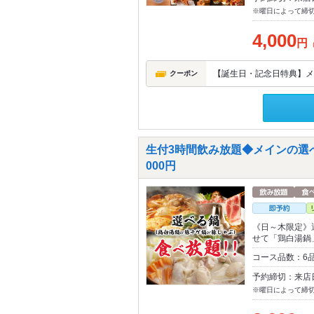
※曜日によって締
4,000
円
【誕生日・記念日特典】メ
クーポン
生付3時間飲み放題◆メインの選べ
000円
《日～木限定》
せて「鶏白湯鍋
コース品数：6
予約締切：来店
※曜日によって締