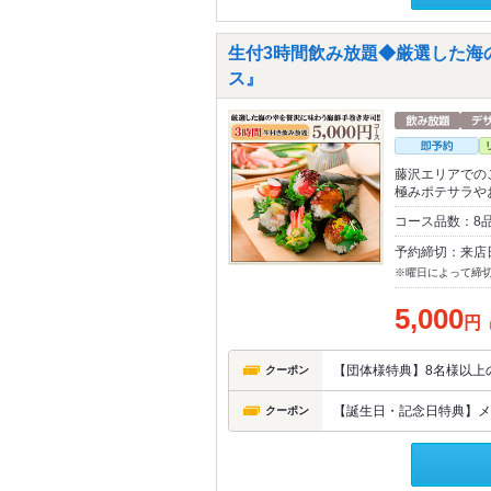
生付3時間飲み放題◆厳選した海の
ス』
藤沢エリアでの
極みポテサラや
コース品数：8
予約締切：来店
※曜日によって締
5,000
円
【団体様特典】8名様以上
クーポン
【誕生日・記念日特典】メ
クーポン