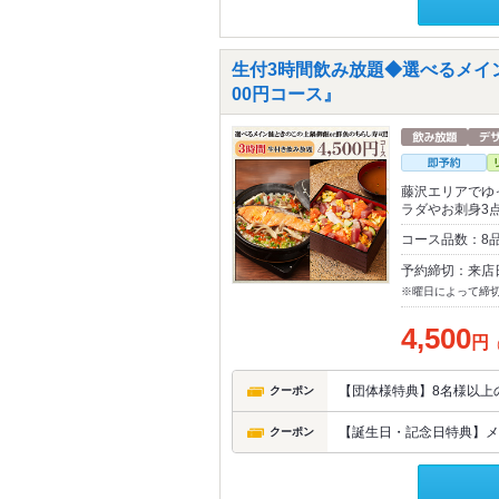
生付3時間飲み放題◆選べるメイン
00円コース』
藤沢エリアでゆ
ラダやお刺身3
コース品数：8
予約締切：来店
※曜日によって締
4,500
円
【団体様特典】8名様以上
クーポン
【誕生日・記念日特典】メ
クーポン