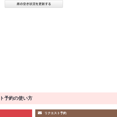
ト予約の使い方
リクエスト予約