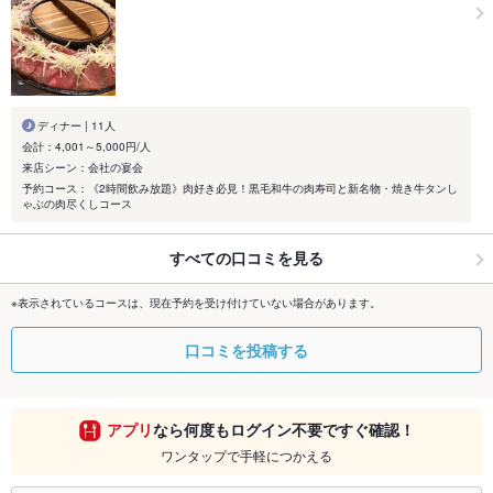
ディナー | 11人
会計：4,001～5,000円/人
来店シーン：会社の宴会
予約コース：《2時間飲み放題》肉好き必見！黒毛和牛の肉寿司と新名物・焼き牛タンし
ゃぶの肉尽くしコース
すべての口コミを見る
※表示されているコースは、現在予約を受け付けていない場合があります。
口コミを投稿する
アプリ
なら何度もログイン不要ですぐ確認！
ワンタップで手軽につかえる