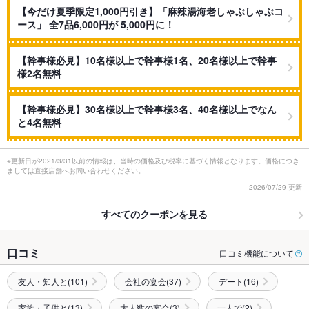
【今だけ夏季限定1,000円引き】「麻辣湯海老しゃぶしゃぶコ
ース」 全7品6,000円が 5,000円に！
【幹事様必見】10名様以上で幹事様1名、20名様以上で幹事
様2名無料
【幹事様必見】30名様以上で幹事様3名、40名様以上でなん
と4名無料
※更新日が2021/3/31以前の情報は、当時の価格及び税率に基づく情報となります。価格につき
ましては直接店舗へお問い合わせください。
2026/07/29 更新
すべてのクーポンを見る
口コミ
口コミ機能について
友人・知人と(101)
会社の宴会(37)
デート(16)
家族・子供と(13)
大人数の宴会(3)
一人で(2)