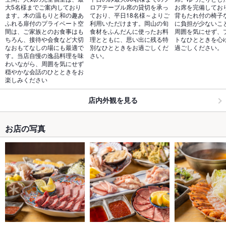
大5名様までご案内しており
ロアテーブル席の貸切を承っ
お席を完備しており
ます。木の温もりと和の趣あ
ており、平日18名様～よりご
背もたれ付の椅子
ふれる扉付のプライベート空
利用いただけます。岡山の旬
に負担が少ないこ
間は、ご家族とのお食事はも
食材をふんだんに使ったお料
周囲を気にせず、
ちろん、接待や会食など大切
理とともに、思い出に残る特
トなひとときを心
なおもてなしの場にも最適で
別なひとときをお過ごしくだ
過ごしください。
す。当店自慢の逸品料理を味
さい。
わいながら、周囲を気にせず
穏やかな会話のひとときをお
楽しみください
店内外観を見る
お店の写真