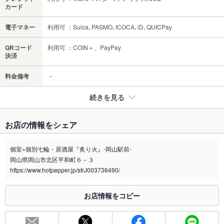
カード
電子マネー
利用可 ：Suica､PASMO､ICOCA､iD､QUICPay
QRコード
利用可 ：COIN＋、PayPay
決済
料金備考
－
続きを見る
たばこ
お店の情報をシェア
禁煙・喫煙
全席喫煙可
個室×個別七輪・居酒屋『炙り火』-岡山駅前-
喫煙専用室
なし
岡山県岡山市北区平和町６－３
https://www.hotpepper.jp/strJ003736490/
※2020年4月1日～受動喫煙対策に関する法律が施行されています。正しい情報はお店へお問い
合わせください。
お店情報をコピー
お席
総席数
70席(デート、会社宴会、同窓会、女子会など様々なシーンに是
非)