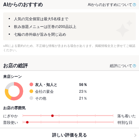
AIからのおすすめ
AIからのおすすめについて
人気の完全個室は最大5名様まで
飲み放題メニューは圧巻の200品以上
七輪の赤外線が旨みを閉じ込め
※AIによる要約のため、不正確な情報が含まれる場合があります。掲載情報全文と併せてご確認
ください。
お店の総評
総評について
来店シーン
友人・知人と
56％
会社の宴会
23％
その他
21％
お店の雰囲気
にぎやか
落ち着いた
普段使い
特別な日
詳しい評価を見る