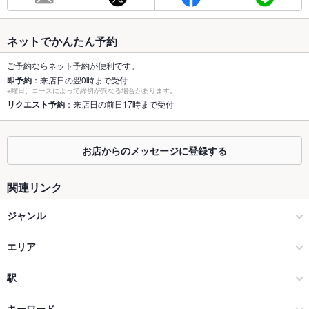
最大宴会収
60人
容人数
ネットでかんたん予約
個室
あり ：会社宴会/同窓会/合コン/女子会と様々なシーンに◎
ご予約ならネット予約が便利です。
即予約
：来店日の翌0時まで受付
※曜日、コースによって締切が異なる場合があります。
座敷
なし
リクエスト予約
：来店日の前日17時まで受付
掘りごたつ
なし
カウンター
なし
お店からのメッセージに登録する
ソファー
なし
関連リンク
テラス席
なし
ジャンル
貸切
貸切可 ：要相談、18名様以上。
居酒屋
エリア
設備
海鮮
岡山駅
駅
Wi-Fi
なし
岡山市 × 居酒屋
岡山駅 × 居酒屋
岡山駅
キーワード