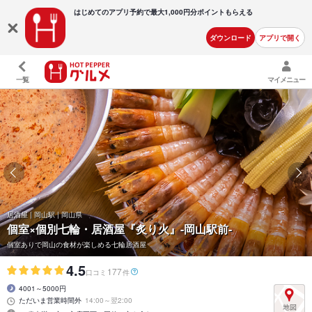
はじめてのアプリ予約で最大
1,000円分ポイントもらえる
ダウンロード
アプリで開く
一覧
マイメニュー
居酒屋 | 岡山駅 | 岡山県
個室×個別七輪・居酒屋『炙り火』-岡山駅前-
個室ありで岡山の食材が楽しめる七輪居酒屋
4.5
177
口コミ
件
4001～5000円
ただいま営業時間外
14:00～翌2:00