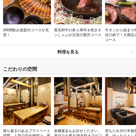
2時間飲み放題付コースが充
黒毛和牛の炙り寿司＆焼きタ
牛タンから始まり
実！
ンしゃぶが主役の贅沢コース
目の前で！大満足
コース
料理を見る
こだわりの空間
落ち着きのあるプライベート
各種宴会もお任せください。
背もたれ付の半個
空間。人気の完全個室は、最
平日のみ最大36名様までのフ
席。ゆったりとし