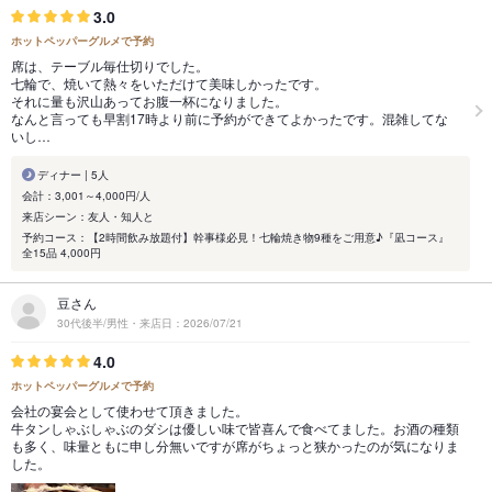
3.0
ホットペッパーグルメで予約
席は、テーブル毎仕切りでした。
七輪で、焼いて熱々をいただけて美味しかったです。
それに量も沢山あってお腹一杯になりました。
なんと言っても早割17時より前に予約ができてよかったです。混雑してな
いし…
ディナー | 5人
会計：3,001～4,000円/人
来店シーン：友人・知人と
予約コース：【2時間飲み放題付】幹事様必見！七輪焼き物9種をご用意♪『凪コース』
全15品 4,000円
豆さん
30代後半/男性・来店日：2026/07/21
4.0
ホットペッパーグルメで予約
会社の宴会として使わせて頂きました。
牛タンしゃぶしゃぶのダシは優しい味で皆喜んで食べてました。お酒の種類
も多く、味量ともに申し分無いですが席がちょっと狭かったのが気になりま
した。