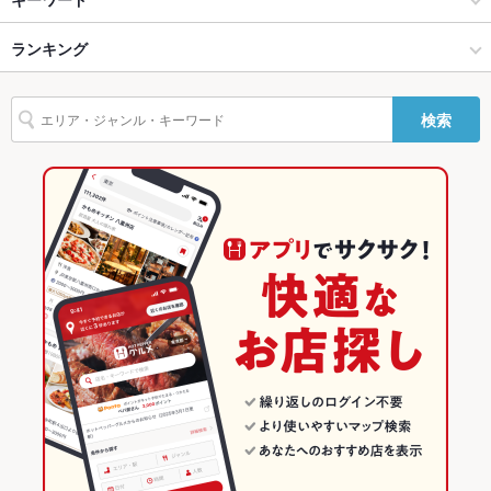
バリアフリ
なし ：お手伝いが必要な際はお気軽にご連絡ください。お困り
ー
の際はスタッフまでお気軽にお申し付けください。
岡山市 × 海鮮
岡山駅 × 海鮮
岡山駅前駅
ランキング
卵焼き
手羽先
からあげ
馬刺し
炉ばた焼き・炙り焼き
ウニ料理
駐車場
なし ：お近くにコインパーキングがございますのでご利用くだ
さい。
エビ料理
カニ料理
にんにく料理
フライドポテト
しゃぶしゃぶ
うなぎ
岡山駅 × 居酒屋
岡山駅 × 和食
西川緑道公園駅
岡山のグルメランキング
検索
天ぷら
レバー
牛タン
タッカンマリ
デザート
アヒージョ
つけ麺
その他設備
－
岡山駅 × 海鮮
岡山駅 × しゃぶしゃぶ・すき焼き
岡山の居酒屋ランキング
肉寿司
その他
和食
岡山
岡山の海鮮ランキング
飲み放題
あり ：120分[飲放]コース4000円・5000円・6000円他もあり。
全て税込価格です♪
しゃぶしゃぶ・すき焼き
岡山 × 居酒屋
岡山市のグルメランキング
食べ放題
なし ：アラカルト又はコースでのご提供になります。当店自慢
の料理の数々を存分にお楽しみください。
岡山市 × 和食
岡山 × 海鮮
岡山市の居酒屋ランキング
お酒
カクテル充実、焼酎充実、日本酒充実
岡山市 × しゃぶしゃぶ・すき焼き
岡山 × 和食
岡山市の海鮮ランキング
お子様連れ
お子様連れOK ：個室のためお子様とお楽しみいただけます。
岡山駅 × 和食
岡山 × しゃぶしゃぶ・すき焼き
岡山駅のグルメランキング
ウェディン
ご相談ください。
グパーティ
岡山駅 × しゃぶしゃぶ・すき焼き
岡山駅の居酒屋ランキング
ー二次会
岡山駅の海鮮ランキング