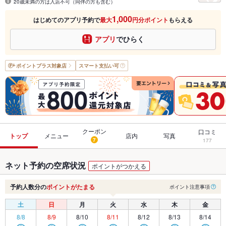
20歳未満の方は入店不可（同伴の方も含む）
1,000
はじめてのアプリ予約で
最大
円分ポイント
もらえる
アプリ
でひらく
ポイントプラス
対象店
スマート支払い可
クーポン
口コミ
トップ
メニュー
店内
写真
7
177
ネット予約の空席状況
ポイントがつかえる
予約人数分の
ポイントがたまる
ポイント注意事項
土
日
月
火
水
木
金
8/8
8/9
8/10
8/11
8/12
8/13
8/14