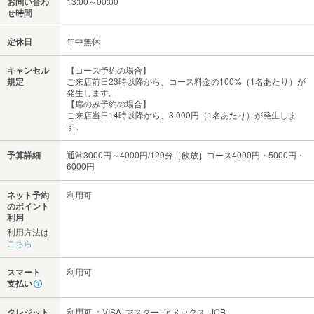
お問い合わ
13:00～00:00
せ時間
定休日
年中無休
キャンセル
【コース予約の場合】
規定
ご来店前日23時以降から、コース料金の100%（1名あたり）が
発生します。
【席のみ予約の場合】
ご来店当日14時以降から、3,000円（1名あたり）が発生しま
す。
予算詳細
通常3000円～4000円/120分［飲放］コース4000円・5000円・
6000円
ネット予約
利用可
のポイント
利用
利用方法は
こちら
スマート
利用可
支払い
クレジット
利用可 ：VISA､マスター､アメックス､JCB