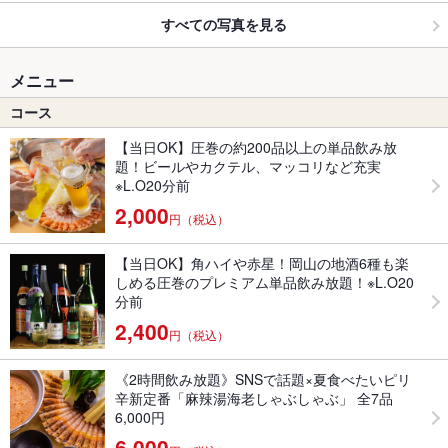
すべての写真を見る
メニュー
コース
【当日OK】圧巻の約200品以上の単品飲み放
題！ビールやカクテル、マッコリなど充実
※L.O20分前
2,000
円（税込）
【当日OK】角ハイや赤星！岡山の地酒6種も楽
しめる圧巻のプレミアム単品飲み放題！※L.O20
分前
2,400
円（税込）
《2時間飲み放題》SNSで話題×夏食べたいピリ
辛新定番「麻辣湯海老しゃぶしゃぶ」 全7品
6,000円
6,000