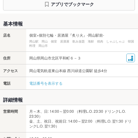
アプリでブックマーク
基本情報
店名
個室×個別七輪・居酒屋『炙り火』-岡山駅前-
岡山駅 岡山 個室 居酒屋 飲み放題 海鮮 焼肉 しゃぶしゃぶ 韓国
料理 岡山市
住所
岡山県岡山市北区平和町６－３
アクセス
岡山電気軌道東山本線 西川緑道公園駅 徒歩4分
電話
電話番号を表示する
詳細情報
営業時間
月～木、日: 14:00～翌0:00 （料理L.O. 23:30 ドリンクL.O.
23:30）
金、土、祝日、祝前日: 14:00～翌2:00 （料理L.O. 翌1:30 ドリ
ンクL.O. 翌1:30）