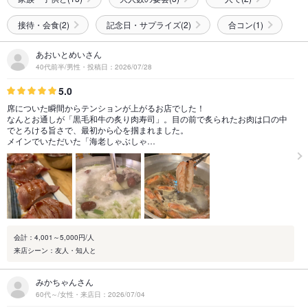
接待・会食(2)
記念日・サプライズ(2)
合コン(1)
あおいとめいさん
40代前半/男性・投稿日：2026/07/28
5.0
席についた瞬間からテンションが上がるお店でした！
なんとお通しが「黒毛和牛の炙り肉寿司」。目の前で炙られたお肉は口の中
でとろける旨さで、最初から心を掴まれました。
メインでいただいた「海老しゃぶしゃ…
会計：4,001～5,000円/人
来店シーン：友人・知人と
みかちゃんさん
60代～/女性・来店日：2026/07/04