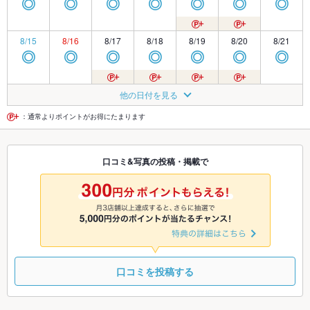
◎
◎
◎
◎
◎
◎
◎
8/15
8/16
8/17
8/18
8/19
8/20
8/21
◎
◎
◎
◎
◎
◎
◎
8/22
8/23
8/24
8/25
8/26
8/27
8/28
他の日付を見る
◎
◎
◎
◎
◎
◎
◎
：通常よりポイントがお得にたまります
8/29
8/30
8/31
9/1
9/2
9/3
9/4
口コミ&写真の投稿・掲載で
◎
◎
◎
◎
◎
◎
◎
9/5
9/6
9/7
9/8
9/9
9/10
9/11
◎
◎
◎
◎
◎
◎
◎
口コミを投稿する