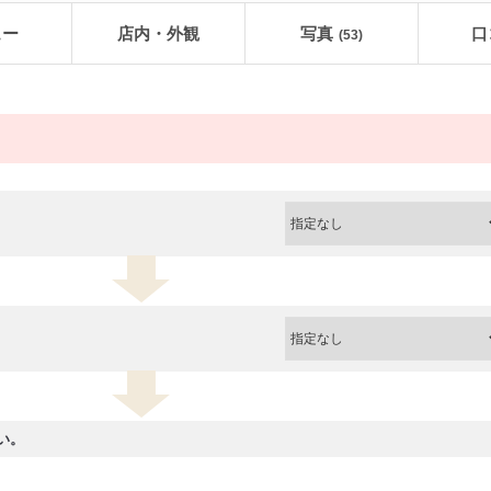
ュー
店内・外観
写真
口
(53)
い。