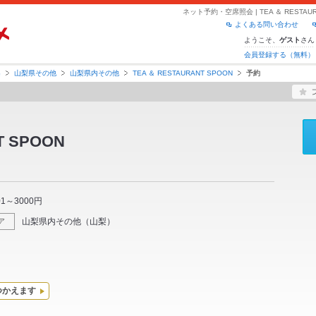
ネット予約・空席照会 | TEA ＆ RESTA
よくある問い合わせ
ようこそ、
さん
ゲスト
会員登録する（無料）
梨
山梨県その他
山梨県内その他
TEA ＆ RESTAURANT SPOON
予約
T SPOON
01～3000円
山梨県内その他
（
山梨
）
ア
つかえます