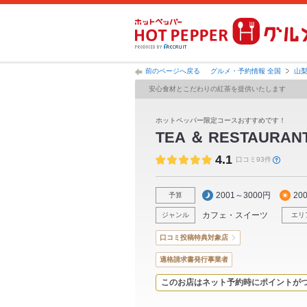
前のページへ戻る
グルメ・予約情報 全国
山
安心食材とこだわりの紅茶を提供いたします
ホットペッパー限定コースおすすめです！
TEA ＆ RESTAURAN
4.1
口コミ93件
2001～3000円
20
予算
カフェ・スイーツ
ジャンル
エリ
口コミ投稿特典対象店
適格請求書発行事業者
このお店はネット予約時にポイントが