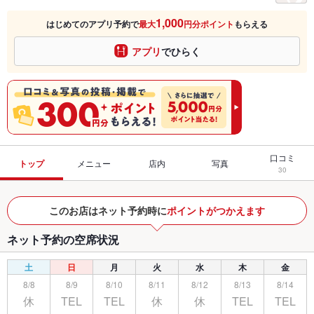
1,000
はじめてのアプリ予約で
最大
円分ポイント
もらえる
アプリ
でひらく
口コミ
トップ
メニュー
店内
写真
30
このお店はネット予約時に
ポイントがつかえます
ネット予約の空席状況
土
日
月
火
水
木
金
8/8
8/9
8/10
8/11
8/12
8/13
8/14
休
TEL
TEL
休
休
TEL
TEL