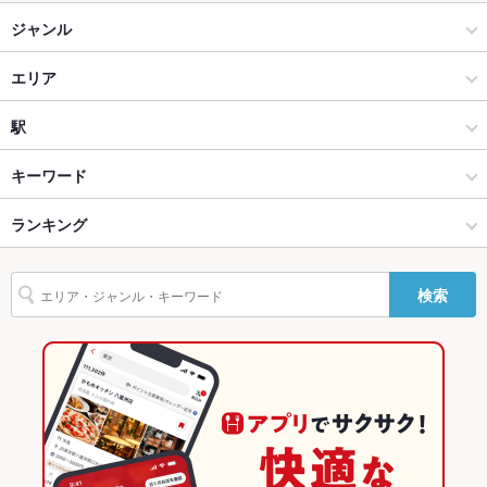
ジャンル
貸切
貸切不可
イタリアン・フレンチ
エリア
設備
Wi-Fi
あり
イタリアン
札幌市西区
駅
バリアフリ
なし
琴似・円山公園 中央・西・手稲 × イタリアン・フレンチ
札幌市西区 × イタリアン・フレンチ
西２８丁目駅
キーワード
ー
琴似・円山公園 中央・西・手稲 × イタリアン
札幌市西区 × イタリアン
ランキング
ハヤシライス
鴨肉
パスタ
ペペロンチーノ
ジェノベーゼ
ピザ
駐車場
あり ：10台分
マルゲリータ
ケーキ
パフェ
デザート
生ハム
ジェラート
その他設備
－
西２８丁目駅 × イタリアン・フレンチ
北海道
北海道のグルメランキング
検索
その他
西２８丁目駅 × イタリアン
北海道 × イタリアン・フレンチ
北海道のイタリアン・フレンチランキング
飲み放題
あり ：2時間制
北海道 × イタリアン
北海道のイタリアンランキング
食べ放題
なし
琴似・円山公園 中央・西・手稲のグルメランキング
お酒
カクテル充実、日本酒充実、ワイン充実
琴似・円山公園 中央・西・手稲のイタリアン・フレンチランキ
お子様連れ
お子様連れ歓迎
ング