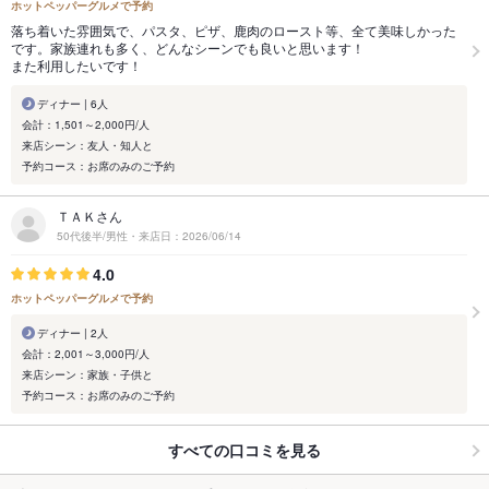
ホットペッパーグルメで予約
落ち着いた雰囲気で、パスタ、ピザ、鹿肉のロースト等、全て美味しかった
です。家族連れも多く、どんなシーンでも良いと思います！
また利用したいです！
ディナー | 6人
会計：1,501～2,000円/人
来店シーン：友人・知人と
予約コース：お席のみのご予約
ＴＡＫさん
50代後半/男性・来店日：2026/06/14
4.0
ホットペッパーグルメで予約
ディナー | 2人
会計：2,001～3,000円/人
来店シーン：家族・子供と
予約コース：お席のみのご予約
すべての口コミを見る