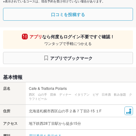
※表示されているコースは、現在予約を受け付けていない場合があります。
口コミを投稿する
アプリ
なら何度もログイン不要ですぐ確認！
ワンタップで手軽につかえる
アプリでブックマーク
基本情報
店名
Cafe & Trattoria Polaris
西区 山の手 団体 ディナー イタリアン ピザ 日本酒 飲み放題 ク
ラフトビール
住所
北海道札幌市西区山の手２条７丁目2‐15 １F
アクセス
地下鉄西28丁目駅から徒歩15分
電話
電話番号を表示する