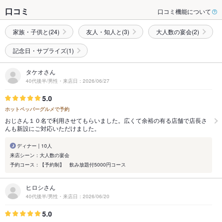
口コミ
口コミ機能について
家族・子供と(24)
友人・知人と(3)
大人数の宴会(2)
記念日・サプライズ(1)
タケオさん
40代後半/男性・来店日：2026/06/27
5.0
ホットペッパーグルメで予約
おじさん１０名で利用させてもらいました。広くて余裕の有る店舗で店長さ
んも新設にご対応いただけました。
ディナー | 10人
来店シーン：大人数の宴会
予約コース：【予約制】 飲み放題付5000円コース
ヒロシさん
40代後半/男性・来店日：2026/06/20
5.0