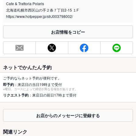
Cafe & Trattoria Polaris
喫煙専用室
なし
北海道札幌市西区山の手２条７丁目2‐15 １F
https://www.hotpepper.jp/strJ003798002/
※2020年4月1日～受動喫煙対策に関する法律が施行されています。正しい情報はお店へお問い
合わせください。
お店情報をコピー
お席
総席数
54席(貸切時は60席までご用意可能です。)
最大宴会収
100人
容人数
ネットでかんたん予約
個室
なし
ご予約ならネット予約が便利です。
即予約
：来店日の当日19時まで受付
座敷
なし
※曜日、コースによって締切が異なる場合があります。
リクエスト予約
：来店日の前日17時まで受付
掘りごたつ
なし
カウンター
なし
お店からのメッセージに登録する
ソファー
あり
関連リンク
テラス席
なし