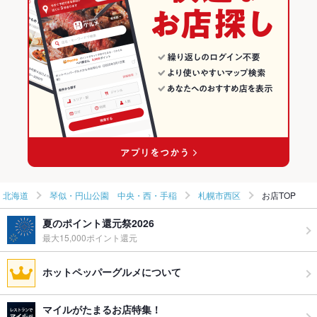
ウェディン
柔軟に対応可能です。
琴似・円山公園 中央・西・手稲のイタリアンランキング
グパーティ
ー二次会
札幌市西区のグルメランキング
お祝い・サ
可
プライズ対
札幌市西区のイタリアン・フレンチランキング
応
札幌市西区のイタリアンランキング
ライブショ
あり
ー
備考
－
北海道
琴似・円山公園 中央・西・手稲
札幌市西区
お店TOP
夏のポイント還元祭2026
最大15,000ポイント還元
ホットペッパーグルメについて
マイルがたまるお店特集！