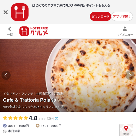
はじめてのアプリ予約で最大
1,000円分ポイントもらえる
ダウンロード
アプリで開く
一覧
マイメニュー
イタリアン・フレンチ | 札幌市西区 | 北海道
Cafe & Trattoria Polaris
旬の食材をあしらった本格イタリアンとお酒
4.8
30
口コミ
件
3001～4000円
1501～2000円
本日休業