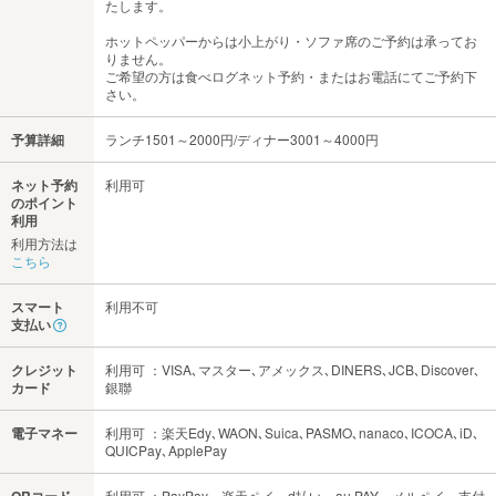
たします。
ホットペッパーからは小上がり・ソファ席のご予約は承ってお
りません。
ご希望の方は食べログネット予約・またはお電話にてご予約下
さい。
予算詳細
ランチ1501～2000円/ディナー3001～4000円
ネット予約
利用可
のポイント
利用
利用方法は
こちら
スマート
利用不可
支払い
クレジット
利用可 ：VISA､マスター､アメックス､DINERS､JCB､Discover､
カード
銀聯
電子マネー
利用可 ：楽天Edy､WAON､Suica､PASMO､nanaco､ICOCA､iD､
QUICPay､ApplePay
利用可 ：PayPay、楽天ペイ、d払い、au PAY、メルペイ、支付