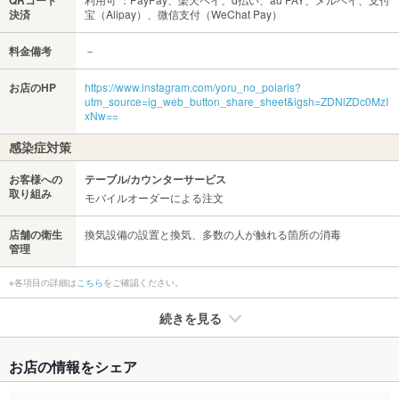
QRコード
決済
宝（Alipay）、微信支付（WeChat Pay）
料金備考
－
お店のHP
https://www.instagram.com/yoru_no_polaris?
utm_source=ig_web_button_share_sheet&igsh=ZDNlZDc0MzI
xNw==
感染症対策
お客様への
テーブル/カウンターサービス
取り組み
モバイルオーダーによる注文
店舗の衛生
換気設備の設置と換気、多数の人が触れる箇所の消毒
管理
※各項目の詳細は
こちら
をご確認ください。
続きを見る
たばこ
お店の情報をシェア
禁煙・喫煙
全席禁煙