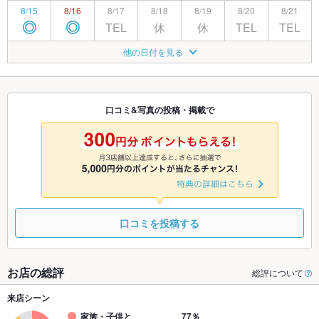
8/15
8/16
8/17
8/18
8/19
8/20
8/21
TEL
休
休
TEL
TEL
◎
◎
8/22
8/23
8/24
8/25
8/26
8/27
8/28
他の日付を見る
TEL
休
休
TEL
◎
◎
◎
8/29
8/30
8/31
9/1
9/2
9/3
9/4
TEL
休
休
TEL
◎
◎
◎
口コミ&写真の投稿・掲載で
9/5
9/6
9/7
9/8
9/9
9/10
9/11
TEL
休
休
TEL
◎
◎
◎
口コミを投稿する
お店の総評
総評について
来店シーン
家族・子供と
77％