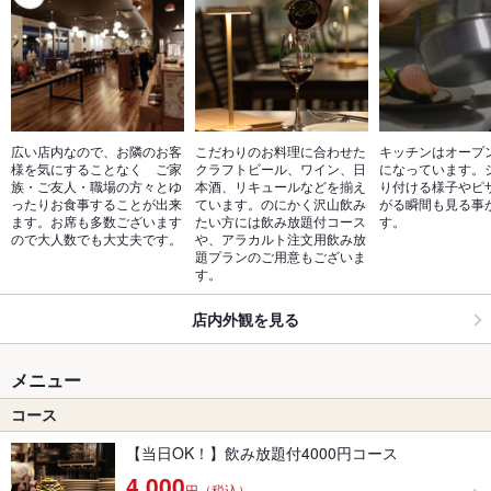
広い店内なので、お隣のお客
こだわりのお料理に合わせた
キッチンはオープ
様を気にすることなく　ご家
クラフトビール、ワイン、日
になっています。
族・ご友人・職場の方々とゆ
本酒、リキュールなどを揃え
り付ける様子やピ
ったりお食事することが出来
ています。のにかく沢山飲み
がる瞬間も見る事
ます。お席も多数ございます
たい方には飲み放題付コース
す。
ので大人数でも大丈夫です。
や、アラカルト注文用飲み放
題プランのご用意もございま
す。
店内外観を見る
メニュー
コース
【当日OK！】飲み放題付4000円コース
4,000
円（税込）