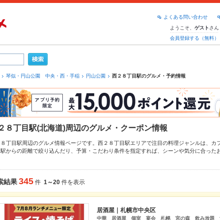
よくある問い合わせ
ようこそ、
さん
ゲスト
会員登録する（無料）
琴似・円山公園 中央・西・手稲
円山公園
西２８丁目駅のグルメ・予約情報
２８丁目駅(北海道)周辺のグルメ・クーポン情報
２８丁目駅周辺のグルメ情報ページです。西２８丁目駅エリアで注目の料理ジャンルは、
カ
。駅からの距離で絞り込んだり、予算・こだわり条件を指定すれば、シーンや気分に合った
からなかったら、近隣の
円山公園駅
、
二十四軒駅
もチェックしてみてください。ホットペッ
りメニュー
肉じゃが
や季節のおすすめ料理など、お店の最新情報をご紹介しているので安心！
拡大中です。友達どうしの飲み会にも、会社の宴会にも、デートやパーティにもお得に便利
345
索結果
件
1～20
件を表示
居酒屋｜札幌市中央区
中華 居酒屋 個室 宴会 札幌 宮の森 飲み放題 