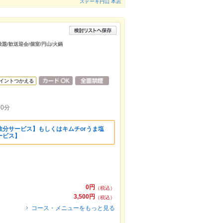
ステーキ円山 本店
題/歓送迎会/個室/円山/火鍋
イントつかえる
0分
数分サービス】もしくはキムチorうま塩
ービス】
0円
（税込）
3,500円
（税込）
コース・メニューをもっと見る