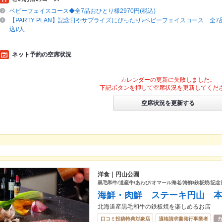
ベビーフェイスコース◆全7品おひとり様2970円(税込)
【PARTY PLAN】記念日やサプライズにぴったり♪ベビーフェイスコース 全7品
込)/人
ネット予約の空席状況
カレンダーの更新に失敗しました。
下記ボタンを押して空席状況を更新してくだ
空席状況を更新する
洋食｜円山公園
黒毛和牛/道産牛/あわび/オマール海老/海鮮/鉄板焼/記念
海鮮・肉鮮 ステーキ円山 
北海道産黒毛和牛の鉄板焼を楽しめるお店
口コミ投稿特典対象店
適格請求書発行事業者