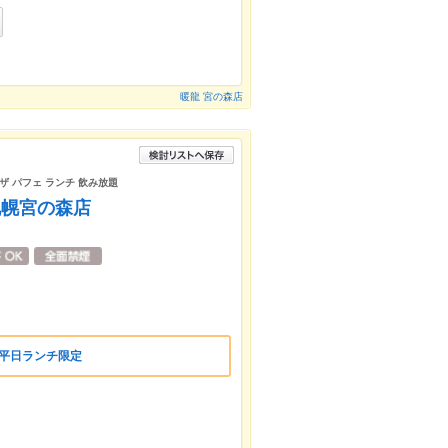
暖龍 宮の森店
ピザ パフェ ランチ 飲み放題
札幌宮の森店
】平日ランチ限定