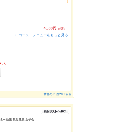
4,300円
（税込）
コース・メニューをもっと見る
さい。
黄金の串 西28丁目店
 食べ放題 飲み放題 女子会