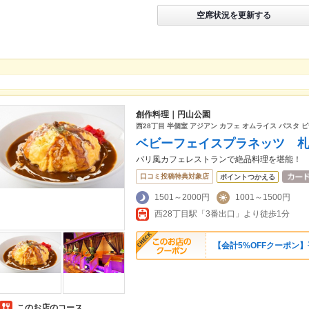
空席状況を更新する
創作料理｜円山公園
西28丁目 半個室 アジアン カフェ オムライス パスタ 
ベビーフェイスプラネッツ 
バリ風カフェレストランで絶品料理を堪能！
口コミ投稿特典対象店
ポイントつかえる
1501～2000円
1001～1500円
西28丁目駅「3番出口」より徒歩1分
【会計5%OFFクーポン
このお店のコース