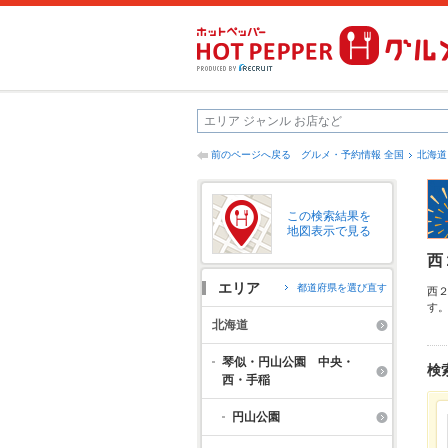
前のページへ戻る
グルメ・予約情報 全国
北海道
この検索結果を
地図表示で見る
西
エリア
都道府県を選び直す
西
す
つ
北海道
わ
も
琴似・円山公園 中央・
検
西・手稲
円山公園