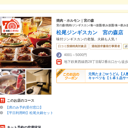
焼肉・ホルモン｜宮の森
宮の森/焼肉/ジンギスカン/食べ放題/飲み放題/食べ飲み放
松尾ジンギスカン 宮の森店
味付ジンギスカンの老舗。火鍋も人気！
口コミ投稿特典対象店
適格請求書発行事業者
ポ
4001～5000円
地下鉄東西線西28丁目駅2番出口から徒歩
元気たまごorうどん【人
キャベツを【１卓１品サ
このお店のコース
【席のみ予約受付窓口】
【平日利用時】松尾火鍋セット
ネット予約の空席状況