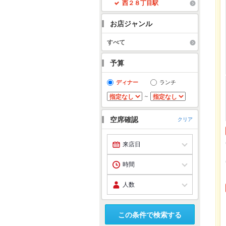
西２８丁目駅
お店ジャンル
すべて
予算
ディナー
ランチ
～
空席確認
クリア
この条件で検索する