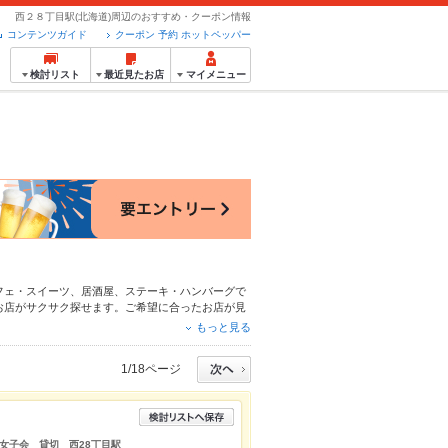
西２８丁目駅(北海道)周辺のおすすめ・クーポン情報
コンテンツガイド
クーポン 予約 ホットペッパー
検討リスト
最近見たお店
マイメニュー
フェ・スイーツ
、
居酒屋
、
ステーキ・ハンバーグ
で
お店がサクサク探せます。ご希望に合ったお店が見
パーグルメなら、お得なクーポンはもちろん、こだ
もっと見る
24時間使える簡単便利なネット予約が使えるお店
にホットペッパーグルメをご利用ください。
1/18ページ
女子会 貸切 西28丁目駅