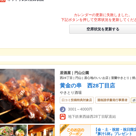
カレンダーの更新に失敗しました。
下記ボタンを押して空席状況を更新してくだ
空席状況を更新する
居酒屋｜円山公園
西28丁目 | 円山 | 居心地のいいお店 | 室蘭やきとり | 焼
黄金の串 西28丁目店
やきとり酒場
口コミ投稿特典対象店
適格請求書発行事業者
ポ
3001～4000円
地下鉄東西線西28丁目駅直結
【金・土・祝前・祝日限定
『豚汁1杯』プレゼント