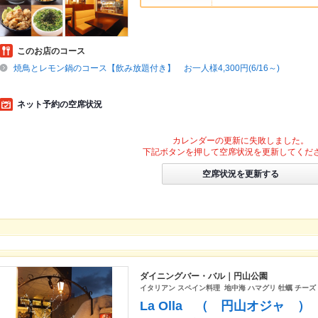
このお店のコース
焼鳥とレモン鍋のコース【飲み放題付き】 お一人様4,300円(6/16～)
ネット予約の空席状況
カレンダーの更新に失敗しました。
下記ボタンを押して空席状況を更新してくだ
空席状況を更新する
ダイニングバー・バル｜円山公園
イタリアン スペイン料理 地中海 ハマグリ 牡蠣 チーズ
La Olla （ 円山オジャ ）