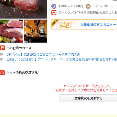
12001～15000円
6001～7000円
アクセス／地下鉄東西線円山公園駅より徒
お誕生日の方に ミニケ
このお店のコース
【平日限定】飲み放題付ご宴会プラン★事前予約のみ
【お祝いに記念日に♪】アニバーサリーコース北海道産黒毛和牛2部位と海鮮2
ネット予約の空席状況
カレンダーの更新に失敗しました。
下記ボタンを押して空席状況を更新してくだ
空席状況を更新する