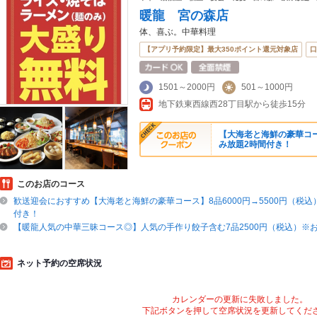
暖龍 宮の森店
体、喜ぶ。中華料理
【アプリ予約限定】最大350ポイント還元対象店
口
1501～2000円
501～1000円
地下鉄東西線西28丁目駅から徒歩15分
【大海老と海鮮の豪華コース
み放題2時間付き！
このお店のコース
歓送迎会におすすめ【大海老と海鮮の豪華コース】8品6000円→5500円（税込
付き！
【暖龍人気の中華三昧コース◎】人気の手作り餃子含む7品2500円（税込）※
ネット予約の空席状況
カレンダーの更新に失敗しました。
下記ボタンを押して空席状況を更新してくだ