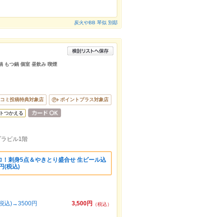
炭火やBB 琴似 別邸
鍋 もつ鍋 個室 昼飲み 喫煙
コミ投稿特典対象店
ポイントプラス対象店
トつかえる
プラビル1階
！刺身5点＆やきとり盛合せ 生ビール込
円(税込)
込)→3500円
3,500円
（税込）