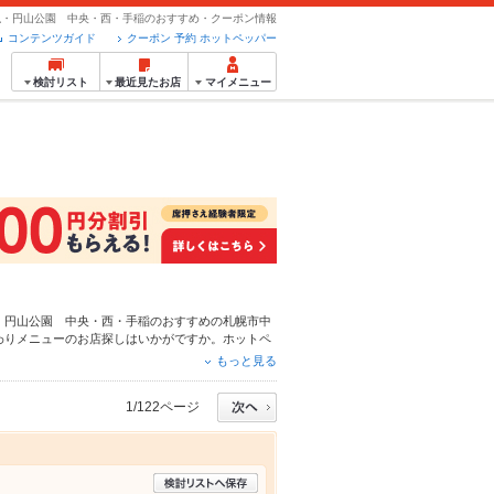
似・円山公園 中央・西・手稲のおすすめ・クーポン情報
コンテンツガイド
クーポン 予約 ホットペッパー
検討リスト
最近見たお店
マイメニュー
・円山公園 中央・西・手稲のおすすめの
札幌市中
わりメニューのお店探しはいかがですか。ホットペ
など、お店の最新情報をご紹介しているので安心！
もっと見る
社の宴会にも、デートやパーティーにもお得に便利
1/122ページ