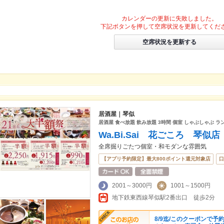
カレンダーの更新に失敗しました。
下記ボタンを押して空席状況を更新してくだ
空席状況を更新する
居酒屋｜琴似
居酒屋 食べ放題 飲み放題 3時間 個室 しゃぶしゃぶ 
Wa.Bi.Sai 花ごころ 琴似店
全席掘りごたつ個室・和モダンな雰囲気
【アプリ予約限定】最大800ポイント還元対象店
口
2001～3000円
1001～1500円
地下鉄東西線琴似駅2番出口 徒歩2分
8/9迄/このクーポンで予