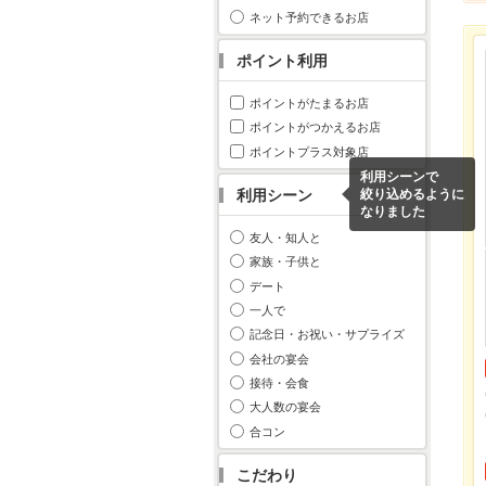
ネット予約できるお店
ポイント利用
ポイントがたまるお店
ポイントがつかえるお店
ポイントプラス対象店
利用シーンで
利用シーン
絞り込めるように
なりました
友人・知人と
家族・子供と
デート
一人で
記念日・お祝い・サプライズ
会社の宴会
接待・会食
大人数の宴会
合コン
こだわり