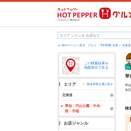
前のページへ戻る
グルメ・予約情報 全国
北海道
この検索結果を
地図表示で見る
琴
エリア
都道府県を選び直す
琴
央
ッ
北海道
2
に
琴似・円山公園 中央・
検
西・手稲
お店ジャンル