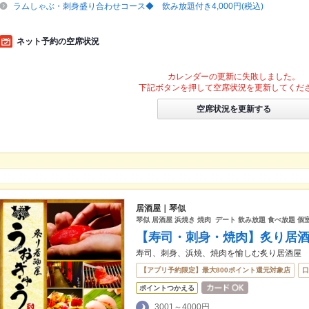
ラムしゃぶ・刺身盛り合わせコース◆ 飲み放題付き4,000円(税込)
ネット予約の空席状況
カレンダーの更新に失敗しました。
下記ボタンを押して空席状況を更新してくだ
空席状況を更新する
居酒屋｜琴似
琴似 居酒屋 浜焼き 焼肉 デート 飲み放題 食べ放題 個
【寿司・刺身・焼肉】炙り居酒
寿司、刺身、浜焼、焼肉を愉しむ炙り居酒屋
【アプリ予約限定】最大800ポイント還元対象店
口
ポイントつかえる
3001～4000円