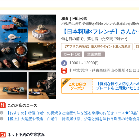
和食｜円山公園
札幌/円山/寿司/炉端焼き/和食/フレンチ/北海道のお酒
【日本料理×フレンチ】さんか
旬を目の前で、落ち着いた空間で味わう。
【アプリ予約限定】最大800ポイント還元対象店
口
10001～12000円
札幌市営地下鉄東西線円山公園駅４出口よ
【特別な日や大切な人へのお
プレートをご用意いたし
このお店のコース
【おすすめ】特選白老牛の炭焼きと道産旬味を巡る季節のお任せコース◆13品11
【極上】大楚蟹や煮鮑、白老牛、特選握り鮨。炉端と鮨を味わう珠玉の特別会席◆1
ネット予約の空席状況