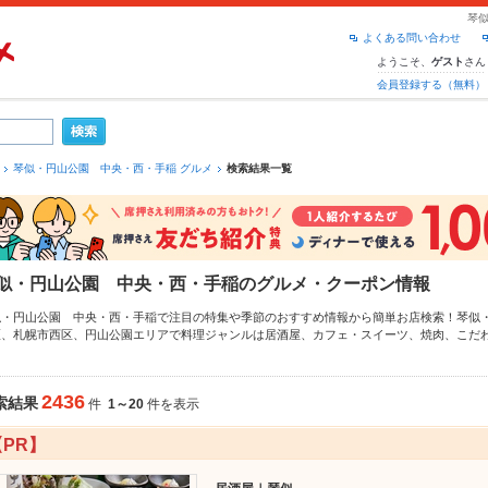
琴
よくある問い合わせ
ようこそ、
さん
ゲスト
会員登録する（無料）
琴似・円山公園 中央・西・手稲 グルメ
検索結果一覧
似・円山公園 中央・西・手稲のグルメ・クーポン情報
似・円山公園 中央・西・手稲で注目の特集や季節のおすすめ情報から簡単お店検索！琴似
区
、
札幌市西区
、
円山公園
エリアで料理ジャンルは
居酒屋
、
カフェ・スイーツ
、
焼肉
、こだ
パーグルメなら、お得なクーポンはもちろん、とっておきのメニューや季節のおすすめ料理
4時間使える簡単便利なネット予約が使えるお店も拡大中です。友達どうしの飲み会にも、会
ホットペッパーグルメをご利用ください。
2436
索結果
件
1～20
件を表示
【PR】