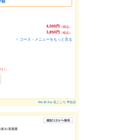
半額
4,500円
（税込）
3,850円
（税込）
コース・メニューをもっと見る
さい。
Wa.Bi.Sai 花ごころ 琴似店
/炭火/居酒屋