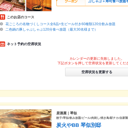
ぶしゃぶ＋寿司食べ放題
このお店のコース
花ごころの名物づくしコース全8品+生ビール付き60種類120分飲み放題
二色鍋の豚しゃぶしゃぶ120分食べ放題（最大30名様まで）
ネット予約の空席状況
カレンダーの更新に失敗しました。
下記ボタンを押して空席状況を更新してくだ
空席状況を更新する
居酒屋｜琴似
餃子/琴似/飲み放題/ビール/肉刺し/焼き鳥/駅チカ/自家製
炭火やBB 琴似別邸