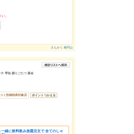
さい。
さんかく 南円山
ランチ 琴似 掘りごたつ 宴会
コミ投稿特典対象店
ポイントつかえる
約 一緒に飲料飲み放題注文で 全てのしゃ