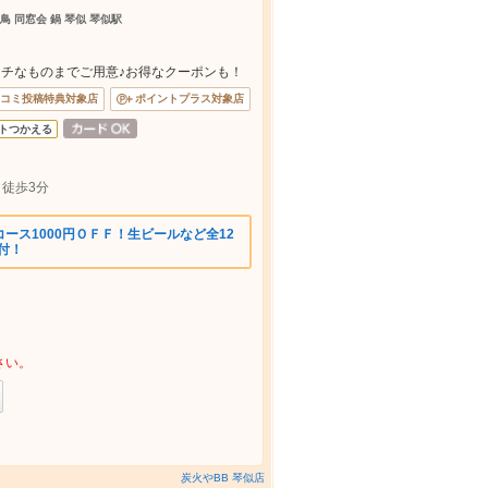
鳥 同窓会 鍋 琴似 琴似駅
チなものまでご用意♪お得なクーポンも！
コミ投稿特典対象店
ポイントプラス対象店
トつかえる
』徒歩3分
ース1000円ＯＦＦ！生ビールなど全12
付！
さい。
炭火やBB 琴似店