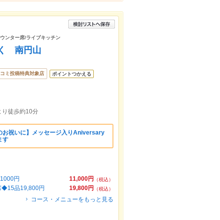
/カウンター席/ライブキッチン
く 南円山
コミ投稿特典対象店
ポイントつかえる
り徒歩約10分
祝いに】メッセージ入りAniversary
ます
000円
11,000円
（税込）
5品19,800円
19,800円
（税込）
コース・メニューをもっと見る