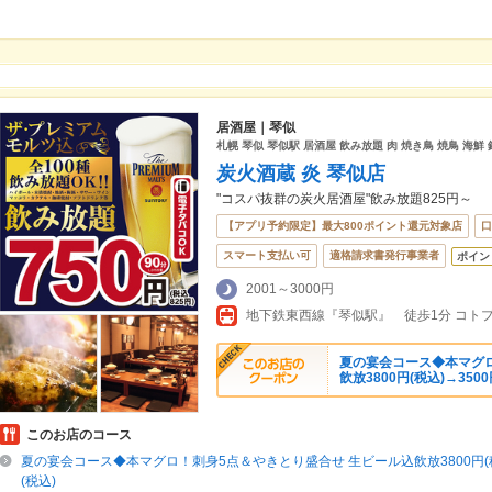
居酒屋｜琴似
札幌 琴似 琴似駅 居酒屋 飲み放題 肉 焼き鳥 焼鳥 海鮮 
炭火酒蔵 炎 琴似店
"コスパ抜群の炭火居酒屋"飲み放題825円～
【アプリ予約限定】最大800ポイント還元対象店
口
スマート支払い可
適格請求書発行事業者
ポイン
2001～3000円
地下鉄東西線『琴似駅』 徒歩1分 コト
夏の宴会コース◆本マグロ
飲放3800円(税込)→3500
このお店のコース
夏の宴会コース◆本マグロ！刺身5点＆やきとり盛合せ 生ビール込飲放3800円(税
(税込)