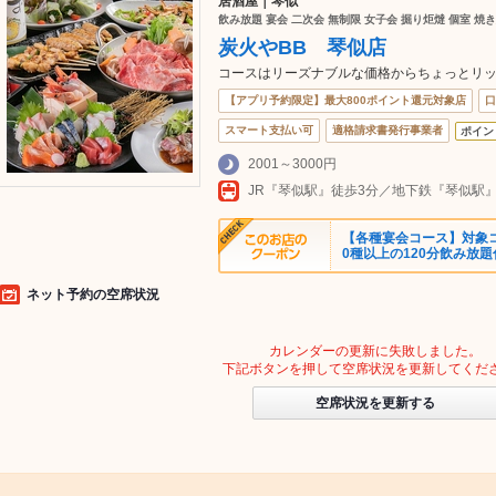
居酒屋｜琴似
飲み放題 宴会 二次会 無制限 女子会 掘り炬燵 個室 焼き
炭火やBB 琴似店
コースはリーズナブルな価格からちょっとリッ
【アプリ予約限定】最大800ポイント還元対象店
口
スマート支払い可
適格請求書発行事業者
ポイン
2001～3000円
JR『琴似駅』徒歩3分／地下鉄『琴似駅
【各種宴会コース】対象コ
0種以上の120分飲み放題
ネット予約の空席状況
カレンダーの更新に失敗しました。
下記ボタンを押して空席状況を更新してくだ
空席状況を更新する