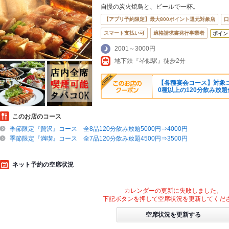
自慢の炭火焼鳥と、ビールで一杯。
【アプリ予約限定】最大800ポイント還元対象店
口
スマート支払い可
適格請求書発行事業者
ポイン
2001～3000円
地下鉄『琴似駅』徒歩2分
【各種宴会コース】対象コ
0種以上の120分飲み放題
このお店のコース
季節限定『贅沢』コース 全8品120分飲み放題5000円⇒4000円
季節限定『満喫』コース 全7品120分飲み放題4500円⇒3500円
ネット予約の空席状況
カレンダーの更新に失敗しました。
下記ボタンを押して空席状況を更新してくだ
空席状況を更新する