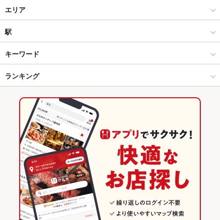
居酒屋
エリア
和風
札幌大通
駅
札幌（札幌駅・大通） × 居酒屋
札幌大通 × 居酒屋
大通駅
キーワード
札幌（札幌駅・大通） × 和風
札幌大通 × 和風
ランキング
からあげ
お茶漬け
カキ料理・オイスター
カニ料理
刺身
フライドポテト
ウインナー
天ぷら
なめろう
つくね
もつ鍋
餃子
大通駅 × 居酒屋
札幌大通 × 和食
北海道のグルメランキング
水餃子
チャーハン
牡蠣鍋
大通駅 × 和風
札幌大通 × 鍋
北海道の居酒屋ランキング
和食
北海道
札幌（札幌駅・大通）のグルメランキング
鍋
北海道 × 居酒屋
札幌（札幌駅・大通）の居酒屋ランキング
札幌（札幌駅・大通） × 和食
北海道 × 和風
札幌大通のグルメランキング
札幌（札幌駅・大通） × 鍋
北海道 × 和食
札幌大通の居酒屋ランキング