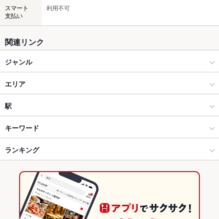
スマート
利用不可
支払い
関連リンク
ジャンル
居酒屋
エリア
和風
所沢駅
駅
所沢 × 居酒屋
所沢駅 × 居酒屋
所沢駅
キーワード
所沢 × 和風
所沢駅 × 和風
ランキング
からあげ
お茶漬け
馬刺し
エビ料理
カニ料理
刺身
白子
あん肝
ローストビーフ
フライドポテト
ソーセージ
海鮮丼
所沢駅 × 居酒屋
所沢駅 × 和食
埼玉のグルメランキング
しゃぶしゃぶ
すき焼き
天ぷら
牛すじ
ぶりしゃぶ
ひつまぶし
所沢駅 × 和風
所沢駅 × しゃぶしゃぶ・すき焼き
埼玉の居酒屋ランキング
焼きそば
つくね
地鶏
もつ鍋
水炊き
ステーキ
餃子
和食
埼玉
所沢のグルメランキング
チャーハン
ケーキ
チーズケーキ