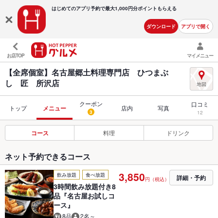
はじめてのアプリ予約で最大
1,000円分ポイントもらえる
ダウンロード
アプリで開く
お店TOP
マイメニュー
【全席個室】名古屋郷土料理専門店 ひつまぶ
し 匠 所沢店
クーポン
口コミ
トップ
メニュー
店内
写真
3
12
コース
料理
ドリンク
ネット予約できるコース
3,850
飲み放題
食べ放題
詳細・予約
円（税込）
3時間飲み放題付き8
品『名古屋お試しコ
ース』
8品
2名～