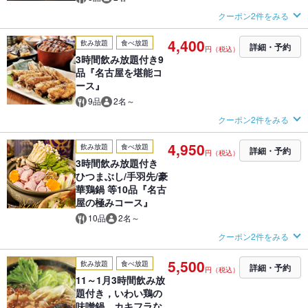
クーポン2件をみる
4,400
飲み放題
食べ放題
詳細・予約
円（税込）
3時間飲み放題付き9
品『名古屋を堪能コ
ース』
9品
2名～
クーポン2件をみる
4,950
飲み放題
食べ放題
詳細・予約
円（税込）
3時間飲み放題付き
ひつまぶし/手羽先/豪
華鶏鍋 等10品『名古
屋の極みコース』
10品
2名～
クーポン2件をみる
5,500
飲み放題
食べ放題
詳細・予約
円（税込）
11～1月3時間飲み放
題付き，いわい鶏の
味噌鍋、カキフラな