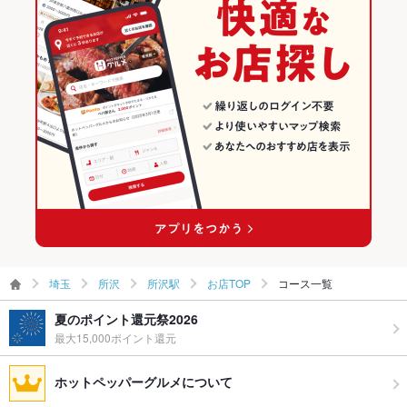
しゃぶしゃぶ・すき焼き
埼玉 × 居酒屋
所沢の居酒屋ランキング
所沢 × 和食
埼玉 × 和風
所沢駅のグルメランキング
所沢 × しゃぶしゃぶ・すき焼き
埼玉 × 和食
所沢駅の居酒屋ランキング
所沢駅 × 和食
埼玉 × しゃぶしゃぶ・すき焼き
所沢駅 × しゃぶしゃぶ・すき焼き
埼玉
所沢
所沢駅
お店TOP
コース一覧
夏のポイント還元祭2026
最大15,000ポイント還元
ホットペッパーグルメについて