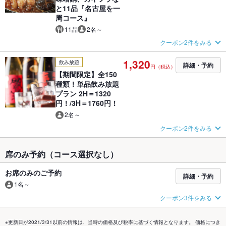
と11品『名古屋を一
周コース』
11品
2名～
クーポン2件をみる
1,320
飲み放題
詳細・予約
円（税込）
【期間限定】全150
種類！単品飲み放題
プラン 2H＝1320
円！/3H＝1760円！
2名～
クーポン2件をみる
席のみ予約（コース選択なし）
お席のみのご予約
詳細・予約
1名～
クーポン3件をみる
※更新日が2021/3/31以前の情報は、当時の価格及び税率に基づく情報となります。 価格につき