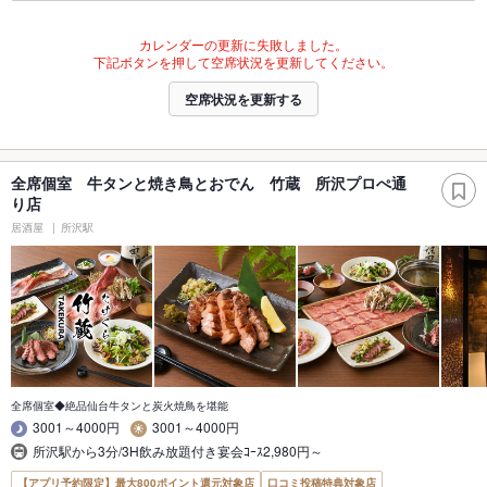
カレンダーの更新に失敗しました。
下記ボタンを押して空席状況を更新してください。
空席状況を更新する
全席個室 牛タンと焼き鳥とおでん 竹蔵 所沢プロぺ通
り店
居酒屋
所沢駅
全席個室◆絶品仙台牛タンと炭火焼鳥を堪能
3001～4000円
3001～4000円
所沢駅から3分/3H飲み放題付き宴会ｺｰｽ2,980円～
【アプリ予約限定】最大800ポイント還元対象店
口コミ投稿特典対象店