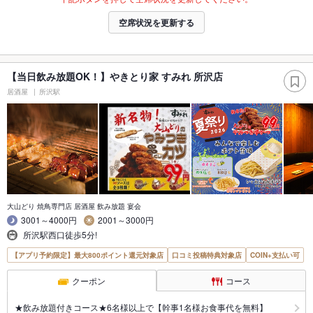
空席状況を更新する
【当日飲み放題OK！】やきとり家 すみれ 所沢店
居酒屋
所沢駅
大山どり 焼鳥専門店 居酒屋 飲み放題 宴会
3001～4000円
2001～3000円
所沢駅西口徒歩5分!
【アプリ予約限定】最大800ポイント還元対象店
口コミ投稿特典対象店
COIN+支払い可
クーポン
コース
★飲み放題付きコース★6名様以上で【幹事1名様お食事代を無料】