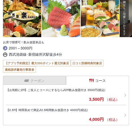
お席で喫煙可！飲み放題単品も
2001～3000円
西武池袋線･新宿線所沢駅徒歩4分
【アプリ予約限定】最大350ポイント還元対象店
口コミ投稿特典対象店
適格請求書発行事業者
クーポン
コース
【お気軽に2H】ご友人とコースにするなら♪2H飲み放題付き 3500円(税込)
3,500円
（税込）
【2.5H】時間長めで満足♪2.5時間飲み放題付き 4000円(税込)
4,000円
（税込）