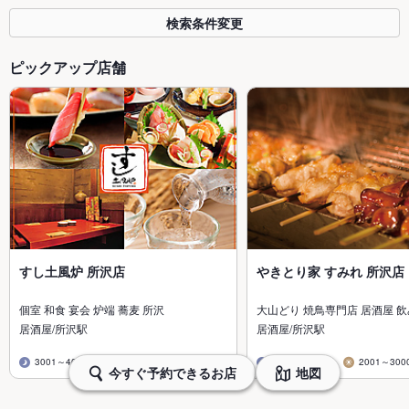
検索条件変更
ピックアップ店舗
すし土風炉 所沢店
やきとり家 すみれ 所沢店
個室 和食 宴会 炉端 蕎麦 所沢
大山どり 焼鳥専門店 居酒屋 
居酒屋/所沢駅
居酒屋/所沢駅
3001～4000円
501～1000円
3001～4000円
2001～300
今すぐ予約できるお店
地図