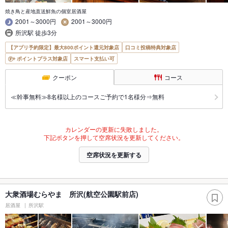
焼き鳥と産地直送鮮魚の個室居酒屋
2001～3000円
2001～3000円
所沢駅 徒歩3分
【アプリ予約限定】最大800ポイント還元対象店
口コミ投稿特典対象店
ポイントプラス対象店
スマート支払い可
クーポン
コース
≪幹事無料≫8名様以上のコースご予約で1名様分⇒無料
カレンダーの更新に失敗しました。
下記ボタンを押して空席状況を更新してください。
空席状況を更新する
大衆酒場むらやま 所沢(航空公園駅前店)
居酒屋
所沢駅