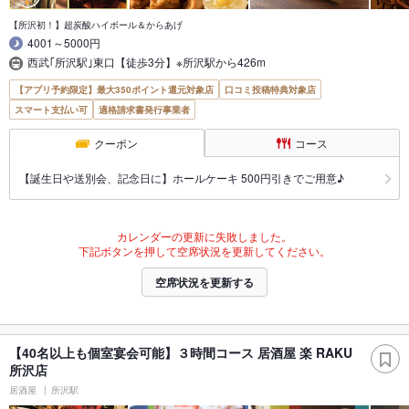
【所沢初！】超炭酸ハイボール＆からあげ
4001～5000円
西武｢所沢駅｣東口【徒歩3分】※所沢駅から426m
【アプリ予約限定】最大350ポイント還元対象店
口コミ投稿特典対象店
スマート支払い可
適格請求書発行事業者
クーポン
コース
【誕生日や送別会、記念日に】ホールケーキ 500円引きでご用意♪
カレンダーの更新に失敗しました。
下記ボタンを押して空席状況を更新してください。
空席状況を更新する
【40名以上も個室宴会可能】３時間コース 居酒屋 楽 RAKU
所沢店
居酒屋
所沢駅