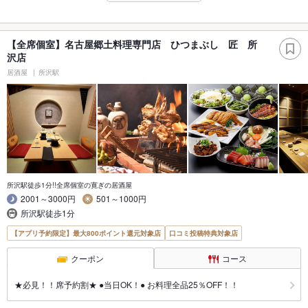
【全席個室】名古屋郷土料理専門店 ひつまぶし 匠 所
沢店
居酒屋
所沢駅
所沢駅徒歩1分!!全席個室の寛ぎの居酒屋
2001～3000円
501～1000円
所沢駅徒歩1分
【アプリ予約限定】最大800ポイント還元対象店
口コミ投稿特典対象店
クーポン
コース
★必見！！席予約割★ ●当日OK！● お料理全品25％OFF！！