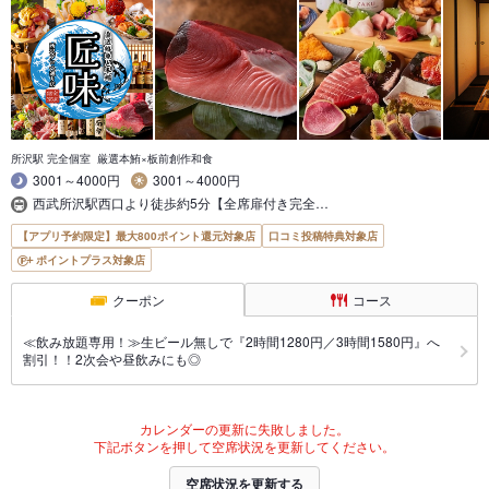
所沢駅 完全個室 厳選本鮪×板前創作和食
3001～4000円
3001～4000円
西武所沢駅西口より徒歩約5分【全席扉付き完全…
【アプリ予約限定】最大800ポイント還元対象店
口コミ投稿特典対象店
ポイントプラス対象店
クーポン
コース
≪飲み放題専用！≫生ビール無しで『2時間1280円／3時間1580円』へ
割引！！2次会や昼飲みにも◎
カレンダーの更新に失敗しました。
下記ボタンを押して空席状況を更新してください。
空席状況を更新する