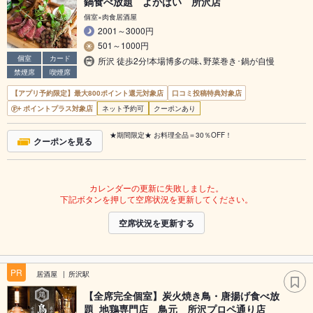
鍋食べ放題 よかばい 所沢店
個室×肉食居酒屋
2001～3000円
501～1000円
個室
カード
所沢 徒歩2分!本場博多の味､野菜巻き･鍋が自慢
禁煙席
喫煙席
【アプリ予約限定】最大800ポイント還元対象店
口コミ投稿特典対象店
ポイントプラス対象店
ネット予約可
クーポンあり
★期間限定★ お料理全品＝30％OFF！
クーポンを見る
カレンダーの更新に失敗しました。
下記ボタンを押して空席状況を更新してください。
空席状況を更新する
PR
居酒屋
所沢駅
【全席完全個室】炭火焼き鳥・唐揚げ食べ放
題 地鶏専門店 鳥元 所沢プロペ通り店