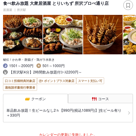
食べ飲み放題 大衆居酒屋 とりいちず 所沢プロぺ通り店
居酒屋
所沢駅
秘伝！かわ串・唐揚げ・鶏ガラ水炊き
1501～2000円
501～1000円
【所沢駅4分】2時間飲み放題付ｺｰｽ2200円～
口コミ投稿特典対象店
ポイントプラス対象店
スマート支払い可
適格請求書発行事業者
クーポン
コース
単品飲み放題！生ビールなし2ｈ【990円(税込1089円)】]生ビール有り
＋330円
カレンダーの更新に失敗しました。