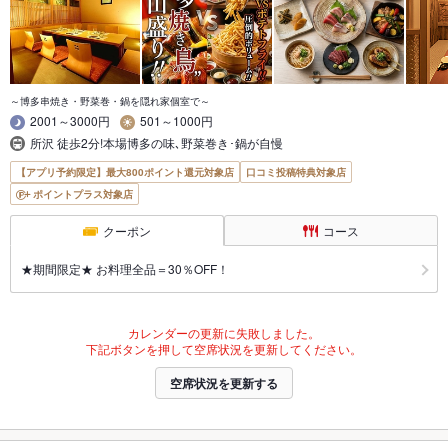
～博多串焼き・野菜巻・鍋を隠れ家個室で～
2001～3000円
501～1000円
所沢 徒歩2分!本場博多の味､野菜巻き･鍋が自慢
【アプリ予約限定】最大800ポイント還元対象店
口コミ投稿特典対象店
ポイントプラス対象店
クーポン
コース
★期間限定★ お料理全品＝30％OFF！
カレンダーの更新に失敗しました。
下記ボタンを押して空席状況を更新してください。
空席状況を更新する