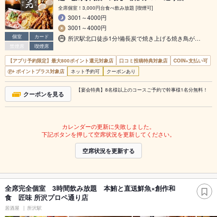
全席個室！3,000円台食べ飲み放題 [喫煙可]
3001～4000円
3001～4000円
個室
カード
所沢駅北口徒歩1分!備長炭で焼き上げる焼き鳥が…
禁煙席
喫煙席
【アプリ予約限定】最大800ポイント還元対象店
口コミ投稿特典対象店
COIN+支払い可
ポイントプラス対象店
ネット予約可
クーポンあり
【宴会特典】8名様以上のコースご予約で幹事様1名分無料！
クーポンを見る
カレンダーの更新に失敗しました。
下記ボタンを押して空席状況を更新してください。
空席状況を更新する
全席完全個室 3時間飲み放題 本鮪と直送鮮魚×創作和
食 匠味 所沢プロペ通り店
居酒屋
所沢駅