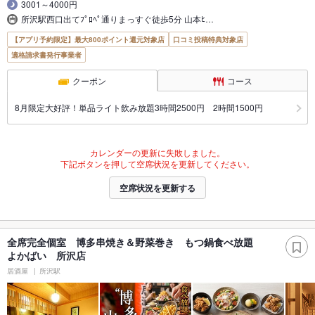
3001～4000円
所沢駅西口出てﾌﾟﾛﾍﾟ通りまっすぐ徒歩5分 山本ﾋ…
【アプリ予約限定】最大800ポイント還元対象店
口コミ投稿特典対象店
適格請求書発行事業者
クーポン
コース
8月限定大好評！単品ライト飲み放題3時間2500円 2時間1500円
カレンダーの更新に失敗しました。
下記ボタンを押して空席状況を更新してください。
空席状況を更新する
全席完全個室 博多串焼き＆野菜巻き もつ鍋食べ放題
よかばい 所沢店
居酒屋
所沢駅