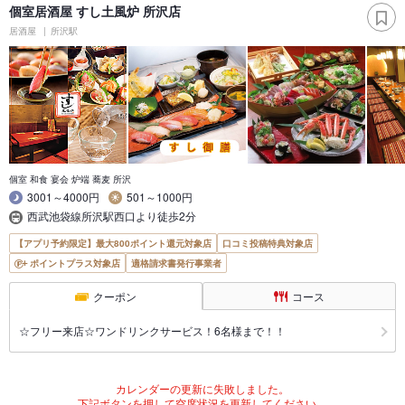
個室居酒屋 すし土風炉 所沢店
居酒屋
所沢駅
個室 和食 宴会 炉端 蕎麦 所沢
3001～4000円
501～1000円
西武池袋線所沢駅西口より徒歩2分
【アプリ予約限定】最大800ポイント還元対象店
口コミ投稿特典対象店
ポイントプラス対象店
適格請求書発行事業者
クーポン
コース
☆フリー来店☆ワンドリンクサービス！6名様まで！！
カレンダーの更新に失敗しました。
下記ボタンを押して空席状況を更新してください。