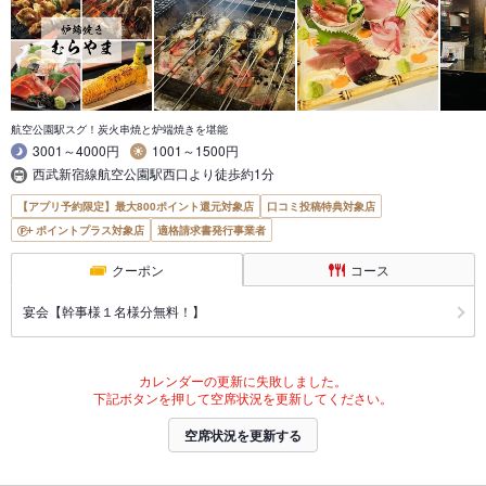
航空公園駅スグ！炭火串焼と炉端焼きを堪能
3001～4000円
1001～1500円
西武新宿線航空公園駅西口より徒歩約1分
【アプリ予約限定】最大800ポイント還元対象店
口コミ投稿特典対象店
ポイントプラス対象店
適格請求書発行事業者
クーポン
コース
宴会【幹事様１名様分無料！】
カレンダーの更新に失敗しました。
下記ボタンを押して空席状況を更新してください。
空席状況を更新する