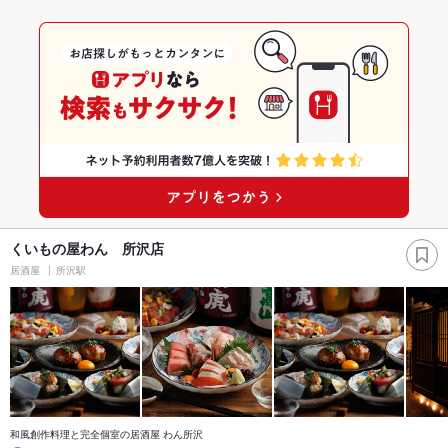
くいもの屋わん 所沢店
居酒屋
所沢駅
和風創作料理と完全個室の居酒屋 わん所沢