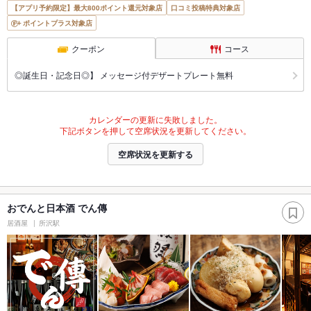
【アプリ予約限定】最大800ポイント還元対象店
口コミ投稿特典対象店
ポイントプラス対象店
クーポン
コース
◎誕生日・記念日◎】 メッセージ付デザートプレート無料
カレンダーの更新に失敗しました。
下記ボタンを押して空席状況を更新してください。
空席状況を更新する
おでんと日本酒 でん傳
居酒屋
所沢駅