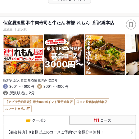
個室居酒屋 和牛肉寿司と牛たん 檸檬-れもん- 所沢総本店
居酒屋
所沢駅
所沢駅 所沢 個室 居酒屋 昼のみ 喫煙可
3001～4000円
3001～4000円
所沢駅 徒歩2分
【アプリ予約限定】最大800ポイント還元対象店
口コミ投稿特典対象店
スマート支払い可
クーポン
コース
【宴会特典】8名様以上のコースご予約で1名様分⇒無料！