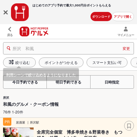
はじめてのアプリ予約で最大
1,000円分ポイントもらえる
ダウンロード
アプリで開く
戻る
マイメニュー
所沢 和風
変更
絞り込む
ポイントがつかえる
スマート支払い可
今日予約できる
明日予約できる
日時指定
所沢
和風のグルメ・クーポン情報
76件 1-20件
PR
居酒屋
所沢駅
全席完全個室 博多串焼き＆野菜巻き もつ