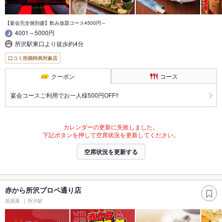
【宴会完全個別盛】飲み放題コース4500円～
4001～5000円
所沢駅東口より徒歩約4分
口コミ投稿特典対象店
クーポン
コース
宴会コースご利用でお一人様500円OFF!!
カレンダーの更新に失敗しました。
下記ボタンを押して空席状況を更新してください。
空席状況を更新する
赤から所沢プロペ通り店
居酒屋
所沢駅