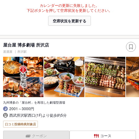
カレンダーの更新に失敗しました。
下記ボタンを押して空席状況を更新してください。
空席状況を更新する
屋台屋 博多劇場 所沢店
居酒屋
所沢駅
九州博多の「屋台村」を再現した劇場型酒場
2001～3000円
西武所沢駅西口(1F)より徒歩約5分
口コミ投稿特典対象店
クーポン
コース