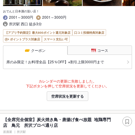
おでんと日本酒の旨い店！
2001～3000円
2001～3000円
所沢駅 西口 徒歩3分
【アプリ予約限定】最大800ポイント還元対象店
口コミ投稿特典対象店
ポイントプラス対象店
スマート支払い可
クーポン
コース
席のみ限定！お料理全品【25％OFF】※割引上限3000円まで
カレンダーの更新に失敗しました。
下記ボタンを押して空席状況を更新してください。
空席状況を更新する
【全席完全個室】炭火焼き鳥・唐揚げ食べ放題 地鶏専門
店 鳥元 所沢プロペ通り店
居酒屋
所沢駅