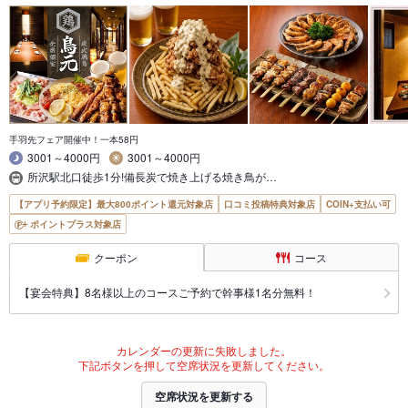
手羽先フェア開催中！一本58円
3001～4000円
3001～4000円
所沢駅北口徒歩1分!備長炭で焼き上げる焼き鳥が…
【アプリ予約限定】最大800ポイント還元対象店
口コミ投稿特典対象店
COIN+支払い可
ポイントプラス対象店
クーポン
コース
【宴会特典】8名様以上のコースご予約で幹事様1名分無料！
カレンダーの更新に失敗しました。
下記ボタンを押して空席状況を更新してください。
空席状況を更新する